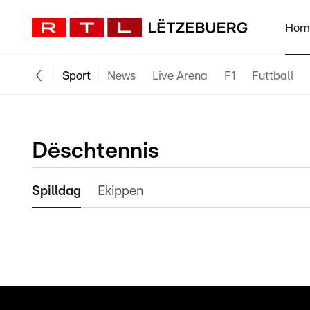
Hom
Sport
News
Live Arena
F1
Futtball
Dëschtennis
Spilldag
Ekippen