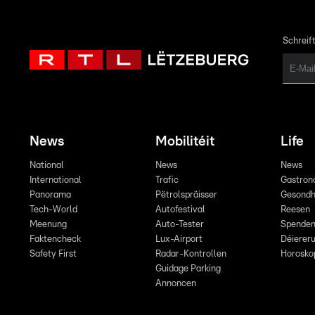
Schreift
News
Mobilitéit
Life
National
News
News
International
Trafic
Gastron
Panorama
Pëtrolspräisser
Gesondh
Tech-World
Autofestival
Reesen
Meenung
Auto-Tester
Spende
Faktencheck
Lux-Airport
Déiereru
Safety First
Radar-Kontrollen
Horosko
Guidage Parking
Annoncen