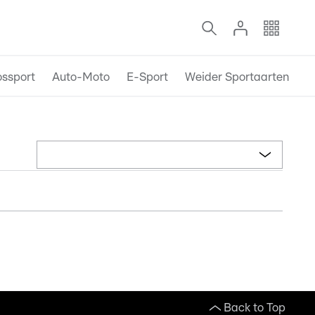
ossport
Auto-Moto
E-Sport
Weider Sportaarten
Back to Top