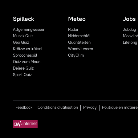
Spilleck
Meteo
Jobs
Allgemengwëssen
Radar
Jobdag
Musek Quiz
Nidderschléi
Moovijo
Geo Quiz
Quantitéiten
Lifelong
Kräizwuerträtsel
Wandvitessen
Sproochespill
CityClim
Quiz vum Mount
Déiere Quiz
Sport Quiz
Feedback
Conditions d'utilisation
Privacy
Politique en matière