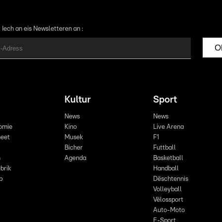
 Iech an eis Newsletteren an :
O
Kultur
Sport
News
News
omie
Kino
Live Arena
eet
Musek
F1
Bicher
Futtball
n
Agenda
Basketball
brik
Handball
p
Dëschtennis
Volleyball
Vëlossport
Auto-Moto
E-Sport