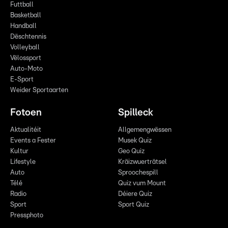
Futtball
Basketball
Handball
Dëschtennis
Volleyball
Vëlossport
Auto-Moto
E-Sport
Weider Sportaarten
Fotoen
Spilleck
Aktualitéit
Allgemengwëssen
Events a Fester
Musek Quiz
Kultur
Geo Quiz
Lifestyle
Kräizwuerträtsel
Auto
Sproochespill
Télé
Quiz vum Mount
Radio
Déiere Quiz
Sport
Sport Quiz
Pressphoto