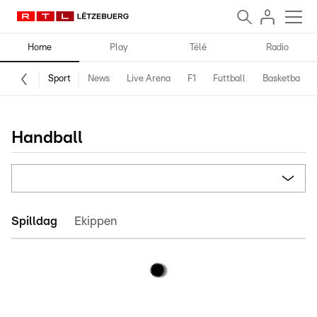
Home
Play
Télé
Radio
Sport
News
Live Arena
F1
Futtball
Basketball
Handball
Spilldag
Ekippen