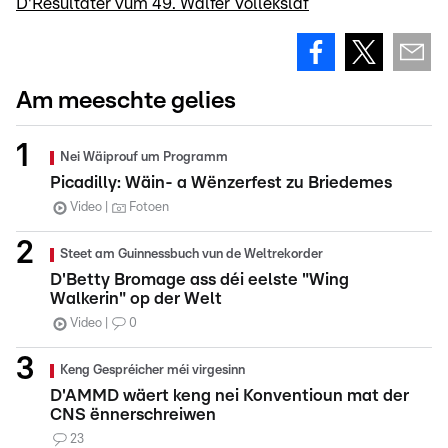
D'Resultater vum 49. Walfer Vollekslaf
Am meeschte gelies
Nei Wäiprouf um Programm
Picadilly: Wäin- a Wënzerfest zu Briedemes
Video
Fotoen
Steet am Guinnessbuch vun de Weltrekorder
D'Betty Bromage ass déi eelste "Wing
Walkerin" op der Welt
Video
0
Keng Gespréicher méi virgesinn
D'AMMD wäert keng nei Konventioun mat der
CNS ënnerschreiwen
23