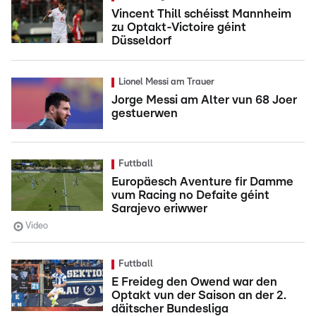
Vincent Thill schéisst Mannheim
zu Optakt-Victoire géint
Düsseldorf
Lionel Messi am Trauer
Jorge Messi am Alter vun 68 Joer
gestuerwen
Futtball
Europäesch Aventure fir Damme
vum Racing no Defaite géint
Sarajevo eriwwer
Video
Futtball
E Freideg den Owend war den
Optakt vun der Saison an der 2.
däitscher Bundesliga