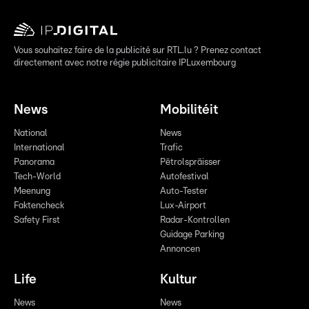
Vous souhaitez faire de la publicité sur RTL.lu ? Prenez contact
directement avec notre régie publicitaire IPLuxembourg
News
Mobilitéit
National
News
International
Trafic
Panorama
Pëtrolspräisser
Tech-World
Autofestival
Meenung
Auto-Tester
Faktencheck
Lux-Airport
Safety First
Radar-Kontrollen
Guidage Parking
Annoncen
Life
Kultur
News
News