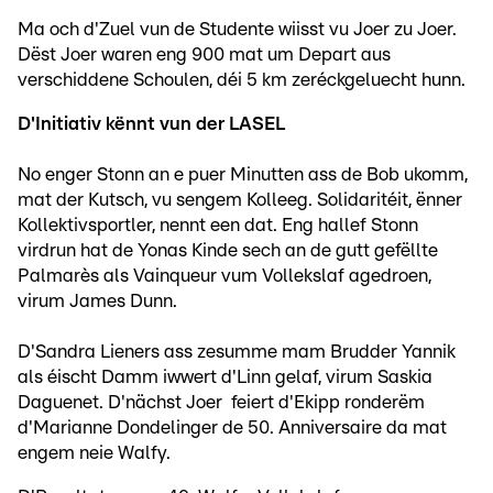
Ma och d'Zuel vun de Studente wiisst vu Joer zu Joer.
Dëst Joer waren eng 900 mat um Depart aus
verschiddene Schoulen, déi 5 km zeréckgeluecht hunn.
D'Initiativ kënnt vun der LASEL
No enger Stonn an e puer Minutten ass de Bob ukomm,
mat der Kutsch, vu sengem Kolleeg. Solidaritéit, ënner
Kollektivsportler, nennt een dat. Eng hallef Stonn
virdrun hat de Yonas Kinde sech an de gutt gefëllte
Palmarès als Vainqueur vum Vollekslaf agedroen,
virum James Dunn.
D'Sandra Lieners ass zesumme mam Brudder Yannik
als éischt Damm iwwert d'Linn gelaf, virum Saskia
Daguenet. D'nächst Joer feiert d'Ekipp ronderëm
d'Marianne Dondelinger de 50. Anniversaire da mat
engem neie Walfy.