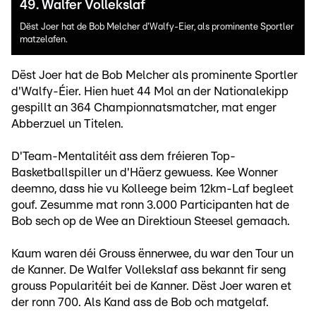
49. Walfer Vollekslaf
Dëst Joer hat de Bob Melcher d'Walfy-Eier, als prominente Sportler
matzelafen.
Dëst Joer hat de Bob Melcher als prominente Sportler
d'Walfy-Éier. Hien huet 44 Mol an der Nationalekipp
gespillt an 364 Championnatsmatcher, mat enger
Abberzuel un Titelen.
D'Team-Mentalitéit ass dem fréieren Top-
Basketballspiller un d'Häerz gewuess. Kee Wonner
deemno, dass hie vu Kolleege beim 12km-Laf begleet
gouf. Zesumme mat ronn 3.000 Participanten hat de
Bob sech op de Wee an Direktioun Steesel gemaach.
Kaum waren déi Grouss ënnerwee, du war den Tour un
de Kanner. De Walfer Vollekslaf ass bekannt fir seng
grouss Popularitéit bei de Kanner. Dëst Joer waren et
der ronn 700. Als Kand ass de Bob och matgelaf.