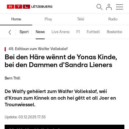
Home
Play
Télé
Radio
Sport
News
Live Arena
F1
Futtball
Basketball
49. Editioun vum Walfer Vollekslaf
Bei den Häre wënnt de Yonas Kinde,
bei den Dammen d'Sandra Lieners
Bern Thill
De Walfy gehéiert zum Walfer Vollekslaf, wéi
d'Kroun zum Kinnek an och hei gëtt et all Joer en
Trounwiessel.
Update:
03.12.2025 17:33