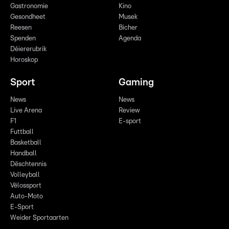
Gastronomie
Kino
Gesondheet
Musek
Reesen
Bicher
Spenden
Agenda
Déiererubrik
Horoskop
Sport
Gaming
News
News
Live Arena
Review
F1
E-sport
Futtball
Basketball
Handball
Dëschtennis
Volleyball
Vëlossport
Auto-Moto
E-Sport
Weider Sportaarten