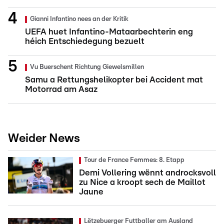
Gianni Infantino nees an der Kritik
UEFA huet Infantino-Mataarbechterin eng
héich Entschiedegung bezuelt
Vu Buerschent Richtung Giewelsmillen
Samu a Rettungshelikopter bei Accident mat
Motorrad am Asaz
Weider News
Tour de France Femmes: 8. Etapp
Demi Vollering wënnt androcksvoll
zu Nice a kroopt sech de Maillot
Jaune
Lëtzebuerger Futtballer am Ausland