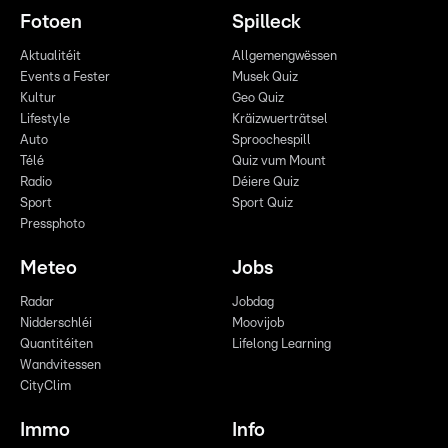
Fotoen
Spilleck
Aktualitéit
Allgemengwëssen
Events a Fester
Musek Quiz
Kultur
Geo Quiz
Lifestyle
Kräizwuerträtsel
Auto
Sproochespill
Télé
Quiz vum Mount
Radio
Déiere Quiz
Sport
Sport Quiz
Pressphoto
Meteo
Jobs
Radar
Jobdag
Nidderschléi
Moovijob
Quantitéiten
Lifelong Learning
Wandvitessen
CityClim
Immo
Info