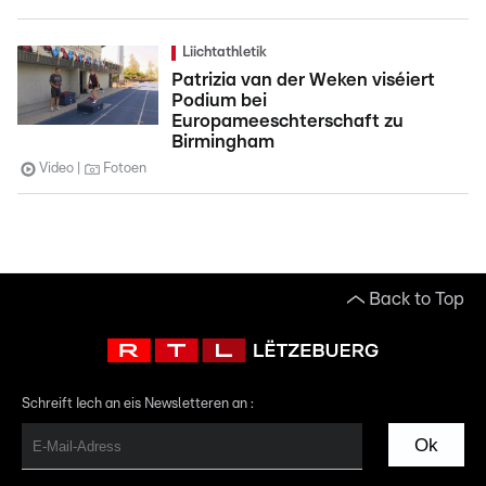
Liichtathletik
Patrizia van der Weken viséiert
Podium bei
Europameeschterschaft zu
Birmingham
Video
Fotoen
Back to Top
Schreift Iech an eis Newsletteren an :
Ok