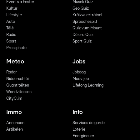
Events a Fester
Musek Quiz
Kultur
Geo Quiz
Lifestyle
Kräizwuerträtsel
Auto
Sproochespill
Télé
Quiz vum Mount
Radio
Déiere Quiz
Sport
Sport Quiz
Pressphoto
Meteo
Jobs
Radar
Jobdag
Nidderschléi
Moovijob
Quantitéiten
Lifelong Learning
Wandvitessen
CityClim
Immo
Info
Annoncen
Services de garde
Artikelen
Loterie
Energieauer