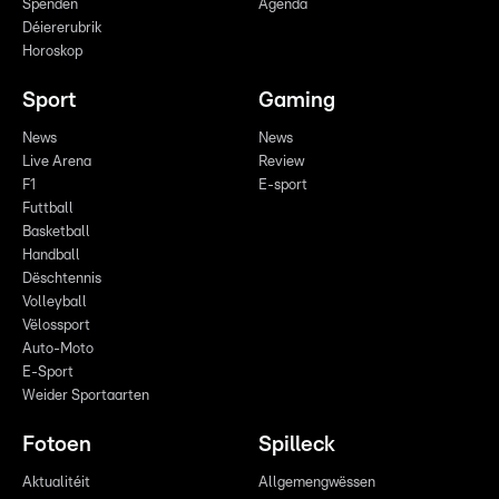
Spenden
Agenda
Déiererubrik
Horoskop
Sport
Gaming
News
News
Live Arena
Review
F1
E-sport
Futtball
Basketball
Handball
Dëschtennis
Volleyball
Vëlossport
Auto-Moto
E-Sport
Weider Sportaarten
Fotoen
Spilleck
Aktualitéit
Allgemengwëssen