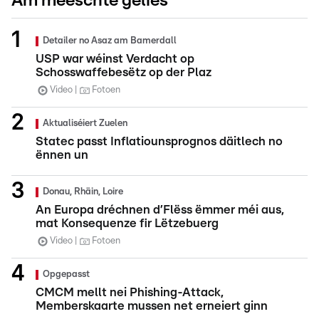
Am meeschte gelies
Detailer no Asaz am Bamerdall
USP war wéinst Verdacht op
Schosswaffebesëtz op der Plaz
Video
Fotoen
Aktualiséiert Zuelen
Statec passt Inflatiounsprognos däitlech no
ënnen un
Donau, Rhäin, Loire
An Europa dréchnen d’Flëss ëmmer méi aus,
mat Konsequenze fir Lëtzebuerg
Video
Fotoen
Opgepasst
CMCM mellt nei Phishing-Attack,
Memberskaarte mussen net erneiert ginn