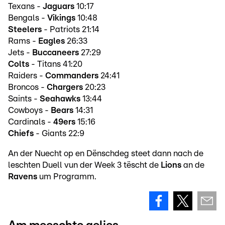
Texans -
Jaguars
10:17
Bengals -
Vikings
10:48
Steelers
- Patriots 21:14
Rams -
Eagles
26:33
Jets -
Buccaneers
27:29
Colts
- Titans 41:20
Raiders -
Commanders
24:41
Broncos -
Chargers
20:23
Saints -
Seahawks
13:44
Cowboys -
Bears
14:31
Cardinals -
49ers
15:16
Chiefs
- Giants 22:9
An der Nuecht op en Dënschdeg steet dann nach de
leschten Duell vun der Week 3 tëscht de
Lions
an de
Ravens
um Programm.