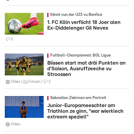
Kënnt vun der U23 vu Benfica
1. FC Köln verflicht 18 Joer alen
Ex-Diddelenger Gil Neves
0
Futtball-Championnat: BGL Ligue
Biissen start mat dräi Punkten an
d'Saison, Ausruffzeeche vu
Stroossen
Video
Fotoen
2
Sebastian Ziekman am Portrait
Junior-Europameeschter am
Triathlon ze ginn, "war wierklech
extreem speziell"
Video