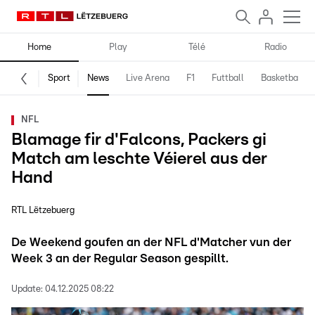
Home
Play
Télé
Radio
Sport
News
Live Arena
F1
Futtball
Basketball
NFL
Blamage fir d'Falcons, Packers gi
Match am leschte Véierel aus der
Hand
RTL Lëtzebuerg
De Weekend goufen an der NFL d'Matcher vun der
Week 3 an der Regular Season gespillt.
Update:
04.12.2025 08:22