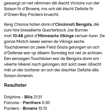
gesuergt an net nëmmen déi éischt Victoire vun der
Saison fir d'Browns, ma och déi éischt Defaite fir
d'Green Bay Packers bruecht.
Keng Chance haten dann d'
Cincinnati Bengals
, déi
ouni hire blesséierte Quarterback Joe Burrow
mat
10:48
géint d'
Minnesota Vikings
verluer hunn. De
ganze Match iwwer waren de Vikings sechs
Touchdownen an zwee Field Goals gelongen an och
d'Defense war op dësem Sonndeg bal net ze schloen.
Een eenzegen Touchdown war de Bengals dann am
véierte Véierel nach gelongen, dat sollt awer näischt
méi un der batterer an och der éischter Defaite dës
Saison änneren.
Resultater
Dolphins -
Bills
21:31
Falcons -
Panthers
0:30
Packers -
Browns
10:13