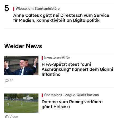
Wiessel am Staatsministère
Anne Calteux gëtt nei Direktesch vum Service
fir Medien, Konnektivitéit an Digitalpolitik
Weider News
Investoren-Affär
FIFA-Spëtzt steet "ouni
Aschränkung" hannert dem Gianni
Infantino
20
Champions-League-Qualifikatioun
Damme vum Racing verléiere
géint Helsinki
Video