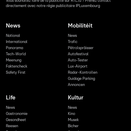
Vous souhaitez faire de la publicité sur RTL.lu ? Prenez contact
directement avec notre régie publicitaire IPLuxembourg
News
Mobilitéit
National
News
International
Trafic
Panorama
Pëtrolspräisser
Tech-World
Autofestival
Meenung
Auto-Tester
Faktencheck
Lux-Airport
Safety First
Radar-Kontrollen
Guidage Parking
Annoncen
Life
Kultur
News
News
Gastronomie
Kino
Gesondheet
Musek
Reesen
Bicher