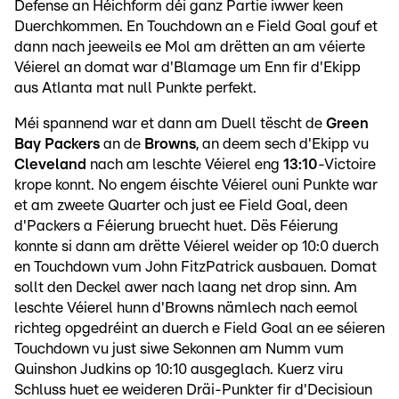
Defense an Héichform déi ganz Partie iwwer keen
Duerchkommen. En Touchdown an e Field Goal gouf et
dann nach jeeweils ee Mol am drëtten an am véierte
Véierel an domat war d'Blamage um Enn fir d'Ekipp
aus Atlanta mat null Punkte perfekt.
Méi spannend war et dann am Duell tëscht de
Green
Bay Packers
an de
Browns
, an deem sech d'Ekipp vu
Cleveland
nach am leschte Véierel eng
13:10
-Victoire
krope konnt. No engem éischte Véierel ouni Punkte war
et am zweete Quarter och just ee Field Goal, deen
d'Packers a Féierung bruecht huet. Dës Féierung
konnte si dann am drëtte Véierel weider op 10:0 duerch
en Touchdown vum John FitzPatrick ausbauen. Domat
sollt den Deckel awer nach laang net drop sinn. Am
leschte Véierel hunn d'Browns nämlech nach eemol
richteg opgedréint an duerch e Field Goal an ee séieren
Touchdown vu just siwe Sekonnen am Numm vum
Quinshon Judkins op 10:10 ausgeglach. Kuerz viru
Schluss huet ee weideren Dräi-Punkter fir d'Decisioun