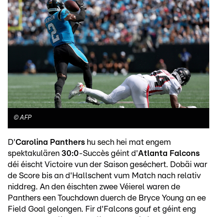
©
AFP
D'
Carolina Panthers
hu sech hei mat engem
spektakulären
30:0
-Succès géint d'
Atlanta Falcons
déi éischt Victoire vun der Saison geséchert. Dobäi war
de Score bis an d'Hallschent vum Match nach relativ
niddreg. An den éischten zwee Véierel waren de
Panthers een Touchdown duerch de Bryce Young an ee
Field Goal gelongen. Fir d'Falcons gouf et géint eng