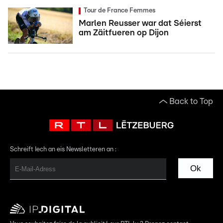
Tour de France Femmes
Marlen Reusser war dat Séierst
am Zäitfueren op Dijon
Back to Top
Schreift Iech an eis Newsletteren an :
Ok