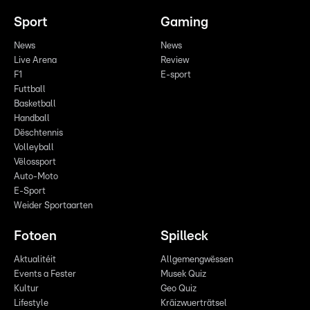
Sport
Gaming
News
News
Live Arena
Review
F1
E-sport
Futtball
Basketball
Handball
Dëschtennis
Volleyball
Vëlossport
Auto-Moto
E-Sport
Weider Sportaarten
Fotoen
Spilleck
Aktualitéit
Allgemengwëssen
Events a Fester
Musek Quiz
Kultur
Geo Quiz
Lifestyle
Kräizwuerträtsel