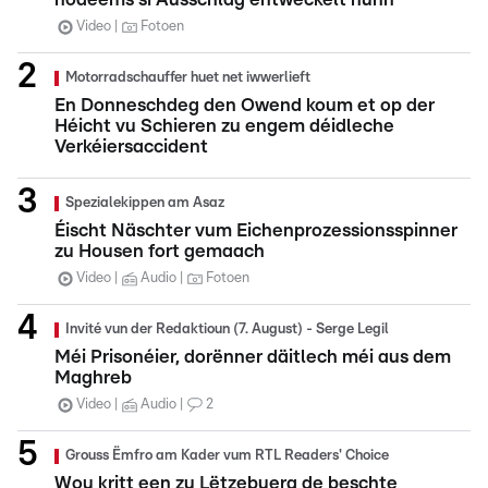
Video
Fotoen
Motorradschauffer huet net iwwerlieft
En Donneschdeg den Owend koum et op der
Héicht vu Schieren zu engem déidleche
Verkéiersaccident
Spezialekippen am Asaz
Éischt Näschter vum Eichenprozessionsspinner
zu Housen fort gemaach
Video
Audio
Fotoen
Invité vun der Redaktioun (7. August) - Serge Legil
Méi Prisonéier, dorënner däitlech méi aus dem
Maghreb
Video
Audio
2
Grouss Ëmfro am Kader vum RTL Readers' Choice
Wou kritt een zu Lëtzebuerg de beschte