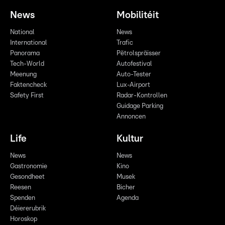
News
Mobilitéit
National
News
International
Trafic
Panorama
Pëtrolspräisser
Tech-World
Autofestival
Meenung
Auto-Tester
Faktencheck
Lux-Airport
Safety First
Radar-Kontrollen
Guidage Parking
Annoncen
Life
Kultur
News
News
Gastronomie
Kino
Gesondheet
Musek
Reesen
Bicher
Spenden
Agenda
Déiererubrik
Horoskop