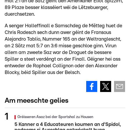
mat 2:1 an de Sätz géint den Amerikaner Eliot Spizzirri,
89 Plaze besser klasséiert wéi de Lëtzebuerger,
duerchsetzen.
A senger Halleffinall e Samschdeg de Mëtteg huet de
Chris Rodesch sech dunn awer géint de Fransous
Alejandro Tablio, Nummer 165 an der Weltranglescht,
an 2 Sätz mat 5:7 an 3:6 misse geschloe ginn. Virun
allem am zweete Saz war de Droguet de bessere
Spiller a steet verdéngt an der Finall. Géigner hei ass
entweder de Raphael Collignon oder den Alexander
Blocky, béid Spiller aus der Belsch.
Am meeschte gelies
Gréisseren Asaz bei der Sportshal zu Housen
5 Kanner a 4 Educateuren koumen an d'Spidol,
nodeems si Ausschlag entwéckelt hunn