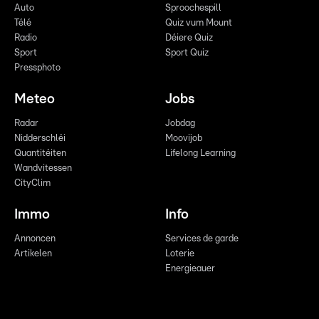
Auto
Sproochespill
Télé
Quiz vum Mount
Radio
Déiere Quiz
Sport
Sport Quiz
Pressphoto
Meteo
Jobs
Radar
Jobdag
Nidderschléi
Moovijob
Quantitéiten
Lifelong Learning
Wandvitessen
CityClim
Immo
Info
Annoncen
Services de garde
Artikelen
Loterie
Energieauer