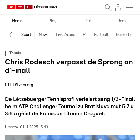
Home
Play
Télé
Radio
Sport
News
Live Arena
F1
Futtball
Basketball
Tennis
Chris Rodesch verpasst de Sprong an
d’Finall
RTL Lëtzebuerg
De Lëtzebuerger Tennisprofi verléiert seng 1/2-Finall
beim ATP Challenger Tournoi zu Bratislava mat 5:7 a
3:6 a géint de Fransous Titouan Droguet.
Update:
01.11.2025 15:43