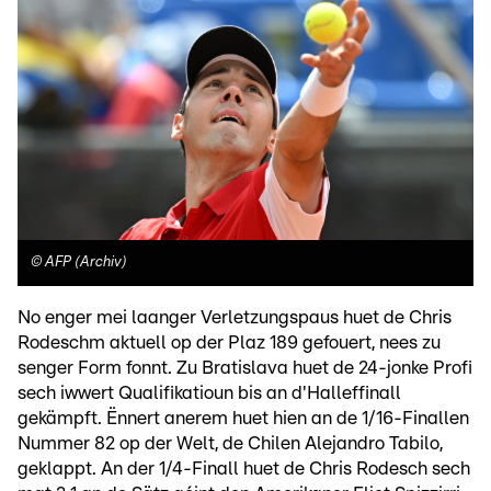
©
AFP (Archiv)
No enger mei laanger Verletzungspaus huet de Chris
Rodeschm aktuell op der Plaz 189 gefouert, nees zu
senger Form fonnt. Zu Bratislava huet de 24-jonke Profi
sech iwwert Qualifikatioun bis an d'Halleffinall
gekämpft. Ënnert anerem huet hien an de 1/16-Finallen
Nummer 82 op der Welt, de Chilen Alejandro Tabilo,
geklappt. An der 1/4-Finall huet de Chris Rodesch sech