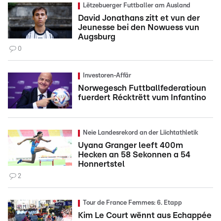
Lëtzebuerger Futtballer am Ausland
David Jonathans zitt et vun der
Jeunesse bei den Nowuess vun
Augsburg
0
Investoren-Affär
Norwegesch Futtballfederatioun
fuerdert Récktrëtt vum Infantino
Neie Landesrekord an der Liichtathletik
Uyana Granger leeft 400m
Hecken an 58 Sekonnen a 54
Honnertstel
2
Tour de France Femmes: 6. Etapp
Kim Le Court wënnt aus Echappée