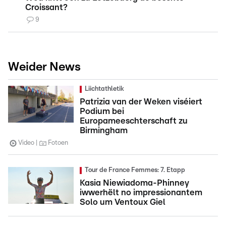
Croissant?
9
Weider News
Liichtathletik
Patrizia van der Weken viséiert
Podium bei
Europameeschterschaft zu
Birmingham
Video
Fotoen
Tour de France Femmes: 7. Etapp
Kasia Niewiadoma-Phinney
iwwerhëlt no impressionantem
Solo um Ventoux Giel