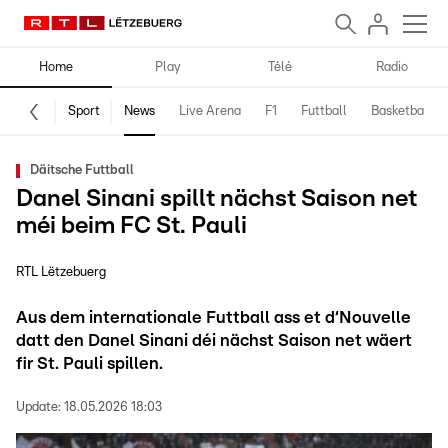
Home
Play
Télé
Radio
Sport
News
Live Arena
F1
Futtball
Basketball
Däitsche Futtball
Danel Sinani spillt nächst Saison net
méi beim FC St. Pauli
RTL Lëtzebuerg
Aus dem internationale Futtball ass et d‘Nouvelle
datt den Danel Sinani déi nächst Saison net wäert
fir St. Pauli spillen.
Update:
18.05.2026 18:03