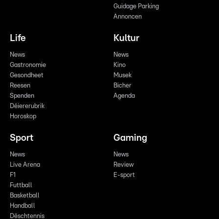
Guidage Parking
Annoncen
Life
Kultur
News
News
Gastronomie
Kino
Gesondheet
Musek
Reesen
Bicher
Spenden
Agenda
Déiererubrik
Horoskop
Sport
Gaming
News
News
Live Arena
Review
F1
E-sport
Futtball
Basketball
Handball
Dëschtennis