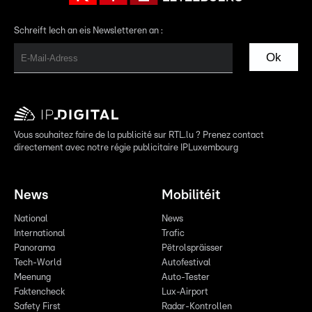
Schreift Iech an eis Newsletteren an :
Ok
Vous souhaitez faire de la publicité sur RTL.lu ? Prenez contact
directement avec notre régie publicitaire IPLuxembourg
News
Mobilitéit
National
News
International
Trafic
Panorama
Pëtrolspräisser
Tech-World
Autofestival
Meenung
Auto-Tester
Faktencheck
Lux-Airport
Safety First
Radar-Kontrollen