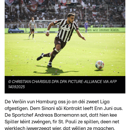
©
CHRISTIAN CHARISIUS DPA DPA PICTURE-ALLIANCE VIA AFP
14092025
De Veräin vun Hamburg ass jo an déi zweet Liga
ofgestigen. Dem Sinani säi Kontrakt leeft Enn Juni aus.
De Sportchef Andreas Bornemann sot, datt hien kee
Spiller kéint zwéngen, fir St. Pauli ze spillen, deen net
wierklech iwwerzeegt wier, dat wëllen ze maachen,