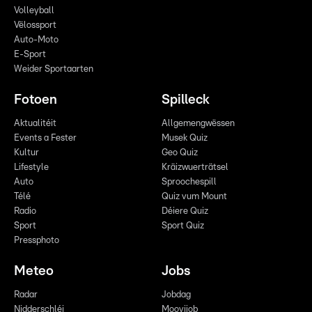
Volleyball
Vëlossport
Auto-Moto
E-Sport
Weider Sportaarten
Fotoen
Spilleck
Aktualitéit
Allgemengwëssen
Events a Fester
Musek Quiz
Kultur
Geo Quiz
Lifestyle
Kräizwuerträtsel
Auto
Sproochespill
Télé
Quiz vum Mount
Radio
Déiere Quiz
Sport
Sport Quiz
Pressphoto
Meteo
Jobs
Radar
Jobdag
Nidderschléi
Moovijob