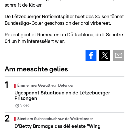
schreift de Kicker.
De Lëtzebuerger Nationalspiller huet des Saison fënnef
Bundesliga-Goler geschoss an der dräi virbereet.
Rezent gouf et Rumeuren an Däitschland, datt Schalke
04 un him interesséiert wier.
Am meeschte gelies
Ëmmer méi Gewalt vun Detenuen
Ugespaant Situatioun an de Lëtzebuerger
Prisongen
Video
Steet am Guinnessbuch vun de Weltrekorder
D'Betty Bromage ass déi eelste "Wing