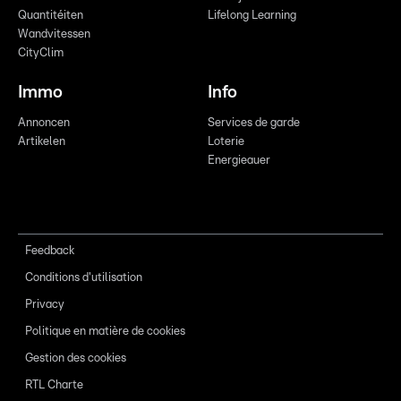
Quantitéiten
Lifelong Learning
Wandvitessen
CityClim
Immo
Info
Annoncen
Services de garde
Artikelen
Loterie
Energieauer
Feedback
Conditions d'utilisation
Privacy
Politique en matière de cookies
Gestion des cookies
RTL Charte