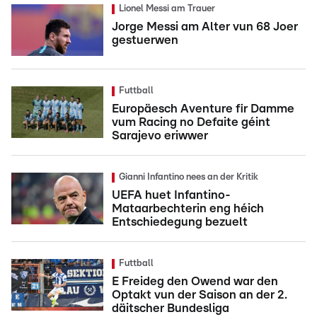
Lionel Messi am Trauer
Jorge Messi am Alter vun 68 Joer
gestuerwen
Futtball
Europäesch Aventure fir Damme
vum Racing no Defaite géint
Sarajevo eriwwer
Gianni Infantino nees an der Kritik
UEFA huet Infantino-
Mataarbechterin eng héich
Entschiedegung bezuelt
Futtball
E Freideg den Owend war den
Optakt vun der Saison an der 2.
däitscher Bundesliga