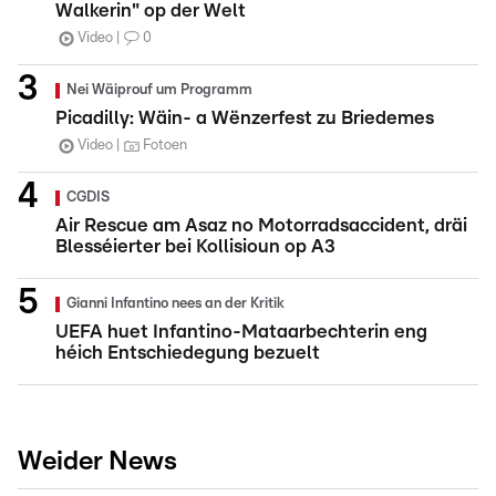
Walkerin" op der Welt
Video
0
Nei Wäiprouf um Programm
Picadilly: Wäin- a Wënzerfest zu Briedemes
Video
Fotoen
CGDIS
Air Rescue am Asaz no Motorradsaccident, dräi
Blesséierter bei Kollisioun op A3
Gianni Infantino nees an der Kritik
UEFA huet Infantino-Mataarbechterin eng
héich Entschiedegung bezuelt
Weider News