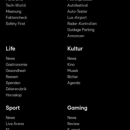
Tech-World
Autofestival
Meenung
Auto-Tester
Faktencheck
Lux-Airport
Safety First
Radar-Kontrollen
Guidage Parking
Annoncen
Life
Kultur
News
News
Gastronomie
Kino
Gesondheet
Musek
Reesen
Bicher
Spenden
Agenda
Déiererubrik
Horoskop
Sport
Gaming
News
News
Live Arena
Review