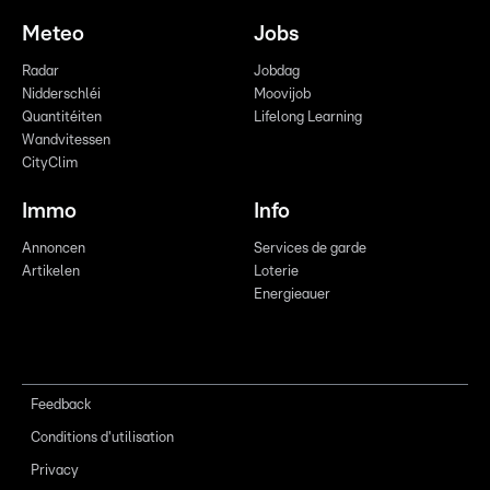
Meteo
Jobs
Radar
Jobdag
Nidderschléi
Moovijob
Quantitéiten
Lifelong Learning
Wandvitessen
CityClim
Immo
Info
Annoncen
Services de garde
Artikelen
Loterie
Energieauer
Feedback
Conditions d'utilisation
Privacy