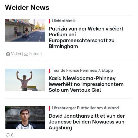
Weider News
Liichtathletik
Patrizia van der Weken viséiert
Podium bei
Europameeschterschaft zu
Birmingham
Video
Fotoen
Tour de France Femmes: 7. Etapp
Kasia Niewiadoma-Phinney
iwwerhëlt no impressionantem
Solo um Ventoux Giel
Lëtzebuerger Futtballer am Ausland
David Jonathans zitt et vun der
Jeunesse bei den Nowuess vun
Augsburg
0