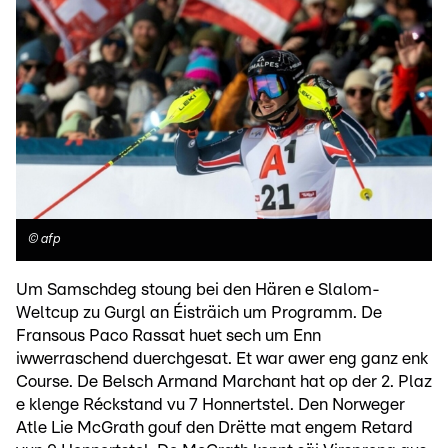
©
afp
Um Samschdeg stoung bei den Hären e Slalom-
Weltcup zu Gurgl an Éisträich um Programm. De
Fransous Paco Rassat huet sech um Enn
iwwerraschend duerchgesat. Et war awer eng ganz enk
Course. De Belsch Armand Marchant hat op der 2. Plaz
e klenge Réckstand vu 7 Honnertstel. Den Norweger
Atle Lie McGrath gouf den Drëtte mat engem Retard