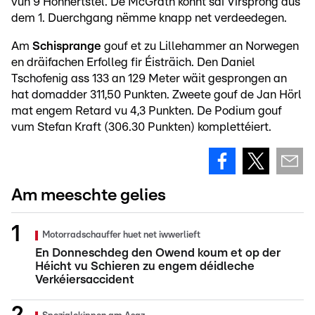
vun 9 Honnertstel. De McGrath konnt säi Virsprong aus
dem 1. Duerchgang nëmme knapp net verdeedegen.
Am
Schisprange
gouf et zu Lillehammer an Norwegen
en dräifachen Erfolleg fir Éisträich. Den Daniel
Tschofenig ass 133 an 129 Meter wäit gesprongen an
hat domadder 311,50 Punkten. Zweete gouf de Jan Hörl
mat engem Retard vu 4,3 Punkten. De Podium gouf
vum Stefan Kraft (306.30 Punkten) komplettéiert.
Am meeschte gelies
Motorradschauffer huet net iwwerlieft
En Donneschdeg den Owend koum et op der
Héicht vu Schieren zu engem déidleche
Verkéiersaccident