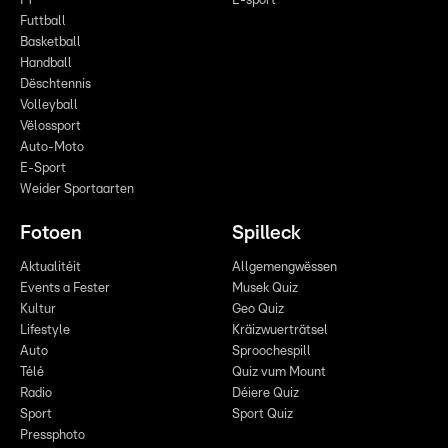
F1
E-sport
Futtball
Basketball
Handball
Dëschtennis
Volleyball
Vëlossport
Auto-Moto
E-Sport
Weider Sportaarten
Fotoen
Spilleck
Aktualitéit
Allgemengwëssen
Events a Fester
Musek Quiz
Kultur
Geo Quiz
Lifestyle
Kräizwuerträtsel
Auto
Sproochespill
Télé
Quiz vum Mount
Radio
Déiere Quiz
Sport
Sport Quiz
Pressphoto