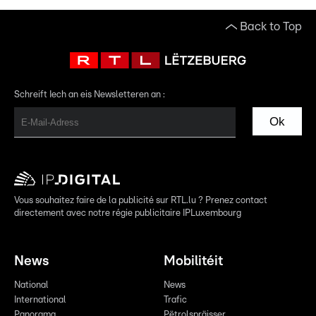
Back to Top
Schreift Iech an eis Newsletteren an :
Ok
Vous souhaitez faire de la publicité sur RTL.lu ? Prenez contact
directement avec notre régie publicitaire IPLuxembourg
News
Mobilitéit
National
News
International
Trafic
Panorama
Pëtrolspräisser