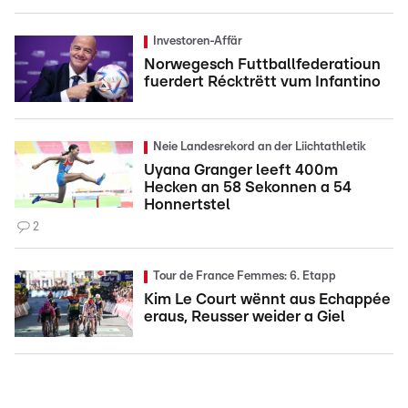
Investoren-Affär
Norwegesch Futtballfederatioun
fuerdert Récktrëtt vum Infantino
Neie Landesrekord an der Liichtathletik
Uyana Granger leeft 400m
Hecken an 58 Sekonnen a 54
Honnertstel
2
Tour de France Femmes: 6. Etapp
Kim Le Court wënnt aus Echappée
eraus, Reusser weider a Giel