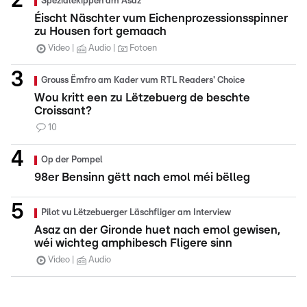
Spezialekippen am Asaz
Éischt Näschter vum Eichenprozessionsspinner
zu Housen fort gemaach
Video
Audio
Fotoen
Grouss Ëmfro am Kader vum RTL Readers' Choice
Wou kritt een zu Lëtzebuerg de beschte
Croissant?
10
Op der Pompel
98er Bensinn gëtt nach emol méi bëlleg
Pilot vu Lëtzebuerger Läschfliger am Interview
Asaz an der Gironde huet nach emol gewisen,
wéi wichteg amphibesch Fligere sinn
Video
Audio