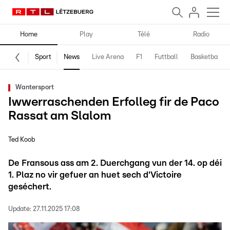
Home
Play
Télé
Radio
Sport
News
Live Arena
F1
Futtball
Basketball
Wantersport
Iwwerraschenden Erfolleg fir de Paco
Rassat am Slalom
Ted Koob
De Fransous ass am 2. Duerchgang vun der 14. op déi
1. Plaz no vir gefuer an huet sech d'Victoire
geséchert.
Update:
27.11.2025 17:08