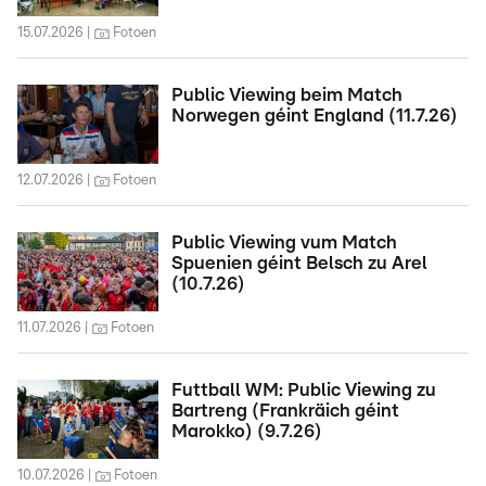
15.07.2026
Fotoen
Public Viewing beim Match
Norwegen géint England (11.7.26)
12.07.2026
Fotoen
Public Viewing vum Match
Spuenien géint Belsch zu Arel
(10.7.26)
11.07.2026
Fotoen
Futtball WM: Public Viewing zu
Bartreng (Frankräich géint
Marokko) (9.7.26)
10.07.2026
Fotoen