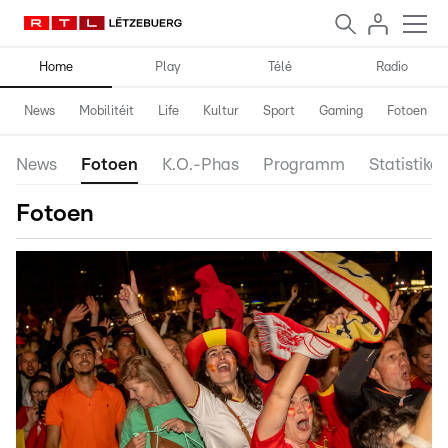
Home
Play
Télé
Radio
News
Mobilitéit
Life
Kultur
Sport
Gaming
Fotoen
News
Fotoen
K.O.-Phas
Programm
Statistiken
Fotoen