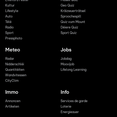
Events a Fester
Musek Quiz
Kultur
Geo Quiz
Lifestyle
Kräizwuerträtsel
Auto
Sproochespill
Télé
Quiz vum Mount
Radio
Déiere Quiz
Sport
Sport Quiz
Pressphoto
Meteo
Jobs
Radar
Jobdag
Nidderschléi
Moovijob
Quantitéiten
Lifelong Learning
Wandvitessen
CityClim
Immo
Info
Annoncen
Services de garde
Artikelen
Loterie
Energieauer