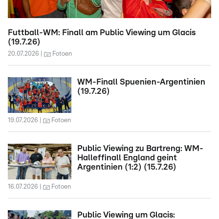
Futtball-WM: Finall am Public Viewing um Glacis
(19.7.26)
20.07.2026
Fotoen
WM-Finall Spuenien-Argentinien
(19.7.26)
19.07.2026
Fotoen
Public Viewing zu Bartreng: WM-
Halleffinall England geint
Argentinien (1:2) (15.7.26)
16.07.2026
Fotoen
Public Viewing um Glacis: