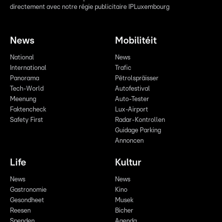
directement avec notre régie publicitaire IPLuxembourg
News
Mobilitéit
National
News
International
Trafic
Panorama
Pëtrolspräisser
Tech-World
Autofestival
Meenung
Auto-Tester
Faktencheck
Lux-Airport
Safety First
Radar-Kontrollen
Guidage Parking
Annoncen
Life
Kultur
News
News
Gastronomie
Kino
Gesondheet
Musek
Reesen
Bicher
Spenden
Agenda