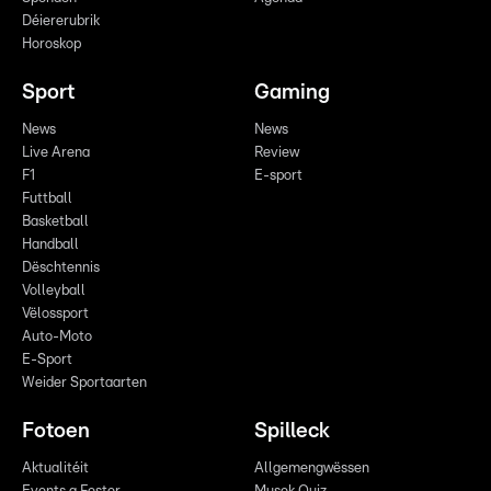
Déiererubrik
Horoskop
Sport
Gaming
News
News
Live Arena
Review
F1
E-sport
Futtball
Basketball
Handball
Dëschtennis
Volleyball
Vëlossport
Auto-Moto
E-Sport
Weider Sportaarten
Fotoen
Spilleck
Aktualitéit
Allgemengwëssen