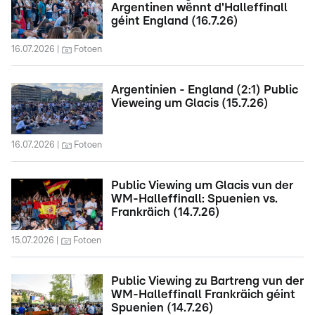
Argentinen wënnt d'Halleffinall
géint England (16.7.26)
16.07.2026
Fotoen
Argentinien - England (2:1) Public
Vieweing um Glacis (15.7.26)
16.07.2026
Fotoen
Public Viewing um Glacis vun der
WM-Halleffinall: Spuenien vs.
Frankräich (14.7.26)
15.07.2026
Fotoen
Public Viewing zu Bartreng vun der
WM-Halleffinall Frankräich géint
Spuenien (14.7.26)