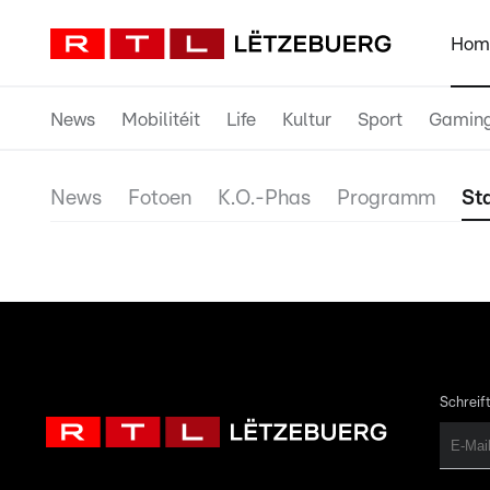
Hom
News
Mobilitéit
Life
Kultur
Sport
Gamin
News
Fotoen
K.O.-Phas
Programm
Sta
Schreift