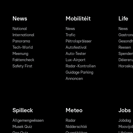
News
Mobilitéit
Life
National
News
News
International
Trafic
Gastron
Panorama
Pëtrolspräisser
Gesondh
Tech-World
Autofestival
Reesen
Meenung
Auto-Tester
Spende
Faktencheck
Lux-Airport
Déiereru
Safety First
Radar-Kontrollen
Horosko
Guidage Parking
Annoncen
Spilleck
Meteo
Jobs
Allgemengwëssen
Radar
Jobdag
Musek Quiz
Nidderschléi
Moovijo