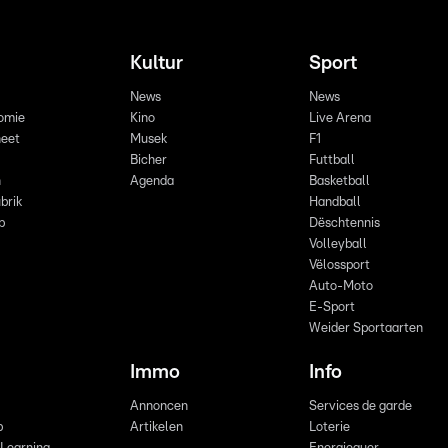
Kultur
Sport
News
News
omie
Kino
Live Arena
eet
Musek
F1
Bicher
Futtball
n
Agenda
Basketball
brik
Handball
p
Dëschtennis
Volleyball
Vëlossport
Auto-Moto
E-Sport
Weider Sportaarten
Immo
Info
Annoncen
Services de garde
b
Artikelen
Loterie