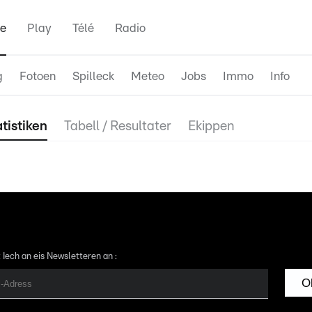
e
Play
Télé
Radio
g
Fotoen
Spilleck
Meteo
Jobs
Immo
Info
tistiken
Tabell / Resultater
Ekippen
 Iech an eis Newsletteren an :
O