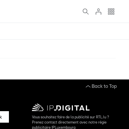
Back to Top
k
Vous souhaitez faire de la publicité sur RTL.lu ?
Prenez contact directement avec notre régie
publicitaire IPLuxembourg