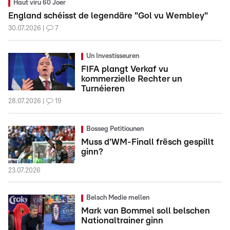
Haut viru 60 Joer
England schéisst de legendäre "Gol vu Wembley"
30.07.2026
7
Un Investisseuren
FIFA plangt Verkaf vu
kommerzielle Rechter un
Turnéieren
28.07.2026
19
Bosseg Petitiounen
Muss d'WM-Finall frësch gespillt
ginn?
23.07.2026
Belsch Medie mellen
Mark van Bommel soll belschen
Nationaltrainer ginn