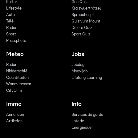
Kultur
Geo Quiz
Lifestyle
Kräizwuerträtsel
Auto
Sproochespill
Télé
Quiz vum Mount
Radio
Déiere Quiz
Sport
Sport Quiz
Pressphoto
Meteo
Jobs
Radar
Jobdag
Nidderschléi
Moovijob
Quantitéiten
Lifelong Learning
Wandvitessen
CityClim
Immo
Info
Annoncen
Services de garde
Artikelen
Loterie
Energieauer