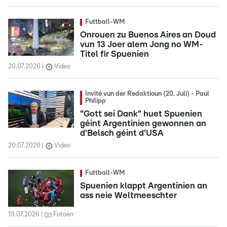
Futtball-WM
Onrouen zu Buenos Aires an Doud
vun 13 Joer alem Jong no WM-
Titel fir Spuenien
20.07.2026
Video
Invité vun der Redaktioun (20. Juli) - Paul
Philipp
"Gott sei Dank" huet Spuenien
géint Argentinien gewonnen an
d'Belsch géint d'USA
20.07.2026
Video
Futtball-WM
Spuenien klappt Argentinien an
ass neie Weltmeeschter
19.07.2026
Fotoen