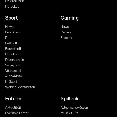
Déiererubrik
Horoskop
Sport
Gaming
News
News
Live Arena
Review
F1
E-sport
Futtball
Basketball
Handball
Dëschtennis
Volleyball
Vëlossport
Auto-Moto
E-Sport
Weider Sportaarten
Fotoen
Spilleck
Aktualitéit
Allgemengwëssen
Events a Fester
Musek Quiz