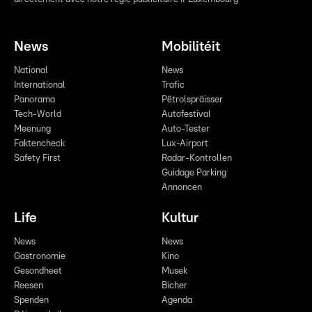
News
Mobilitéit
National
News
International
Trafic
Panorama
Pëtrolspräisser
Tech-World
Autofestival
Meenung
Auto-Tester
Faktencheck
Lux-Airport
Safety First
Radar-Kontrollen
Guidage Parking
Annoncen
Life
Kultur
News
News
Gastronomie
Kino
Gesondheet
Musek
Reesen
Bicher
Spenden
Agenda