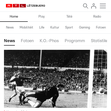
Home
Play
Télé
Radio
News
Mobilitéit
Life
Kultur
Sport
Gaming
Fotoen
News
Fotoen
K.O.-Phas
Programm
Statistiken