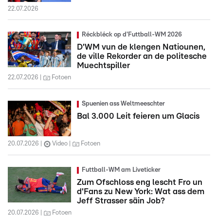
22.07.2026
Réckbléck op d'Futtball-WM 2026
D'WM vun de klengen Natiounen,
de ville Rekorder an de politesche
Muechtspiller
22.07.2026
Fotoen
Spuenien ass Weltmeeschter
Bal 3.000 Leit feieren um Glacis
20.07.2026
Video
Fotoen
Futtball-WM am Liveticker
Zum Ofschloss eng lescht Fro un
d'Fans zu New York: Wat ass dem
Jeff Strasser säin Job?
20.07.2026
Fotoen