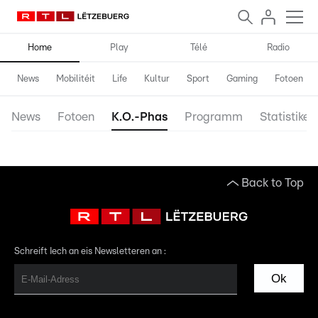
Home
Play
Télé
Radio
News
Mobilitéit
Life
Kultur
Sport
Gaming
Fotoen
News
Fotoen
K.O.-Phas
Programm
Statistiken
Back to Top
Schreift Iech an eis Newsletteren an :
Ok