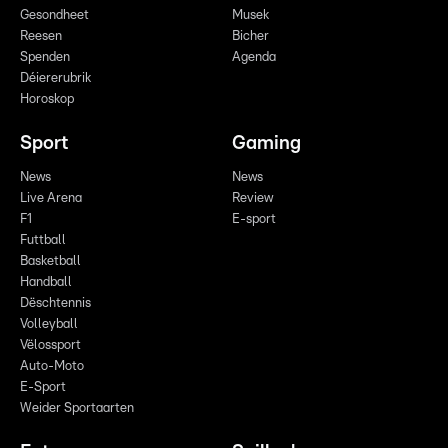
Gesondheet
Musek
Reesen
Bicher
Spenden
Agenda
Déiererubrik
Horoskop
Sport
Gaming
News
News
Live Arena
Review
F1
E-sport
Futtball
Basketball
Handball
Dëschtennis
Volleyball
Vëlossport
Auto-Moto
E-Sport
Weider Sportaarten