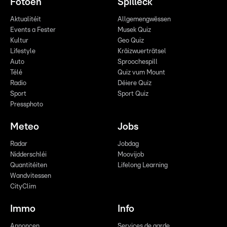
Fotoen
Spilleck
Aktualitéit
Allgemengwëssen
Events a Fester
Musek Quiz
Kultur
Geo Quiz
Lifestyle
Kräizwuerträtsel
Auto
Sproochespill
Télé
Quiz vum Mount
Radio
Déiere Quiz
Sport
Sport Quiz
Pressphoto
Meteo
Jobs
Radar
Jobdag
Nidderschléi
Moovijob
Quantitéiten
Lifelong Learning
Wandvitessen
CityClim
Immo
Info
Annoncen
Services de garde