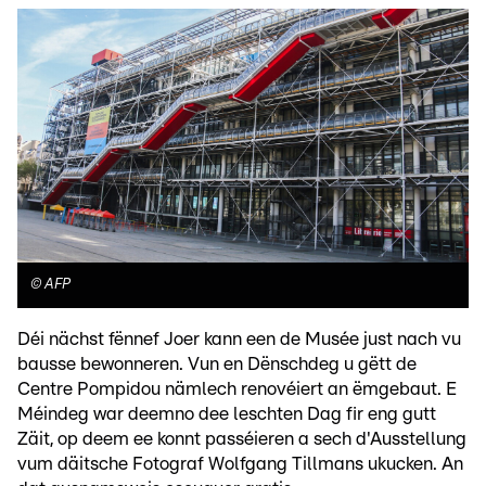
©
AFP
Déi nächst fënnef Joer kann een de Musée just nach vu
bausse bewonneren. Vun en Dënschdeg u gëtt de
Centre Pompidou nämlech renovéiert an ëmgebaut. E
Méindeg war deemno dee leschten Dag fir eng gutt
Zäit, op deem ee konnt passéieren a sech d'Ausstellung
vum däitsche Fotograf Wolfgang Tillmans ukucken. An