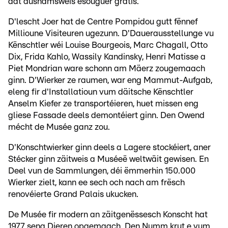
dat ausnamsweis esouguer gratis.
D'lescht Joer hat de Centre Pompidou gutt fënnef
Millioune Visiteuren ugezunn. D'Dauerausstellunge vu
Kënschtler wéi Louise Bourgeois, Marc Chagall, Otto
Dix, Frida Kahlo, Wassily Kandinsky, Henri Matisse a
Piet Mondrian ware schonn am Mäerz zougemaach
ginn. D'Wierker ze raumen, war eng Mammut-Aufgab,
eleng fir d'Installatioun vum däitsche Kënschtler
Anselm Kiefer ze transportéieren, huet missen eng
gliese Fassade deels demontéiert ginn. Den Owend
mécht de Musée ganz zou.
D'Konschtwierker ginn deels a Lagere stockéiert, aner
Stécker ginn zäitweis a Muséeë weltwäit gewisen. En
Deel vun de Sammlungen, déi ëmmerhin 150.000
Wierker zielt, kann ee sech och nach am frësch
renovéierte Grand Palais ukucken.
De Musée fir modern an zäitgenëssesch Konscht hat
1977 seng Dieren opgemaach. Den Numm krut e vum