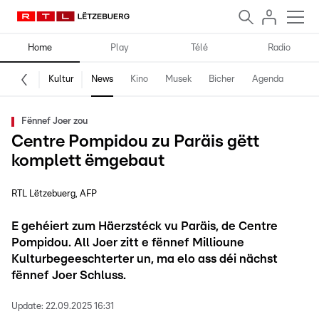
Home
Play
Télé
Radio
Kultur
News
Kino
Musek
Bicher
Agenda
Fënnef Joer zou
Centre Pompidou zu Paräis gëtt
komplett ëmgebaut
RTL Lëtzebuerg
AFP
E gehéiert zum Häerzstéck vu Paräis, de Centre
Pompidou. All Joer zitt e fënnef Millioune
Kulturbegeeschterter un, ma elo ass déi nächst
fënnef Joer Schluss.
Update:
22.09.2025 16:31