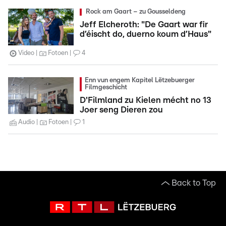
Rock am Gaart – zu Gousseldeng
Jeff Elcheroth: "De Gaart war fir
d’éischt do, duerno koum d’Haus"
Video
Fotoen
4
Enn vun engem Kapitel Lëtzebuerger
Filmgeschicht
D'Filmland zu Kielen mécht no 13
Joer seng Dieren zou
Audio
Fotoen
1
Back to Top