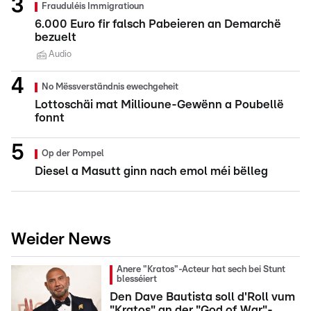
Frauduléis Immigratioun
6.000 Euro fir falsch Pabeieren an Demarchë
bezuelt
Audio
No Mëssverständnis ewechgeheit
Lottoschäi mat Millioune-Gewënn a Poubellë
fonnt
Op der Pompel
Diesel a Masutt ginn nach emol méi bëlleg
Weider News
Anere "Kratos"-Acteur hat sech bei Stunt
blesséiert
Den Dave Bautista soll d'Roll vum
"Kratos" an der "God of War"-