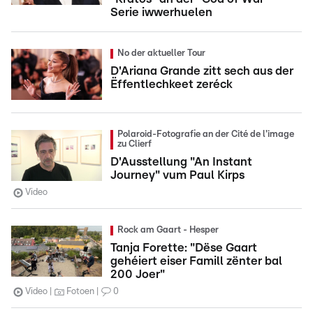
Serie iwwerhuelen
No der aktueller Tour
D'Ariana Grande zitt sech aus der
Ëffentlechkeet zeréck
Polaroid-Fotografie an der Cité de l'image
zu Clierf
D'Ausstellung "An Instant
Journey" vum Paul Kirps
Video
Rock am Gaart - Hesper
Tanja Forette: "Dëse Gaart
gehéiert eiser Famill zënter bal
200 Joer"
Video
Fotoen
0