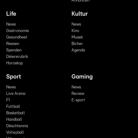
Annoncen
Life
Kultur
News
News
Gastronomie
Kino
Gesondheet
Musek
Reesen
Bicher
Spenden
Agenda
Déiererubrik
Horoskop
Sport
Gaming
News
News
Live Arena
Review
F1
E-sport
Futtball
Basketball
Handball
Dëschtennis
Volleyball