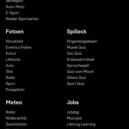
Vëlossport
Auto-Moto
E-Sport
Weider Sportaarten
Fotoen
Spilleck
Aktualitéit
Allgemengwëssen
Events a Fester
Musek Quiz
Kultur
Geo Quiz
Lifestyle
Kräizwuerträtsel
Auto
Sproochespill
Télé
Quiz vum Mount
Radio
Déiere Quiz
Sport
Sport Quiz
Pressphoto
Meteo
Jobs
Radar
Jobdag
Nidderschléi
Moovijob
Quantitéiten
Lifelong Learning