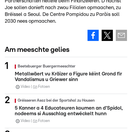
Partnerschaften hëllefe beim Finanzéieren. D'nächst
Joe sollen donieft nach zwou Filialen opmaachen, zu
Bréissel a Seoul. De Centre Pompidou zu Paräis soll
2030 nees opmaachen.
Am meeschte gelies
Beetebuerger Buergermeeschter
Metallwäert vu Kräizer a Figure kéint Grond fir
Vandalismus u Griewer sinn
Video
Fotoen
Gréisseren Asaz bei der Sportshal zu Housen
5 Kanner a 4 Educateuren koumen an d'Spidol,
nodeems si Ausschlag entwéckelt hunn
Video
Fotoen