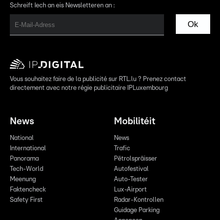
Schreift Iech an eis Newsletteren an :
Ok
Vous souhaitez faire de la publicité sur RTL.lu ? Prenez contact
directement avec notre régie publicitaire IPLuxembourg
News
Mobilitéit
National
News
International
Trafic
Panorama
Pëtrolspräisser
Tech-World
Autofestival
Meenung
Auto-Tester
Faktencheck
Lux-Airport
Safety First
Radar-Kontrollen
Guidage Parking