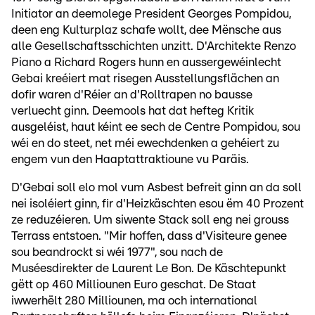
Initiator an deemolege President Georges Pompidou,
deen eng Kulturplaz schafe wollt, dee Mënsche aus
alle Gesellschaftsschichten unzitt. D'Architekte Renzo
Piano a Richard Rogers hunn en aussergewéinlecht
Gebai kreéiert mat risegen Ausstellungsflächen an
dofir waren d'Réier an d'Rolltrapen no bausse
verluecht ginn. Deemools hat dat hefteg Kritik
ausgeléist, haut kéint ee sech de Centre Pompidou, sou
wéi en do steet, net méi ewechdenken a gehéiert zu
engem vun den Haaptattraktioune vu Paräis.
D'Gebai soll elo mol vum Asbest befreit ginn an da soll
nei isoléiert ginn, fir d'Heizkäschten esou ëm 40 Prozent
ze reduzéieren. Um siwente Stack soll eng nei grouss
Terrass entstoen. "Mir hoffen, dass d'Visiteure genee
sou beandrockt si wéi 1977", sou nach de
Muséesdirekter de Laurent Le Bon. De Käschtepunkt
gëtt op 460 Milliounen Euro geschat. De Staat
iwwerhëlt 280 Milliounen, ma och international