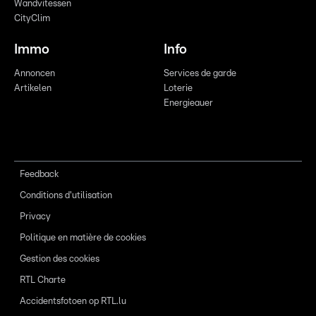
Wandvitessen
CityClim
Immo
Info
Annoncen
Services de garde
Artikelen
Loterie
Energieauer
Feedback
Conditions d'utilisation
Privacy
Politique en matière de cookies
Gestion des cookies
RTL Charte
Accidentsfotoen op RTL.lu