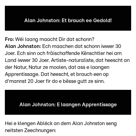
Alan Johnston: Et brauch ee Gedold!
Fro:
Wéi laang maacht Dir dat schonn?
Alan Johnston:
Ech maachen dat schonn iwwer 30
Joer. Ech sinn och fräischaffende Kënschtler hei am
Land iwwer 30 Joer. Artiste-naturaliste, dat heescht an
der Natur, Natur ze moolen, dat ass e laangen
Apprentissage. Dat heescht, et brauch een op
d'mannst 20 Joer fir do e bësse gutt ze sinn.
Alan Johnston: E laangen Apprentissage
Hei e klengen Abléck an dem Alan Johnston seng
neitsten Zeechnungen: