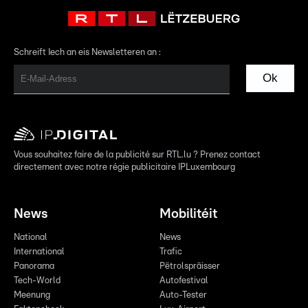
Schreift Iech an eis Newsletteren an :
Ok
Vous souhaitez faire de la publicité sur RTL.lu ? Prenez contact
directement avec notre régie publicitaire IPLuxembourg
News
Mobilitéit
National
News
International
Trafic
Panorama
Pëtrolspräisser
Tech-World
Autofestival
Meenung
Auto-Tester