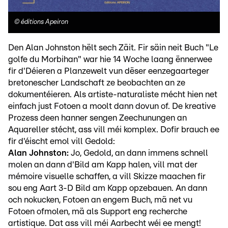
©
éditions Apeiron
Den Alan Johnston hëlt sech Zäit. Fir säin neit Buch "Le
golfe du Morbihan" war hie 14 Woche laang ënnerwee
fir d'Déieren a Planzewelt vun dëser eenzegaarteger
bretonescher Landschaft ze beobachten an ze
dokumentéieren. Als artiste-naturaliste mécht hien net
einfach just Fotoen a moolt dann dovun of. De kreative
Prozess deen hanner sengen Zeechunungen an
Aquareller stécht, ass vill méi komplex. Dofir brauch ee
fir d'éischt emol vill Gedold:
Alan Johnston:
Jo, Gedold, an dann immens schnell
molen an dann d'Bild am Kapp halen, vill mat der
mémoire visuelle schaffen, a vill Skizze maachen fir
sou eng Aart 3-D Bild am Kapp opzebauen. An dann
och nokucken, Fotoen an engem Buch, mä net vu
Fotoen ofmolen, mä als Support eng recherche
artistique. Dat ass vill méi Aarbecht wéi ee mengt!