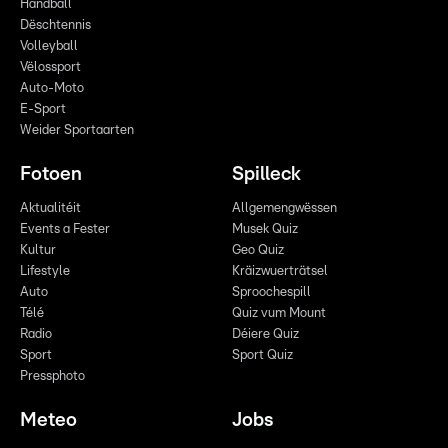
Handball
Dëschtennis
Volleyball
Vëlossport
Auto-Moto
E-Sport
Weider Sportaarten
Fotoen
Spilleck
Aktualitéit
Allgemengwëssen
Events a Fester
Musek Quiz
Kultur
Geo Quiz
Lifestyle
Kräizwuerträtsel
Auto
Sproochespill
Télé
Quiz vum Mount
Radio
Déiere Quiz
Sport
Sport Quiz
Pressphoto
Meteo
Jobs