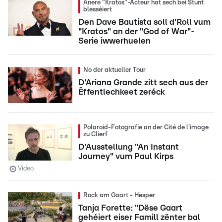
Anere "Kratos"-Acteur hat sech bei Stunt
blesséiert
Den Dave Bautista soll d'Roll vum
"Kratos" an der "God of War"-
Serie iwwerhuelen
No der aktueller Tour
D'Ariana Grande zitt sech aus der
Ëffentlechkeet zeréck
Polaroid-Fotografie an der Cité de l'image
zu Clierf
D'Ausstellung "An Instant
Journey" vum Paul Kirps
Video
Rock am Gaart - Hesper
Tanja Forette: "Dëse Gaart
gehéiert eiser Famill zënter bal