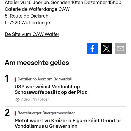
Atelier vu 16 Joer un: Sonnden 10ten Dezember 15h00
Galerie de Walferdange CAW
5, Route de Diekirch
L-7220 Walferdange
De Site vum CAW Walfer
Am meeschte gelies
Detailer no Asaz am Bamerdall
USP war wéinst Verdacht op
Schosswaffebesëtz op der Plaz
Video
Fotoen
Beetebuerger Buergermeeschter
Metallwäert vu Kräizer a Figure kéint Grond fir
Vandalismus u Griewer sinn