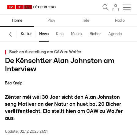
Home
Play
Télé
Radio
Kultur
News
Kino
Musek
Bicher
Agenda
Buch an Ausstellung am CAW zu Walfer
De Kënschtler Alan Johnston am
Interview
Bea Kneip
Zënter méi wéi 30 Joer sicht den Alan Johnston
seng Motiver an der Natur an huet bal 20 Bicher
verëffentlecht. Elo stellt hien am CAW zu Walfer
aus.
Update:
02.12.2023 21:51