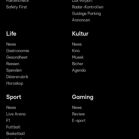
Faktencheck
Lux-Airport
Safety First
Radar-Kontrollen
Guidage Parking
Annoncen
Life
Kultur
News
News
Gastronomie
Kino
Gesondheet
Musek
Reesen
Bicher
Spenden
Agenda
Déiererubrik
Horoskop
Sport
Gaming
News
News
Live Arena
Review
F1
E-sport
Futtball
Basketball