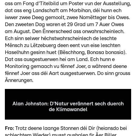
ass am Fong d'Titelbild um Poster vun der Ausstellung,
dat ass eng Landschaft am Morbihan, déi hunn ech
iwwer zwee Deeg gemoolt, zwee Nomëtteger bis Owes.
Den zweeten Dag waren et 29 Grad um 7 Auer Owes
am August. Den Ënnerscheed ass onwahrscheinlech.
Ech sinn selwer héchstwahrscheinlech de leschte
Mënsch zu Lëtzebuerg deen eent vun eise leschten
Haselhuhn gesinn huet (Bëschhong, Bonasa bonasia).
Dat ass ausgestuerwen hei am Land. Ech hunn e
Monitoring gemaach vu fënnef Joer, a während deene
fënnef Joer ass déi Aart ausgestuerwen. Do sinn grouss
Ännerungen.
Alan Johnston: D'Natur verännert sech duerch
de Klimawandel
Fro:
Trotz deene laange Stonnen déi Dir (heiansdo bei
schlechtem Wieder) musst aushalen fir Äer Biller