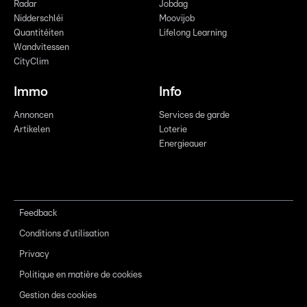
Radar
Jobdag
Nidderschléi
Moovijob
Quantitéiten
Lifelong Learning
Wandvitessen
CityClim
Immo
Info
Annoncen
Services de garde
Artikelen
Loterie
Energieauer
Feedback
Conditions d'utilisation
Privacy
Politique en matière de cookies
Gestion des cookies