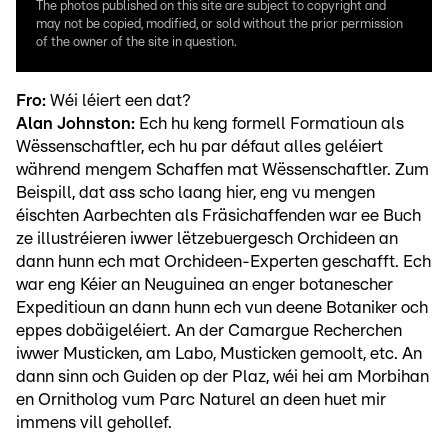
The photos published on this site are subject to copyright and
may not be copied, modified, or sold without the prior permission
of the owner of the site in question.
Fro:
Wéi léiert een dat?
Alan Johnston:
Ech hu keng formell Formatioun als
Wëssenschaftler, ech hu par défaut alles geléiert
während mengem Schaffen mat Wëssenschaftler. Zum
Beispill, dat ass scho laang hier, eng vu mengen
éischten Aarbechten als Fräsichaffenden war ee Buch
ze illustréieren iwwer lëtzebuergesch Orchideen an
dann hunn ech mat Orchideen-Experten geschafft. Ech
war eng Kéier an Neuguinea an enger botanescher
Expeditioun an dann hunn ech vun deene Botaniker och
eppes dobäigeléiert. An der Camargue Recherchen
iwwer Musticken, am Labo, Musticken gemoolt, etc. An
dann sinn och Guiden op der Plaz, wéi hei am Morbihan
en Ornitholog vum Parc Naturel an deen huet mir
immens vill gehollef.