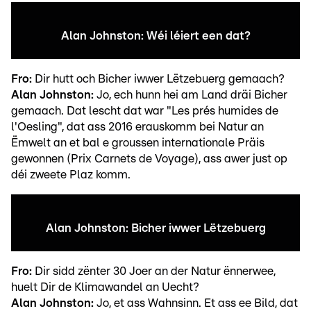
Alan Johnston: Wéi léiert een dat?
Fro:
Dir hutt och Bicher iwwer Lëtzebuerg gemaach?
Alan Johnston:
Jo, ech hunn hei am Land dräi Bicher
gemaach. Dat lescht dat war "Les prés humides de
l'Oesling", dat ass 2016 erauskomm bei Natur an
Ëmwelt an et bal e groussen internationale Präis
gewonnen (Prix Carnets de Voyage), ass awer just op
déi zweete Plaz komm.
Alan Johnston: Bicher iwwer Lëtzebuerg
Fro:
Dir sidd zënter 30 Joer an der Natur ënnerwee,
huelt Dir de Klimawandel an Uecht?
Alan Johnston:
Jo, et ass Wahnsinn. Et ass ee Bild, dat