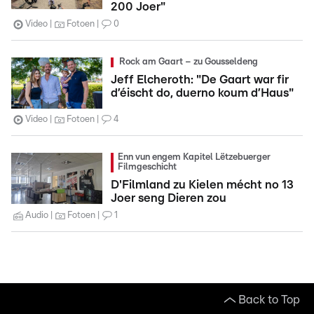
200 Joer"
Video
Fotoen
0
Rock am Gaart – zu Gousseldeng
Jeff Elcheroth: "De Gaart war fir
d’éischt do, duerno koum d’Haus"
Video
Fotoen
4
Enn vun engem Kapitel Lëtzebuerger
Filmgeschicht
D'Filmland zu Kielen mécht no 13
Joer seng Dieren zou
Audio
Fotoen
1
Back to Top