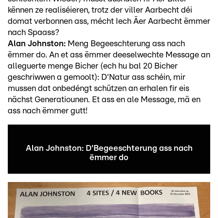
kënnen ze realiséieren, trotz der viller Aarbecht déi
domat verbonnen ass, mécht Iech Äer Aarbecht ëmmer
nach Spaass?
Alan Johnston:
Meng Begeeschterung ass nach
ëmmer do. An et ass ëmmer deeselwechte Message an
alleguerte menge Bicher (ech hu bal 20 Bicher
geschriwwen a gemoolt): D'Natur ass schéin, mir
mussen dat onbedéngt schützen an erhalen fir eis
nächst Generatiounen. Et ass en ale Message, mä en
ass nach ëmmer gutt!
Alan Johnston: D'Begeeschterung ass nach
ëmmer do