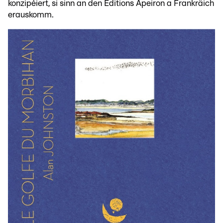
konzipéiert, si sinn an den Editions Apeiron a Frankräich
erauskomm.