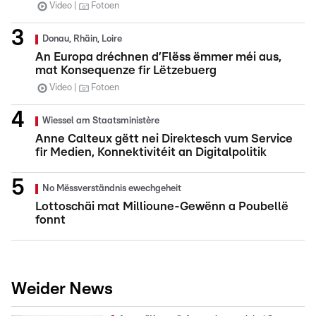
Video
Fotoen
Donau, Rhäin, Loire
An Europa dréchnen d’Flëss ëmmer méi aus,
mat Konsequenze fir Lëtzebuerg
Video
Fotoen
Wiessel am Staatsministère
Anne Calteux gëtt nei Direktesch vum Service
fir Medien, Konnektivitéit an Digitalpolitik
No Mëssverständnis ewechgeheit
Lottoschäi mat Millioune-Gewënn a Poubellë
fonnt
Weider News