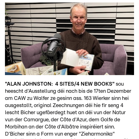
"ALAN JOHNSTON: 4 SITES/4 NEW BOOKS"
sou
heescht d'Ausstellung déi nach bis de 17ten Dezember
am CAW zu Walfer ze gesinn ass. 163 Wierker sinn hei
ausgestallt, original Zeechnungen déi hie fir seng 4
lescht Bicher ugefäerdegt huet an déi vun der Natur
vun der Camargue, der Côte d'Azur, dem Golfe de
Morbihan an der Côte d'Albâtre inspiréiert sinn.
D'Bicher sinn a Form vun enger "Zieharmonika"