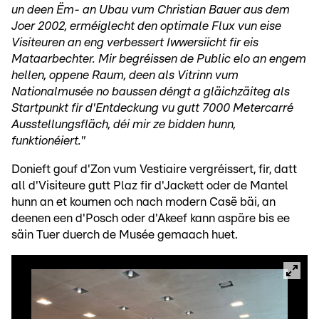
un deen Ëm- an Ubau vum Christian Bauer aus dem
Joer 2002, erméiglecht den optimale Flux vun eise
Visiteuren an eng verbessert Iwwersiicht fir eis
Mataarbechter. Mir begréissen de Public elo an engem
hellen, oppene Raum, deen als Vitrinn vum
Nationalmusée no baussen déngt a gläichzäiteg als
Startpunkt fir d'Entdeckung vu gutt 7000 Metercarré
Ausstellungsfläch, déi mir ze bidden hunn,
funktionéiert."
Donieft gouf d'Zon vum Vestiaire vergréissert, fir, datt
all d'Visiteure gutt Plaz fir d'Jackett oder de Mantel
hunn an et koumen och nach modern Casë bäi, an
deenen een d'Posch oder d'Akeef kann aspäre bis ee
säin Tuer duerch de Musée gemaach huet.