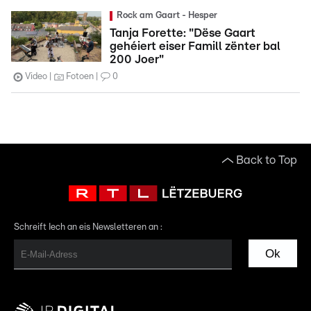
Rock am Gaart - Hesper
Tanja Forette: "Dëse Gaart
gehéiert eiser Famill zënter bal
200 Joer"
Video
Fotoen
0
Back to Top
Schreift Iech an eis Newsletteren an :
Ok