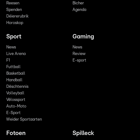
Reesen
Bicher
Spenden
Agenda
Déiererubrik
Horoskop
Sport
Gaming
News
News
Live Arena
Review
F1
E-sport
Futtball
Basketball
Handball
Dëschtennis
Volleyball
Vëlossport
Auto-Moto
E-Sport
Weider Sportaarten
Fotoen
Spilleck