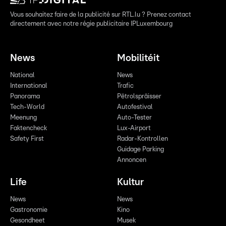
Vous souhaitez faire de la publicité sur RTL.lu ? Prenez contact
directement avec notre régie publicitaire IPLuxembourg
News
Mobilitéit
National
News
International
Trafic
Panorama
Pëtrolspräisser
Tech-World
Autofestival
Meenung
Auto-Tester
Faktencheck
Lux-Airport
Safety First
Radar-Kontrollen
Guidage Parking
Annoncen
Life
Kultur
News
News
Gastronomie
Kino
Gesondheet
Musek