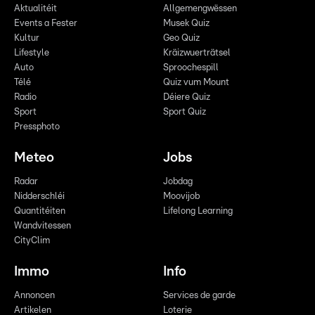
Aktualitéit
Allgemengwëssen
Events a Fester
Musek Quiz
Kultur
Geo Quiz
Lifestyle
Kräizwuerträtsel
Auto
Sproochespill
Télé
Quiz vum Mount
Radio
Déiere Quiz
Sport
Sport Quiz
Pressphoto
Meteo
Jobs
Radar
Jobdag
Nidderschléi
Moovijob
Quantitéiten
Lifelong Learning
Wandvitessen
CityClim
Immo
Info
Annoncen
Services de garde
Artikelen
Loterie