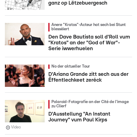
ganz op Lëtzebuergesch
Anere "Kratos"-Acteur hat sech bei Stunt
blesséiert
Den Dave Bautista soll d'Roll vum
"Kratos" an der "God of War"-
Serie iwwerhuelen
No der aktueller Tour
D'Ariana Grande zitt sech aus der
Ëffentlechkeet zeréck
Polaroid-Fotografie an der Cité de l'image
zu Clierf
D'Ausstellung "An Instant
Journey" vum Paul Kirps
Video