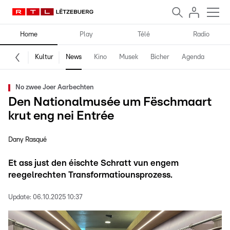
Home
Play
Télé
Radio
Kultur
News
Kino
Musek
Bicher
Agenda
No zwee Joer Aarbechten
Den Nationalmusée um Fëschmaart
krut eng nei Entrée
Dany Rasqué
Et ass just den éischte Schratt vun engem
reegelrechten Transformatiounsprozess.
Update:
06.10.2025 10:37