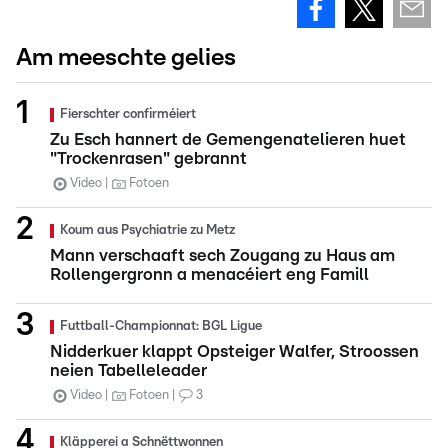
Am meeschte gelies
Fierschter confirméiert
Zu Esch hannert de Gemengenatelieren huet
"Trockenrasen" gebrannt
Video
Fotoen
Koum aus Psychiatrie zu Metz
Mann verschaaft sech Zougang zu Haus am
Rollengergronn a menacéiert eng Famill
Futtball-Championnat: BGL Ligue
Nidderkuer klappt Opsteiger Walfer, Stroossen
neien Tabelleleader
Video
Fotoen
3
Kläpperei a Schnëttwonnen