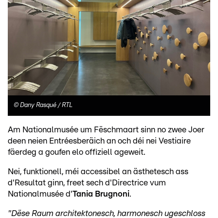
©
Dany Rasqué / RTL
Am Nationalmusée um Fëschmaart sinn no zwee Joer
deen neien Entréesberäich an och déi nei Vestiaire
fäerdeg a goufen elo offiziell ageweit.
Nei, funktionell, méi accessibel an ästhetesch ass
d'Resultat ginn, freet sech d'Directrice vum
Nationalmusée d'
Tania Brugnoni
.
"Dëse Raum architektonesch, harmonesch ugeschloss