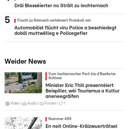
Dräi Blesséierter no Sträit zu Iechternach
Flucht zu Réimech verhënnert Protokoll net
Automobilist flücht viru Police a beschiedegt
dobäi muttwëlleg e Policegefier
Weider News
Vum Iechternacher Park bis d'Beeforter
Schlass
Minister Eric Thill presentéiert
Beispiller, wéi Tourismus a Kultur
aneneegräifen
Video
Audio
Fotoen
1
Nummer 499
En neit Online-Kräizwuerträtsel