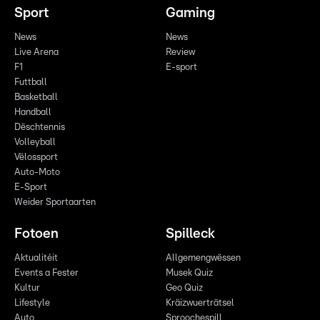
Sport
Gaming
News
News
Live Arena
Review
F1
E-sport
Futtball
Basketball
Handball
Dëschtennis
Volleyball
Vëlossport
Auto-Moto
E-Sport
Weider Sportaarten
Fotoen
Spilleck
Aktualitéit
Allgemengwëssen
Events a Fester
Musek Quiz
Kultur
Geo Quiz
Lifestyle
Kräizwuerträtsel
Auto
Sproochespill