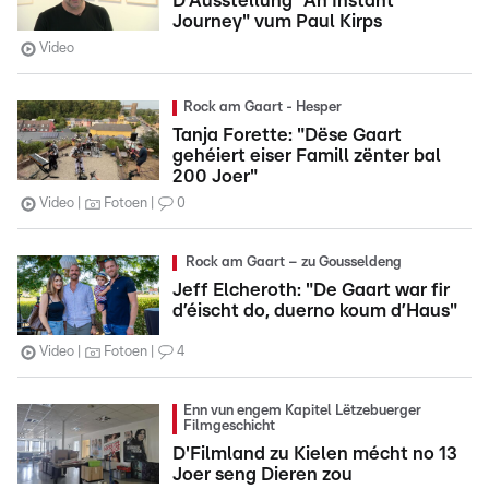
D'Ausstellung "An Instant
Journey" vum Paul Kirps
Video
Rock am Gaart - Hesper
Tanja Forette: "Dëse Gaart
gehéiert eiser Famill zënter bal
200 Joer"
Video
Fotoen
0
Rock am Gaart – zu Gousseldeng
Jeff Elcheroth: "De Gaart war fir
d’éischt do, duerno koum d’Haus"
Video
Fotoen
4
Enn vun engem Kapitel Lëtzebuerger
Filmgeschicht
D'Filmland zu Kielen mécht no 13
Joer seng Dieren zou