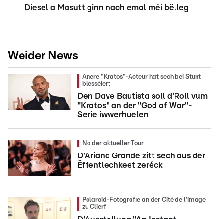
Diesel a Masutt ginn nach emol méi bëlleg
Weider News
Anere "Kratos"-Acteur hat sech bei Stunt
blesséiert
Den Dave Bautista soll d'Roll vum
"Kratos" an der "God of War"-
Serie iwwerhuelen
No der aktueller Tour
D'Ariana Grande zitt sech aus der
Ëffentlechkeet zeréck
Polaroid-Fotografie an der Cité de l'image
zu Clierf