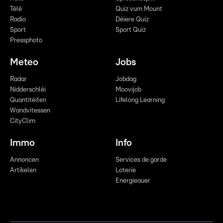
Télé
Quiz vum Mount
Radio
Déiere Quiz
Sport
Sport Quiz
Pressphoto
Meteo
Jobs
Radar
Jobdag
Nidderschléi
Moovijob
Quantitéiten
Lifelong Learning
Wandvitessen
CityClim
Immo
Info
Annoncen
Services de garde
Artikelen
Loterie
Energieauer