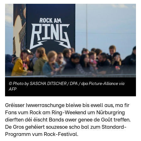
©
Photo by SASCHA DITSCHER / DPA / dpa Picture-Alliance via
AFP
Gréisser Iwwerraschunge bleiwe bis ewell aus, ma fir
Fans vum Rock am Ring-Weekend um Nürburgring
dierften déi éischt Bands awer genee de Goût treffen.
De Gros gehéiert souzesoe scho bal zum Standard-
Programm vum Rock-Festival.