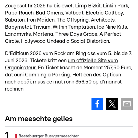
Zougesot fir 2026 hu bis ewell Limp Bizkit, Linkin Park,
Papa Roach, Bad Omens, Volbeat, Electric Callboy,
Sabaton, Iron Maiden, The Offspring, Architects,
Babymetal, Trivium, Within Temptation, Ice Nine Kills,
Landmvrks, Marteria, Three Days Grace, A Perfect
Circle, Hollywood Undead a Social Distortion.
D'Editioun 2026 vum Rock am Ring ass vum 5. bis de 7.
Juni 2026. Tickete kritt een
um offizielle Site vum
Organisateur.
En Ticket kascht de Moment 257,50 Euro,
dat ouni Camping a Parking. Hëlt een dës Optioun
nach dobäi, muss ee mat ronn 356,50 op d'mannst
rechnen.
Am meeschte gelies
Beetebuerger Buergermeeschter