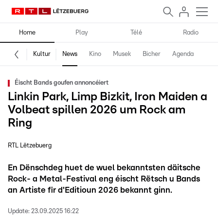
Home
Play
Télé
Radio
Kultur
News
Kino
Musek
Bicher
Agenda
Éischt Bands goufen annoncéiert
Linkin Park, Limp Bizkit, Iron Maiden a
Volbeat spillen 2026 um Rock am
Ring
RTL Lëtzebuerg
En Dënschdeg huet de wuel bekanntsten däitsche
Rock- a Metal-Festival eng éischt Rëtsch u Bands
an Artiste fir d'Editioun 2026 bekannt ginn.
Update:
23.09.2025 16:22