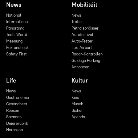
News
Mobilitéit
National
News
International
Trafic
Panorama
Pëtrolspräisser
Tech-World
Autofestival
Meenung
Auto-Tester
Faktencheck
Lux-Airport
Safety First
Radar-Kontrollen
Guidage Parking
Annoncen
Life
Kultur
News
News
Gastronomie
Kino
Gesondheet
Musek
Reesen
Bicher
Spenden
Agenda
Déiererubrik
Horoskop