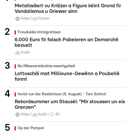
Metallwäert vu Kräizer a Figure kéint Grond fir
Vandalismus u Griewer sinn
Video
Fotoen
Frauduléis Immigratioun
6.000 Euro fir falsch Pabeieren an Demarchë
bezuelt
Audio
No Mëssverständnis ewechgeheit
Lottoschäi mat Millioune-Gewënn a Poubellë
fonnt
Invité vun der Redaktioun (6. August) - Tom Schmit
Rekordsummer um Stauséi: "Mir stoussen un eis
Grenzen"
Video
Audio
40
Op der Pompel