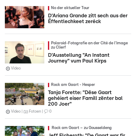
No der aktueller Tour
D'Ariana Grande zitt sech aus der
Ëffentlechkeet zeréck
Polaroid-Fotografie an der Cité de l'image
zu Clierf
D'Ausstellung "An Instant
Journey" vum Paul Kirps
Video
Rock am Gaart - Hesper
Tanja Forette: "Dëse Gaart
gehéiert eiser Famill zënter bal
200 Joer"
Video
Fotoen
0
Rock am Gaart – zu Gousseldeng
Jeff Elcheroth: "De Gaart war fir