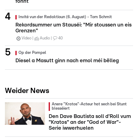
fonnt
Invité vun der Redaktioun (6. August) - Tom Schmit
Rekordsummer um Stauséi: "Mir stoussen un eis
Grenzen"
Video
Audio
40
Op der Pompel
Diesel a Masutt ginn nach emol méi bëlleg
Weider News
Anere "Kratos"-Acteur hat sech bei Stunt
blesséiert
Den Dave Bautista soll d'Roll vum
"Kratos" an der "God of War"-
Serie iwwerhuelen