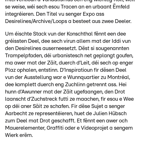
se weise, wéi sech esou Tracen an en urbaant Ëmfeld
integréieren. Den Titel vu senger Expo ass
Desirelines/Archive/Loops a besteet aus zwee Deeler.
Um éischte Stack vun der Konschthal fënnt een dee
gréissten Deel, dee sech virun allem mat der Iddi vun
den Desirelines auserneesetzt. Dëst si sougenannten
Trampelpfaden, déi urbanistesch net geplangt goufen,
ma awer mat der Zäit, duerch d’Leit, déi sech op enger
Plaz ophalen, entstinn. D’Inspiratioun fir dësen Deel
vun der Ausstellung war e Wunnquartier zu Montréal,
dee komplett duerch eng Zuchlinn getrennt ass. Hei
hunn d’Awunner mat der Zäit ugefaangen, den Drot
laanscht d’Zuchstreck futti ze maachen, fir esou e Wee
op déi aner Säit ze schafen. Fir dëse Sujet a senger
Aarbecht ze representéieren, huet de Julien Hübsch
zum Deel mat Drot geschafft. Et fënnt een awer och
Mauerelementer, Graffiti oder e Videoprojet a sengem
Wierk erëm.