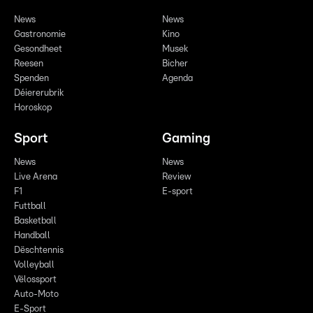
News
News
Gastronomie
Kino
Gesondheet
Musek
Reesen
Bicher
Spenden
Agenda
Déiererubrik
Horoskop
Sport
Gaming
News
News
Live Arena
Review
F1
E-sport
Futtball
Basketball
Handball
Dëschtennis
Volleyball
Vëlossport
Auto-Moto
E-Sport