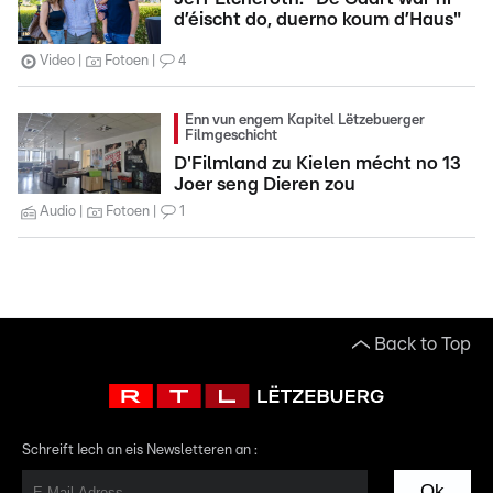
d’éischt do, duerno koum d’Haus"
Video
Fotoen
4
Enn vun engem Kapitel Lëtzebuerger
Filmgeschicht
D'Filmland zu Kielen mécht no 13
Joer seng Dieren zou
Audio
Fotoen
1
Back to Top
Schreift Iech an eis Newsletteren an :
Ok