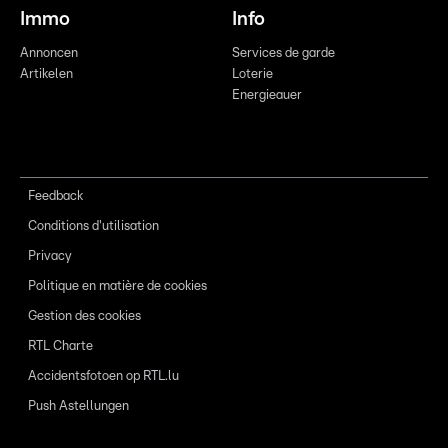
Immo
Info
Annoncen
Services de garde
Artikelen
Loterie
Energieauer
Feedback
Conditions d'utilisation
Privacy
Politique en matière de cookies
Gestion des cookies
RTL Charte
Accidentsfotoen op RTL.lu
Push Astellungen