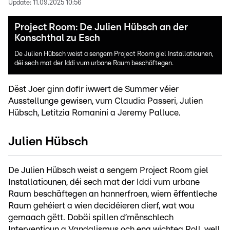
Update:
11.09.2025 10:56
Project Room: De Julien Hübsch an der
Konschthal zu Esch
De Julien Hübsch weist a sengem Project Room giel Installatiounen,
déi sech mat der Iddi vum urbane Raum beschäftegen.
Dëst Joer ginn dofir iwwert de Summer véier
Ausstellunge gewisen, vum Claudia Passeri, Julien
Hübsch, Letitzia Romanini a Jeremy Palluce.
Julien Hübsch
De Julien Hübsch weist a sengem Project Room giel
Installatiounen, déi sech mat der Iddi vum urbane
Raum beschäftegen an hannerfroen, wiem ëffentleche
Raum gehéiert a wien decidéieren dierf, wat wou
gemaach gëtt. Dobäi spillen d’mënschlech
Interventioun a Vandalismus och eng wichteg Roll, well