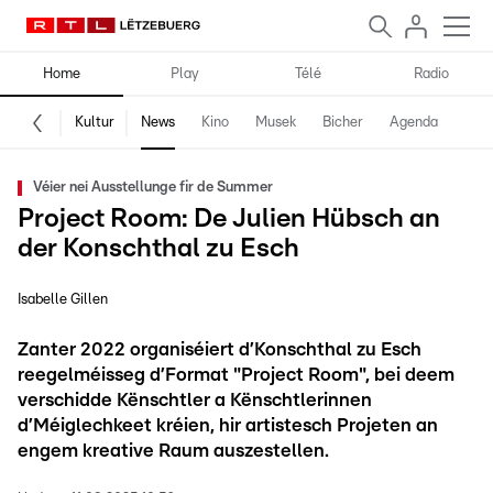
Home
Play
Télé
Radio
Kultur
News
Kino
Musek
Bicher
Agenda
Véier nei Ausstellunge fir de Summer
Project Room: De Julien Hübsch an
der Konschthal zu Esch
Isabelle Gillen
Zanter 2022 organiséiert d’Konschthal zu Esch
reegelméisseg d’Format "Project Room", bei deem
verschidde Kënschtler a Kënschtlerinnen
d’Méiglechkeet kréien, hir artistesch Projeten an
engem kreative Raum auszestellen.