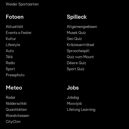
Weider Sportaarten
Fotoen
Spilleck
Aktualitéit
Allgemengwëssen
Events a Fester
Musek Quiz
Kultur
Geo Quiz
Lifestyle
Kräizwuerträtsel
Auto
Sproochespill
Télé
Quiz vum Mount
Radio
Déiere Quiz
Sport
Sport Quiz
Pressphoto
Meteo
Jobs
Radar
Jobdag
Nidderschléi
Moovijob
Quantitéiten
Lifelong Learning
Wandvitessen
CityClim