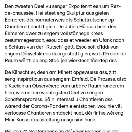
Den zweeten Deel vu senger Expo fënnt een um Rez-
de-chaussée. Hei steet eng Skulptur aus gielen
Eemeren, déi normalerweis als Schuttrutschen op
Chantiere benotzt ginn. De Julien Hübsch huet dës
Eemeren awer zu engem vollstännege Krees
zesummegestach, esou dass et weeder en Ufank nach
e Schluss vun der “Rutsch” gëtt. Esou soll d’Iddi vun
engem Däiwelskrees duergestallt ginn, wat d’Fro an de
Raum wërft, op eng Stad jee wierklech fäerdeg ass.
De Kënschtler, deen am Minett opgewuess ass, zitt
seng Inspiratioun aus sengem Ëmfeld. De Prozess, also
d’Kucken an Observéiere vum urbane Raum ronderëm
hien, wieren dee wichtegsten Deel vu sengem
Schafensprozess. Säin Interessi u Chantieren ass
wärend der Corona-Pandemie entstanen, wou hie vill
verloosse Chantieren entdeckt huet, déi fir hie wéi eng
Mini-Konschtausstellung ausgesinn hunn.
Bis den 21. September sinn déi véier Expoen aus der