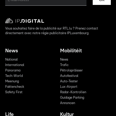
Vous souhaitez faire de la publicité sur RTL.lu ? Prenez contact
directement avec notre régie publicitaire IPLuxembourg
News
Mobilitéit
National
News
International
Trafic
Panorama
Pëtrolspräisser
Tech-World
Autofestival
Meenung
Auto-Tester
Faktencheck
Lux-Airport
Safety First
Radar-Kontrollen
Guidage Parking
Annoncen
Life
Kultur