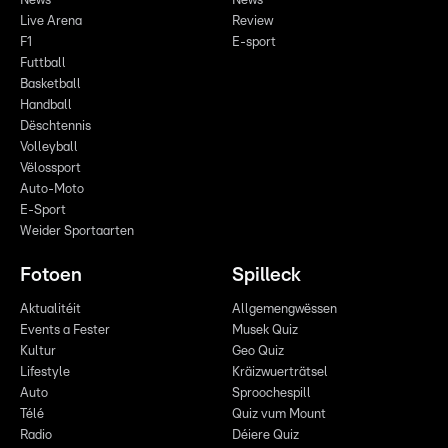
News
News
Live Arena
Review
F1
E-sport
Futtball
Basketball
Handball
Dëschtennis
Volleyball
Vëlossport
Auto-Moto
E-Sport
Weider Sportaarten
Fotoen
Spilleck
Aktualitéit
Allgemengwëssen
Events a Fester
Musek Quiz
Kultur
Geo Quiz
Lifestyle
Kräizwuerträtsel
Auto
Sproochespill
Télé
Quiz vum Mount
Radio
Déiere Quiz