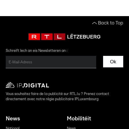
Back to Top
Schreift Iech an eis Newsletteren an :
Ok
Vous souhaitez faire de la publicité sur RTL.lu ? Prenez contact
directement avec notre régie publicitaire IPLuxembourg
News
Mobilitéit
National
News