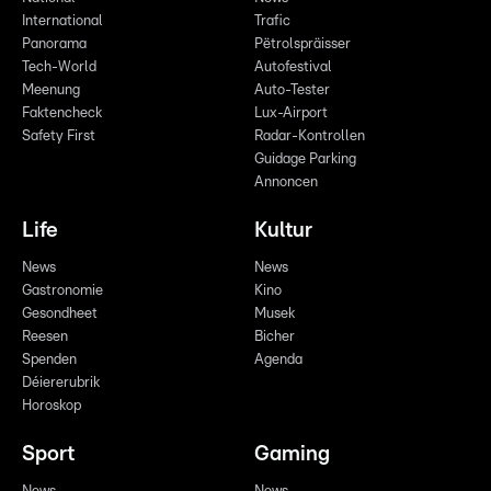
International
Trafic
Panorama
Pëtrolspräisser
Tech-World
Autofestival
Meenung
Auto-Tester
Faktencheck
Lux-Airport
Safety First
Radar-Kontrollen
Guidage Parking
Annoncen
Life
Kultur
News
News
Gastronomie
Kino
Gesondheet
Musek
Reesen
Bicher
Spenden
Agenda
Déiererubrik
Horoskop
Sport
Gaming