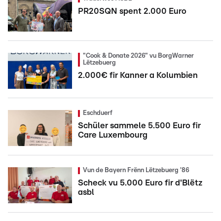
PR20SQN spent 2.000 Euro
"Cook & Donate 2026" vu BorgWarner
Lëtzebuerg
2.000€ fir Kanner a Kolumbien
Eschduerf
Schüler sammele 5.500 Euro fir
Care Luxembourg
Vun de Bayern Frënn Lëtzebuerg '86
Scheck vu 5.000 Euro fir d'Blëtz
asbl