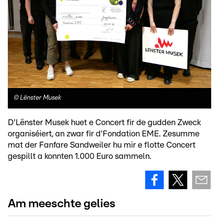
©
Lënster Musek
D'Lënster Musek huet e Concert fir de gudden Zweck
organiséiert, an zwar fir d'Fondation EME. Zesumme
mat der Fanfare Sandweiler hu mir e flotte Concert
gespillt a konnten 1.000 Euro sammeln.
Am meeschte gelies