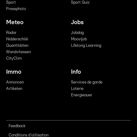
Sport
Sport Quiz
Pressphoto
Meteo
Jobs
Radar
Jobdag
Nidderschléi
Moovijob
Quantitéiten
Lifelong Learning
Wandvitessen
CityClim
Immo
Info
Annoncen
Services de garde
Artikelen
Loterie
Energieauer
Feedback
Conditions d'utilisation