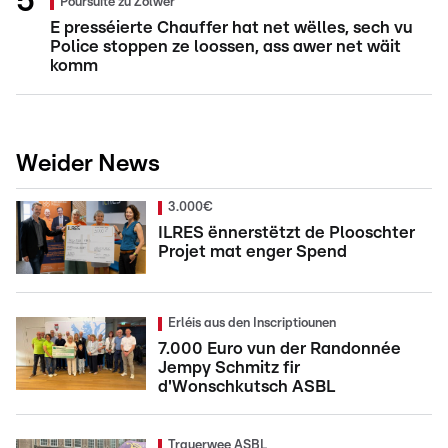
Poursuite zu Zolwer
E presséierte Chauffer hat net wëlles, sech vu
Police stoppen ze loossen, ass awer net wäit
komm
Weider News
3.000€
ILRES ënnerstëtzt de Plooschter
Projet mat enger Spend
Erléis aus den Inscriptiounen
7.000 Euro vun der Randonnée
Jempy Schmitz fir
d'Wonschkutsch ASBL
Trauerwee ASBL