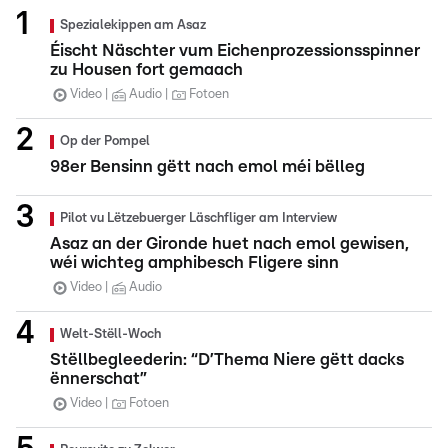
Spezialekippen am Asaz
Éischt Näschter vum Eichenprozessionsspinner
zu Housen fort gemaach
Video
Audio
Fotoen
Op der Pompel
98er Bensinn gëtt nach emol méi bëlleg
Pilot vu Lëtzebuerger Läschfliger am Interview
Asaz an der Gironde huet nach emol gewisen,
wéi wichteg amphibesch Fligere sinn
Video
Audio
Welt-Stëll-Woch
Stëllbegleederin: “D’Thema Niere gëtt dacks
ënnerschat”
Video
Fotoen