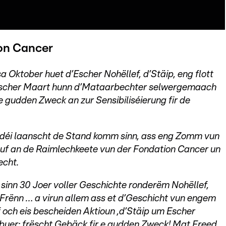
on Cancer
Oktober huet d’Escher Nohëllef, d’Stäip, eng flott
m Escher Maart hunn d’Mataarbechter selwergemaach
e gudden Zweck an zur Sensibiliséierung fir de
t, déi laanscht de Stand komm sinn, ass eng Zomm vun
 an de Raimlechkeete vun der Fondation Cancer un
echt.
t sinn 30 Joer voller Geschichte ronderëm Nohëllef,
a Frënn … a virun allem ass et d’Geschicht vun engem
ch eis bescheiden Aktioun ‚d’Stäip um Escher
uer: frëscht Gebäck fir e gudden Zweck! Mat Freed