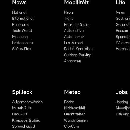
News
Mobilitéit
Life
National
News
News
International
Trafic
Gastron
Panorama
Pëtrolspräisser
Gesondh
Tech-World
Autofestival
Reesen
Meenung
Auto-Tester
Spende
Faktencheck
Lux-Airport
Déiereru
Safety First
Radar-Kontrollen
Horosko
Guidage Parking
Annoncen
Spilleck
Meteo
Jobs
Allgemengwëssen
Radar
Jobdag
Musek Quiz
Nidderschléi
Moovijo
Geo Quiz
Quantitéiten
Lifelong
Kräizwuerträtsel
Wandvitessen
Sproochespill
CityClim