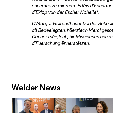
ënnerstëtze mir mam Erléis d’Fondatio
d’Ekipp vun der Escher Nohëllef.
D’Margot Heirendt huet bei der Schec
all Bedeelegten, häerzlech Merci geso
Cancer méiglech, hir Missiounen och an
d’Fuerschung ënnerstëtzen.
Weider News