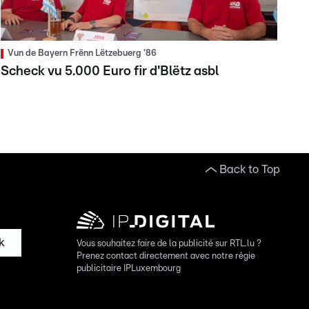
Vun de Bayern Frënn Lëtzebuerg '86
Scheck vu 5.000 Euro fir d'Blëtz asbl
Back to Top
k
Vous souhaitez faire de la publicité sur RTL.lu ?
Prenez contact directement avec notre régie
publicitaire IPLuxembourg