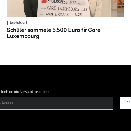
Eschduerf
Schüler sammele 5.500 Euro fir Care
Luxembourg
 Iech an eis Newsletteren an :
O