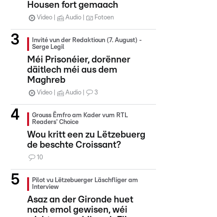
Housen fort gemaach
Video
Audio
Fotoen
Invité vun der Redaktioun (7. August) -
Serge Legil
Méi Prisonéier, dorënner
däitlech méi aus dem
Maghreb
Video
Audio
3
Grouss Ëmfro am Kader vum RTL
Readers' Choice
Wou kritt een zu Lëtzebuerg
de beschte Croissant?
10
Pilot vu Lëtzebuerger Läschfliger am
Interview
Asaz an der Gironde huet
nach emol gewisen, wéi