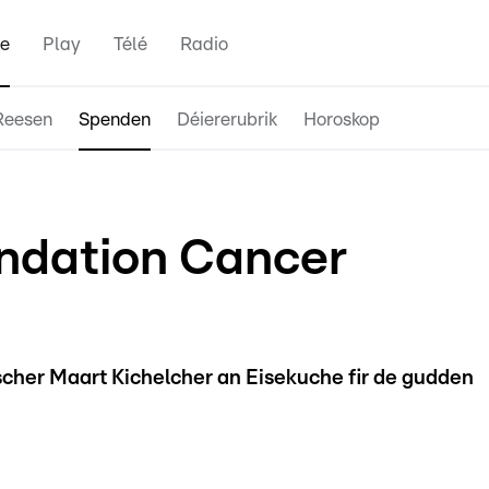
e
Play
Télé
Radio
Reesen
Spenden
Déiererubrik
Horoskop
ondation Cancer
scher Maart Kichelcher an Eisekuche fir de gudden