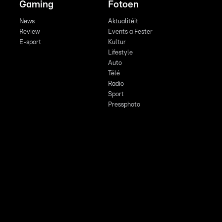
Gaming
Fotoen
News
Aktualitéit
Review
Events a Fester
E-sport
Kultur
Lifestyle
Auto
Télé
Radio
Sport
Pressphoto