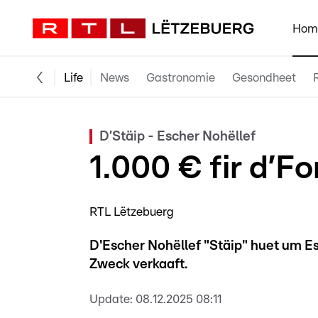
Hom
Life
News
Gastronomie
Gesondheet
D’Stäip - Escher Nohëllef
1.000 € fir d’F
RTL Lëtzebuerg
D'Escher Nohëllef "Stäip" huet um E
Zweck verkaaft.
Update:
08.12.2025 08:11