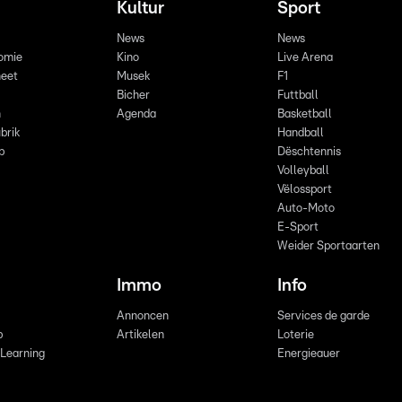
Kultur
Sport
News
News
omie
Kino
Live Arena
eet
Musek
F1
Bicher
Futtball
n
Agenda
Basketball
brik
Handball
p
Dëschtennis
Volleyball
Vëlossport
Auto-Moto
E-Sport
Weider Sportaarten
Immo
Info
Annoncen
Services de garde
b
Artikelen
Loterie
 Learning
Energieauer