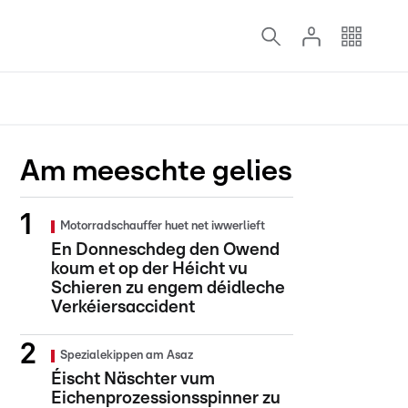
Am meeschte gelies
Motorradschauffer huet net iwwerlieft
En Donneschdeg den Owend
koum et op der Héicht vu
Schieren zu engem déidleche
Verkéiersaccident
Spezialekippen am Asaz
Éischt Näschter vum
Eichenprozessionsspinner zu