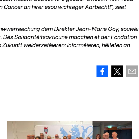
n Cancer an hirer esou wichteger Aarbecht!“, seet
kiwwerreechung dem Direkter Jean-Marie Goy, souwéi
t. Dës Solidaritéitsaktioune maachen et der Fondation
 Zukunft weiderzeféieren: informéieren, hëllefen an