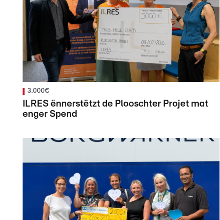
3.000€
ILRES ënnerstëtzt de Plooschter Projet mat
enger Spend