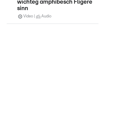
wichteg amphibesch Fligere
sinn
Video
Audio