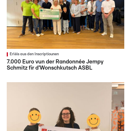
Erléis aus den Inscriptiounen
7.000 Euro vun der Randonnée Jempy
Schmitz fir d'Wonschkutsch ASBL