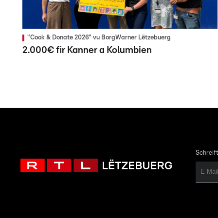
"Cook & Donate 2026" vu BorgWarner Lëtzebuerg
2.000€ fir Kanner a Kolumbien
Schreift