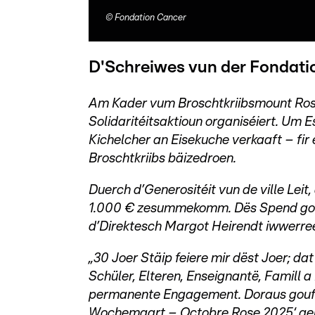
©
Fondation Cancer
D'Schreiwes vun der Fondati
Am Kader vum Broschtkriibsmount Rosa 
Solidaritéitsaktioun organiséiert. U
Kichelcher an Eisekuche verkaaft – fir 
Broschtkriibs bäizedroen.
Duerch d’Generositéit vun de ville Lei
1.000 € zesummekomm. Dës Spend gouf
d’Direktesch Margot Heirendt iwwerre
„30 Joer Stäip feiere mir dëst Joer; da
Schüler, Elteren, Enseignantë, Famill 
permanente Engagement. Doraus gouf o
Wochemaart – Octobre Rose 2025‘ geb