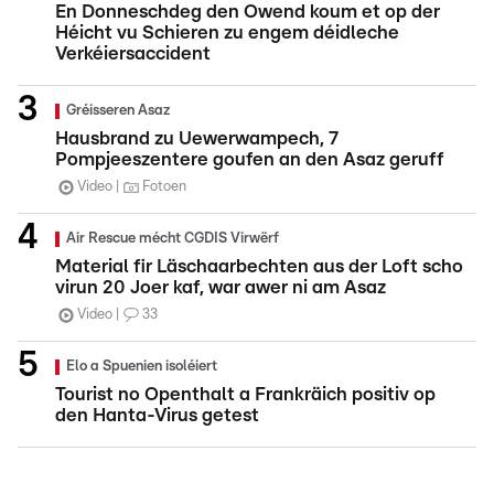
En Donneschdeg den Owend koum et op der
Héicht vu Schieren zu engem déidleche
Verkéiersaccident
Gréisseren Asaz
Hausbrand zu Uewerwampech, 7
Pompjeeszentere goufen an den Asaz geruff
Video
Fotoen
Air Rescue mécht CGDIS Virwërf
Material fir Läschaarbechten aus der Loft scho
virun 20 Joer kaf, war awer ni am Asaz
Video
33
Elo a Spuenien isoléiert
Tourist no Openthalt a Frankräich positiv op
den Hanta-Virus getest