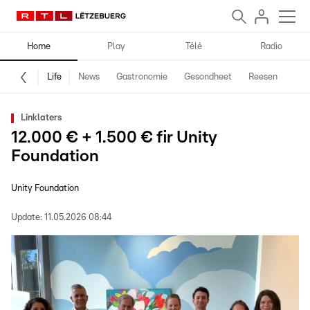
Home
Play
Télé
Radio
Life
News
Gastronomie
Gesondheet
Reesen
Spe
Linklaters
12.000 € + 1.500 € fir Unity
Foundation
Unity Foundation
Update:
11.05.2026 08:44