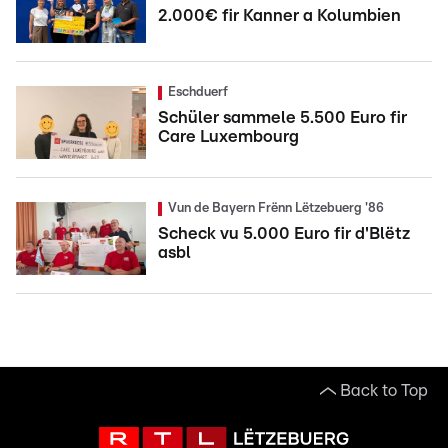
2.000€ fir Kanner a Kolumbien
Eschduerf
Schüler sammele 5.500 Euro fir
Care Luxembourg
Vun de Bayern Frënn Lëtzebuerg '86
Scheck vu 5.000 Euro fir d'Blëtz
asbl
Back to Top