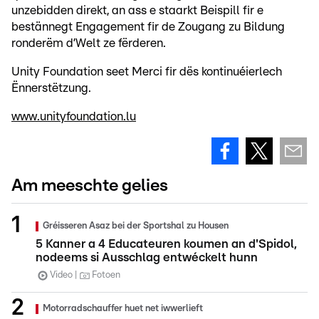
unzebidden direkt, an ass e staarkt Beispill fir e
bestännegt Engagement fir de Zougang zu Bildung
ronderëm d’Welt ze fërderen.
Unity Foundation seet Merci fir dës kontinuéierlech
Ënnerstëtzung.
www.unityfoundation.lu
Am meeschte gelies
Gréisseren Asaz bei der Sportshal zu Housen
5 Kanner a 4 Educateuren koumen an d'Spidol,
nodeems si Ausschlag entwéckelt hunn
Video
Fotoen
Motorradschauffer huet net iwwerlieft