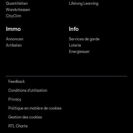
Quantitéiten
Lifelong Learning
Wandvitessen
CityClim
Immo
Info
Annoncen
Services de garde
Artikelen
Loterie
Energieauer
Feedback
Conditions d'utilisation
Privacy
Politique en matière de cookies
Gestion des cookies
RTL Charte