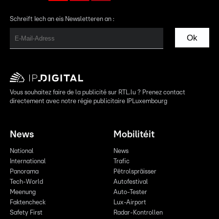
Schreift Iech an eis Newsletteren an :
Ok
Vous souhaitez faire de la publicité sur RTL.lu ? Prenez contact
directement avec notre régie publicitaire IPLuxembourg
News
Mobilitéit
National
News
International
Trafic
Panorama
Pëtrolspräisser
Tech-World
Autofestival
Meenung
Auto-Tester
Faktencheck
Lux-Airport
Safety First
Radar-Kontrollen