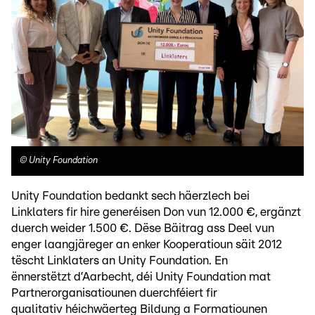
©
Unity Foundation
Unity Foundation bedankt sech häerzlech bei
Linklaters fir hire generéisen Don vun 12.000 €, ergänzt
duerch weider 1.500 €. Dëse Bäitrag ass Deel vun
enger laangjäreger an enker Kooperatioun säit 2012
tëscht Linklaters an Unity Foundation. En
ënnerstëtzt d’Aarbecht, déi Unity Foundation mat
Partnerorganisatiounen duerchféiert fir
qualitativ héichwäerteg Bildung a Formatiounen