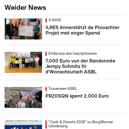
Weider News
3.000€
ILRES ënnerstëtzt de Plooschter
Projet mat enger Spend
Erléis aus den Inscriptiounen
7.000 Euro vun der Randonnée
Jempy Schmitz fir
d'Wonschkutsch ASBL
Trauerwee ASBL
PR20SQN spent 2.000 Euro
"Cook & Donate 2026" vu BorgWarner
Lëtzebuerg