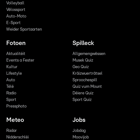
Volleyball
Vëlossport
Auto-Moto
E-Sport
Weider Sportaarten
Fotoen
Spilleck
Aktualitéit
Allgemengwëssen
Events a Fester
Musek Quiz
Kultur
Geo Quiz
Lifestyle
Kräizwuerträtsel
Auto
Sproochespill
Télé
Quiz vum Mount
Radio
Déiere Quiz
Sport
Sport Quiz
Pressphoto
Meteo
Jobs
Radar
Jobdag
Nidderschléi
Moovijob