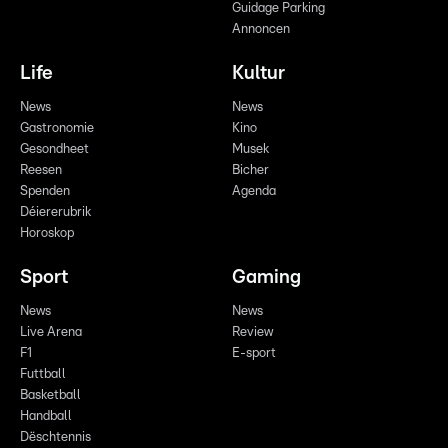
Guidage Parking
Annoncen
Life
Kultur
News
News
Gastronomie
Kino
Gesondheet
Musek
Reesen
Bicher
Spenden
Agenda
Déiererubrik
Horoskop
Sport
Gaming
News
News
Live Arena
Review
F1
E-sport
Futtball
Basketball
Handball
Dëschtennis