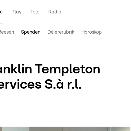
e
Play
Télé
Radio
Reesen
Spenden
Déiererubrik
Horoskop
anklin Templeton
rvices S.à r.l.