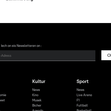
 Iech an eis Newsletteren an :
O
Kultur
Sport
News
News
omie
Kino
Live Arena
eet
Musek
F1
Bicher
Futtball
n
Agenda
Basketball