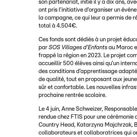
son partenariat, initié il y a dix ans,
ont pris l’initiative d’organiser un évén
la campagne, ce qui leur a permis de r
total à 4.504€.
Ces fonds sont dédiés à un projet éducat
par
SOS Villages d’Enfants
au Maroc e
frappé la région en 2023. Le projet co
accueillir 500 élèves ainsi qu’un interna
des conditions d’apprentissage adaptée
de qualité, tout en proposant aux jeune
sûr et confortable. Les nouvelles infras
prochaine rentrée scolaire.
Le 4 juin, Anne Schweizer, Responsabl
rendue chez FTIS pour une cérémonie de
Country Head, Katarzyna Majchrzak, Bu
collaborateurs et collaboratrices qui o