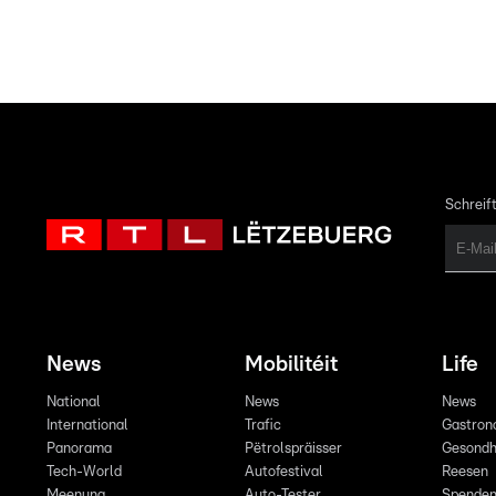
Schreift
News
Mobilitéit
Life
National
News
News
International
Trafic
Gastron
Panorama
Pëtrolspräisser
Gesondh
Tech-World
Autofestival
Reesen
Meenung
Auto-Tester
Spende