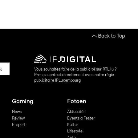
Back to Top
k
Vous souhaitez faire de la publicité sur RTL.lu ?
Prenez contact directement avec notre régie
publicitaire IPLuxembourg
Gaming
Fotoen
News
Aktualitéit
Review
Events a Fester
E-sport
Kultur
Lifestyle
Auto