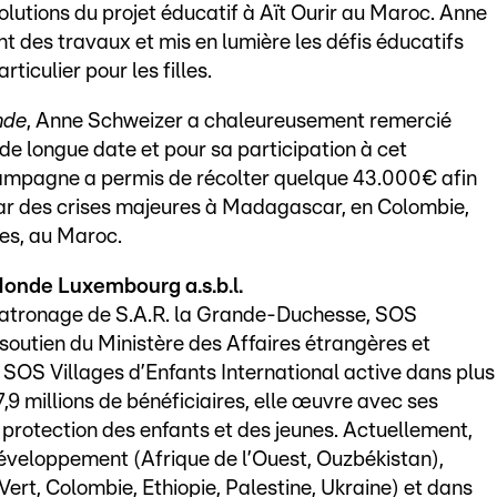
olutions du projet éducatif à Aït Ourir au Maroc. Anne
 des travaux et mis en lumière les défis éducatifs
ticulier pour les filles.
nde
, Anne Schweizer a chaleureusement remercié
e longue date et pour sa participation à cet
campagne a permis de récolter quelque 43.000€ afin
par des crises majeures à Madagascar, en Colombie,
ées, au Maroc.
Monde Luxembourg a.s.b.l.
 Patronage de S.A.R. la Grande-Duchesse, SOS
soutien du Ministère des Affaires étrangères et
SOS Villages d’Enfants International active dans plus
7,9 millions de bénéficiaires, elle œuvre avec ses
a protection des enfants et des jeunes. Actuellement,
développement (Afrique de l’Ouest, Ouzbékistan),
Vert, Colombie, Ethiopie, Palestine, Ukraine) et dans