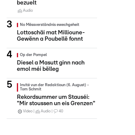
bezuelt
Audio
No Mëssverständnis ewechgeheit
Lottoschäi mat Millioune-
Gewënn a Poubellë fonnt
Op der Pompel
Diesel a Masutt ginn nach
emol méi bëlleg
Invité vun der Redaktioun (6. August) -
Tom Schmit
Rekordsummer um Stauséi:
"Mir stoussen un eis Grenzen"
Video
Audio
40