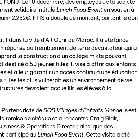
 avec l’ONG. Le 10 décembre, des employés de la société
ement solidaire intitulé
Lunch Food Event
en soutien à
éunir 2.252€. FTIS a doublé ce montant, portant le don
if dans la ville d’Aït Ourir au Maroc. Il a été lancé
n réponse au tremblement de terre dévastateur qui a
mprend la construction d’un collège mixte pouvant
t destiné à 50 jeunes filles. Il vise à offrir aux enfants
s et à leur garantir un accès continu à une éducation
s filles les plus vulnérables un environnement de vie
tructures devraient accueillir les élèves à la
e Partenariats de
SOS Villages d’Enfants Monde
, s’est
 remise de chèque et a rencontré Craig Blair,
siness & Operations Director, ainsi que des
nt participé au
Lunch Food Event
. Cette visite a été