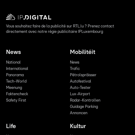
Vous souhaitez faire de la publicité sur RTL.lu ? Prenez contact
directement avec notre régie publicitaire IPLuxembourg
News
Mobilitéit
National
News
International
Trafic
Panorama
Pëtrolspräisser
Tech-World
Autofestival
Meenung
Auto-Tester
Faktencheck
Lux-Airport
Safety First
Radar-Kontrollen
Guidage Parking
Annoncen
Life
Kultur