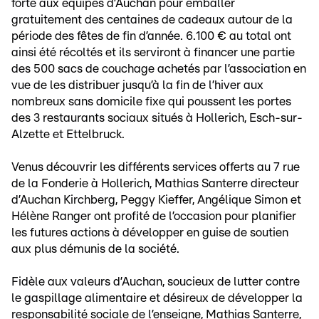
forte aux équipes d’Auchan pour emballer
gratuitement des centaines de cadeaux autour de la
période des fêtes de fin d’année. 6.100 € au total ont
ainsi été récoltés et ils serviront à financer une partie
des 500 sacs de couchage achetés par l’association en
vue de les distribuer jusqu’à la fin de l’hiver aux
nombreux sans domicile fixe qui poussent les portes
des 3 restaurants sociaux situés à Hollerich, Esch-sur-
Alzette et Ettelbruck.
Venus découvrir les différents services offerts au 7 rue
de la Fonderie à Hollerich, Mathias Santerre directeur
d’Auchan Kirchberg, Peggy Kieffer, Angélique Simon et
Hélène Ranger ont profité de l’occasion pour planifier
les futures actions à développer en guise de soutien
aux plus démunis de la société.
Fidèle aux valeurs d’Auchan, soucieux de lutter contre
le gaspillage alimentaire et désireux de développer la
responsabilité sociale de l’enseigne, Mathias Santerre,