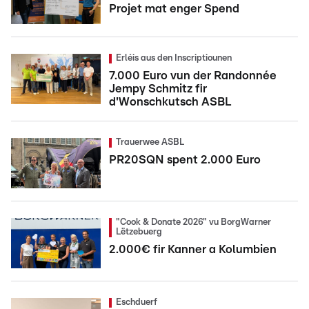
Projet mat enger Spend
Erléis aus den Inscriptiounen
7.000 Euro vun der Randonnée
Jempy Schmitz fir
d'Wonschkutsch ASBL
Trauerwee ASBL
PR20SQN spent 2.000 Euro
"Cook & Donate 2026" vu BorgWarner
Lëtzebuerg
2.000€ fir Kanner a Kolumbien
Eschduerf