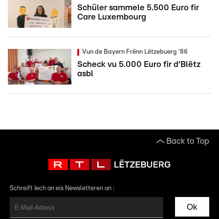
Schüler sammele 5.500 Euro fir
Care Luxembourg
Vun de Bayern Frënn Lëtzebuerg '86
Scheck vu 5.000 Euro fir d'Blëtz
asbl
Back to Top
Schreift Iech an eis Newsletteren an :
Ok