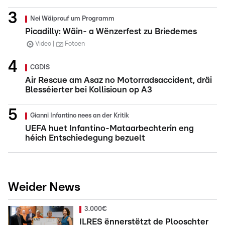
Nei Wäiprouf um Programm
Picadilly: Wäin- a Wënzerfest zu Briedemes
Video
Fotoen
CGDIS
Air Rescue am Asaz no Motorradsaccident, dräi
Blesséierter bei Kollisioun op A3
Gianni Infantino nees an der Kritik
UEFA huet Infantino-Mataarbechterin eng
héich Entschiedegung bezuelt
Weider News
3.000€
ILRES ënnerstëtzt de Plooschter