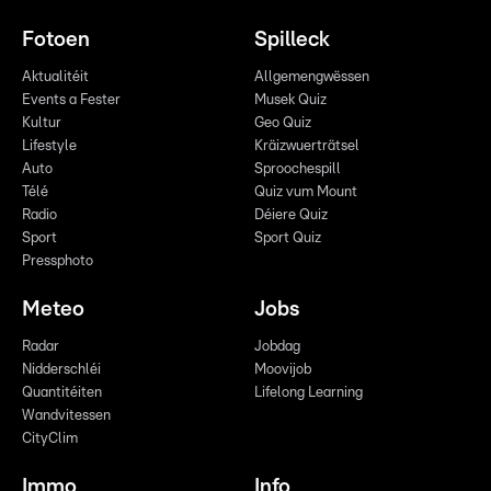
Fotoen
Spilleck
Aktualitéit
Allgemengwëssen
Events a Fester
Musek Quiz
Kultur
Geo Quiz
Lifestyle
Kräizwuerträtsel
Auto
Sproochespill
Télé
Quiz vum Mount
Radio
Déiere Quiz
Sport
Sport Quiz
Pressphoto
Meteo
Jobs
Radar
Jobdag
Nidderschléi
Moovijob
Quantitéiten
Lifelong Learning
Wandvitessen
CityClim
Immo
Info