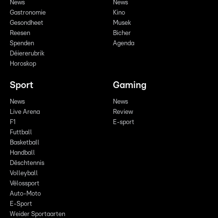
News
News
Gastronomie
Kino
Gesondheet
Musek
Reesen
Bicher
Spenden
Agenda
Déiererubrik
Horoskop
Sport
Gaming
News
News
Live Arena
Review
F1
E-sport
Futtball
Basketball
Handball
Dëschtennis
Volleyball
Vëlossport
Auto-Moto
E-Sport
Weider Sportaarten