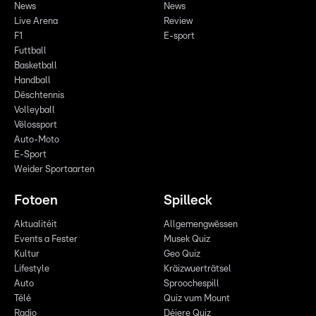
News
News
Live Arena
Review
F1
E-sport
Futtball
Basketball
Handball
Dëschtennis
Volleyball
Vëlossport
Auto-Moto
E-Sport
Weider Sportaarten
Fotoen
Spilleck
Aktualitéit
Allgemengwëssen
Events a Fester
Musek Quiz
Kultur
Geo Quiz
Lifestyle
Kräizwuerträtsel
Auto
Sproochespill
Télé
Quiz vum Mount
Radio
Déiere Quiz