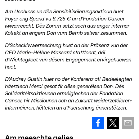
Am Uschloss un dës Sensibiliséierungsaktioun huet
Foyer eng Spend vu 6.725 € un d’Fondation Cancer
iwwerreecht. Dës Zomm setzt sech aus enger interner
Kollekt an engem Don vum Betrib selwer zesummen.
D’Scheckiwwerreechung huet an der Präsenz vun der
CEO Marie-Hélène Massard stattfonnt, déi
d’Wichtegkeet vun dësem Engagement ervirgehuewen
huet.
D’Audrey Gustin huet no der Konferenz all Bedeelegten
häerzlech Merci gesot fir dëse generéisen Don. Dës
Solidaritéitsaktiounen erméiglechen der Fondation
Cancer, hir Missiounen och an Zukunft weiderzeféieren:
informéieren, hëllefen an d’Fuerschung ënnerstëtzen.
Am meeschte gelies