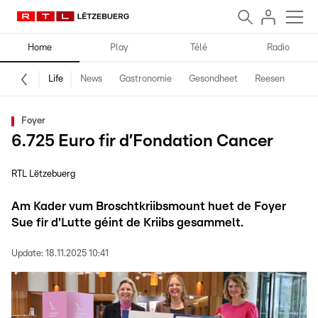
Home
Play
Télé
Radio
Life
News
Gastronomie
Gesondheet
Reesen
Spe
Foyer
6.725 Euro fir d’Fondation Cancer
RTL Lëtzebuerg
Am Kader vum Broschtkriibsmount huet de Foyer
Sue fir d'Lutte géint de Kriibs gesammelt.
Update:
18.11.2025 10:41