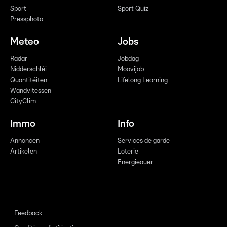
Sport
Sport Quiz
Pressphoto
Meteo
Jobs
Radar
Jobdag
Nidderschléi
Moovijob
Quantitéiten
Lifelong Learning
Wandvitessen
CityClim
Immo
Info
Annoncen
Services de garde
Artikelen
Loterie
Energieauer
Feedback