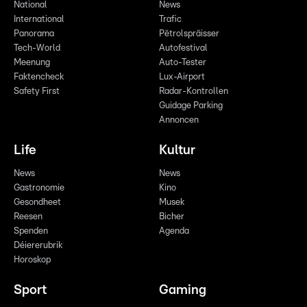
National
News
International
Trafic
Panorama
Pëtrolspräisser
Tech-World
Autofestival
Meenung
Auto-Tester
Faktencheck
Lux-Airport
Safety First
Radar-Kontrollen
Guidage Parking
Annoncen
Life
Kultur
News
News
Gastronomie
Kino
Gesondheet
Musek
Reesen
Bicher
Spenden
Agenda
Déiererubrik
Horoskop
Sport
Gaming