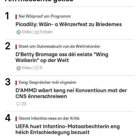
Nei Wäiprouf um Programm
Picadilly: Wäin- a Wënzerfest zu Briedemes
Video
Fotoen
Steet am Guinnessbuch vun de Weltrekorder
D'Betty Bromage ass déi eelste "Wing
Walkerin" op der Welt
Video
0
Keng Gespréicher méi virgesinn
D'AMMD wäert keng nei Konventioun mat der
CNS ënnerschreiwen
23
Gianni Infantino nees an der Kritik
UEFA huet Infantino-Mataarbechterin eng
héich Entschiedegung bezuelt