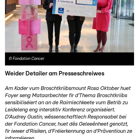
©
Fondation Cancer
Weider Detailer am Presseschreiwes
Am Kader vum Broschtkriibsmount Rosa Oktober huet
Foyer seng Mataarbechter fir d’Thema Broschtkriibs
sensibiliséiert an an de Raimlechkeete vum Betrib zu
Leideleng eng interaktiv Konferenz organiséiert.
D’Audrey Gustin, wëssenschaftlech Responsabel bei
der Fondation Cancer, huet dës Geleeënheet genotzt,
fir iwwer d’Risiken, d’Fréierkennung an d’Präventioun ze
informéieren.