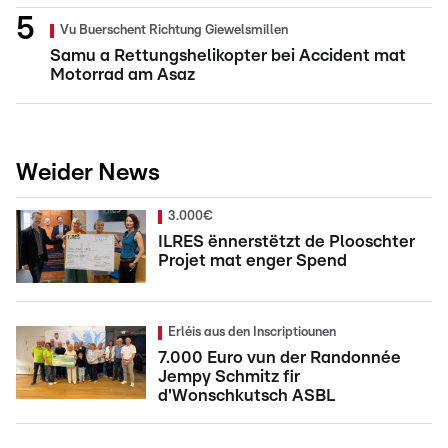
Vu Buerschent Richtung Giewelsmillen
Samu a Rettungshelikopter bei Accident mat
Motorrad am Asaz
Weider News
3.000€
ILRES ënnerstëtzt de Plooschter
Projet mat enger Spend
Erléis aus den Inscriptiounen
7.000 Euro vun der Randonnée
Jempy Schmitz fir
d'Wonschkutsch ASBL