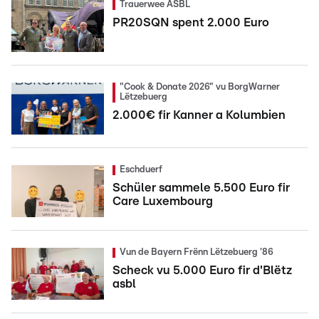
Trauerwee ASBL
PR20SQN spent 2.000 Euro
"Cook & Donate 2026" vu BorgWarner
Lëtzebuerg
2.000€ fir Kanner a Kolumbien
Eschduerf
Schüler sammele 5.500 Euro fir
Care Luxembourg
Vun de Bayern Frënn Lëtzebuerg '86
Scheck vu 5.000 Euro fir d'Blëtz
asbl