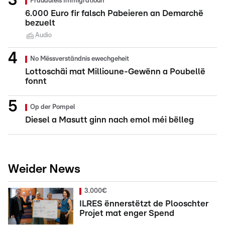
Frauduléis Immigratioun
6.000 Euro fir falsch Pabeieren an Demarchë
bezuelt
Audio
No Mëssverständnis ewechgeheit
Lottoschäi mat Millioune-Gewënn a Poubellë
fonnt
Op der Pompel
Diesel a Masutt ginn nach emol méi bëlleg
Weider News
3.000€
ILRES ënnerstëtzt de Plooschter
Projet mat enger Spend