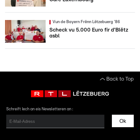
Vun de Bayern Frënn Lëtzebuerg '86
Scheck vu 5.000 Euro fir d'Blëtz
asbl
Back to Top
Schreift Iech an eis Newsletteren an :
Ok