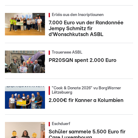
Erléis aus den Inscriptiounen
7.000 Euro vun der Randonnée
Jempy Schmitz fir
d'Wonschkutsch ASBL
Trauerwee ASBL
PR20SQN spent 2.000 Euro
"Cook & Donate 2026" vu BorgWarner
Lëtzebuerg
2.000€ fir Kanner a Kolumbien
Eschduerf
Schüler sammele 5.500 Euro fir
Care Luxembourg