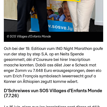
©
SOS Villages d'Enfants Monde
Och bei der 19. Editioun vum ING Night Marathon goufe
vun der step by step S.A. op en Neits Spende
gesammelt, déi d'Coureure bei hirer Inscriptioun
maache konnten. Dobäi ass dëst Joer e Scheck mat
enger Zomm vu 7.648 Euro erausgesprongen, deen elo
vum Erich François symbolesch iwwerreecht gouf a
Kanner an Äthiopien zegutt komme wäert.
D'Schreiwes vun SOS Villages d'Enfants Monde
(7.7.26)