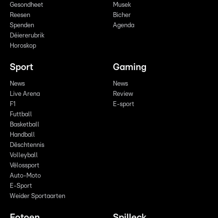
Gesondheet
Musek
Reesen
Bicher
Spenden
Agenda
Déiererubrik
Horoskop
Sport
Gaming
News
News
Live Arena
Review
F1
E-sport
Futtball
Basketball
Handball
Dëschtennis
Volleyball
Vëlossport
Auto-Moto
E-Sport
Weider Sportaarten
Fotoen
Spilleck