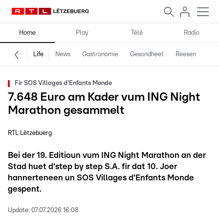
Home
Play
Télé
Radio
Life
News
Gastronomie
Gesondheet
Reesen
Spe
Fir SOS Villages d'Enfants Monde
7.648 Euro am Kader vum ING Night
Marathon gesammelt
RTL Lëtzebuerg
Bei der 19. Editioun vum ING Night Marathon an der
Stad huet d'step by step S.A. fir dat 10. Joer
hannerteneen un SOS Villages d'Enfants Monde
gespent.
Update:
07.07.2026 16:08