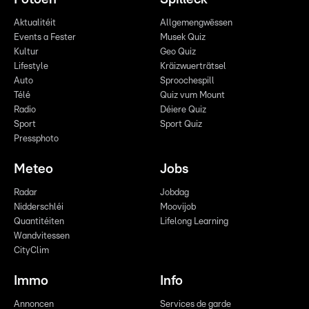
Aktualitéit
Allgemengwëssen
Events a Fester
Musek Quiz
Kultur
Geo Quiz
Lifestyle
Kräizwuerträtsel
Auto
Sproochespill
Télé
Quiz vum Mount
Radio
Déiere Quiz
Sport
Sport Quiz
Pressphoto
Meteo
Jobs
Radar
Jobdag
Nidderschléi
Moovijob
Quantitéiten
Lifelong Learning
Wandvitessen
CityClim
Immo
Info
Annoncen
Services de garde