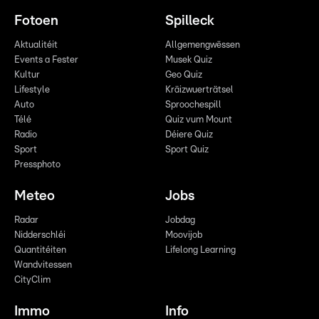
Fotoen
Spilleck
Aktualitéit
Allgemengwëssen
Events a Fester
Musek Quiz
Kultur
Geo Quiz
Lifestyle
Kräizwuerträtsel
Auto
Sproochespill
Télé
Quiz vum Mount
Radio
Déiere Quiz
Sport
Sport Quiz
Pressphoto
Meteo
Jobs
Radar
Jobdag
Nidderschléi
Moovijob
Quantitéiten
Lifelong Learning
Wandvitessen
CityClim
Immo
Info