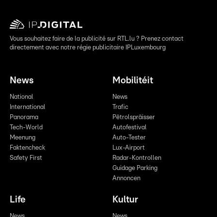
Vous souhaitez faire de la publicité sur RTL.lu ? Prenez contact
directement avec notre régie publicitaire IPLuxembourg
News
Mobilitéit
National
News
International
Trafic
Panorama
Pëtrolspräisser
Tech-World
Autofestival
Meenung
Auto-Tester
Faktencheck
Lux-Airport
Safety First
Radar-Kontrollen
Guidage Parking
Annoncen
Life
Kultur
News
News