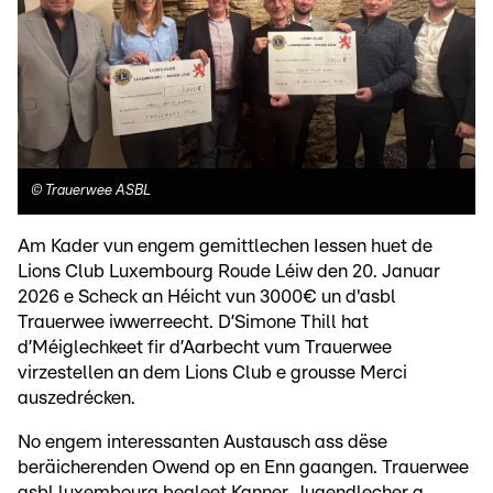
©
Trauerwee ASBL
Am Kader vun engem gemittlechen Iessen huet de
Lions Club Luxembourg Roude Léiw den 20. Januar
2026 e Scheck an Héicht vun 3000€ un d'asbl
Trauerwee iwwerreecht. D’Simone Thill hat
d’Méiglechkeet fir d’Aarbecht vum Trauerwee
virzestellen an dem Lions Club e grousse Merci
auszedrécken.
No engem interessanten Austausch ass dëse
beräicherenden Owend op en Enn gaangen. Trauerwee
asbl luxembourg begleet Kanner, Jugendlecher a