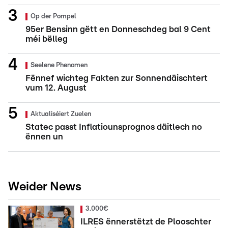
Op der Pompel
95er Bensinn gëtt en Donneschdeg bal 9 Cent
méi bëlleg
Seelene Phenomen
Fënnef wichteg Fakten zur Sonnendäischtert
vum 12. August
Aktualiséiert Zuelen
Statec passt Inflatiounsprognos däitlech no
ënnen un
Weider News
3.000€
ILRES ënnerstëtzt de Plooschter