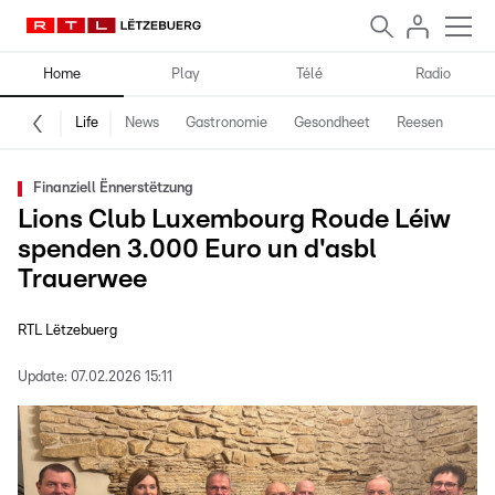
Home
Play
Télé
Radio
Life
News
Gastronomie
Gesondheet
Reesen
Spe
Finanziell Ënnerstëtzung
Lions Club Luxembourg Roude Léiw
spenden 3.000 Euro un d'asbl
Trauerwee
RTL Lëtzebuerg
Update:
07.02.2026 15:11