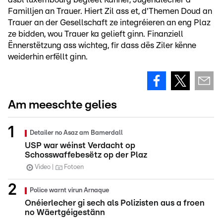
Familljen an Trauer. Hiert Zil ass et, d'Themen Doud an
Trauer an der Gesellschaft ze integréieren an eng Plaz
ze bidden, wou Trauer ka gelieft ginn. Finanziell
Ënnerstëtzung ass wichteg, fir dass dës Ziler kënne
weiderhin erfëllt ginn.
Am meeschte gelies
Detailer no Asaz am Bamerdall
USP war wéinst Verdacht op
Schosswaffebesëtz op der Plaz
Video
Fotoen
Police warnt virun Arnaque
Onéierlecher gi sech als Polizisten aus a froen
no Wäertgéigestänn