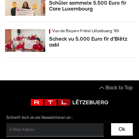
Schüler sammele 5.500 Euro fir
Care Luxembourg
Vun de Bayern Frënn Lëtzebuerg '86
Scheck vu 5.000 Euro fir d'Blëtz
asbl
Back to Top
Schreift Iech an eis Newsletteren an :
Ok