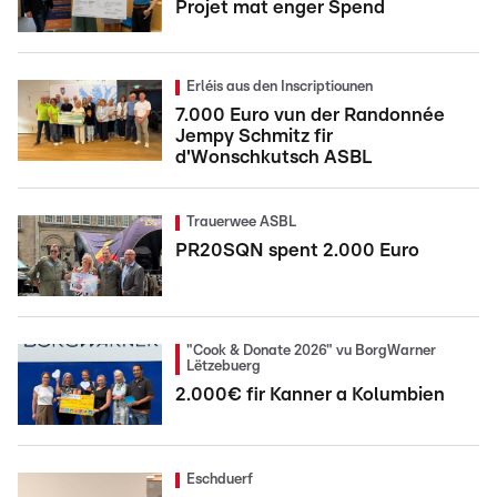
Projet mat enger Spend
Erléis aus den Inscriptiounen
7.000 Euro vun der Randonnée
Jempy Schmitz fir
d'Wonschkutsch ASBL
Trauerwee ASBL
PR20SQN spent 2.000 Euro
"Cook & Donate 2026" vu BorgWarner
Lëtzebuerg
2.000€ fir Kanner a Kolumbien
Eschduerf