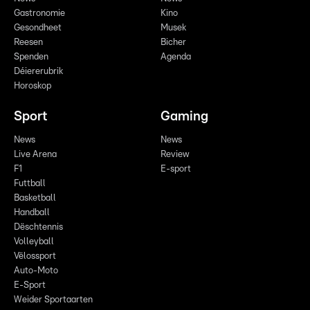
Gastronomie
Kino
Gesondheet
Musek
Reesen
Bicher
Spenden
Agenda
Déiererubrik
Horoskop
Sport
Gaming
News
News
Live Arena
Review
F1
E-sport
Futtball
Basketball
Handball
Dëschtennis
Volleyball
Vëlossport
Auto-Moto
E-Sport
Weider Sportaarten