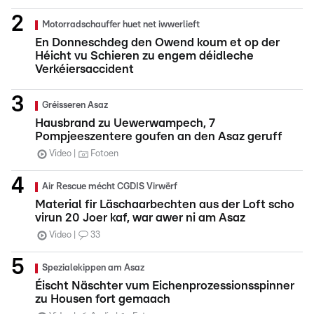
Motorradschauffer huet net iwwerlieft
En Donneschdeg den Owend koum et op der
Héicht vu Schieren zu engem déidleche
Verkéiersaccident
Gréisseren Asaz
Hausbrand zu Uewerwampech, 7
Pompjeeszentere goufen an den Asaz geruff
Video
Fotoen
Air Rescue mécht CGDIS Virwërf
Material fir Läschaarbechten aus der Loft scho
virun 20 Joer kaf, war awer ni am Asaz
Video
33
Spezialekippen am Asaz
Éischt Näschter vum Eichenprozessionsspinner
zu Housen fort gemaach