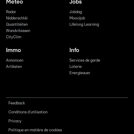
Meteo
Jobs
Radar
Jobdag
Nidderschléi
Moovijob
Quantitéiten
Lifelong Learning
Wandvitessen
CityClim
Immo
Info
Annoncen
Services de garde
Artikelen
Loterie
Energieauer
Feedback
Conditions d'utilisation
Privacy
Politique en matière de cookies