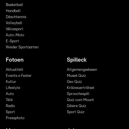
Basketball
Handball
Dëschtennis
Volleyball
Vëlossport
Auto-Moto
E-Sport
Weider Sportaarten
Fotoen
Spilleck
Aktualitéit
Allgemengwëssen
Events a Fester
Musek Quiz
Kultur
Geo Quiz
Lifestyle
Kräizwuerträtsel
Auto
Sproochespill
Télé
Quiz vum Mount
Radio
Déiere Quiz
Sport
Sport Quiz
Pressphoto