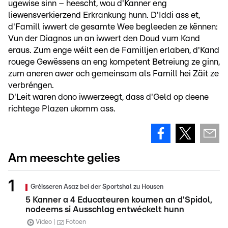
ugewise sinn – heescht, wou d'Kanner eng
liewensverkierzend Erkrankung hunn. D'Iddi ass et,
d'Famill iwwert de gesamte Wee begleeden ze kënnen:
Vun der Diagnos un an iwwert den Doud vum Kand
eraus. Zum enge wéilt een de Familljen erlaben, d'Kand
rouege Gewëssens an eng kompetent Betreiung ze ginn,
zum aneren awer och gemeinsam als Famill hei Zäit ze
verbréngen.
D'Leit waren dono iwwerzeegt, dass d'Geld op deene
richtege Plazen ukomm ass.
Am meeschte gelies
Gréisseren Asaz bei der Sportshal zu Housen
5 Kanner a 4 Educateuren koumen an d'Spidol,
nodeems si Ausschlag entwéckelt hunn
Video
Fotoen