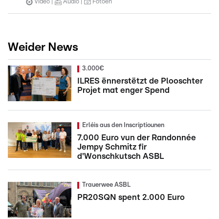
Video
Audio
Fotoen
Weider News
3.000€
ILRES ënnerstëtzt de Plooschter
Projet mat enger Spend
Erléis aus den Inscriptiounen
7.000 Euro vun der Randonnée
Jempy Schmitz fir
d'Wonschkutsch ASBL
Trauerwee ASBL
PR20SQN spent 2.000 Euro