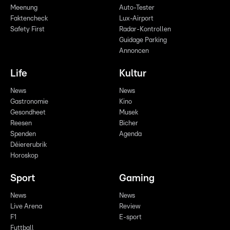
Meenung
Auto-Tester
Faktencheck
Lux-Airport
Safety First
Radar-Kontrollen
Guidage Parking
Annoncen
Life
Kultur
News
News
Gastronomie
Kino
Gesondheet
Musek
Reesen
Bicher
Spenden
Agenda
Déiererubrik
Horoskop
Sport
Gaming
News
News
Live Arena
Review
F1
E-sport
Futtball