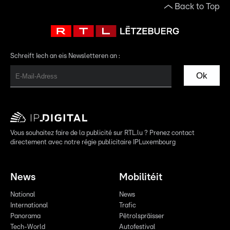
Back to Top
Schreift Iech an eis Newsletteren an :
Ok
Vous souhaitez faire de la publicité sur RTL.lu ? Prenez contact
directement avec notre régie publicitaire IPLuxembourg
News
Mobilitéit
National
News
International
Trafic
Panorama
Pëtrolspräisser
Tech-World
Autofestival