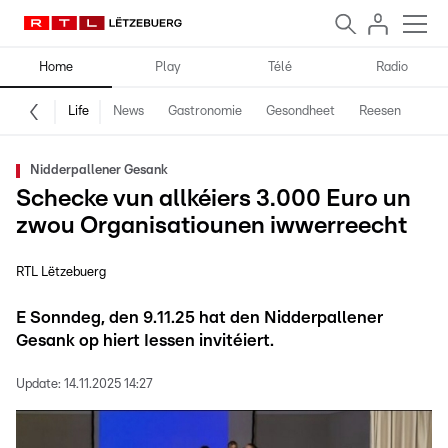
Home
Play
Télé
Radio
Life
News
Gastronomie
Gesondheet
Reesen
Spe
Nidderpallener Gesank
Schecke vun allkéiers 3.000 Euro un
zwou Organisatiounen iwwerreecht
RTL Lëtzebuerg
E Sonndeg, den 9.11.25 hat den Nidderpallener
Gesank op hiert Iessen invitéiert.
Update:
14.11.2025 14:27