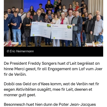
©
Eric Heimermann
De President Freddy Sangers huet d'Leit begréisst an
hinne Merci gesot, fir all Engagement am Laf vum Joer
fir de Veräin.
Dobäi ass Geld an d'Kees komm, wat de Veräin net fir
eegen Aktivitéiten ausgëtt, mee fir Leit, deenen et
manner gutt geet.
Besonnesch huet hien dunn de Pater Jean-Jacques