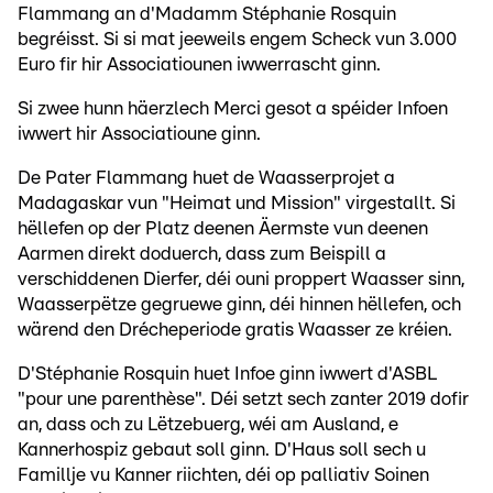
Flammang an d'Madamm Stéphanie Rosquin
begréisst. Si si mat jeeweils engem Scheck vun 3.000
Euro fir hir Associatiounen iwwerrascht ginn.
Si zwee hunn häerzlech Merci gesot a spéider Infoen
iwwert hir Associatioune ginn.
De Pater Flammang huet de Waasserprojet a
Madagaskar vun "Heimat und Mission" virgestallt. Si
hëllefen op der Platz deenen Äermste vun deenen
Aarmen direkt doduerch, dass zum Beispill a
verschiddenen Dierfer, déi ouni proppert Waasser sinn,
Waasserpëtze gegruewe ginn, déi hinnen hëllefen, och
wärend den Drécheperiode gratis Waasser ze kréien.
D'Stéphanie Rosquin huet Infoe ginn iwwert d'ASBL
"pour une parenthèse". Déi setzt sech zanter 2019 dofir
an, dass och zu Lëtzebuerg, wéi am Ausland, e
Kannerhospiz gebaut soll ginn. D'Haus soll sech u
Famillje vu Kanner riichten, déi op palliativ Soinen