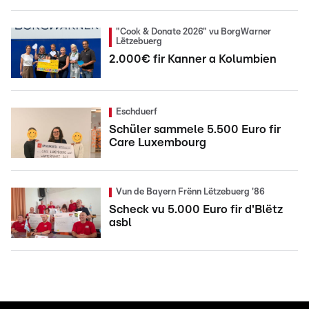
"Cook & Donate 2026" vu BorgWarner
Lëtzebuerg
2.000€ fir Kanner a Kolumbien
Eschduerf
Schüler sammele 5.500 Euro fir
Care Luxembourg
Vun de Bayern Frënn Lëtzebuerg '86
Scheck vu 5.000 Euro fir d'Blëtz
asbl