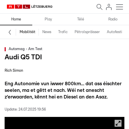
Home
Play
Télé
Radio
Mobilitéit
News
Trafic
Pëtrolspräisser
Autofestival
Automag - Am Test
Audi Q5 TDI
Rich Simon
Eng Autonomie vun iwwer 800km... dat ass éischter
seelen, ma et gëtt et nach. Wéi net anescht
z'erwaarden, kënnt hei en Diesel an den Asaz.
Update:
24.07.2025 19:56