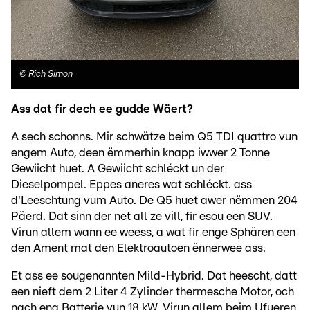
©
Rich Simon
Ass dat fir dech ee gudde Wäert?
A sech schonns. Mir schwätze beim Q5 TDI quattro vun
engem Auto, deen ëmmerhin knapp iwwer 2 Tonne
Gewiicht huet. A Gewiicht schléckt un der
Dieselpompel. Eppes aneres wat schléckt. ass
d'Leeschtung vum Auto. De Q5 huet awer nëmmen 204
Päerd. Dat sinn der net all ze vill, fir esou een SUV.
Virun allem wann ee weess, a wat fir enge Sphären een
den Ament mat den Elektroautoen ënnerwee ass.
Et ass ee sougenannten Mild-Hybrid. Dat heescht, datt
een nieft dem 2 Liter 4 Zylinder thermesche Motor, och
nach eng Batterie vun 18 kW. Virun allem beim Ufueren,