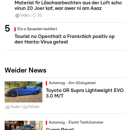
Material fir Läschaarbechten aus der Loft scho
virun 20 Joer kaf, war awer ni am Asaz
Video
33
Elo a Spuenien isoléiert
Tourist no Openthalt a Frankräich positiv op
den Hanta-Virus getest
Weider News
Automag - Am Alldagstest
Toyota GR Supra Lightweight EVO
3.0 M/T
Audio
Fotoen
Automag - Éischt Testkilometer
Cupra Raval