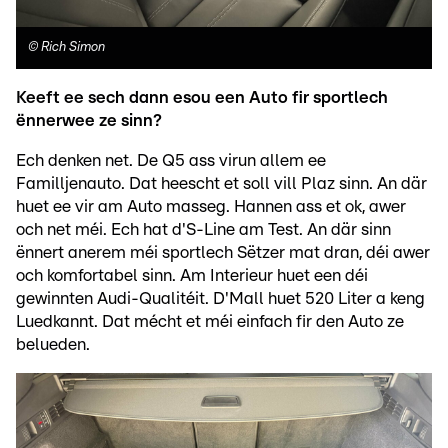
©
Rich Simon
Keeft ee sech dann esou een Auto fir sportlech
ënnerwee ze sinn?
Ech denken net. De Q5 ass virun allem ee
Familljenauto. Dat heescht et soll vill Plaz sinn. An där
huet ee vir am Auto masseg. Hannen ass et ok, awer
och net méi. Ech hat d'S-Line am Test. An där sinn
ënnert anerem méi sportlech Sëtzer mat dran, déi awer
och komfortabel sinn. Am Interieur huet een déi
gewinnten Audi-Qualitéit. D'Mall huet 520 Liter a keng
Luedkannt. Dat mécht et méi einfach fir den Auto ze
belueden.