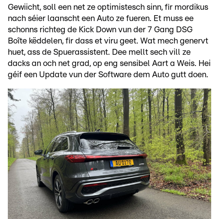
Gewiicht, soll een net ze optimistesch sinn, fir mordikus
nach séier laanscht een Auto ze fueren. Et muss ee
schonns richteg de Kick Down vun der 7 Gang DSG
Boîte këddelen, fir dass et viru geet. Wat mech genervt
huet, ass de Spuerassistent. Dee mellt sech vill ze
dacks an och net grad, op eng sensibel Aart a Weis. Hei
géif een Update vun der Software dem Auto gutt doen.