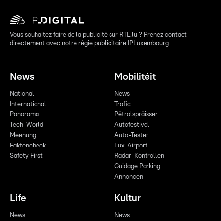
Vous souhaitez faire de la publicité sur RTL.lu ? Prenez contact
directement avec notre régie publicitaire IPLuxembourg
News
Mobilitéit
National
News
International
Trafic
Panorama
Pëtrolspräisser
Tech-World
Autofestival
Meenung
Auto-Tester
Faktencheck
Lux-Airport
Safety First
Radar-Kontrollen
Guidage Parking
Annoncen
Life
Kultur
News
News