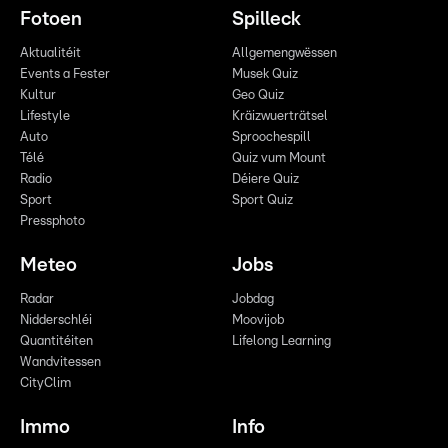
Fotoen
Spilleck
Aktualitéit
Allgemengwëssen
Events a Fester
Musek Quiz
Kultur
Geo Quiz
Lifestyle
Kräizwuerträtsel
Auto
Sproochespill
Télé
Quiz vum Mount
Radio
Déiere Quiz
Sport
Sport Quiz
Pressphoto
Meteo
Jobs
Radar
Jobdag
Nidderschléi
Moovijob
Quantitéiten
Lifelong Learning
Wandvitessen
CityClim
Immo
Info