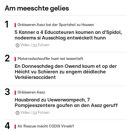
Am meeschte gelies
Gréisseren Asaz bei der Sportshal zu Housen
5 Kanner a 4 Educateuren koumen an d'Spidol,
nodeems si Ausschlag entwéckelt hunn
Video
Fotoen
Motorradschauffer huet net iwwerlieft
En Donneschdeg den Owend koum et op der
Héicht vu Schieren zu engem déidleche
Verkéiersaccident
Gréisseren Asaz
Hausbrand zu Uewerwampech, 7
Pompjeeszentere goufen an den Asaz geruff
Video
Fotoen
Air Rescue mécht CGDIS Virwërf