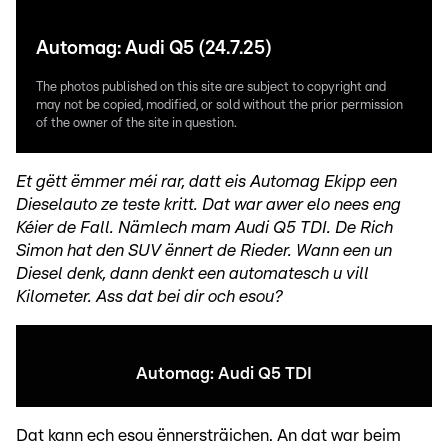
Automag: Audi Q5 (24.7.25)
The photos published on this site are subject to copyright and
may not be copied, modified, or sold without the prior permission
of the owner of the site in question.
Et gëtt ëmmer méi rar, datt eis Automag Ekipp een
Dieselauto ze teste kritt. Dat war awer elo nees eng
Kéier de Fall. Nämlech mam Audi Q5 TDI. De Rich
Simon hat den SUV ënnert de Rieder. Wann een un
Diesel denk, dann denkt een automatesch u vill
Kilometer. Ass dat bei dir och esou?
Automag: Audi Q5 TDI
Dat kann ech esou ënnersträichen. An dat war beim