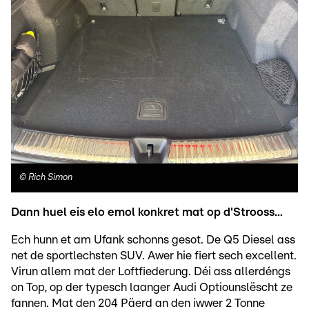
©
Rich Simon
Dann huel eis elo emol konkret mat op d'Strooss...
Ech hunn et am Ufank schonns gesot. De Q5 Diesel ass
net de sportlechsten SUV. Awer hie fiert sech excellent.
Virun allem mat der Loftfiederung. Déi ass allerdéngs
on Top, op der typesch laanger Audi Optiounslëscht ze
fannen. Mat den 204 Päerd an den iwwer 2 Tonne