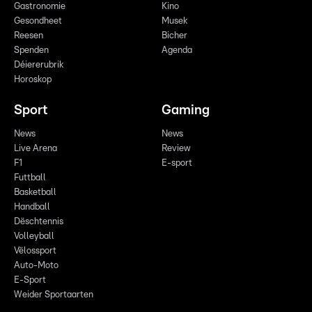
Gastronomie
Kino
Gesondheet
Musek
Reesen
Bicher
Spenden
Agenda
Déiererubrik
Horoskop
Sport
Gaming
News
News
Live Arena
Review
F1
E-sport
Futtball
Basketball
Handball
Dëschtennis
Volleyball
Vëlossport
Auto-Moto
E-Sport
Weider Sportaarten