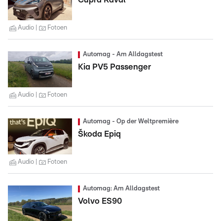
Audio
Fotoen
Automag - Am Alldagstest
Kia PV5 Passenger
Audio
Fotoen
Automag - Op der Weltpremière
Škoda Epiq
Audio
Fotoen
Automag: Am Alldagstest
Volvo ES90