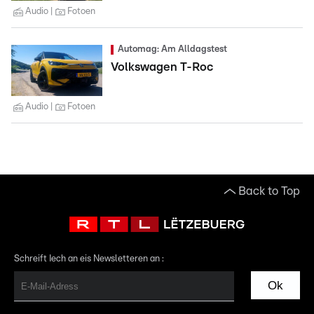
Audio
Fotoen
Automag: Am Alldagstest
Volkswagen T-Roc
Audio
Fotoen
Back to Top
Schreift Iech an eis Newsletteren an :
Ok