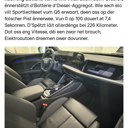
ënnerstëtzt d'Batterie d'Diesel-Aggregat. Wie sech elo
vill Sportlechkeet vum Q5 erwaart, deen ass op der
falscher Pist ënnerwee. Vun 0 op 100 dauert et 7,4
Sekonnen. D'Spëtzt läit allerdéngs bei 226 Kilometer.
Dat ass eng Vitesse, déi een zwar net brauch,
Elektroautoen dreemen awer dovunner.