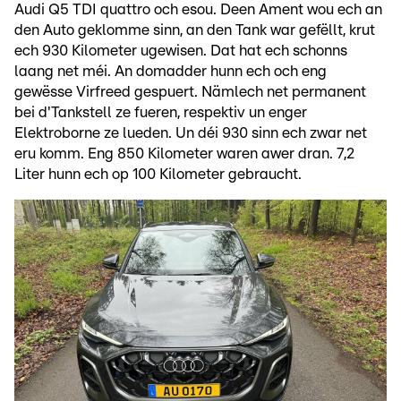
Audi Q5 TDI quattro och esou. Deen Ament wou ech an
den Auto geklomme sinn, an den Tank war gefëllt, krut
ech 930 Kilometer ugewisen. Dat hat ech schonns
laang net méi. An domadder hunn ech och eng
gewësse Virfreed gespuert. Nämlech net permanent
bei d'Tankstell ze fueren, respektiv un enger
Elektroborne ze lueden. Un déi 930 sinn ech zwar net
eru komm. Eng 850 Kilometer waren awer dran. 7,2
Liter hunn ech op 100 Kilometer gebraucht.