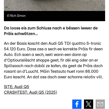
©
Rich Simon
Da looss eis zum Schluss nach e bëssen iwwer de
Präis schwätzen...
An der Basis kascht den Audi Q5 TDI quattro S-tronic
54.120 Euro. Dass ass a sech ee korrekte Präis fir deen
Auto. Ech soen a sech, well wann een dann op
d'Optiounslëscht shoppe geet, fir déi eng oder an er
Spillsaach nach dobäi ze kafen, da geet de Präis dach
rasant an d'Luucht. Mäin Testauto huet ronn 86.000
Euro kascht. An dat ass dach awer schonns relativ vill.
SITE: Audi Q5
CRASHTEST: Audi Q5 (2025)