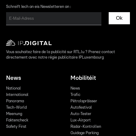
Schreift Iech an eis Newsletteren an :
Ok
Vous souhaitez faire de la publicité sur RTL.lu ? Prenez contact
directement avec notre régie publicitaire IPLuxembourg
News
Mobilitéit
National
News
International
Trafic
Panorama
Pëtrolspräisser
Tech-World
Autofestival
Meenung
Auto-Tester
Faktencheck
Lux-Airport
Safety First
Radar-Kontrollen
Guidage Parking