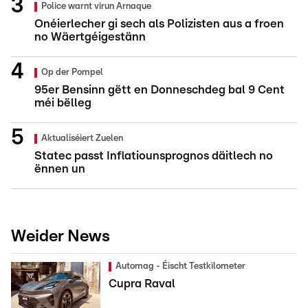
Police warnt virun Arnaque
Onéierlecher gi sech als Polizisten aus a froen
no Wäertgéigestänn
Op der Pompel
95er Bensinn gëtt en Donneschdeg bal 9 Cent
méi bëlleg
Aktualiséiert Zuelen
Statec passt Inflatiounsprognos däitlech no
ënnen un
Weider News
Automag - Éischt Testkilometer
Cupra Raval