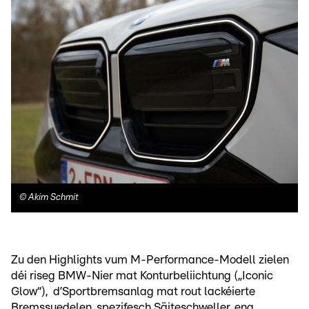
©
Akim Schmit
Zu den Highlights vum M-Performance-Modell zielen
déi riseg BMW-Nier mat Konturbeliichtung („Iconic
Glow“), d’Sportbremsanlag mat rout lackéierte
Bremssuedelen, spezifesch Säiteschweller, eng