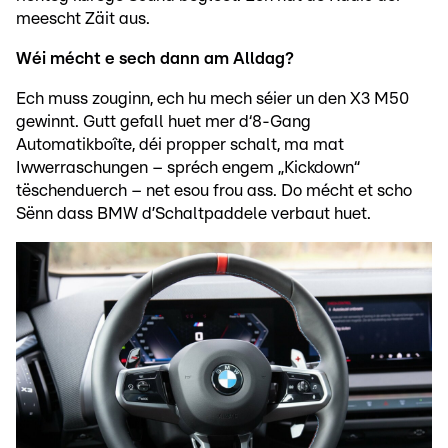
meescht Zäit aus.
Wéi mécht e sech dann am Alldag?
Ech muss zouginn, ech hu mech séier un den X3 M50
gewinnt. Gutt gefall huet mer d‘8-Gang
Automatikboîte, déi propper schalt, ma mat
Iwwerraschungen – spréch engem „Kickdown“
tëschenduerch – net esou frou ass. Do mécht et scho
Sënn dass BMW d’Schaltpaddele verbaut huet.