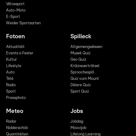
Vëlossport
Auto-Moto
E-Sport
Weider Sportaarten
Fotoen
Spilleck
Aktualitéit
Allgemengwëssen
Events a Fester
Musek Quiz
Kultur
Geo Quiz
Lifestyle
Kräizwuerträtsel
Auto
Sproochespill
Télé
Quiz vum Mount
Radio
Déiere Quiz
Sport
Sport Quiz
Pressphoto
Meteo
Jobs
Radar
Jobdag
Nidderschléi
Moovijob
Quantitéiten
Lifelong Learning