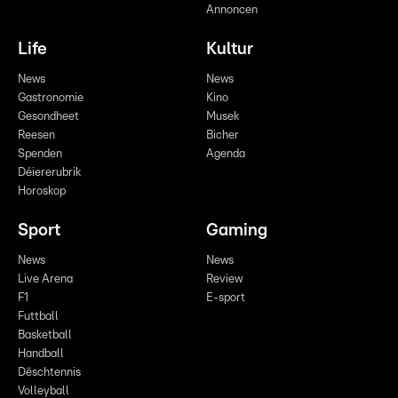
Annoncen
Life
Kultur
News
News
Gastronomie
Kino
Gesondheet
Musek
Reesen
Bicher
Spenden
Agenda
Déiererubrik
Horoskop
Sport
Gaming
News
News
Live Arena
Review
F1
E-sport
Futtball
Basketball
Handball
Dëschtennis
Volleyball