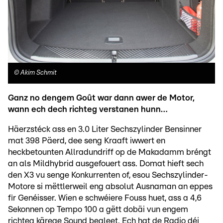
©
Akim Schmit
Ganz no dengem Goût war dann awer de Motor,
wann ech dech richteg verstanen hunn…
Häerzstéck ass en 3.0 Liter Sechszylinder Bensinner
mat 398 Päerd, dee seng Kraaft iwwert en
heckbetounten Allradundriff op de Makadamm bréngt
an als Mildhybrid ausgefouert ass. Domat hieft sech
den X3 vu senge Konkurrenten of, esou Sechszylinder-
Motore si mëttlerweil eng absolut Ausnaman an eppes
fir Genéisser. Wien e schwéiere Fouss huet, ass a 4,6
Sekonnen op Tempo 100 a gëtt dobäi vun engem
richteg kärege Sound begleet. Ech hat de Radio déi