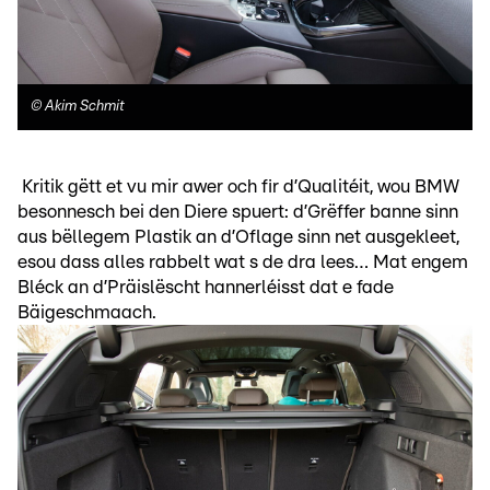
©
Akim Schmit
Kritik gëtt et vu mir awer och fir d’Qualitéit, wou BMW
besonnesch bei den Diere spuert: d’Grëffer banne sinn
aus bëllegem Plastik an d’Oflage sinn net ausgekleet,
esou dass alles rabbelt wat s de dra lees… Mat engem
Bléck an d’Präislëscht hannerléisst dat e fade
Bäigeschmaach.