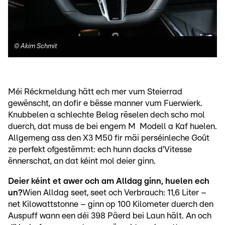
©
Akim Schmit
Méi Réckmeldung hätt ech mer vum Steierrad
gewënscht, an dofir e bësse manner vum Fuerwierk.
Knubbelen a schlechte Belag rëselen dech scho mol
duerch, dat muss de bei engem M Modell a Kaf huelen.
Allgemeng ass den X3 M50 fir mäi perséinleche Goût
ze perfekt ofgestëmmt: ech hunn dacks d’Vitesse
ënnerschat, an dat kéint mol deier ginn.
Deier kéint et awer och am Alldag ginn, huelen ech
un?
Wien Alldag seet, seet och Verbrauch: 11,6 Liter –
net Kilowattstonne – ginn op 100 Kilometer duerch den
Auspuff wann een déi 398 Päerd bei Laun hält. An och