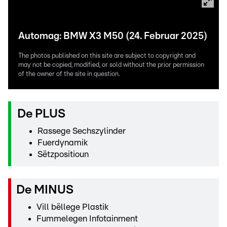
Automag: BMW X3 M50 (24. Februar 2025)
The photos published on this site are subject to copyright and
may not be copied, modified, or sold without the prior permission
of the owner of the site in question.
De PLUS
Rassege Sechszylinder
Fuerdynamik
Sëtzpositioun
De MINUS
Vill bëllege Plastik
Fummelegen Infotainment