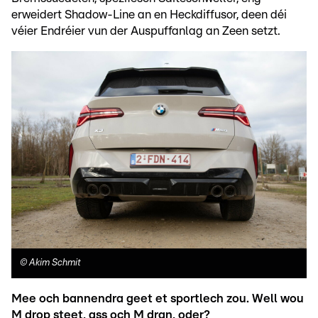
erweidert Shadow-Line an en Heckdiffusor, deen déi
véier Endréier vun der Auspuffanlag an Zeen setzt.
©
Akim Schmit
Mee och bannendra geet et sportlech zou. Well wou
M drop steet, ass och M dran, oder?