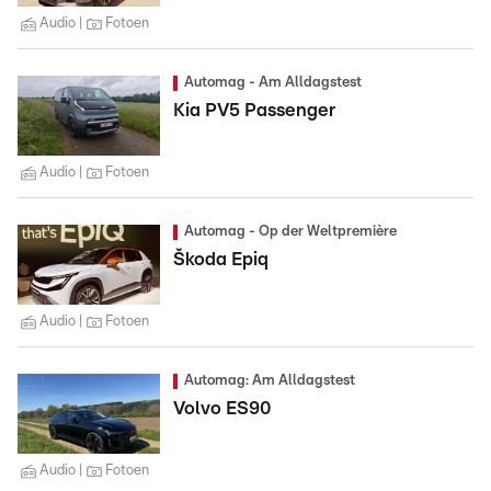
Audio
Fotoen
Automag - Am Alldagstest
Kia PV5 Passenger
Audio
Fotoen
Automag - Op der Weltpremière
Škoda Epiq
Audio
Fotoen
Automag: Am Alldagstest
Volvo ES90
Audio
Fotoen