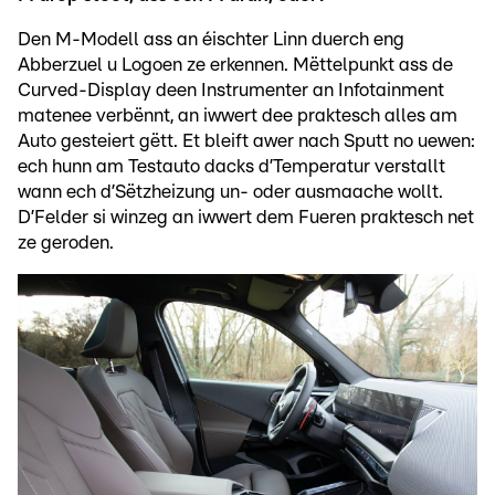
Den M-Modell ass an éischter Linn duerch eng
Abberzuel u Logoen ze erkennen. Mëttelpunkt ass de
Curved-Display deen Instrumenter an Infotainment
matenee verbënnt, an iwwert dee praktesch alles am
Auto gesteiert gëtt. Et bleift awer nach Sputt no uewen:
ech hunn am Testauto dacks d’Temperatur verstallt
wann ech d’Sëtzheizung un- oder ausmaache wollt.
D’Felder si winzeg an iwwert dem Fueren praktesch net
ze geroden.