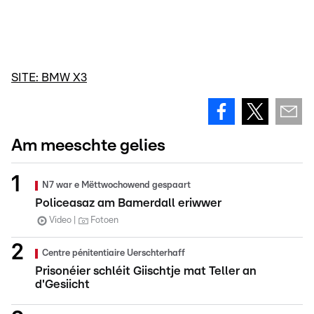
SITE: BMW X3
Am meeschte gelies
N7 war e Mëttwochowend gespaart
Policeasaz am Bamerdall eriwwer
Video
Fotoen
Centre pénitentiaire Uerschterhaff
Prisonéier schléit Giischtje mat Teller an
d'Gesiicht