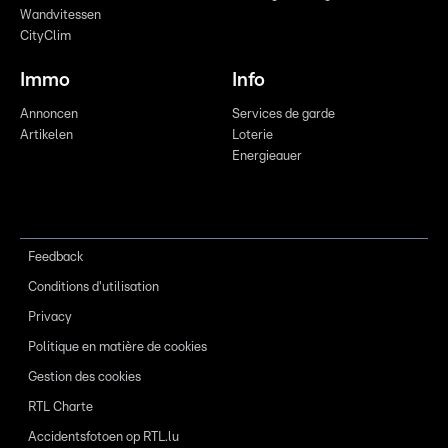
Wandvitessen
CityClim
Immo
Info
Annoncen
Services de garde
Artikelen
Loterie
Energieauer
Feedback
Conditions d'utilisation
Privacy
Politique en matière de cookies
Gestion des cookies
RTL Charte
Accidentsfotoen op RTL.lu