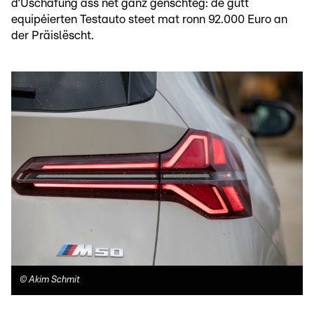
d’Uschafung ass net ganz gënschteg: de gutt
equipéierten Testauto steet mat ronn 92.000 Euro an
der Präislëscht.
©
Akim Schmit