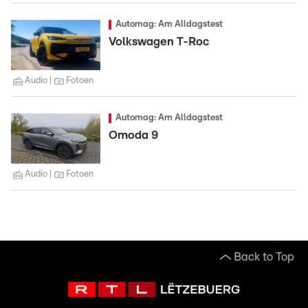
Automag: Am Alldagstest
Volkswagen T-Roc
Audio
Fotoen
Automag: Am Alldagstest
Omoda 9
Audio
Fotoen
Back to Top