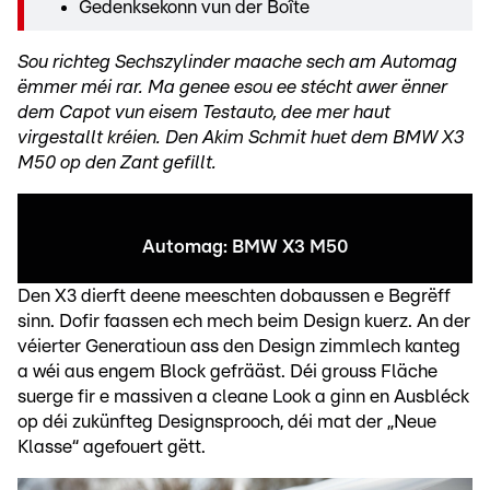
Gedenksekonn vun der Boîte
Sou richteg Sechszylinder maache sech am Automag
ëmmer méi rar. Ma genee esou ee stécht awer ënner
dem Capot vun eisem Testauto, dee mer haut
virgestallt kréien. Den Akim Schmit huet dem BMW X3
M50 op den Zant gefillt.
Automag: BMW X3 M50
Den X3 dierft deene meeschten dobaussen e Begrëff
sinn. Dofir faassen ech mech beim Design kuerz. An der
véierter Generatioun ass den Design zimmlech kanteg
a wéi aus engem Block gefrääst. Déi grouss Fläche
suerge fir e massiven a cleane Look a ginn en Ausbléck
op déi zukünfteg Designsprooch, déi mat der „Neue
Klasse“ agefouert gëtt.