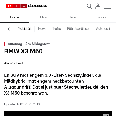
Home
Play
Télé
Radio
Mobilitéit
News
Trafic
Pëtrolspräisser
Autofestival
Automag - Am Alldagstest
BMW X3 M50
Akim Schmit
En SUV mat engem 3.0-Liter-Sechszylinder, als
Mildhybrid, mat engem heckbetounten
Allradundriff. Dat si just puer Stéchwierder, déi den
X3 M50 beschreiwen.
Update:
17.03.2025 11:18