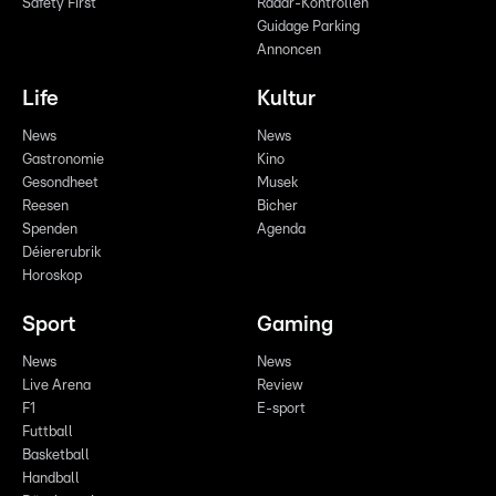
Safety First
Radar-Kontrollen
Guidage Parking
Annoncen
Life
Kultur
News
News
Gastronomie
Kino
Gesondheet
Musek
Reesen
Bicher
Spenden
Agenda
Déiererubrik
Horoskop
Sport
Gaming
News
News
Live Arena
Review
F1
E-sport
Futtball
Basketball
Handball