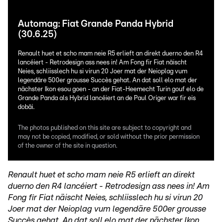
Automag: Fiat Grande Panda Hybrid
(30.6.25)
Renault huet et scho mam neie R5 erlieft an direkt duerno den R4
lancéiert - Retrodesign ass nees in! Am Fong fir Fiat näischt
Neies, schliisslech hu si virun 20 Joer mat der Neioplag vum
legendäre 500er grousse Succès gehat. An dat soll elo mat der
nächster Ikon esou goen - an der Fiat-Heemecht Turin gouf elo de
Grande Panda als Hybrid lancéiert an de Paul Origer war fir eis
dobäi.
The photos published on this site are subject to copyright and
may not be copied, modified, or sold without the prior permission
of the owner of the site in question.
Renault huet et scho mam neie R5 erlieft an direkt
duerno den R4 lancéiert - Retrodesign ass nees in! Am
Fong fir Fiat näischt Neies, schliisslech hu si virun 20
Joer mat der Neioplag vum legendäre 500er grousse
Succès gehat. An dat soll elo mat der nächster Ikon