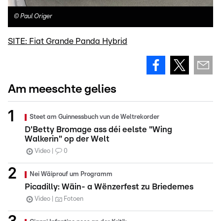
©
Paul Origer
SITE: Fiat Grande Panda Hybrid
Am meeschte gelies
Steet am Guinnessbuch vun de Weltrekorder
D'Betty Bromage ass déi eelste "Wing
Walkerin" op der Welt
Video
0
Nei Wäiprouf um Programm
Picadilly: Wäin- a Wënzerfest zu Briedemes
Video
Fotoen