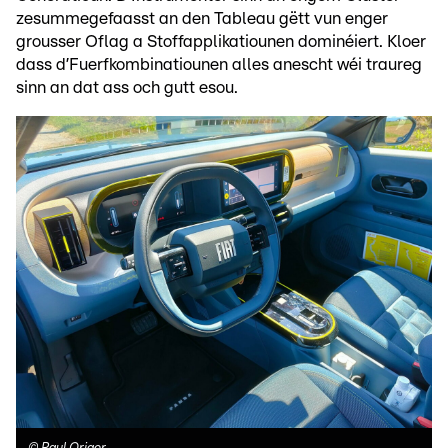
zesummegefaasst an den Tableau gëtt vun enger
grousser Oflag a Stoffapplikatiounen dominéiert. Kloer
dass d’Fuerfkombinatiounen alles anescht wéi traureg
sinn an dat ass och gutt esou.