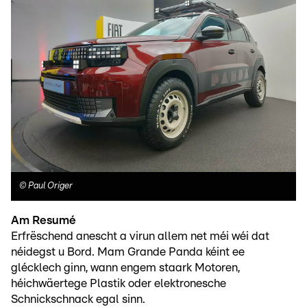
©
Paul Origer
Am Resumé
Erfrëschend anescht a virun allem net méi wéi dat
néidegst u Bord. Mam Grande Panda kéint ee
glécklech ginn, wann engem staark Motoren,
héichwäertege Plastik oder elektronesche
Schnickschnack egal sinn.