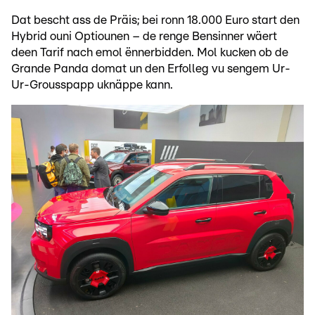
Dat bescht ass de Präis; bei ronn 18.000 Euro start den
Hybrid ouni Optiounen – de renge Bensinner wäert
deen Tarif nach emol ënnerbidden. Mol kucken ob de
Grande Panda domat un den Erfolleg vu sengem Ur-
Ur-Grousspapp uknäppe kann.