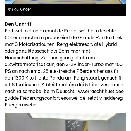
©
Paul Origer
Den Undriff
Fiat wëll net nach emol de Feeler wéi beim leschte
500er maachen a proposéiert de Grande Panda direkt
mat 3 Motorisatiounen. Reng elektresch, als Hybrid
oder ganz klassesch als Bensinner mat
Handschaltung. Zu Turin goung et elo em
d’Zwittermotorisatioun; den 3-Zylinder-Turbo mat 100
PS an nach emol 28 elektresche Päerdercher ass fir
den 1300 Kilo liichte Panda am Fong staark genuch fir
all Situatiounen. A bleift mat ëm déi 5 Liter Verbrauch
nach raisonnabel beim Duuscht. Iwwerrascht huet dee
gudde Fiederungsconfort esouwéi déi relativ niddereg
Fuergeräischer.