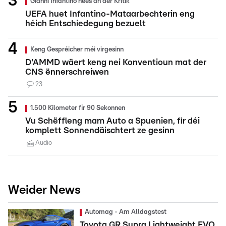
Gianni Infantino nees an der Kritik
UEFA huet Infantino-Mataarbechterin eng
héich Entschiedegung bezuelt
Keng Gespréicher méi virgesinn
D'AMMD wäert keng nei Konventioun mat der
CNS ënnerschreiwen
23
1.500 Kilometer fir 90 Sekonnen
Vu Schëffleng mam Auto a Spuenien, fir déi
komplett Sonnendäischtert ze gesinn
Audio
Weider News
Automag - Am Alldagstest
Toyota GR Supra Lightweight EVO