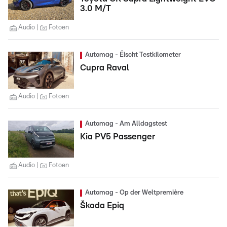
3.0 M/T
Audio
Fotoen
Automag - Éischt Testkilometer
Cupra Raval
Audio
Fotoen
Automag - Am Alldagstest
Kia PV5 Passenger
Audio
Fotoen
Automag - Op der Weltpremière
Škoda Epiq