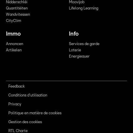
Nidderschléi
Moovijob
Quantitéiten
Lifelong Learning
Wandvitessen
CityClim
Immo
Info
Annoncen
Services de garde
Artikelen
Loterie
Energieauer
Feedback
Conditions d'utilisation
Privacy
Politique en matière de cookies
Gestion des cookies
RTL Charte