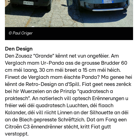
©
Paul Origer
Den Design
Den Zousaz “Grande” kënnt net vun ongeféier. Am
Verglach mam Ur-Panda ass de grousse Brudder 60
cm méi laang, 30 cm méi breet a 15 cm méi héich.
Firwat de Verglach mam éischte Panda? Ma genee hei
kënnt de Retro-Design an d’Spill. Fiat geet nees zeréck
bei hir Wuerzelen an de Prinzip “quadratesch a
praktesch”. An natierlech vill optesch Erënnerungen u
fréier wéi déi quadratesch Luuchten, déi flaach
Kalander, déi vill riicht Linnen an der Silhouette an déi
an de Blech gepresste Schrëftzich. Dat am Fong een
Citroën C3 ënnendrënner stécht, kritt Fiat gutt
verstoppt.