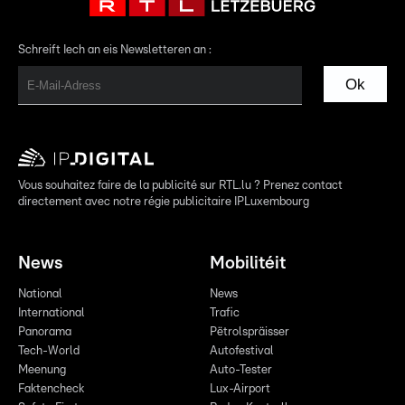
Schreift Iech an eis Newsletteren an :
Ok
Vous souhaitez faire de la publicité sur RTL.lu ? Prenez contact
directement avec notre régie publicitaire IPLuxembourg
News
Mobilitéit
National
News
International
Trafic
Panorama
Pëtrolspräisser
Tech-World
Autofestival
Meenung
Auto-Tester
Faktencheck
Lux-Airport