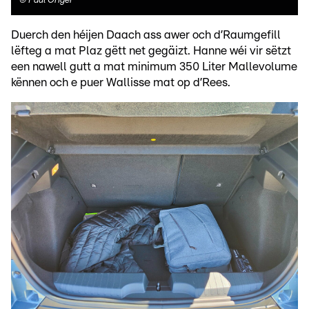
©
Paul Origer
Duerch den héijen Daach ass awer och d’Raumgefill
lëfteg a mat Plaz gëtt net gegäizt. Hanne wéi vir sëtzt
een nawell gutt a mat minimum 350 Liter Mallevolume
kënnen och e puer Wallisse mat op d’Rees.