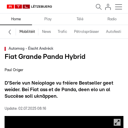
Home
Play
Télé
Radio
Mobilitéit
News
Trafic
Pëtrolspräisser
Autofestival
Automag - Éischt Andréck
Fiat Grande Panda Hybrid
Paul Origer
D'Serie vun Neioplage vu fréiere Bestseller geet
weider. Bei Fiat ass et de Panda, deen elo un al
Succèse soll uknäppen.
Update:
02.07.2025 08:16