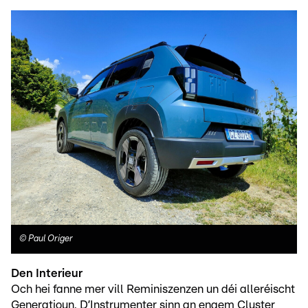
©
Paul Origer
Den Interieur
Och hei fanne mer vill Reminiszenzen un déi alleréischt
Generatioun. D’Instrumenter sinn an engem Cluster