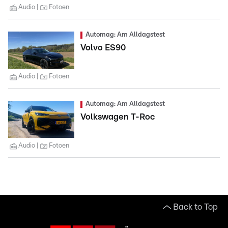
Audio
Fotoen
Automag: Am Alldagstest
Volvo ES90
Audio
Fotoen
Automag: Am Alldagstest
Volkswagen T-Roc
Audio
Fotoen
Back to Top