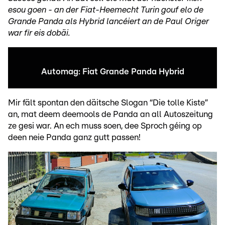
esou goen - an der Fiat-Heemecht Turin gouf elo de
Grande Panda als Hybrid lancéiert an de Paul Origer
war fir eis dobäi.
Automag: Fiat Grande Panda Hybrid
Mir fält spontan den däitsche Slogan “Die tolle Kiste”
an, mat deem deemools de Panda an all Autoszeitung
ze gesi war. An ech muss soen, dee Sproch géing op
deen neie Panda ganz gutt passen!