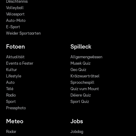
Dëschtennis
Volleyball
Vëlossport
Auto-Moto
E-Sport
Weider Sportaarten
Fotoen
Spilleck
Aktualitéit
Allgemengwëssen
Events a Fester
Musek Quiz
Kultur
Geo Quiz
Lifestyle
Kräizwuerträtsel
Auto
Sproochespill
Télé
Quiz vum Mount
Radio
Déiere Quiz
Sport
Sport Quiz
Pressphoto
Meteo
Jobs
Radar
Jobdag