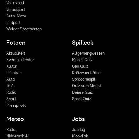
Volleyball
Vëlossport
Auto-Moto
E-Sport
Weider Sportaarten
Fotoen
Spilleck
Aktualitéit
Allgemengwëssen
Events a Fester
Musek Quiz
Kultur
Geo Quiz
Lifestyle
Kräizwuerträtsel
Auto
Sproochespill
Télé
Quiz vum Mount
Radio
Déiere Quiz
Sport
Sport Quiz
Pressphoto
Meteo
Jobs
Radar
Jobdag
Nidderschléi
Moovijob