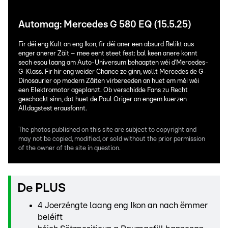
Automag: Mercedes G 580 EQ (15.5.25)
Fir déi eng Kult an eng Ikon, fir déi aner een absurd Relikt aus
enger anerer Zäit – mee eent steet fest: bal keen anere konnt
sech esou laang am Auto-Universum behaapten wéi d’Mercedes-
G-Klass. Fir hir eng weider Chance ze ginn, wollt Mercedes de G-
Dinosaurier op modern Zäiten virbereeden an huet em méi wéi
een Elektromotor ageplanzt. Ob verschidde Fans zu Recht
geschockt sinn, dat huet de Paul Origer an engem kuerzen
Alldagstest erausfonnt.
The photos published on this site are subject to copyright and
may not be copied, modified, or sold without the prior permission
of the owner of the site in question.
De PLUS
4 Joerzéngte laang eng Ikon an nach ëmmer
beléift