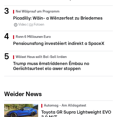
Nei Wäiprouf um Programm
Picadilly: Wäin- a Wënzerfest zu Briedemes
Video
Fotoen
Ronn 6 Milliounen Euro
Pensiounsfong investéiert indirekt a SpaceX
Wäisst Haus sollt Bal-Sall kréien
Trump muss ëmstriddenen Ëmbau no
Geriichtsurteel elo awer stoppen
Weider News
Automag - Am Alldagstest
Toyota GR Supra Lightweight EVO