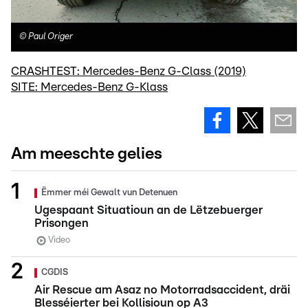
©
Paul Origer
CRASHTEST: Mercedes-Benz G-Class (2019)
SITE: Mercedes-Benz G-Klass
Am meeschte gelies
Ëmmer méi Gewalt vun Detenuen
Ugespaant Situatioun an de Lëtzebuerger
Prisongen
Video
CGDIS
Air Rescue am Asaz no Motorradsaccident, dräi
Blesséierter bei Kollisioun op A3