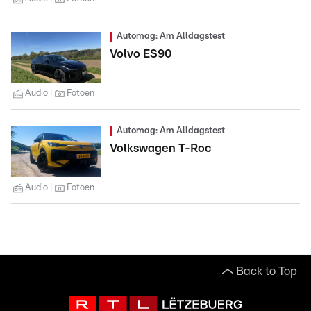
Automag: Am Alldagstest
Volvo ES90
Audio
Fotoen
Automag: Am Alldagstest
Volkswagen T-Roc
Audio
Fotoen
Back to Top