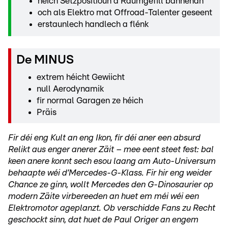
héich Sëtzpositioun a Raumgefill bannenan
och als Elektro mat Offroad-Talenter geseent
erstaunlech handlech a flénk
De MINUS
extrem héicht Gewiicht
null Aerodynamik
fir normal Garagen ze héich
Präis
Fir déi eng Kult an eng Ikon, fir déi aner een absurd
Relikt aus enger anerer Zäit – mee eent steet fest: bal
keen anere konnt sech esou laang am Auto-Universum
behaapte wéi d’Mercedes-G-Klass. Fir hir eng weider
Chance ze ginn, wollt Mercedes den G-Dinosaurier op
modern Zäite virbereeden an huet em méi wéi een
Elektromotor ageplanzt. Ob verschidde Fans zu Recht
geschockt sinn, dat huet de Paul Origer an engem