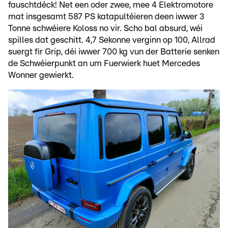
fauschtdéck! Net een oder zwee, mee 4 Elektromotore
mat insgesamt 587 PS katapultéieren deen iwwer 3
Tonne schwéiere Koloss no vir. Scho bal absurd, wéi
spilles dat geschitt. 4,7 Sekonne verginn op 100, Allrad
suergt fir Grip, déi iwwer 700 kg vun der Batterie senken
de Schwéierpunkt an um Fuerwierk huet Mercedes
Wonner gewierkt.