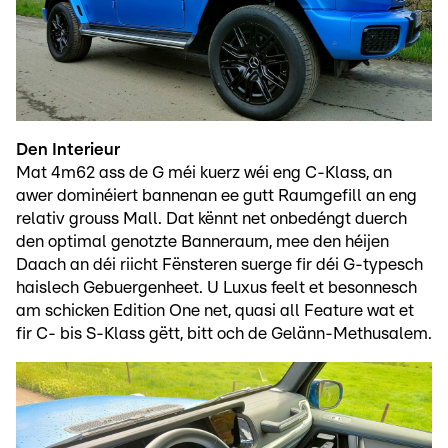
Den Interieur
Mat 4m62 ass de G méi kuerz wéi eng C-Klass, an
awer dominéiert bannenan ee gutt Raumgefill an eng
relativ grouss Mall. Dat kënnt net onbedéngt duerch
den optimal genotzte Banneraum, mee den héijen
Daach an déi riicht Fënsteren suerge fir déi G-typesch
haislech Gebuergenheet. U Luxus feelt et besonnesch
am schicken Edition One net, quasi all Feature wat et
fir C- bis S-Klass gëtt, bitt och de Gelänn-Methusalem.