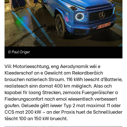
©
Paul Origer
Vill Motorleeschtung, eng Aerodynamik wéi e
Kleederschaf an e Gewiicht am Rekordberäich
brauchen natierlech Stroum. 116 kWh leescht d’Batterie,
realistesch sinn domat 400 km méiglech. Also och
kapabel fir laang Strecken, zemools Fuergeräischer a
Fiederungsconfort nach emol wiesentlech verbessert
goufen. Geluede gëtt iwwer Typ 2 mat maximal 11 oder
CCS mat 200 kW – an der Praxis huet de Schnelllueder
tëscht 100 an 150 kW bruecht.