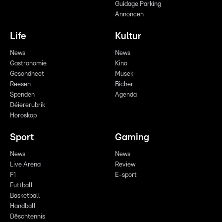
Guidage Parking
Annoncen
Life
Kultur
News
News
Gastronomie
Kino
Gesondheet
Musek
Reesen
Bicher
Spenden
Agenda
Déiererubrik
Horoskop
Sport
Gaming
News
News
Live Arena
Review
F1
E-sport
Futtball
Basketball
Handball
Dëschtennis