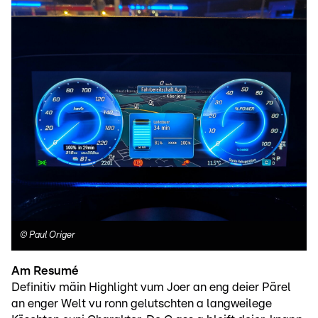
©
Paul Origer
Am Resumé
Definitiv mäin Highlight vum Joer an eng deier Pärel
an enger Welt vu ronn gelutschten a langweilege