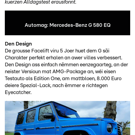
kuerzen Alldagstest erausfonnt.
Automag: Mercedes-Benz G 580 EQ
Den Design
De grousse Facelift viru 5 Joer huet dem G säi
Charakter perfekt erhalen an awer villes verbessert.
Den Design ass einfach nëmmen eenzegaarteg, an der
neister Versioun mat AMG-Package an, wéi eisen
Testauto als Edition One, am mattbloen, 8.000 Euro
deiere Spezial-Lack, nach ëmmer e richtegen
Eyecatcher.