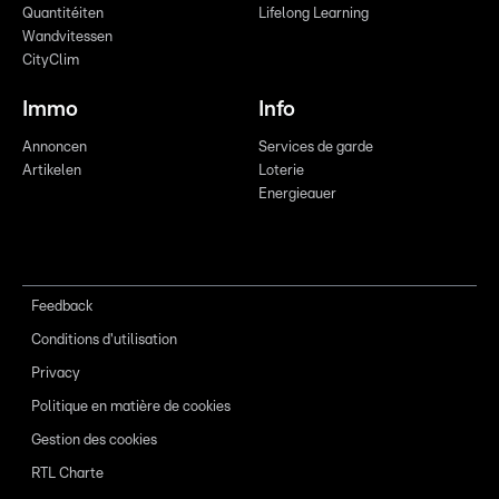
Quantitéiten
Lifelong Learning
Wandvitessen
CityClim
Immo
Info
Annoncen
Services de garde
Artikelen
Loterie
Energieauer
Feedback
Conditions d'utilisation
Privacy
Politique en matière de cookies
Gestion des cookies
RTL Charte