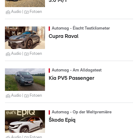
3.0 M/T
Audio
Fotoen
Automag - Éischt Testkilometer
Cupra Raval
Audio
Fotoen
Automag - Am Alldagstest
Kia PV5 Passenger
Audio
Fotoen
Automag - Op der Weltpremière
Škoda Epiq
Audio
Fotoen