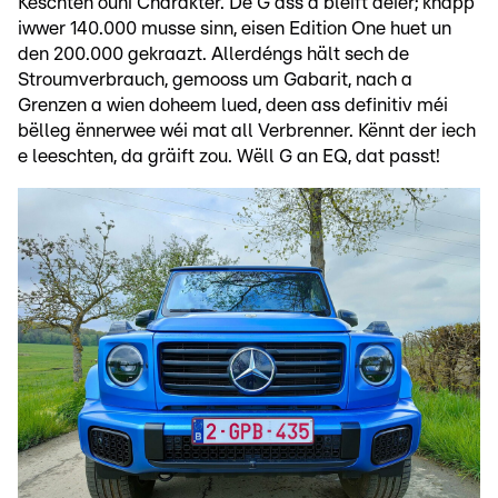
Këschten ouni Charakter. De G ass a bleift deier; knapp
iwwer 140.000 musse sinn, eisen Edition One huet un
den 200.000 gekraazt. Allerdéngs hält sech de
Stroumverbrauch, gemooss um Gabarit, nach a
Grenzen a wien doheem lued, deen ass definitiv méi
bëlleg ënnerwee wéi mat all Verbrenner. Kënnt der iech
e leeschten, da gräift zou. Wëll G an EQ, dat passt!