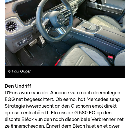
©
Paul Origer
Den Undriff
D’Fans ware vun der Annonce vum nach deemolegen
EQG net begeeschtert. Ob eemol hat Mercedes seng
Strategie iwwerduecht an den G schonn emol direkt
optesch entschäerft. Elo ass de G 580 EQ op den
éischte Bléck vun den nach disponibele Verbrenner net
ze ënnerscheeden. Ënnert dem Blech huet en et awer