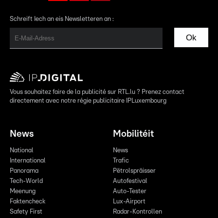
Schreift Iech an eis Newsletteren an :
Ok
Vous souhaitez faire de la publicité sur RTL.lu ? Prenez contact
directement avec notre régie publicitaire IPLuxembourg
News
Mobilitéit
National
News
International
Trafic
Panorama
Pëtrolspräisser
Tech-World
Autofestival
Meenung
Auto-Tester
Faktencheck
Lux-Airport
Safety First
Radar-Kontrollen