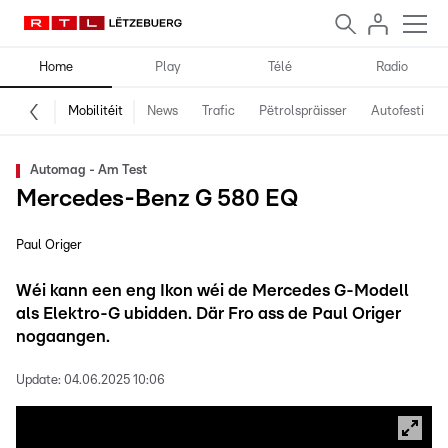
Home
Play
Télé
Radio
Mobilitéit
News
Trafic
Pëtrolspräisser
Autofestival
Automag - Am Test
Mercedes-Benz G 580 EQ
Paul Origer
Wéi kann een eng Ikon wéi de Mercedes G-Modell
als Elektro-G ubidden. Där Fro ass de Paul Origer
nogaangen.
Update:
04.06.2025 10:06