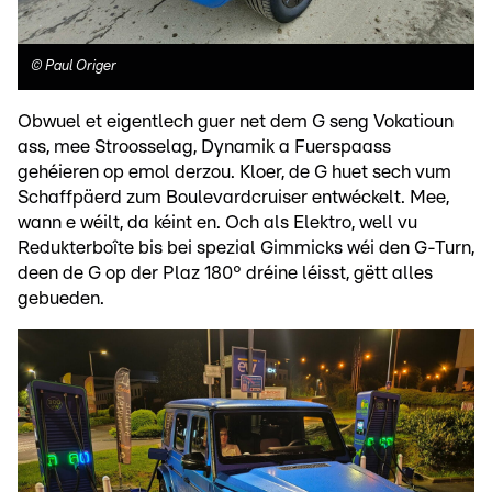
©
Paul Origer
Obwuel et eigentlech guer net dem G seng Vokatioun
ass, mee Stroosselag, Dynamik a Fuerspaass
gehéieren op emol derzou. Kloer, de G huet sech vum
Schaffpäerd zum Boulevardcruiser entwéckelt. Mee,
wann e wéilt, da kéint en. Och als Elektro, well vu
Redukterboîte bis bei spezial Gimmicks wéi den G-Turn,
deen de G op der Plaz 180° dréine léisst, gëtt alles
gebueden.