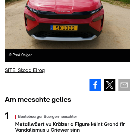
©
Paul Origer
SITE: Skoda Elroq
Am meeschte gelies
Beetebuerger Buergermeeschter
Metallwäert vu Kräizer a Figure kéint Grond fir
Vandalismus u Griewer sinn