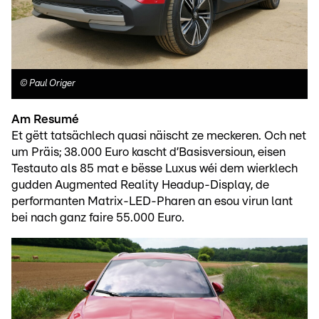
©
Paul Origer
Am Resumé
Et gëtt tatsächlech quasi näischt ze meckeren. Och net
um Präis; 38.000 Euro kascht d’Basisversioun, eisen
Testauto als 85 mat e bësse Luxus wéi dem wierklech
gudden Augmented Reality Headup-Display, de
performanten Matrix-LED-Pharen an esou virun lant
bei nach ganz faire 55.000 Euro.