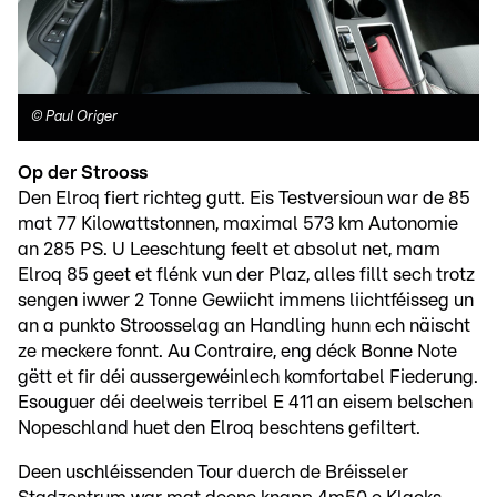
©
Paul Origer
Op der Strooss
Den Elroq fiert richteg gutt. Eis Testversioun war de 85
mat 77 Kilowattstonnen, maximal 573 km Autonomie
an 285 PS. U Leeschtung feelt et absolut net, mam
Elroq 85 geet et flénk vun der Plaz, alles fillt sech trotz
sengen iwwer 2 Tonne Gewiicht immens liichtféisseg un
an a punkto Stroosselag an Handling hunn ech näischt
ze meckere fonnt. Au Contraire, eng déck Bonne Note
gëtt et fir déi aussergewéinlech komfortabel Fiederung.
Esouguer déi deelweis terribel E 411 an eisem belschen
Nopeschland huet den Elroq beschtens gefiltert.
Deen uschléissenden Tour duerch de Bréisseler