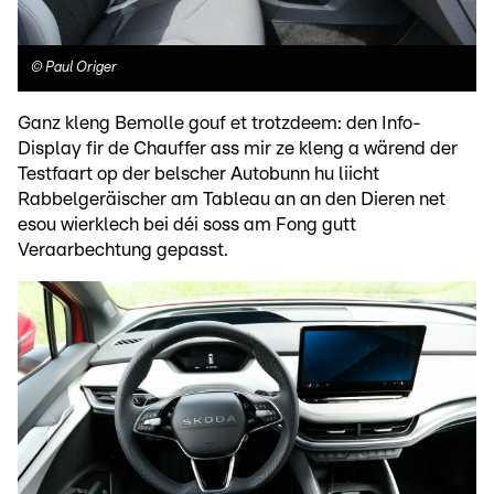
©
Paul Origer
Ganz kleng Bemolle gouf et trotzdeem: den Info-
Display fir de Chauffer ass mir ze kleng a wärend der
Testfaart op der belscher Autobunn hu liicht
Rabbelgeräischer am Tableau an an den Dieren net
esou wierklech bei déi soss am Fong gutt
Veraarbechtung gepasst.