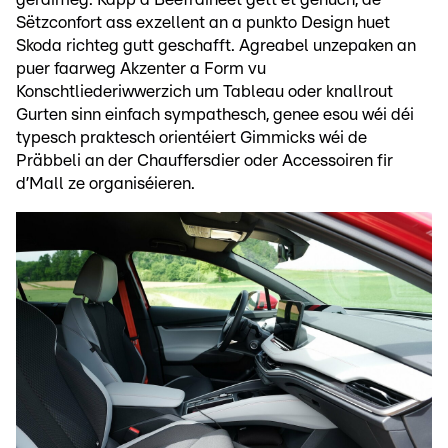
Sëtzconfort ass exzellent an a punkto Design huet
Skoda richteg gutt geschafft. Agreabel unzepaken an
puer faarweg Akzenter a Form vu
Konschtliederiwwerzich um Tableau oder knallrout
Gurten sinn einfach sympathesch, genee esou wéi déi
typesch praktesch orientéiert Gimmicks wéi de
Präbbeli an der Chauffersdier oder Accessoiren fir
d’Mall ze organiséieren.