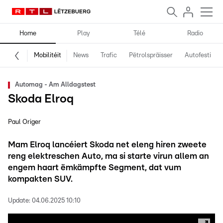
Home
Play
Télé
Radio
Mobilitéit
News
Trafic
Pëtrolspräisser
Autofestival
Automag - Am Alldagstest
Skoda Elroq
Paul Origer
Mam Elroq lancéiert Skoda net eleng hiren zweete
reng elektreschen Auto, ma si starte virun allem an
engem haart ëmkämpfte Segment, dat vum
kompakten SUV.
Update:
04.06.2025 10:10