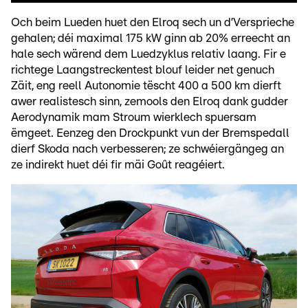
Och beim Lueden huet den Elroq sech un d’Versprieche
gehalen; déi maximal 175 kW ginn ab 20% erreecht an
hale sech wärend dem Luedzyklus relativ laang. Fir e
richtege Laangstreckentest blouf leider net genuch
Zäit, eng reell Autonomie tëscht 400 a 500 km dierft
awer realistesch sinn, zemools den Elroq dank gudder
Aerodynamik mam Stroum wierklech spuersam
ëmgeet. Eenzeg den Drockpunkt vun der Bremspedall
dierf Skoda nach verbesseren; ze schwéiergängeg an
ze indirekt huet déi fir mäi Goût reagéiert.