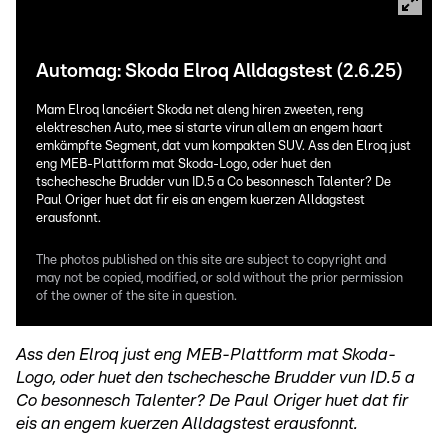
Automag: Skoda Elroq Alldagstest (2.6.25)
Mam Elroq lancéiert Skoda net aleng hiren zweeten, reng
elektreschen Auto, mee si starte virun allem an engem haart
emkämpfte Segment, dat vum kompakten SUV. Ass den Elroq just
eng MEB-Plattform mat Skoda-Logo, oder huet den
tschechesche Brudder vun ID.5 a Co besonnesch Talenter? De
Paul Origer huet dat fir eis an engem kuerzen Alldagstest
erausfonnt.
The photos published on this site are subject to copyright and
may not be copied, modified, or sold without the prior permission
of the owner of the site in question.
Ass den Elroq just eng MEB-Plattform mat Skoda-
Logo, oder huet den tschechesche Brudder vun ID.5 a
Co besonnesch Talenter? De Paul Origer huet dat fir
eis an engem kuerzen Alldagstest erausfonnt.