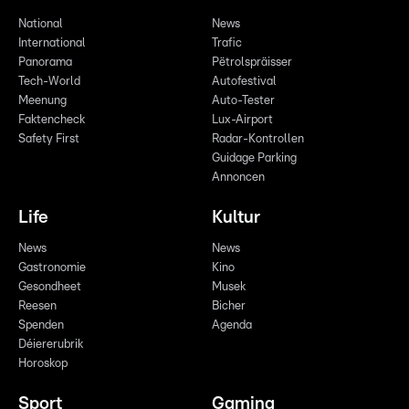
National
News
International
Trafic
Panorama
Pëtrolspräisser
Tech-World
Autofestival
Meenung
Auto-Tester
Faktencheck
Lux-Airport
Safety First
Radar-Kontrollen
Guidage Parking
Annoncen
Life
Kultur
News
News
Gastronomie
Kino
Gesondheet
Musek
Reesen
Bicher
Spenden
Agenda
Déiererubrik
Horoskop
Sport
Gaming