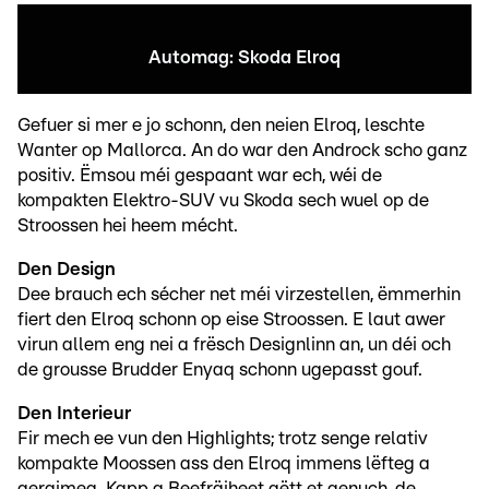
Automag: Skoda Elroq
Gefuer si mer e jo schonn, den neien Elroq, leschte
Wanter op Mallorca. An do war den Androck scho ganz
positiv. Ëmsou méi gespaant war ech, wéi de
kompakten Elektro-SUV vu Skoda sech wuel op de
Stroossen hei heem mécht.
Den Design
Dee brauch ech sécher net méi virzestellen, ëmmerhin
fiert den Elroq schonn op eise Stroossen. E laut awer
virun allem eng nei a frësch Designlinn an, un déi och
de grousse Brudder Enyaq schonn ugepasst gouf.
Den Interieur
Fir mech ee vun den Highlights; trotz senge relativ
kompakte Moossen ass den Elroq immens lëfteg a
geraimeg. Kapp a Beefräiheet gëtt et genuch, de