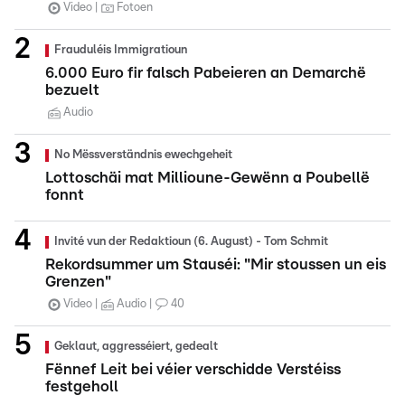
Video
Fotoen
Frauduléis Immigratioun
6.000 Euro fir falsch Pabeieren an Demarchë
bezuelt
Audio
No Mëssverständnis ewechgeheit
Lottoschäi mat Millioune-Gewënn a Poubellë
fonnt
Invité vun der Redaktioun (6. August) - Tom Schmit
Rekordsummer um Stauséi: "Mir stoussen un eis
Grenzen"
Video
Audio
40
Geklaut, aggresséiert, gedealt
Fënnef Leit bei véier verschidde Verstéiss
festgeholl