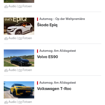
Audio
Fotoen
Automag - Op der Weltpremière
Škoda Epiq
Audio
Fotoen
Automag: Am Alldagstest
Volvo ES90
Audio
Fotoen
Automag: Am Alldagstest
Volkswagen T-Roc
Audio
Fotoen