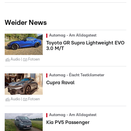
Weider News
Automag - Am Alldagstest
Toyota GR Supra Lightweight EVO
3.0 M/T
Audio
Fotoen
Automag - Éischt Testkilometer
Cupra Raval
Audio
Fotoen
Automag - Am Alldagstest
Kia PV5 Passenger