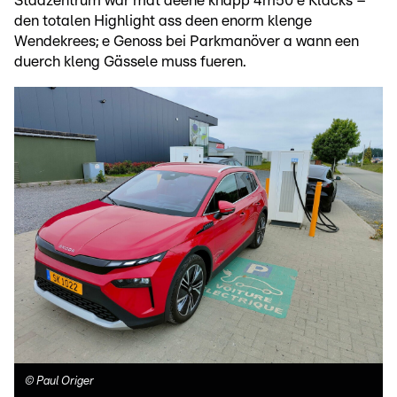
Stadzentrum war mat deene knapp 4m50 e Klacks –
den totalen Highlight ass deen enorm klenge
Wendekrees; e Genoss bei Parkmanöver a wann een
duerch kleng Gässele muss fueren.
©
Paul Origer