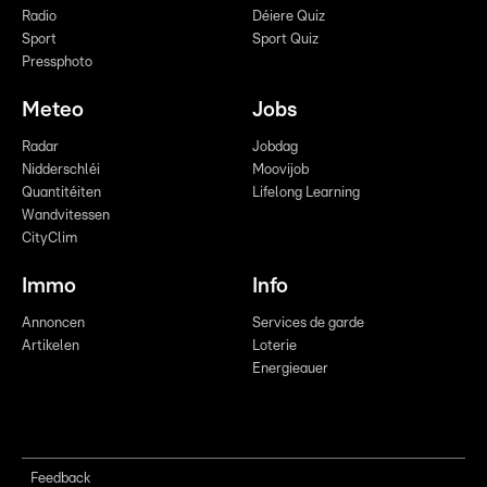
Radio
Déiere Quiz
Sport
Sport Quiz
Pressphoto
Meteo
Jobs
Radar
Jobdag
Nidderschléi
Moovijob
Quantitéiten
Lifelong Learning
Wandvitessen
CityClim
Immo
Info
Annoncen
Services de garde
Artikelen
Loterie
Energieauer
Feedback