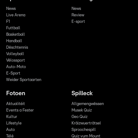
News
News
Live Arena
Review
F1
E-sport
Futtball
Basketball
Handball
Dëschtennis
Volleyball
Vëlossport
Auto-Moto
E-Sport
Weider Sportaarten
Fotoen
Spilleck
Aktualitéit
Allgemengwëssen
Events a Fester
Musek Quiz
Kultur
Geo Quiz
Lifestyle
Kräizwuerträtsel
Auto
Sproochespill
Télé
Quiz vum Mount