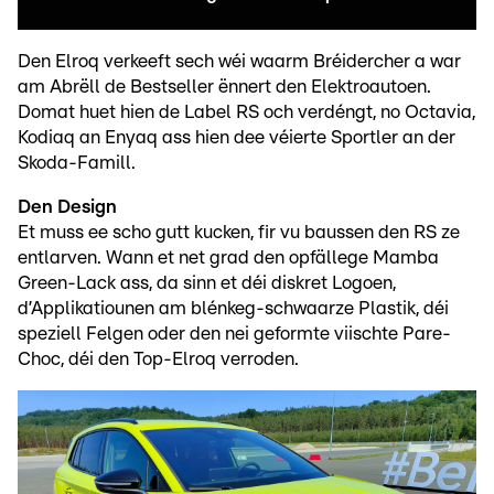
Den Elroq verkeeft sech wéi waarm Bréidercher a war
am Abrëll de Bestseller ënnert den Elektroautoen.
Domat huet hien de Label RS och verdéngt, no Octavia,
Kodiaq an Enyaq ass hien dee véierte Sportler an der
Skoda-Famill.
Den Design
Et muss ee scho gutt kucken, fir vu baussen den RS ze
entlarven. Wann et net grad den opfällege Mamba
Green-Lack ass, da sinn et déi diskret Logoen,
d’Applikatiounen am blénkeg-schwaarze Plastik, déi
speziell Felgen oder den nei geformte viischte Pare-
Choc, déi den Top-Elroq verroden.