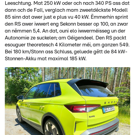
Leeschtung. Mat 250 kW oder och nach 340 PS ass dat
dann och de Fall, verglach mam zweetdéckste Modell
85 sinn dat awer just e plus vu 40 kW. Ëmmerhin sprint
den RS awer iwwert eng Sekonn besser op 100, an zwar
an nëmmen 5,4. An dat, ouni elo iwwerméisseg un der
Autonomie ze suckelen; am Géigendeel. Den RS packt
esouguer theoretesch 4 Kilometer méi, am ganzen 549.
Bei 180 km/Stonn ass Schluss, geluede gëtt de 84 kW-
Stonnen-Akku mat maximal 185 kW.