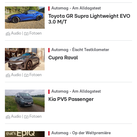
Automag - Am Alldagstest
Toyota GR Supra Lightweight EVO
3.0 M/T
Audio
Fotoen
Automag - Éischt Testkilometer
Cupra Raval
Audio
Fotoen
Automag - Am Alldagstest
Kia PV5 Passenger
Audio
Fotoen
Automag - Op der Weltpremière