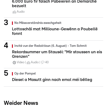
6.000 Euro fir falsch Pabeieren an Demarchë
bezuelt
Audio
No Mëssverständnis ewechgeheit
Lottoschäi mat Millioune-Gewënn a Poubellë
fonnt
Invité vun der Redaktioun (6. August) - Tom Schmit
Rekordsummer um Stauséi: "Mir stoussen un eis
Grenzen"
Video
Audio
40
Op der Pompel
Diesel a Masutt ginn nach emol méi bëlleg
Weider News