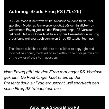
Automag: Skoda Elroq RS (21.7.25)
RS – déi zwee Buschtawe sti bei Skoda scho laang fir déi méi
sportlech Modeller. An neierdéngs gëllt dës och fir d’Elektro-
Gamm; nom Enyaq gëtt elo den Elroq mat enger RS-Versioun
gekréint. De Paul Origer huet fir eis op der Presentatioun zu Prag
erausfonnt, wéi sportlech den neien Elroq RS tatsächlech ass.
The photos published on this site are subject to copyright and
may not be copied, modified, or sold without the prior permission
of the owner of the site in question.
Nom Enyaq gëtt elo den Elroq mat enger RS-Versioun
gekréint. De Paul Origer huet fir eis op der
Presentatioun zu Prag erausfonnt, wéi sportlech den
neien Elroq RS tatsächlech ass.
Automag: Skoda Elroq RS