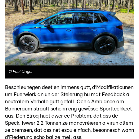
©
Paul Origer
Beschleunegen deet en immens gutt, d’Modifikatiounen
um Fuerwierk an un der Steierung hu mat Feedback a
neutralem Verhale gutt gefall. Och d’Ambiance am
Banneraum straalt schonn eng gewësse Sportlechkeet
aus. Den Elroq huet awer ee Problem, dat ass de
Speck. Iwwer 2.2 Tonnen ze manövréieren a virun allem
ze bremsen, dat ass net esou einfach, besonnesch wann
d’Fiederung scho bal ze mëll ass.