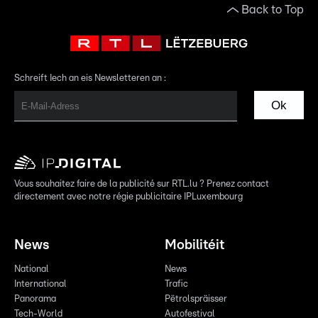
Back to Top
Schreift Iech an eis Newsletteren an :
Ok
Vous souhaitez faire de la publicité sur RTL.lu ? Prenez contact
directement avec notre régie publicitaire IPLuxembourg
News
Mobilitéit
National
News
International
Trafic
Panorama
Pëtrolspräisser
Tech-World
Autofestival