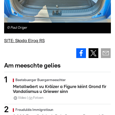
©
Paul Origer
SITE: Skoda Elroq RS
Am meeschte gelies
Beetebuerger Buergermeeschter
Metallwäert vu Kräizer a Figure kéint Grond fir
Vandalismus u Griewer sinn
Video
Fotoen
Frauduléis Immigratioun