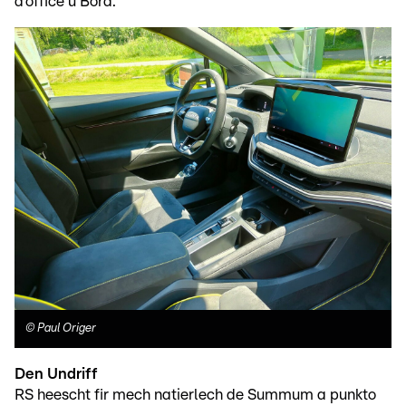
d’office u Bord.
©
Paul Origer
Den Undriff
RS heescht fir mech natierlech de Summum a punkto