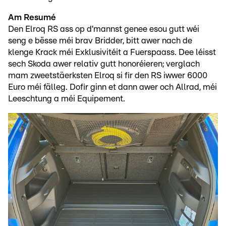
Am Resumé
Den Elroq RS ass op d’mannst genee esou gutt wéi
seng e bësse méi brav Bridder, bitt awer nach de
klenge Krack méi Exklusivitéit a Fuerspaass. Dee léisst
sech Skoda awer relativ gutt honoréieren; verglach
mam zweetstäerksten Elroq si fir den RS iwwer 6000
Euro méi fälleg. Dofir ginn et dann awer och Allrad, méi
Leeschtung a méi Equipement.