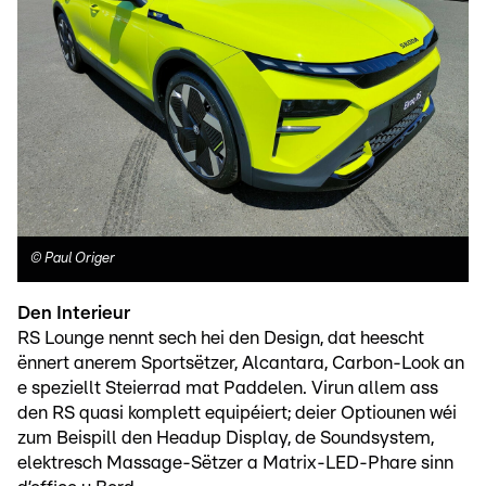
©
Paul Origer
Den Interieur
RS Lounge nennt sech hei den Design, dat heescht
ënnert anerem Sportsëtzer, Alcantara, Carbon-Look an
e speziellt Steierrad mat Paddelen. Virun allem ass
den RS quasi komplett equipéiert; deier Optiounen wéi
zum Beispill den Headup Display, de Soundsystem,
elektresch Massage-Sëtzer a Matrix-LED-Phare sinn