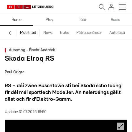
Home
Play
Télé
Radio
Mobilitéit
News
Trafic
Pëtrolspräisser
Autofestival
Automag - Éischt Andréck
Skoda Elroq RS
Paul Origer
RS – déi zwee Buschtawe sti bei Skoda scho laang
fir déi méi sportlech Modeller. An neierdéngs gëllt
dëst och fir d'Elektro-Gamm.
Update:
31.07.2025 18:50