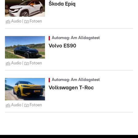
Škoda Epiq
Audio
Fotoen
Automag: Am Alldagstest
Volvo ES90
Audio
Fotoen
Automag: Am Alldagstest
Volkswagen T-Roc
Audio
Fotoen