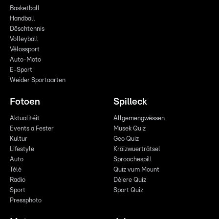
Basketball
Handball
Dëschtennis
Volleyball
Vëlossport
Auto-Moto
E-Sport
Weider Sportaarten
Fotoen
Spilleck
Aktualitéit
Allgemengwëssen
Events a Fester
Musek Quiz
Kultur
Geo Quiz
Lifestyle
Kräizwuerträtsel
Auto
Sproochespill
Télé
Quiz vum Mount
Radio
Déiere Quiz
Sport
Sport Quiz
Pressphoto