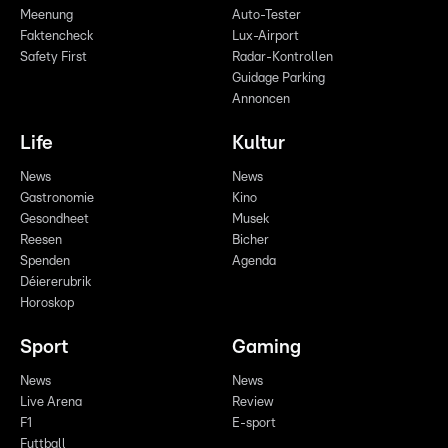
Meenung
Auto-Tester
Faktencheck
Lux-Airport
Safety First
Radar-Kontrollen
Guidage Parking
Annoncen
Life
Kultur
News
News
Gastronomie
Kino
Gesondheet
Musek
Reesen
Bicher
Spenden
Agenda
Déiererubrik
Horoskop
Sport
Gaming
News
News
Live Arena
Review
F1
E-sport
Futtball