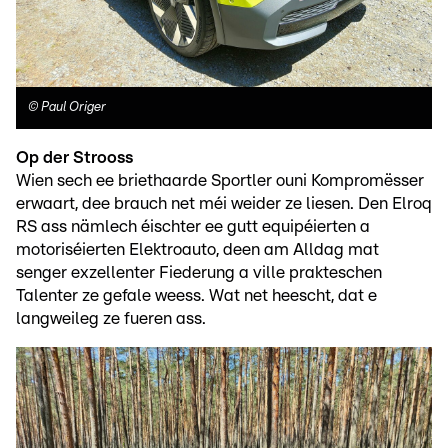
©
Paul Origer
Op der Strooss
Wien sech ee briethaarde Sportler ouni Kompromësser
erwaart, dee brauch net méi weider ze liesen. Den Elroq
RS ass nämlech éischter ee gutt equipéierten a
motoriséierten Elektroauto, deen am Alldag mat
senger exzellenter Fiederung a ville prakteschen
Talenter ze gefale weess. Wat net heescht, dat e
langweileg ze fueren ass.