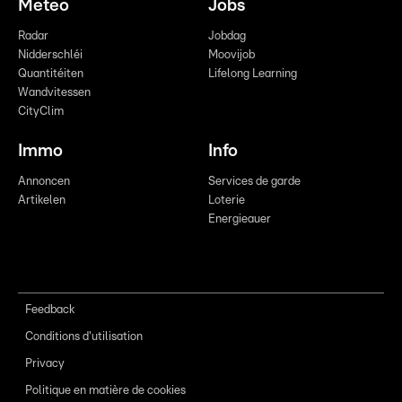
Meteo
Jobs
Radar
Jobdag
Nidderschléi
Moovijob
Quantitéiten
Lifelong Learning
Wandvitessen
CityClim
Immo
Info
Annoncen
Services de garde
Artikelen
Loterie
Energieauer
Feedback
Conditions d'utilisation
Privacy
Politique en matière de cookies