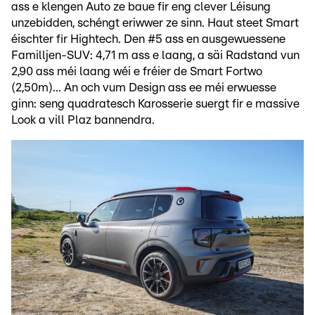
ass e klengen Auto ze baue fir eng clever Léisung
unzebidden, schéngt eriwwer ze sinn. Haut steet Smart
éischter fir Hightech. Den #5 ass en ausgewuessene
Familljen-SUV: 4,71 m ass e laang, a säi Radstand vun
2,90 ass méi laang wéi e fréier de Smart Fortwo
(2,50m)... An och vum Design ass ee méi erwuesse
ginn: seng quadratesch Karosserie suergt fir e massive
Look a vill Plaz bannendra.