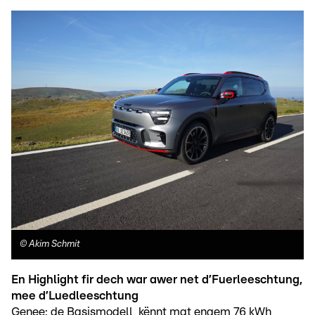
©
Akim Schmit
En Highlight fir dech war awer net d’Fuerleeschtung,
mee d’Luedleeschtung
Genee: de Basismodell kënnt mat engem 76 kWh