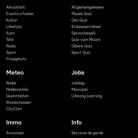
Aktualitéit
Allgemengwëssen
Events a Fester
Musek Quiz
Kultur
Geo Quiz
Lifestyle
Kräizwuerträtsel
Auto
Sproochespill
Télé
Quiz vum Mount
Radio
Déiere Quiz
Sport
Sport Quiz
Pressphoto
Meteo
Jobs
Radar
Jobdag
Nidderschléi
Moovijob
Quantitéiten
Lifelong Learning
Wandvitessen
CityClim
Immo
Info
Annoncen
Services de garde