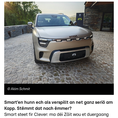
©
Akim Schmit
Smart’en hunn ech als verspillt an net ganz seriö am
Kapp. Stëmmt dat nach ëmmer?
Smart steet fir Clever: ma déi Zäit wou et duergaang