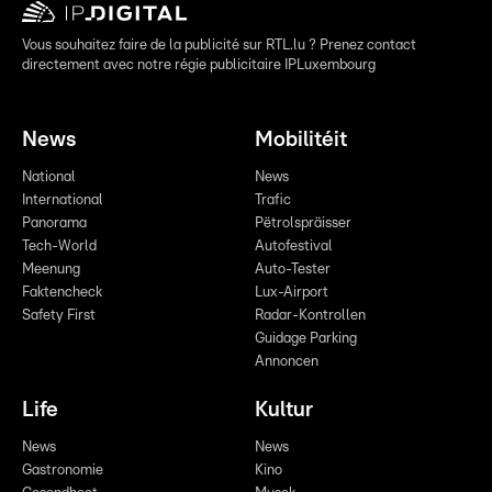
Vous souhaitez faire de la publicité sur RTL.lu ? Prenez contact
directement avec notre régie publicitaire IPLuxembourg
News
Mobilitéit
National
News
International
Trafic
Panorama
Pëtrolspräisser
Tech-World
Autofestival
Meenung
Auto-Tester
Faktencheck
Lux-Airport
Safety First
Radar-Kontrollen
Guidage Parking
Annoncen
Life
Kultur
News
News
Gastronomie
Kino