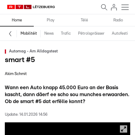
Home
Play
Télé
Radio
Mobilitéit
News
Trafic
Pëtrolspräisser
Autofestival
Automag - Am Alldagstest
smart #5
Akim Schmit
Wann een Auto knapp 45.000 Euro an der Basis
kascht, dann däerf ee scho sou munches erwaarden.
Ob de smart #5 dat erfëlle konnt?
Update:
14.01.2026 14:56