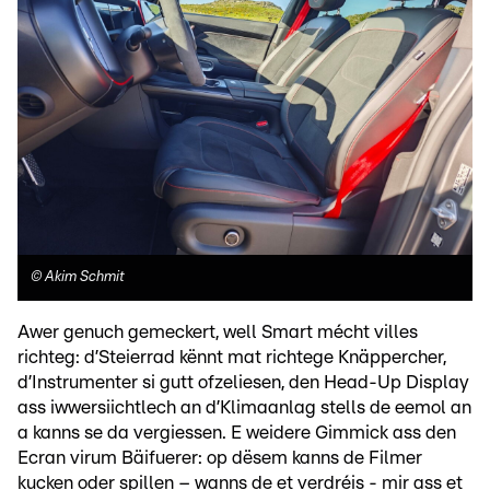
©
Akim Schmit
Awer genuch gemeckert, well Smart mécht villes
richteg: d’Steierrad kënnt mat richtege Knäppercher,
d’Instrumenter si gutt ofzeliesen, den Head-Up Display
ass iwwersiichtlech an d’Klimaanlag stells de eemol an
a kanns se da vergiessen. E weidere Gimmick ass den
Ecran virum Bäifuerer: op dësem kanns de Filmer
kucken oder spillen – wanns de et verdréis - mir ass et