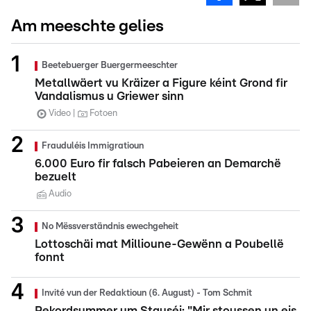
Am meeschte gelies
Beetebuerger Buergermeeschter
Metallwäert vu Kräizer a Figure kéint Grond fir
Vandalismus u Griewer sinn
Video
Fotoen
Frauduléis Immigratioun
6.000 Euro fir falsch Pabeieren an Demarchë
bezuelt
Audio
No Mëssverständnis ewechgeheit
Lottoschäi mat Millioune-Gewënn a Poubellë
fonnt
Invité vun der Redaktioun (6. August) - Tom Schmit
Rekordsummer um Stauséi: "Mir stoussen un eis