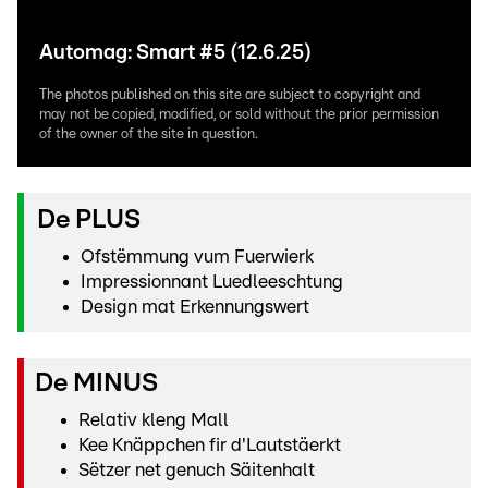
Automag: Smart #5 (12.6.25)
The photos published on this site are subject to copyright and
may not be copied, modified, or sold without the prior permission
of the owner of the site in question.
De PLUS
Ofstëmmung vum Fuerwierk
Impressionnant Luedleeschtung
Design mat Erkennungswert
De MINUS
Relativ kleng Mall
Kee Knäppchen fir d'Lautstäerkt
Sëtzer net genuch Säitenhalt