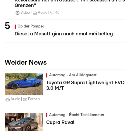
Grenzen"
Video
Audio
40
Op der Pompel
Diesel a Masutt ginn nach emol méi bëlleg
Weider News
Automag - Am Alldagstest
Toyota GR Supra Lightweight EVO
3.0 M/T
Audio
Fotoen
Automag - Éischt Testkilometer
Cupra Raval