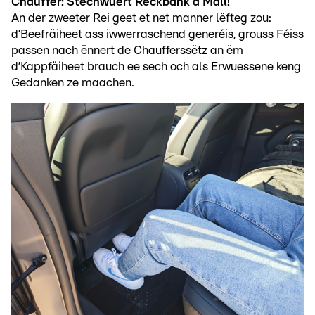
Chauffer: Stéchwuert Réckbänk a Mall!
An der zweeter Rei geet et net manner lëfteg zou:
d’Beefräiheet ass iwwerraschend generéis, grouss Féiss
passen nach ënnert de Chaufferssëtz an ëm
d’Kappfäiheet brauch ee sech och als Erwuessene keng
Gedanken ze maachen.