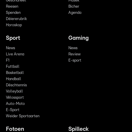
Gesondheet
Musek
Reesen
Bicher
Spenden
Agenda
Déiererubrik
Horoskop
Sport
Gaming
News
News
Live Arena
Review
F1
E-sport
Futtball
Basketball
Handball
Dëschtennis
Volleyball
Vëlossport
Auto-Moto
E-Sport
Weider Sportaarten
Fotoen
Spilleck