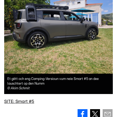
Et gëtt och eng Camping-Versioun vum neie Smart #5 an dee
lauschtert op den Numm
©
Akim Schmit
SITE: Smart #5