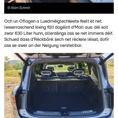
©
Akim Schmit
Och un Oflagen a Luedméiglechkeete feelt et net.
Iwwerraschend kleng fält dogéint d’Mall aus: déi soll
zwar 630 Liter hunn, allerdéngs ass se net immens déif.
Schued dass d’Réckbänk sech net réckele léisst, dofir
ass se awer an der Neigung verstellbar.