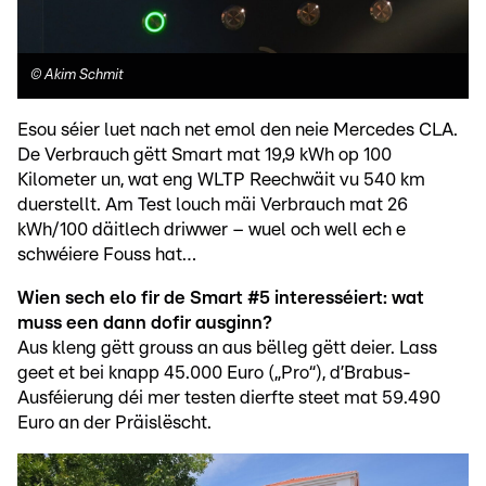
©
Akim Schmit
Esou séier luet nach net emol den neie Mercedes CLA.
De Verbrauch gëtt Smart mat 19,9 kWh op 100
Kilometer un, wat eng WLTP Reechwäit vu 540 km
duerstellt. Am Test louch mäi Verbrauch mat 26
kWh/100 däitlech driwwer – wuel och well ech e
schwéiere Fouss hat…
Wien sech elo fir de Smart #5 interesséiert: wat
muss een dann dofir ausginn?
Aus kleng gëtt grouss an aus bëlleg gëtt deier. Lass
geet et bei knapp 45.000 Euro („Pro“), d’Brabus-
Ausféierung déi mer testen dierfte steet mat 59.490
Euro an der Präislëscht.