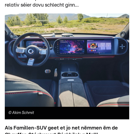
relativ séier dovu schlecht ginn…
©
Akim Schmit
Als Famillen-SUV geet et jo net nëmmen ëm de