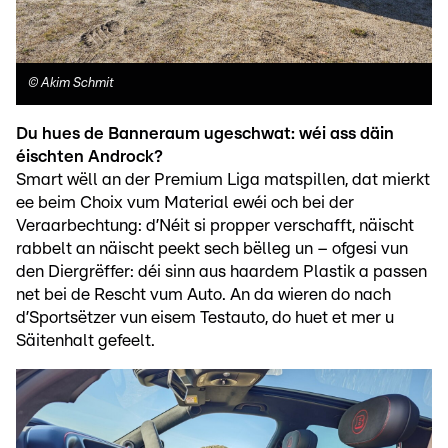
©
Akim Schmit
Du hues de Banneraum ugeschwat: wéi ass däin
éischten Androck?
Smart wëll an der Premium Liga matspillen, dat mierkt
ee beim Choix vum Material ewéi och bei der
Veraarbechtung: d’Néit si propper verschafft, näischt
rabbelt an näischt peekt sech bëlleg un – ofgesi vun
den Diergrëffer: déi sinn aus haardem Plastik a passen
net bei de Rescht vum Auto. An da wieren do nach
d’Sportsëtzer vun eisem Testauto, do huet et mer u
Säitenhalt gefeelt.