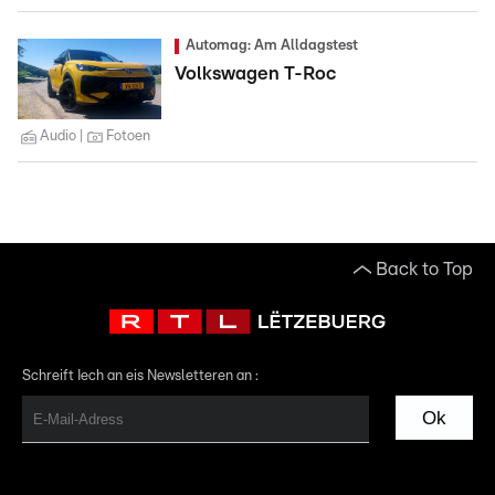
Automag: Am Alldagstest
Volkswagen T-Roc
Audio
Fotoen
Back to Top
Schreift Iech an eis Newsletteren an :
Ok