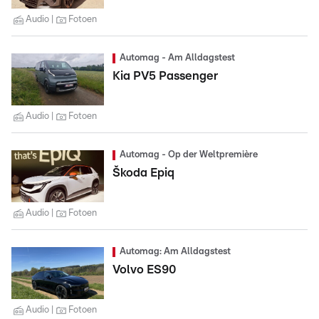
Audio
Fotoen
Automag - Am Alldagstest
Kia PV5 Passenger
Audio
Fotoen
Automag - Op der Weltpremière
Škoda Epiq
Audio
Fotoen
Automag: Am Alldagstest
Volvo ES90
Audio
Fotoen