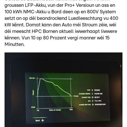
groussen LFP-Akku, vun der Pro+ Versioun un ass en
100 kWh NMC-Akku u Bord deen op en 800V System
setzt an op déi beandrockend Luedleeschtung vu 400
kW kënnt. Domat kann den Auto méi Stroum zéie, wéi
déi meescht HPC Bornen aktuell iwwerhaapt liwwere
kënnen. Vun 10 op 80 Prozent vergi manner wéi 15
Minutten.