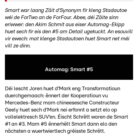
Smart war laang Zäit d’Synonym fir kleng Stadautoe
wéi de ForTwo an de ForFour. Abee, déi Zäite sinn
eriwwer: den Akim Schmit aus eiser Automag-Ekipp
huet sech fir eis den #5 am Detail ugekuckt. An esouvill
vir ewech: mat klenge Stadautoen huet Smart net méi
vill ze dinn.
Automag: Smart #5
Déi lescht Joren huet d’Mark eng Transformatioun
duerchgemaach: ënnert der Kooperatioun vu
Mercedes-Benz mam chineesesche Constructeur
Geely huet sech d’Mark nei erfonnt a setzt elo op
vollelektresch SUV’en. Éischt Schrëtt waren de Smart
#1 an #3. Mam #5 ënnerhëlt Smart dann elo den
nächsten a wuertwiertlech gréisste Schrëtt.