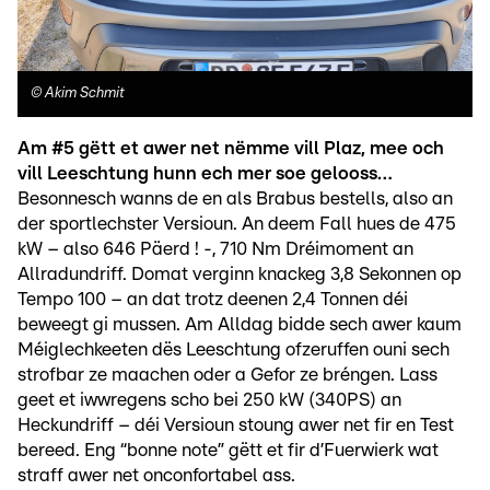
©
Akim Schmit
Am #5 gëtt et awer net nëmme vill Plaz, mee och
vill Leeschtung hunn ech mer soe gelooss…
Besonnesch wanns de en als Brabus bestells, also an
der sportlechster Versioun. An deem Fall hues de 475
kW – also 646 Päerd ! -, 710 Nm Dréimoment an
Allradundriff. Domat verginn knackeg 3,8 Sekonnen op
Tempo 100 – an dat trotz deenen 2,4 Tonnen déi
beweegt gi mussen. Am Alldag bidde sech awer kaum
Méiglechkeeten dës Leeschtung ofzeruffen ouni sech
strofbar ze maachen oder a Gefor ze bréngen. Lass
geet et iwwregens scho bei 250 kW (340PS) an
Heckundriff – déi Versioun stoung awer net fir en Test
bereed. Eng “bonne note” gëtt et fir d’Fuerwierk wat
straff awer net onconfortabel ass.