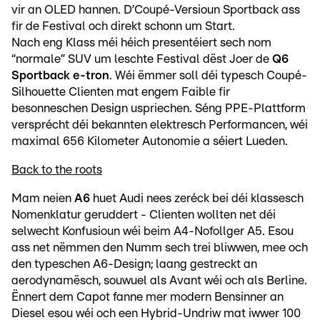
vir an OLED hannen. D’Coupé-Versioun Sportback ass
fir de Festival och direkt schonn um Start.
Nach eng Klass méi héich presentéiert sech nom
“normale” SUV um leschte Festival dëst Joer de
Q6
Sportback e-tron
. Wéi ëmmer soll déi typesch Coupé-
Silhouette Clienten mat engem Faible fir
besonneschen Design uspriechen. Séng PPE-Plattform
versprécht déi bekannten elektresch Performancen, wéi
maximal 656 Kilometer Autonomie a séiert Lueden.
Back to the roots
Mam neien
A6
huet Audi nees zeréck bei déi klassesch
Nomenklatur geruddert - Clienten wollten net déi
selwecht Konfusioun wéi beim A4-Nofollger A5. Esou
ass net nëmmen den Numm sech trei bliwwen, mee och
den typeschen A6-Design; laang gestreckt an
aerodynamësch, souwuel als Avant wéi och als Berline.
Ënnert dem Capot fanne mer modern Bensinner an
Diesel esou wéi och een Hybrid-Undriw mat iwwer 100