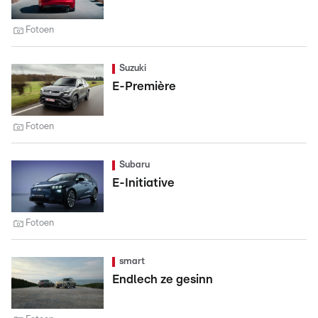
Fotoen
Suzuki
E-Première
Fotoen
Subaru
E-Initiative
Fotoen
smart
Endlech ze gesinn