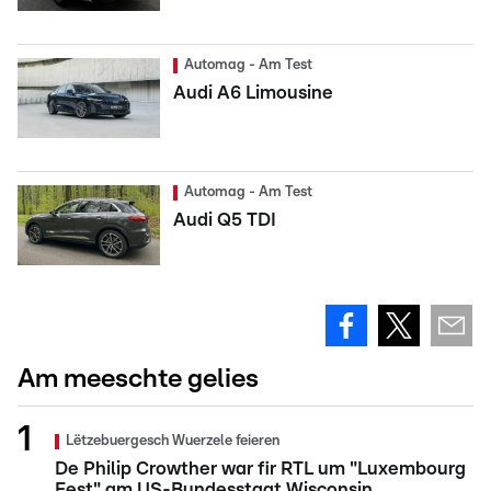
Automag - Am Test
Audi A6 Limousine
Automag - Am Test
Audi Q5 TDI
Am meeschte gelies
Lëtzebuergesch Wuerzele feieren
De Philip Crowther war fir RTL um "Luxembourg
Fest" am US-Bundesstaat Wisconsin