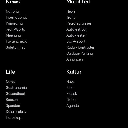
News
Mobilitéit
National
News
International
Trafic
Panorama
Pëtrolspräisser
Tech-World
Autofestival
Meenung
Auto-Tester
Faktencheck
Lux-Airport
Safety First
Radar-Kontrollen
Guidage Parking
Annoncen
Life
Kultur
News
News
Gastronomie
Kino
Gesondheet
Musek
Reesen
Bicher
Spenden
Agenda
Déiererubrik
Horoskop