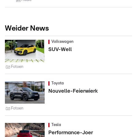
Weider News
Volkswagen
SUV-Well
Fotoen
Toyota
Nouvelle-Feierwierk
Fotoen
Tesla
Performance-Joer