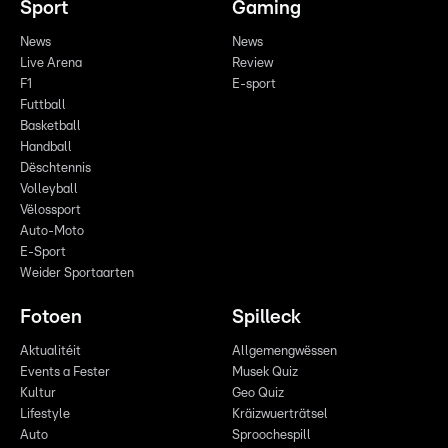
Sport
Gaming
News
News
Live Arena
Review
F1
E-sport
Futtball
Basketball
Handball
Dëschtennis
Volleyball
Vëlossport
Auto-Moto
E-Sport
Weider Sportaarten
Fotoen
Spilleck
Aktualitéit
Allgemengwëssen
Events a Fester
Musek Quiz
Kultur
Geo Quiz
Lifestyle
Kräizwuerträtsel
Auto
Sproochespill