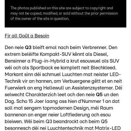
The photos published on this site are subject to copyright and
may not be copied, modified, or sold without the prior permission
of the owner of the site in question.
Fir all Goût a Besoin
Den neie
Q3
bleift emol nach beim Verbrenner. Den
extrem beléifte Kompakt-SUV kënnt als Diesel,
Bensinner a Plug-in-Hybrid a krut esouwuel als SUV
wéi och als Sportback ee komplett neit Blechkleed.
Markant sinn déi schmuel Luuchten mat neister LED-
Technik vir an hannen, am Verbuergene gëtt et en neit
Fuerwierk an eng Hellewull un Assistenzsystemer. Déi
selwecht Charakterzich leet och den neie
Q5
un den
Dag. Scho 15 Joer laang ass hien d’Nummer 1 an dat
soll mat sengem topmodernen Design, méi Raum
bannenan an enger neier Loftfiederung och esou
bleiwen. Wéi beim Q3 beandrockt och beim Q5
besonnesch déi nei Luuchtentechnik mat Matrix-LED