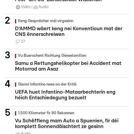
Video
Audio
Keng Gespréicher méi virgesinn
D'AMMD wäert keng nei Konventioun mat der
CNS ënnerschreiwen
27
Vu Buerschent Richtung Giewelsmillen
Samu a Rettungshelikopter bei Accident mat
Motorrad am Asaz
Gianni Infantino nees an der Kritik
UEFA huet Infantino-Mataarbechterin eng
héich Entschiedegung bezuelt
1.500 Kilometer fir 90 Sekonnen
Vu Schëffleng mam Auto a Spuenien, fir déi
komplett Sonnendäischtert ze gesinn
Audio