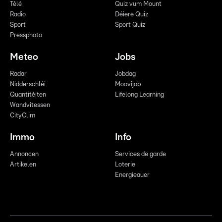
Télé
Quiz vum Mount
Radio
Déiere Quiz
Sport
Sport Quiz
Pressphoto
Meteo
Jobs
Radar
Jobdag
Nidderschléi
Moovijob
Quantitéiten
Lifelong Learning
Wandvitessen
CityClim
Immo
Info
Annoncen
Services de garde
Artikelen
Loterie
Energieauer