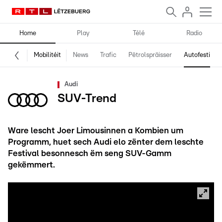
Home
Play
Télé
Radio
Mobilitéit
News
Trafic
Pëtrolspräisser
Autofestival
Audi
SUV-Trend
Ware lescht Joer Limousinnen a Kombien um
Programm, huet sech Audi elo zënter dem leschte
Festival besonnesch ëm seng SUV-Gamm
gekëmmert.