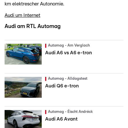
km elektrescher Autonomie.
Audi um Internet
Audi am RTL Automag
Automag - Am Verglach
Audi A6 vs A6 e-tron
Automag - Alldagstest
Audi Q6 e-tron
Automag - Éischt Andréck
Audi A6 Avant