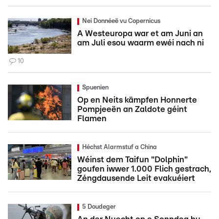
Nei Donnéeë vu Copernicus
A Westeuropa war et am Juni an
am Juli esou waarm ewéi nach ni
10
Spuenien
Op en Neits kämpfen Honnerte
Pompjeeën an Zaldote géint
Flamen
Héchst Alarmstuf a China
Wéinst dem Taifun "Dolphin"
goufen iwwer 1.000 Flich gestrach,
Zéngdausende Leit evakuéiert
5 Doudeger