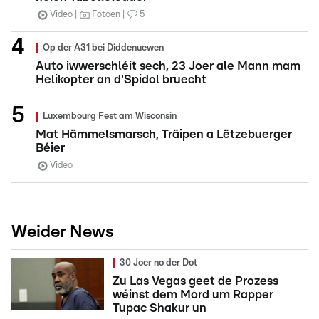
Video
Fotoen
5
Op der A31 bei Diddenuewen
Auto iwwerschléit sech, 23 Joer ale Mann mam
Helikopter an d'Spidol bruecht
Luxembourg Fest am Wisconsin
Mat Hämmelsmarsch, Träipen a Lëtzebuerger
Béier
Video
Weider News
30 Joer no der Dot
Zu Las Vegas geet de Prozess
wéinst dem Mord um Rapper
Tupac Shakur un