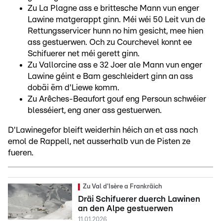
Zu La Plagne ass e brittesche Mann vun enger
Lawine matgerappt ginn. Méi wéi 50 Leit vun de
Rettungsservicer hunn no him gesicht, mee hien
ass gestuerwen. Och zu Courchevel konnt ee
Schifuerer net méi gerett ginn.
Zu Vallorcine ass e 32 Joer ale Mann vun enger
Lawine géint e Bam geschleidert ginn an ass
dobäi ëm d'Liewe komm.
Zu Arêches-Beaufort gouf eng Persoun schwéier
blesséiert, eng aner ass gestuerwen.
D'Lawinegefor bleift weiderhin héich an et ass nach
emol de Rappell, net ausserhalb vun de Pisten ze
fueren.
Zu Val d'Isère a Frankräich
Dräi Schifuerer duerch Lawinen
an den Alpe gestuerwen
11.01.2026