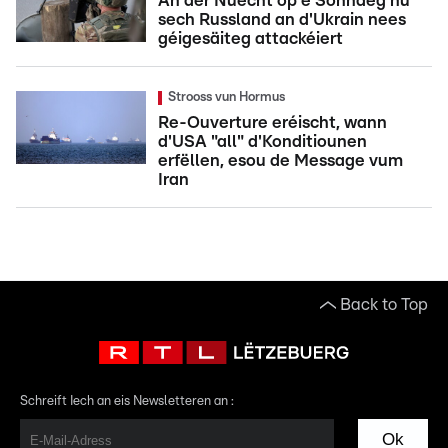
An der Nuecht op e Sonndeg hu
sech Russland an d'Ukrain nees
géigesäiteg attackéiert
Strooss vun Hormus
Re-Ouverture eréischt, wann
d'USA "all" d'Konditiounen
erfëllen, esou de Message vum
Iran
Back to Top
Schreift Iech an eis Newsletteren an :
Ok