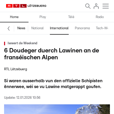
Home
Play
Télé
Radio
News
National
International
Panorama
Tech-World
Iwwert de Weekend
6 Doudeger duerch Lawinen an de
franséischen Alpen
RTL Lëtzebuerg
Si waren ausserhalb vun den offizielle Schipisten
ënnerwee, wéi se vu Lawine matgerappt goufen.
Update:
12.01.2026 10:56