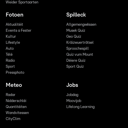
Weider Sportaarten
Fotoen
Spilleck
Aktualitéit
Allgemengwëssen
Events a Fester
Musek Quiz
Kultur
Geo Quiz
Lifestyle
Kräizwuerträtsel
Auto
Sproochespill
Télé
Quiz vum Mount
Radio
Déiere Quiz
Sport
Sport Quiz
Pressphoto
Meteo
Jobs
Radar
Jobdag
Nidderschléi
Moovijob
Quantitéiten
Lifelong Learning
Wandvitessen
CityClim