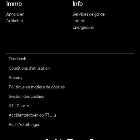
Immo
Info
Annoncen
Services de garde
Artikelen
Loterie
Energieauer
Feedback
Conditions d'utilisation
Privacy
Politique en matière de cookies
Gestion des cookies
RTL Charte
Accidentsfotoen op RTL.lu
Push Astellungen