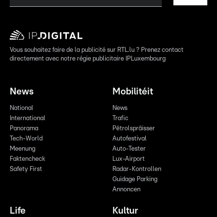
Vous souhaitez faire de la publicité sur RTL.lu ? Prenez contact
directement avec notre régie publicitaire IPLuxembourg
News
Mobilitéit
National
News
International
Trafic
Panorama
Pëtrolspräisser
Tech-World
Autofestival
Meenung
Auto-Tester
Faktencheck
Lux-Airport
Safety First
Radar-Kontrollen
Guidage Parking
Annoncen
Life
Kultur