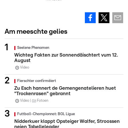
Am meeschte gelies
Seelene Phenomen
Wichteg Fakten zur Sonnendäischtert vum 12.
August
Video
Fierschter confirméiert
Zu Esch hannert de Gemengenatelieren huet
"Trockenrasen" gebrannt
Video
Fotoen
Futtball-Championnat: BGL Ligue
Nidderkuer klappt Opsteiger Walfer, Stroossen
neien Tabelleleader