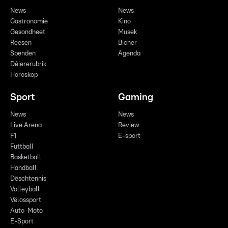
News
News
Gastronomie
Kino
Gesondheet
Musek
Reesen
Bicher
Spenden
Agenda
Déiererubrik
Horoskop
Sport
Gaming
News
News
Live Arena
Review
F1
E-sport
Futtball
Basketball
Handball
Dëschtennis
Volleyball
Vëlossport
Auto-Moto
E-Sport