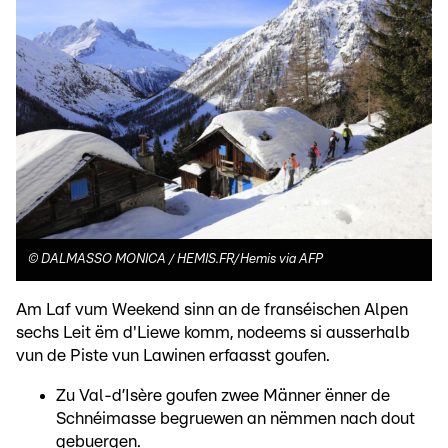
©
DALMASSO MONICA / HEMIS.FR/Hemis via AFP
Am Laf vum Weekend sinn an de franséischen Alpen
sechs Leit ëm d'Liewe komm, nodeems si ausserhalb
vun de Piste vun Lawinen erfaasst goufen.
Zu Val-d’Isère goufen zwee Männer ënner de
Schnéimasse begruewen an nëmmen nach dout
gebuergen.