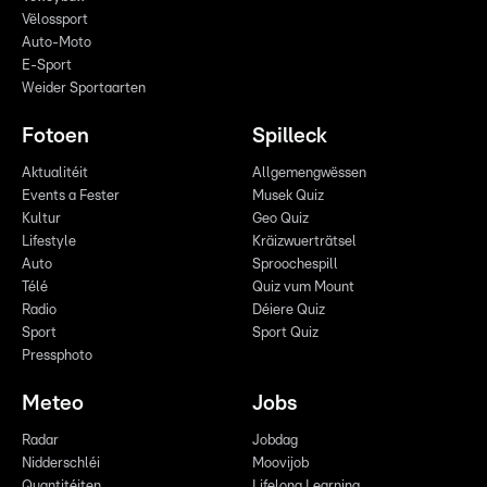
Vëlossport
Auto-Moto
E-Sport
Weider Sportaarten
Fotoen
Spilleck
Aktualitéit
Allgemengwëssen
Events a Fester
Musek Quiz
Kultur
Geo Quiz
Lifestyle
Kräizwuerträtsel
Auto
Sproochespill
Télé
Quiz vum Mount
Radio
Déiere Quiz
Sport
Sport Quiz
Pressphoto
Meteo
Jobs
Radar
Jobdag
Nidderschléi
Moovijob
Quantitéiten
Lifelong Learning