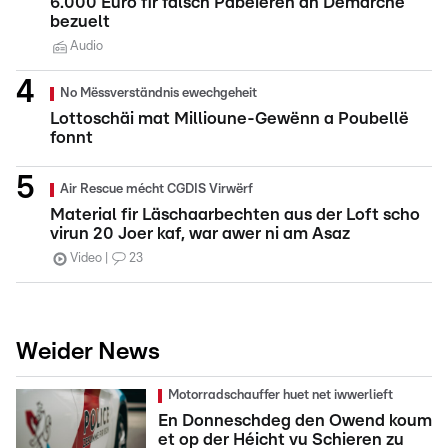
6.000 Euro fir falsch Pabeieren an Demarchë
bezuelt
Audio
No Mëssverständnis ewechgeheit
Lottoschäi mat Millioune-Gewënn a Poubellë
fonnt
Air Rescue mécht CGDIS Virwërf
Material fir Läschaarbechten aus der Loft scho
virun 20 Joer kaf, war awer ni am Asaz
Video
23
Weider News
Motorradschauffer huet net iwwerlieft
En Donneschdeg den Owend koum
et op der Héicht vu Schieren zu