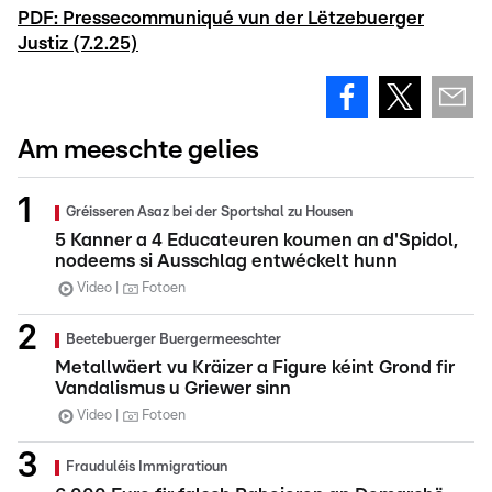
PDF: Pressecommuniqué vun der Lëtzebuerger
Justiz (7.2.25)
Am meeschte gelies
Gréisseren Asaz bei der Sportshal zu Housen
5 Kanner a 4 Educateuren koumen an d'Spidol,
nodeems si Ausschlag entwéckelt hunn
Video
Fotoen
Beetebuerger Buergermeeschter
Metallwäert vu Kräizer a Figure kéint Grond fir
Vandalismus u Griewer sinn
Video
Fotoen
Frauduléis Immigratioun