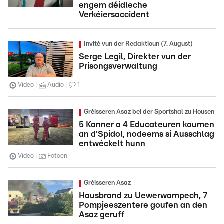
engem déidleche
Verkéiersaccident
Invité vun der Redaktioun (7. August)
Serge Legil, Direkter vun der
Prisongsverwaltung
Video
Audio
1
Gréisseren Asaz bei der Sportshal zu Housen
5 Kanner a 4 Educateuren koumen
an d'Spidol, nodeems si Ausschlag
entwéckelt hunn
Video
Fotoen
Gréisseren Asaz
Hausbrand zu Uewerwampech, 7
Pompjeeszentere goufen an den
Asaz geruff