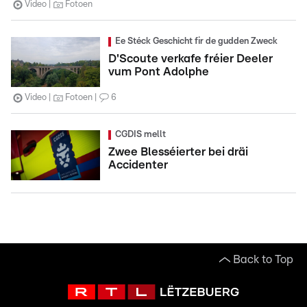
Video
Fotoen
Ee Stéck Geschicht fir de gudden Zweck
D'Scoute verkafe fréier Deeler
vum Pont Adolphe
Video
Fotoen
6
CGDIS mellt
Zwee Blesséierter bei dräi
Accidenter
Back to Top