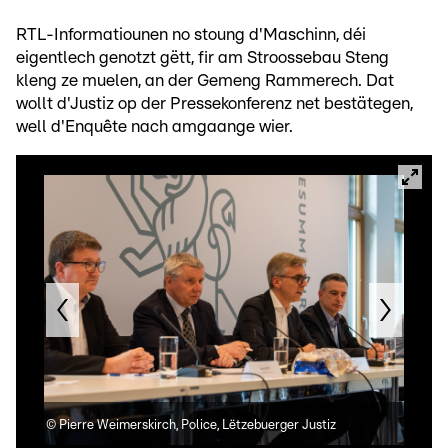
RTL-Informatiounen no stoung d'Maschinn, déi
eigentlech genotzt gëtt, fir am Stroossebau Steng
kleng ze muelen, an der Gemeng Rammerech. Dat
wollt d'Justiz op der Pressekonferenz net bestätegen,
well d'Enquête nach amgaange wier.
©
Pierre Weimerskirch, Police, Lëtzebuerger Justiz
©
Pi