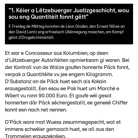
"1. Kéier a Lëtzebuerger Justizgeschicht, wou
sou eng Quantitéit fonnt gëtt"
E Freideg de Mëtteg konnten de Léon Gloden, den Ernest Nilles an
den David Lentz eng erfreelech Ukënnegung maachen, am Kampf
géint d'Drogekriminalitéit.
Et war e Concasseur aus Kolumbien, op deen
d'Lëtzebuerger Autoritéiten opmierksam gi waren. Bei
der Kontroll vun de Walze goufen honnerte Päck fonnt,
verpak a Quantitéite vu jee engem Kilogramm.
D'Substanz an de Päck huet sech als Kokain
erausgestallt. Een esou ee Pak huet um Marché e
Wäert vu ronn 90.000 Euro. Et goufe wéi gesot
honnerten där Päck séchergestallt, ee geneeë Chiffer
konnt een nach net nennen.
D'Päck ware mat Wuess zesummegepecht, wat et
immens schwéier gemaach huet, se all aus den
Trommelen erauszekréien.