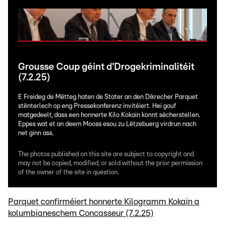
Grousse Coup géint d'Drogekriminalitéit
(7.2.25)
E Freideg de Mëtteg haten de Stater an den Dikrecher Parquet
stënterlech op eng Pressekonferenz invitéiert. Hei gouf
matgedeelt, dass een honnerte Kilo Kokain konnt sécherstellen.
Eppes wat et an deem Mooss esou zu Lëtzebuerg virdrun nach
net ginn ass.
The photos published on this site are subject to copyright and
may not be copied, modified, or sold without the prior permission
of the owner of the site in question.
Parquet confirméiert honnerte Kilogramm Kokain a
kolumbianeschem Concasseur (7.2.25)