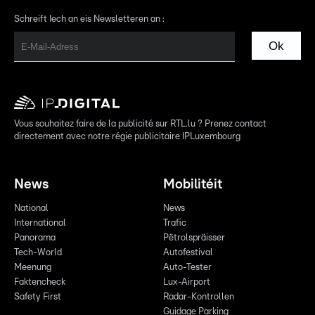
Schreift Iech an eis Newsletteren an :
Ok
Vous souhaitez faire de la publicité sur RTL.lu ? Prenez contact
directement avec notre régie publicitaire IPLuxembourg
News
Mobilitéit
National
News
International
Trafic
Panorama
Pëtrolspräisser
Tech-World
Autofestival
Meenung
Auto-Tester
Faktencheck
Lux-Airport
Safety First
Radar-Kontrollen
Guidage Parking