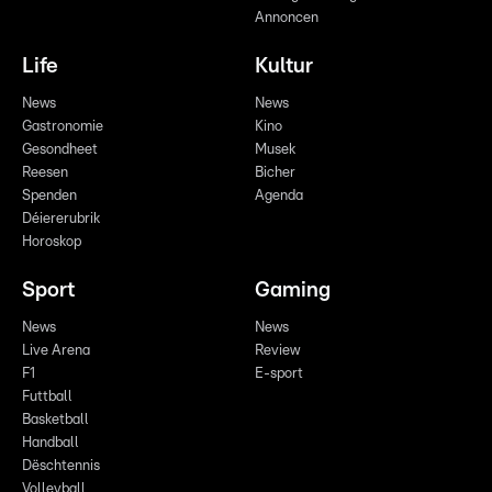
Annoncen
Life
Kultur
News
News
Gastronomie
Kino
Gesondheet
Musek
Reesen
Bicher
Spenden
Agenda
Déiererubrik
Horoskop
Sport
Gaming
News
News
Live Arena
Review
F1
E-sport
Futtball
Basketball
Handball
Dëschtennis
Volleyball