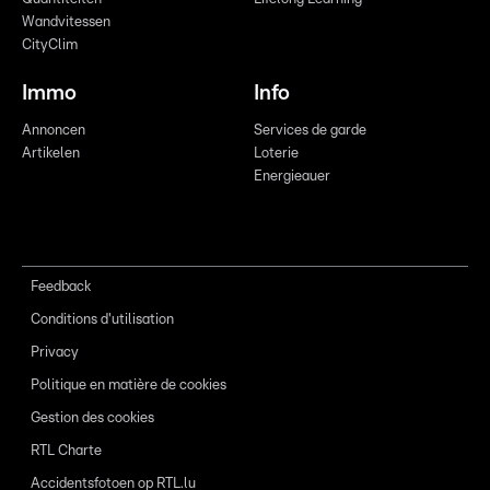
Wandvitessen
CityClim
Immo
Info
Annoncen
Services de garde
Artikelen
Loterie
Energieauer
Feedback
Conditions d'utilisation
Privacy
Politique en matière de cookies
Gestion des cookies
RTL Charte
Accidentsfotoen op RTL.lu