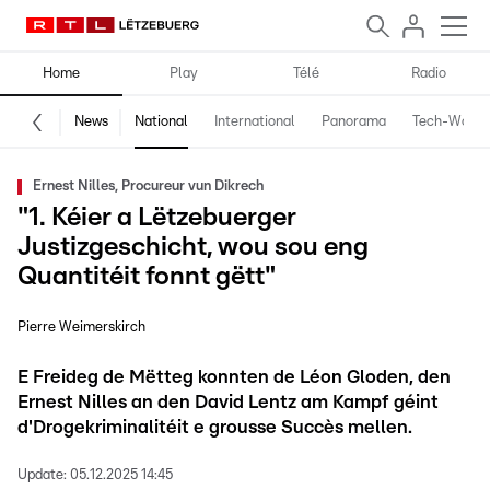
Home
Play
Télé
Radio
News
National
International
Panorama
Tech-World
Ernest Nilles, Procureur vun Dikrech
"1. Kéier a Lëtzebuerger
Justizgeschicht, wou sou eng
Quantitéit fonnt gëtt"
Pierre Weimerskirch
E Freideg de Mëtteg konnten de Léon Gloden, den
Ernest Nilles an den David Lentz am Kampf géint
d'Drogekriminalitéit e grousse Succès mellen.
Update:
05.12.2025 14:45