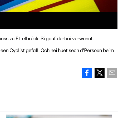
uss zu Ettelbréck. Si gouf derbäi verwonnt.
en Cyclist gefall. Och hei huet sech d'Persoun beim