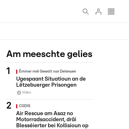
Am meeschte gelies
Ëmmer méi Gewalt vun Detenuen
Ugespaant Situatioun an de
Lëtzebuerger Prisongen
Video
CGDIS
Air Rescue am Asaz no
Motorradsaccident, dräi
Blesséierter bei Kollisioun op