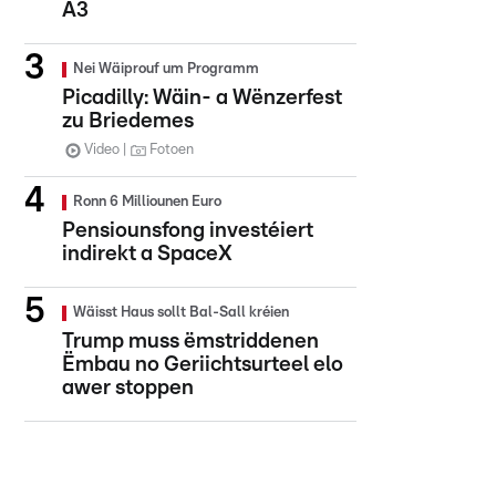
A3
Nei Wäiprouf um Programm
Picadilly: Wäin- a Wënzerfest
zu Briedemes
Video
Fotoen
Ronn 6 Milliounen Euro
Pensiounsfong investéiert
indirekt a SpaceX
Wäisst Haus sollt Bal-Sall kréien
Trump muss ëmstriddenen
Ëmbau no Geriichtsurteel elo
awer stoppen