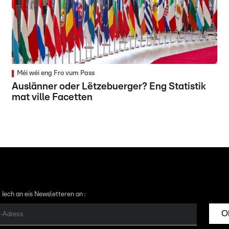
Méi wéi eng Fro vum Pass
Auslänner oder Lëtzebuerger? Eng Statistik
mat ville Facetten
 Iech an eis Newsletteren an :
O