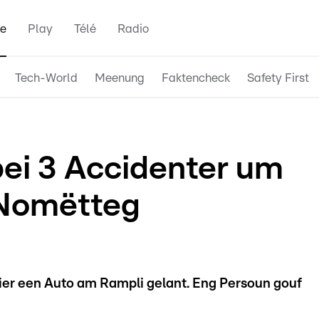
e
Play
Télé
Radio
Tech-World
Meenung
Faktencheck
Safety First
bei 3 Accidenter um
Nomëtteg
ier een Auto am Rampli gelant. Eng Persoun gouf