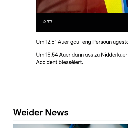
©
RTL
Um 12.51 Auer gouf eng Persoun ugesto
Um 15.54 Auer dann ass zu Nidderkuer e
Accident blesséiert.
Weider News