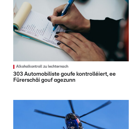
Alkoholkontroll zu Iechternach
303 Automobiliste goufe kontrolléiert, ee
Fürerschäi gouf agezunn