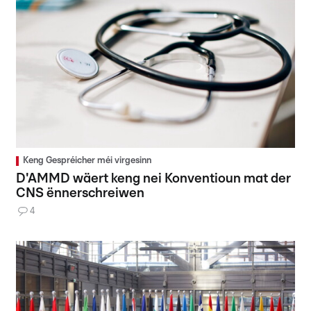
Keng Gespréicher méi virgesinn
D'AMMD wäert keng nei Konventioun mat der
CNS ënnerschreiwen
4