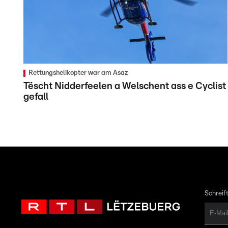
Rettungshelikopter war am Asaz
Tëscht Nidderfeelen a Welschent ass e Cyclist
gefall
Schreift