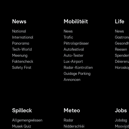
News
Mobilitéit
Life
National
News
News
International
Trafic
Gastron
Panorama
Pëtrolspräisser
Gesondh
Tech-World
Autofestival
Reesen
Meenung
Auto-Tester
Spende
Faktencheck
Lux-Airport
Déiereru
Safety First
Radar-Kontrollen
Horosko
Guidage Parking
Annoncen
Spilleck
Meteo
Jobs
Allgemengwëssen
Radar
Jobdag
Musek Quiz
Nidderschléi
Moovijo