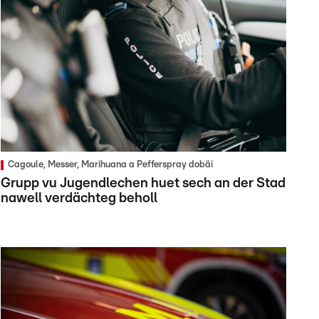
Cagoule, Messer, Marihuana a Pefferspray dobäi
Grupp vu Jugendlechen huet sech an der Stad
nawell verdächteg beholl