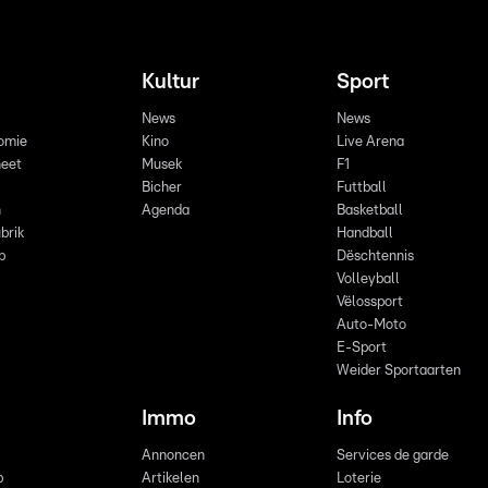
Kultur
Sport
News
News
omie
Kino
Live Arena
eet
Musek
F1
Bicher
Futtball
n
Agenda
Basketball
brik
Handball
p
Dëschtennis
Volleyball
Vëlossport
Auto-Moto
E-Sport
Weider Sportaarten
Immo
Info
Annoncen
Services de garde
b
Artikelen
Loterie