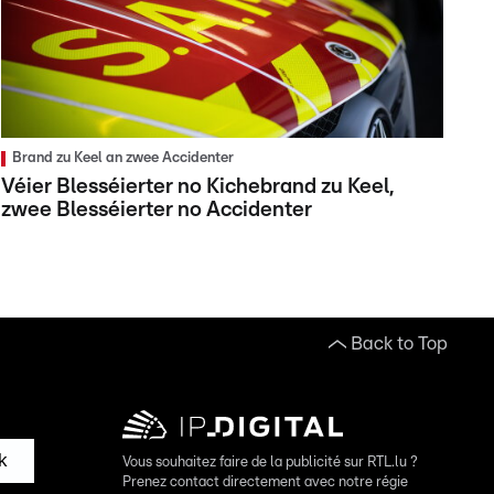
Brand zu Keel an zwee Accidenter
Véier Blesséierter no Kichebrand zu Keel,
zwee Blesséierter no Accidenter
Back to Top
k
Vous souhaitez faire de la publicité sur RTL.lu ?
Prenez contact directement avec notre régie