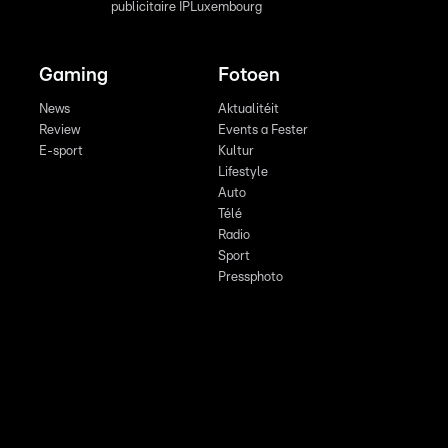
publicitaire IPLuxembourg
Gaming
Fotoen
News
Aktualitéit
Review
Events a Fester
E-sport
Kultur
Lifestyle
Auto
Télé
Radio
Sport
Pressphoto