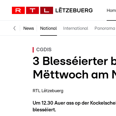
Hom
News
National
International
Panorama
CGDIS
3 Blesséierter 
Mëttwoch am 
RTL Lëtzebuerg
Um 12.30 Auer ass op der Kockelsche
blesséiert.