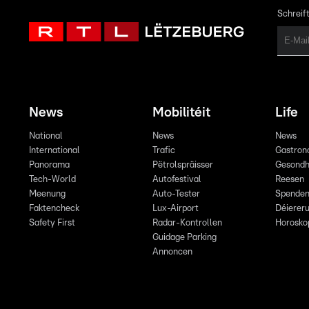
Schreift
News
Mobilitéit
Life
National
News
News
International
Trafic
Gastron
Panorama
Pëtrolspräisser
Gesondh
Tech-World
Autofestival
Reesen
Meenung
Auto-Tester
Spende
Faktencheck
Lux-Airport
Déiereru
Safety First
Radar-Kontrollen
Horosko
Guidage Parking
Annoncen