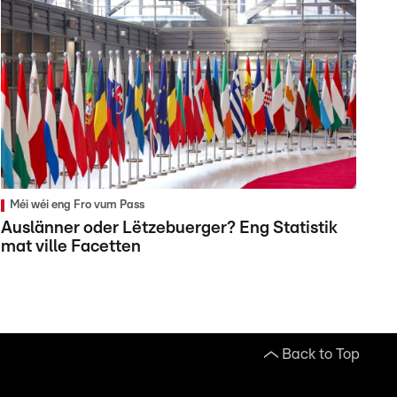
Méi wéi eng Fro vum Pass
Auslänner oder Lëtzebuerger? Eng Statistik
mat ville Facetten
Back to Top