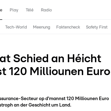
e
Play
Télé
Radio
Tech-World
Meenung
Faktencheck
Safety First
t Schied an Héicht
t 120 Milliounen Euro
urance-Secteur op d'mannst 120 Milliounen Euro
astroph an der Geschicht um Land.