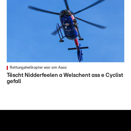
Rettungshelikopter war am Asaz
Tëscht Nidderfeelen a Welschent ass e Cyclist
gefall