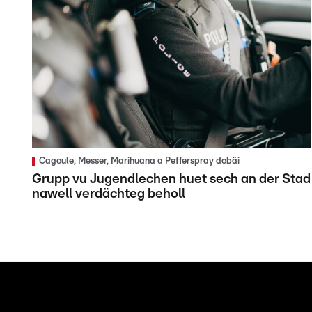
Cagoule, Messer, Marihuana a Pefferspray dobäi
Grupp vu Jugendlechen huet sech an der Stad
nawell verdächteg beholl