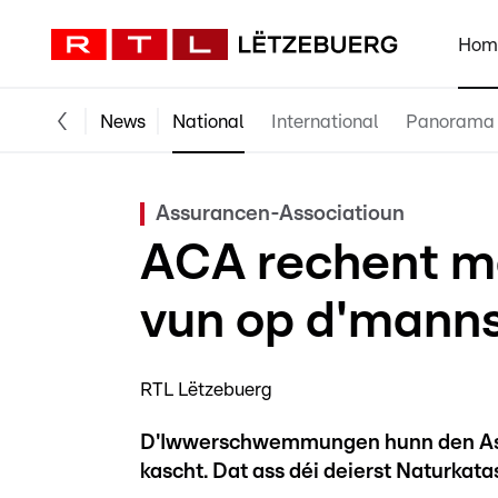
Hom
News
National
International
Panorama
Assurancen-Associatioun
ACA rechent ma
vun op d'manns
RTL Lëtzebuerg
D'Iwwerschwemmungen hunn den Ass
kascht. Dat ass déi deierst Naturkat