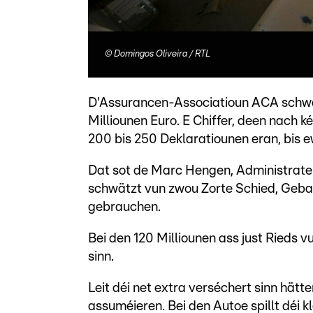
©
Domingos Oliveira / RTL
D'Assurancen-Associatioun ACA schw
Milliounen Euro. E Chiffer, deen nach
200 bis 250 Deklaratiounen eran, bis e
Dat sot de Marc Hengen, Administrate
schwätzt vun zwou Zorte Schied, Gebai
gebrauchen.
Bei den 120 Milliounen ass just Rieds 
sinn.
Leit déi net extra verséchert sinn hät
assuméieren. Bei den Autoe spillt déi k