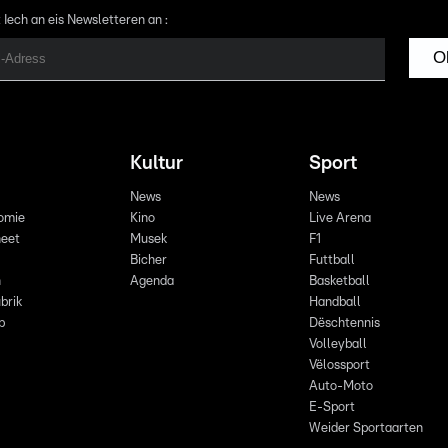
 Iech an eis Newsletteren an :
O
Kultur
Sport
News
News
omie
Kino
Live Arena
eet
Musek
F1
Bicher
Futtball
n
Agenda
Basketball
brik
Handball
p
Dëschtennis
Volleyball
Vëlossport
Auto-Moto
E-Sport
Weider Sportaarten