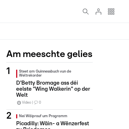
Am meeschte gelies
Steet am Guinnessbuch vun de
Weltrekorder
D'Betty Bromage ass déi
eelste "Wing Walkerin" op der
Welt
Video
0
Nei Wäiprouf um Programm
Picadilly: Wäin- a Wënzerfest