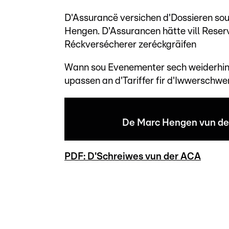
D'Assurancë versichen d'Dossieren sou
Hengen. D'Assurancen hätte vill Reser
Réckversécherer zeréckgräifen
Wann sou Evenementer sech weiderhin
upassen an d'Tariffer fir d'Iwwerschwem
De Marc Hengen vun der
PDF: D'Schreiwes vun der ACA