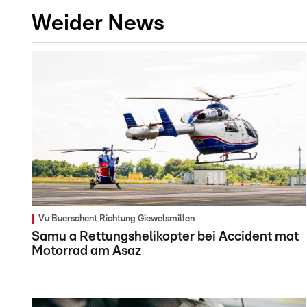
Weider News
Vu Buerschent Richtung Giewelsmillen
Samu a Rettungshelikopter bei Accident mat
Motorrad am Asaz