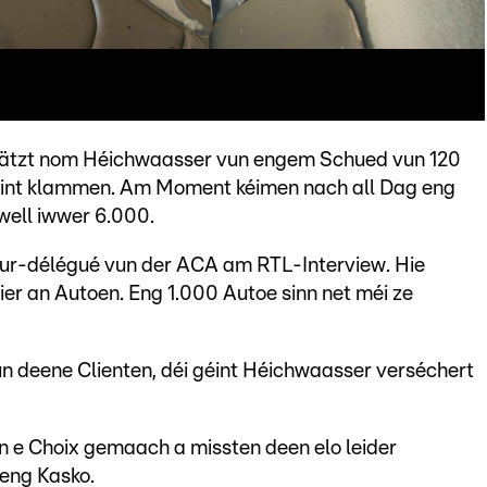
ätzt nom Héichwaasser vun engem Schued vun 120
 kéint klammen. Am Moment kéimen nach all Dag eng
well iwwer 6.000.
ur-délégué vun der ACA am RTL-Interview. Hie
er an Autoen. Eng 1.000 Autoe sinn net méi ze
vun deene Clienten, déi géint Héichwaasser verséchert
ten e Choix gemaach a missten deen elo leider
leng Kasko.