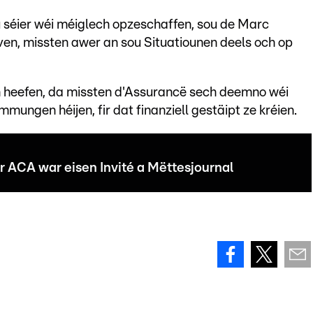
 séier wéi méiglech opzeschaffen, sou de Marc
ven, missten awer an sou Situatiounen deels och op
 heefen, da missten d'Assurancë sech deemno wéi
mungen héijen, fir dat finanziell gestäipt ze kréien.
 ACA war eisen Invité a Mëttesjournal