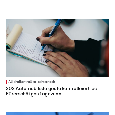
Alkoholkontroll zu Iechternach
303 Automobiliste goufe kontrolléiert, ee
Fürerschäi gouf agezunn