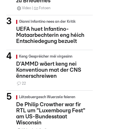
zu Briedemes
Video
Fotoen
Gianni Infantino nees an der Kritik
UEFA huet Infantino-
Mataarbechterin eng héich
Entschiedegung bezuelt
Keng Gespréicher méi virgesinn
D'AMMD wäert keng nei
Konventioun mat der CNS
ënnerschreiwen
22
Lëtzebuergesch Wuerzele feieren
De Philip Crowther war fir
RTL um "Luxembourg Fest"
am US-Bundesstaat
Wisconsin