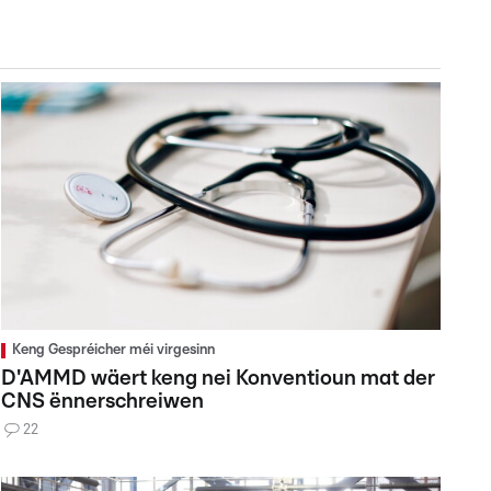
Keng Gespréicher méi virgesinn
D'AMMD wäert keng nei Konventioun mat der
CNS ënnerschreiwen
22