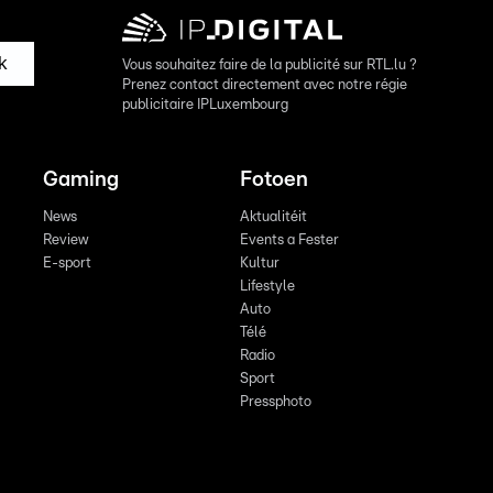
k
Vous souhaitez faire de la publicité sur RTL.lu ?
Prenez contact directement avec notre régie
publicitaire IPLuxembourg
Gaming
Fotoen
News
Aktualitéit
Review
Events a Fester
E-sport
Kultur
Lifestyle
Auto
Télé
Radio
Sport
Pressphoto