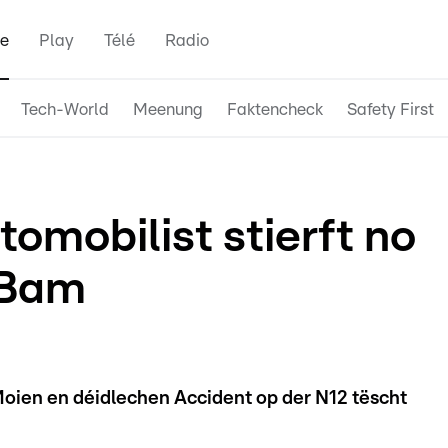
e
Play
Télé
Radio
Tech-World
Meenung
Faktencheck
Safety First
h
tomobilist stierft no
 Bam
Moien en déidlechen Accident op der N12 tëscht