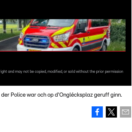
right and may not be copied, modified, or sold without the prior permission
er Police war och op d'Onglécksplaz geruff ginn.