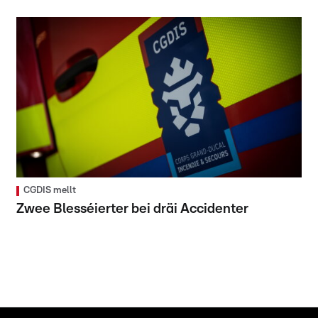
CGDIS mellt
Zwee Blesséierter bei dräi Accidenter