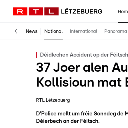
Hom
News
National
International
Panorama
Déidlechen Accident op der Féitsc
37 Joer alen Au
Kollisioun mat
RTL Lëtzebuerg
D'Police mellt um fréie Sonndeg de 
Déierbech an der Féitsch.