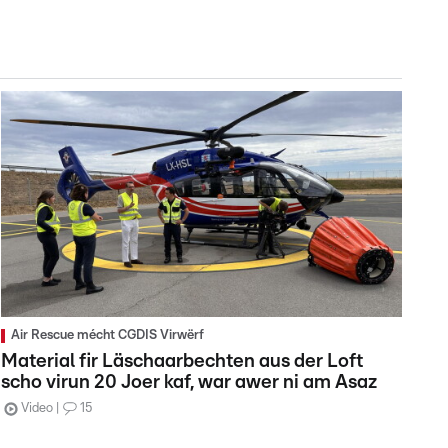
Air Rescue mécht CGDIS Virwërf
Material fir Läschaarbechten aus der Loft
scho virun 20 Joer kaf, war awer ni am Asaz
Video
15