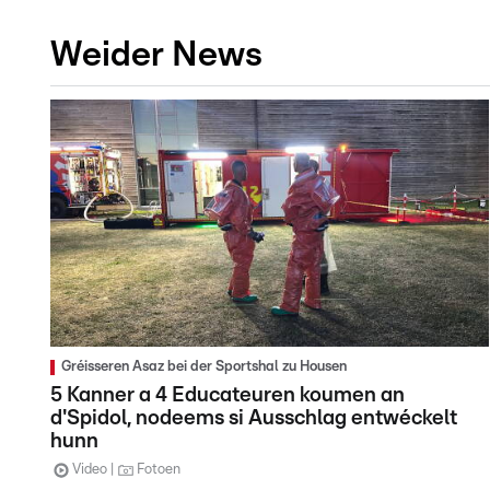
Weider News
Gréisseren Asaz bei der Sportshal zu Housen
5 Kanner a 4 Educateuren koumen an
d'Spidol, nodeems si Ausschlag entwéckelt
hunn
Video
Fotoen