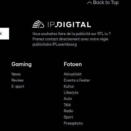
Back to Top
k
Vous souhaitez faire de la publicité sur RTL.lu ?
Prenez contact directement avec notre régie
publicitaire IPLuxembourg
Gaming
Fotoen
News
Aktualitéit
Review
Events a Fester
E-sport
Kultur
Lifestyle
Auto
Télé
Radio
Sport
Pressphoto