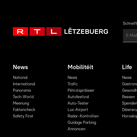
Schreift
News
Mobilitéit
Life
National
News
News
International
Trafic
Gastron
Panorama
Pëtrolspräisser
Gesondh
Tech-World
Autofestival
Reesen
Meenung
Auto-Tester
Spende
Faktencheck
Lux-Airport
Déiereru
Safety First
Radar-Kontrollen
Horosko
Guidage Parking
Annoncen