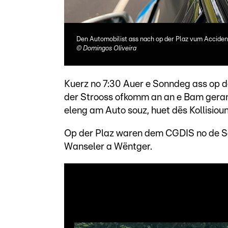
Den Automobilist ass nach op der Plaz vum Acciden
©
Domingos Oliveira
Kuerz no 7:30 Auer e Sonndeg ass op d
der Strooss ofkomm an an e Bam gerann
eleng am Auto souz, huet dës Kollisioun
Op der Plaz waren dem CGDIS no de Sam
Wanseler a Wëntger.