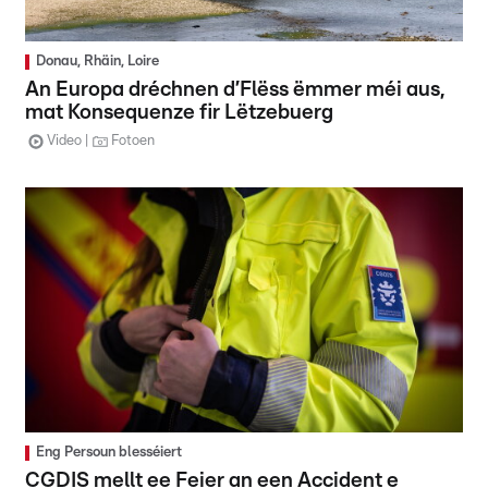
Donau, Rhäin, Loire
An Europa dréchnen d’Flëss ëmmer méi aus,
mat Konsequenze fir Lëtzebuerg
Video
Fotoen
Eng Persoun blesséiert
CGDIS mellt ee Feier an een Accident e