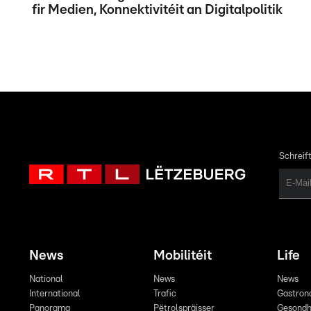
fir Medien, Konnektivitéit an Digitalpolitik
Schreift
News
Mobilitéit
Life
National
News
News
International
Trafic
Gastron
Panorama
Pëtrolspräisser
Gesondh