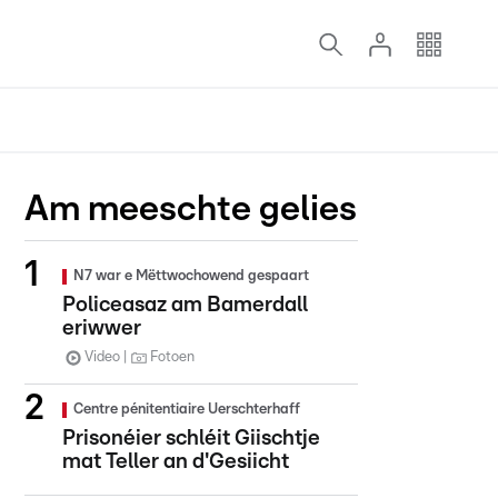
Am meeschte gelies
N7 war e Mëttwochowend gespaart
Policeasaz am Bamerdall
eriwwer
Video
Fotoen
Centre pénitentiaire Uerschterhaff
Prisonéier schléit Giischtje
mat Teller an d'Gesiicht