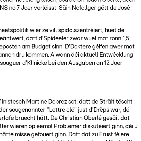
S no 7 Joer verléisst. Säin Nofollger gëtt de José
tspolitik wier ze vill spidolszentréiert, huet de
äntwert, datt d'Spideeler zwar wuel mat ronn 1,5
eposten am Budget sinn. D'Doktere géifen awer mat
hannen dru kommen. A wann déi aktuell Entwécklung
 souguer d'Klinicke bei den Ausgaben an 12 Joer
nistesch Martine Deprez sot, datt de Sträit tëscht
er sougenannter "Lettre clé" just d'Drëps war, déi
lafe bruecht hätt. De Christian Oberlé gesäit dat
fer wieren op eemol Problemer diskutéiert ginn, déi u
ätte misse gefouert ginn. Datt dat zu Frust féiere