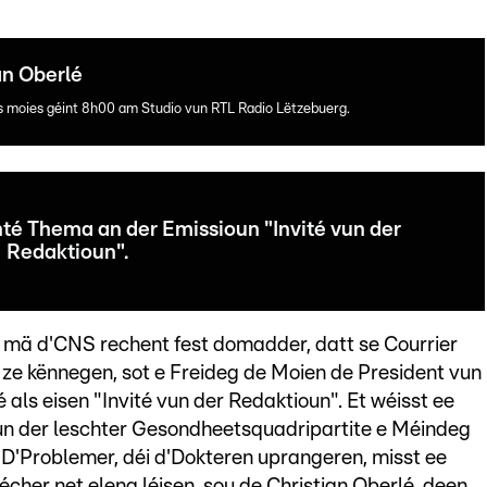
an Oberlé
es moies géint 8h00 am Studio vun RTL Radio Lëtzebuerg.
té Thema an der Emissioun "Invité vun der
Redaktioun".
, mä d'CNS rechent fest domadder, datt se Courrier
n ze kënnegen, sot e Freideg de Moien de President vun
als eisen "Invité vun der Redaktioun". Et wéisst ee
irun der leschter Gesondheetsquadripartite e Méindeg
D'Problemer, déi d'Dokteren uprangeren, misst ee
écher net eleng léisen, sou de Christian Oberlé, deen