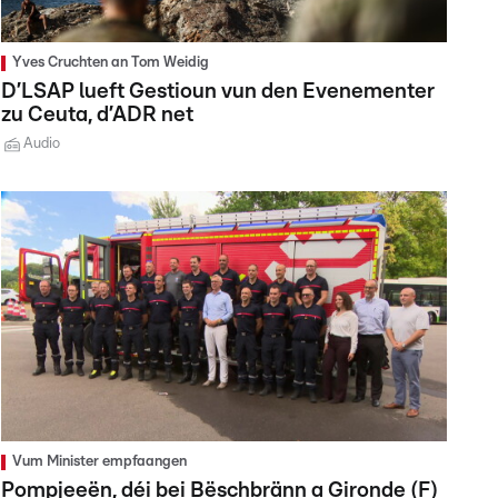
Yves Cruchten an Tom Weidig
D’LSAP lueft Gestioun vun den Evenementer
zu Ceuta, d’ADR net
Audio
Vum Minister empfaangen
Pompjeeën, déi bei Bëschbränn a Gironde (F)