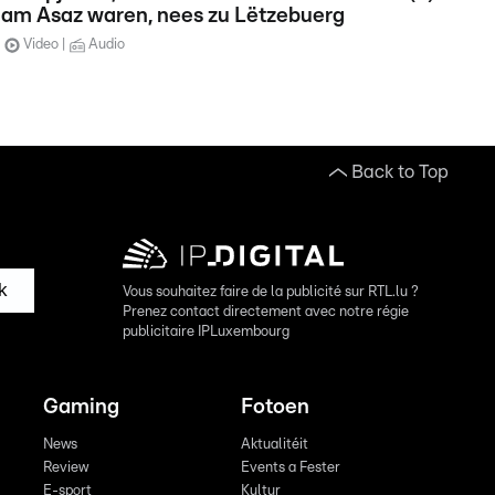
am Asaz waren, nees zu Lëtzebuerg
Video
Audio
Back to Top
k
Vous souhaitez faire de la publicité sur RTL.lu ?
Prenez contact directement avec notre régie
publicitaire IPLuxembourg
Gaming
Fotoen
News
Aktualitéit
Review
Events a Fester
E-sport
Kultur