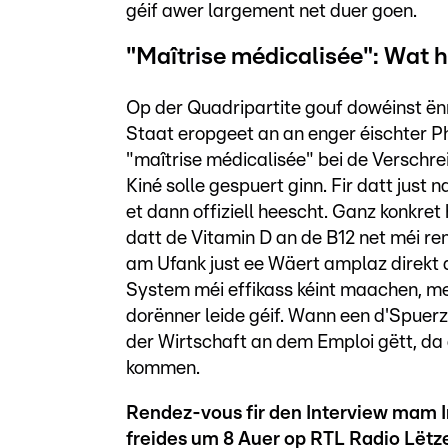
géif awer largement net duer goen.
"Maîtrise médicalisée": Wat 
Op der Quadripartite gouf dowéinst ën
Staat eropgeet an an enger éischter P
"maîtrise médicalisée" bei de Versch
Kiné solle gespuert ginn. Fir datt just 
et dann offiziell heescht. Ganz konkret
datt de Vitamin D an de B12 net méi rem
am Ufank just ee Wäert amplaz direkt de
System méi effikass kéint maachen, men
dorënner leide géif. Wann een d'Spuerz
der Wirtschaft an dem Emploi gëtt, da
kommen.
Rendez-vous fir den Interview mam I
freides um 8 Auer op RTL Radio Lëtz