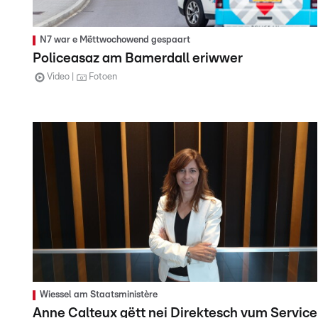
N7 war e Mëttwochowend gespaart
Policeasaz am Bamerdall eriwwer
Video
Fotoen
Wiessel am Staatsministère
Anne Calteux gëtt nei Direktesch vum Service