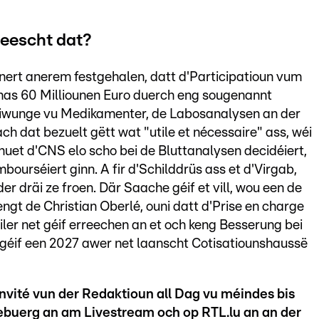
heescht dat?
nert anerem festgehalen, datt d'Participatioun vum
has 60 Milliounen Euro duerch eng sougenannt
reiwunge vu Medikamenter, de Labosanalysen an der
nach dat bezuelt gëtt wat "utile et nécessaire" ass, wéi
 huet d'CNS elo scho bei de Bluttanalysen decidéiert,
bourséiert ginn. A fir d'Schilddrüs ass et d'Virgab,
r dräi ze froen. Där Saache géif et vill, wou een de
gt de Christian Oberlé, ouni datt d'Prise en charge
iler net géif erreechen an et och keng Besserung bei
 géif een 2027 awer net laanscht Cotisatiounshaussë
nvité vun der Redaktioun all Dag vu méindes bis
ebuerg an am Livestream och op RTL.lu an an der