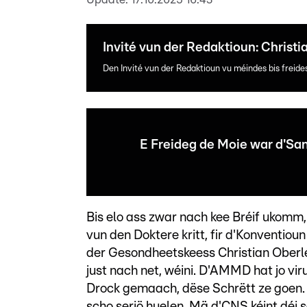
Invité vun der Redaktioun: Christi
Den Invité vun der Redaktioun vu méindes bis freid
E Freideg de Moie war d'San
Bis elo ass zwar nach kee Bréif ukomm
vun den Doktere kritt, fir d'Konventiou
der Gesondheetskeess Christian Oberlé 
just nach net, wéini. D'AMMD hat jo v
Drock gemaach, dëse Schrëtt ze goen. 
scho seriö huelen. Mä d'CNS kéint déi s