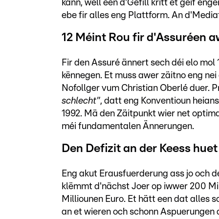
kann, well een d'Gefill kritt et géif en
ebe fir alles eng Plattform. An d'Mediat
12 Méint Rou fir d'Assuréen a
Fir den Assuré ännert sech déi elo mol
kënnegen. Et muss awer zäitno eng nei
Nofollger vum Christian Oberlé duer. Pr
schlecht"
, datt eng Konventioun heians
1992. Mä den Zäitpunkt wier net optim
méi fundamentalen Ännerungen.
Den Defizit an der Keess hue
Eng akut Erausfuerderung ass jo och dé
klëmmt d'nächst Joer op iwwer 200 Mill
Milliounen Euro. Et hätt een dat alles
an et wieren och schonn Aspuerungen a