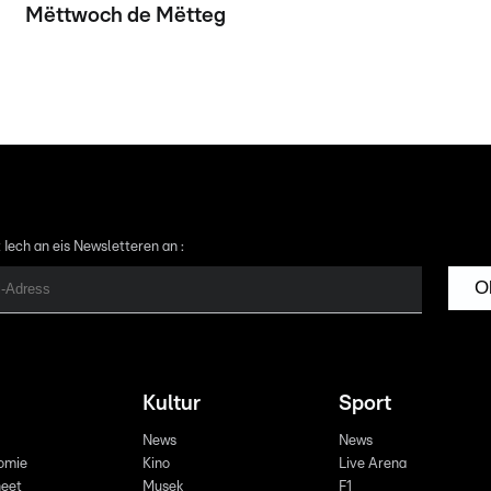
Mëttwoch de Mëtteg
 Iech an eis Newsletteren an :
O
Kultur
Sport
News
News
omie
Kino
Live Arena
eet
Musek
F1