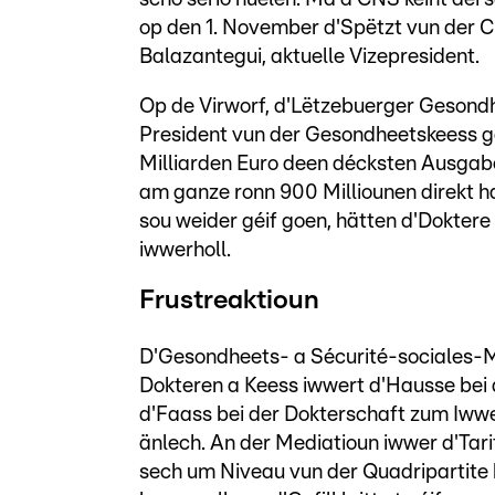
op den 1. November d'Spëtzt vun der CN
Balazantegui, aktuelle Vizepresident.
Op de Virworf, d'Lëtzebuerger Gesondhee
President vun der Gesondheetskeess ge
Milliarden Euro deen décksten Ausgab
am ganze ronn 900 Milliounen direkt 
sou weider géif goen, hätten d'Doktere
iwwerholl.
Frustreaktioun
D'Gesondheets- a Sécurité-sociales-Mi
Dokteren a Keess iwwert d'Hausse bei d
d'Faass bei der Dokterschaft zum Iwwer
änlech. An der Mediatioun iwwer d'Tarif
sech um Niveau vun der Quadripartite h