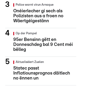
Police warnt virun Arnaque
Onéierlecher gi sech als
Polizisten aus a froen no
Wäertgéigestänn
Op der Pompel
95er Bensinn gëtt en
Donneschdeg bal 9 Cent méi
bëlleg
Aktualiséiert Zuelen
Statec passt
Inflatiounsprognos däitlech
no ënnen un