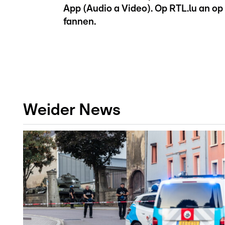
App (Audio a Video). Op RTL.lu an op
fannen.
Weider News