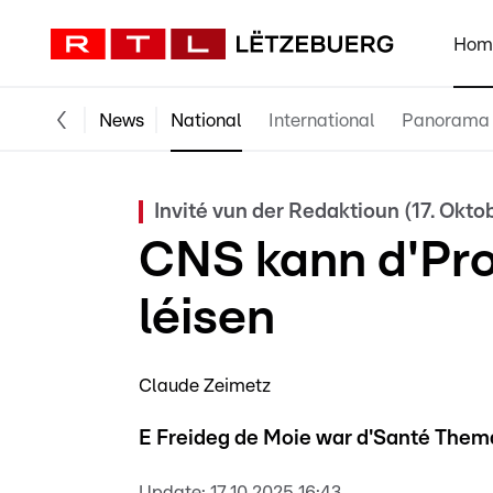
Hom
News
National
International
Panorama
Invité vun der Redaktioun (17. Okto
CNS kann d'Pro
léisen
Claude Zeimetz
E Freideg de Moie war d'Santé Thema
Update:
17.10.2025 16:43