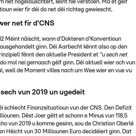
gem net nogelauschtert, kéint hie verstoen. Mä et géif
ioun wier fir déi do net déi richteg gewiescht.
wer net fir d'CNS
 12 Méint näischt, wann d'Dokteren d'Konventioun
 ausgehandelt ginn. Déi Aarbecht kënnt also op den
inzipiell fënnt den aktuelle President et
"u sech net
do mol nei gemaach géif ginn. Déi aktuell wier och vun
al, well de Moment villes nach um Wee wier en vue vu
t sech vun 2019 un ugedeit
i schlecht Finanzsituatioun vun der CNS. Den Defizit
iounen. Dëst Joer gëtt et schonn e Minus vun 118,5
 scho vun 2019 u komme gesinn, sou de Christian Oberlé
n Héicht vun 30 Milliounen Euro decidéiert ginn. Dat