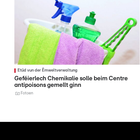
Etüd vun der Ëmweltverwaltung
Geféierlech Chemikalie solle beim Centre
antipoisons gemellt ginn
Fotoen