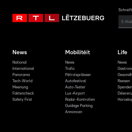
Schreift
News
Mobilitéit
Life
National
News
News
International
Trafic
Gastron
Panorama
Pëtrolspräisser
Gesondh
Tech-World
Autofestival
Reesen
Meenung
Auto-Tester
Spende
Faktencheck
Lux-Airport
Déiereru
Safety First
Radar-Kontrollen
Horosko
Guidage Parking
Annoncen