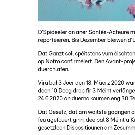
D'Spideeler an aner Santés-Acteurë m
reportéieren. Bis Dezember bleiwen d'D
Dat Ganzt soll spéitstens vum éischten 
op Nofro confirméiert. Den Avant-proj
duerchlafen.
Viru bal 3 Joer den 18. Mäerz 2020 war
deen 10 Deeg drop fir 3 Méint verlänge
24.6.2020 an duerno koumen eng 30 Te
Dat Gesetz, dat am wäitste gaangen a
feu agefouert ginn, dee bal 8 Méint a Kr
gesetzlech Dispositiounen am Zesumm