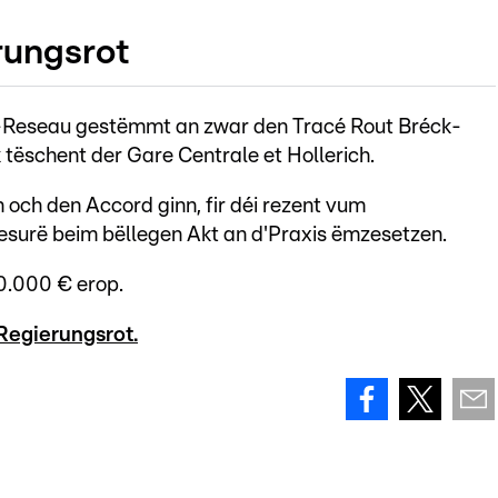
rungsrot
-Reseau gestëmmt an zwar den Tracé Rout Bréck-
 tëschent der Gare Centrale et Hollerich.
 och den Accord ginn, fir déi rezent vum
surë beim bëllegen Akt an d'Praxis ëmzesetzen.
0.000 € erop.
egierungsrot.