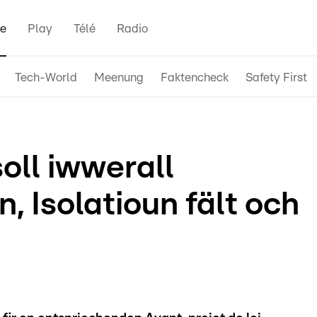
e
Play
Télé
Radio
Tech-World
Meenung
Faktencheck
Safety First
oll iwwerall
 Isolatioun fält och