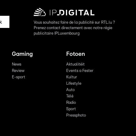
k
Vous souhaitez faire de la publicité sur RTL.lu ?
Prenez contact directement avec notre régie
publicitaire IPLuxembourg
Gaming
Fotoen
News
Aktualitéit
Review
Events a Fester
E-sport
Kultur
Lifestyle
Auto
Télé
Radio
Sport
Pressphoto