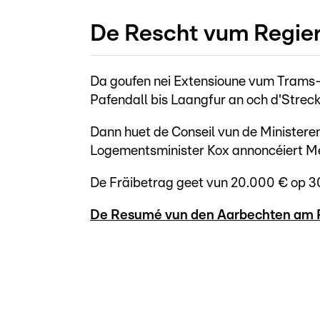
De Rescht vum Regie
Da goufen nei Extensioune vum Trams
Pafendall bis Laangfur an och d'Streck
Dann huet de Conseil vun de Ministeren
Logementsminister Kox annoncéiert Me
De Fräibetrag geet vun 20.000 € op 3
De Resumé vun den Aarbechten am R