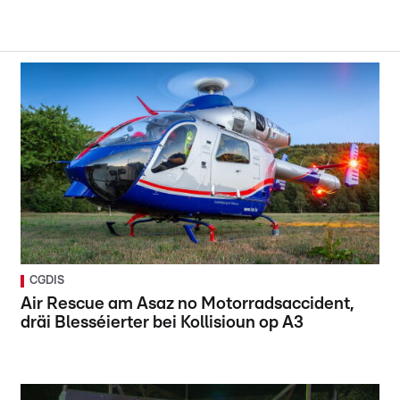
CGDIS
Air Rescue am Asaz no Motorradsaccident,
dräi Blesséierter bei Kollisioun op A3