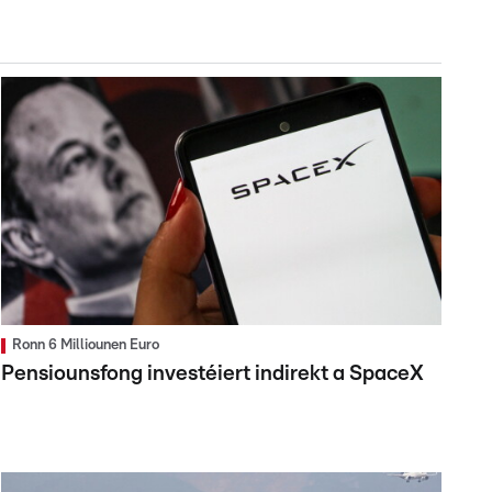
Ronn 6 Milliounen Euro
Pensiounsfong investéiert indirekt a SpaceX