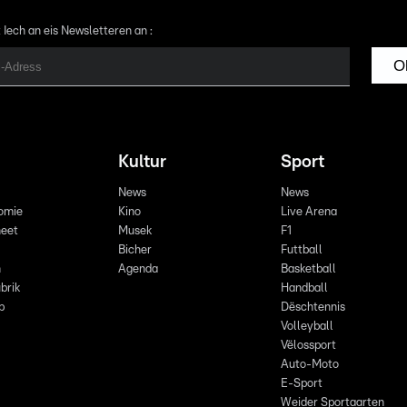
 Iech an eis Newsletteren an :
O
Kultur
Sport
News
News
omie
Kino
Live Arena
eet
Musek
F1
Bicher
Futtball
n
Agenda
Basketball
brik
Handball
p
Dëschtennis
Volleyball
Vëlossport
Auto-Moto
E-Sport
Weider Sportaarten