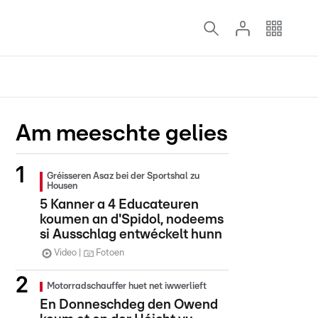
Am meeschte gelies
Gréisseren Asaz bei der Sportshal zu
Housen
5 Kanner a 4 Educateuren
koumen an d'Spidol, nodeems
si Ausschlag entwéckelt hunn
Video
Fotoen
Motorradschauffer huet net iwwerlieft
En Donneschdeg den Owend