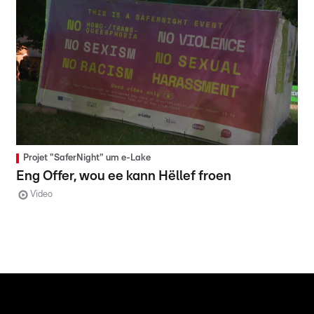
Projet "SaferNight" um e-Lake
Eng Offer, wou ee kann Hëllef froen
Video