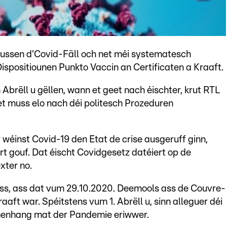
ussen d'Covid-Fäll och net méi systematesch
ispositiounen Punkto Vaccin an Certificaten a Kraaft.
Abrëll u gëllen, wann et geet nach éischter, krut RTL
et muss elo nach déi politesch Prozeduren
 wéinst Covid-19 den Etat de crise ausgeruff ginn,
rt gouf. Dat éischt Covidgesetz datéiert op de
xter no.
ss, ass dat vum 29.10.2020. Deemools ass de Couvre-
aaft war. Spéitstens vum 1. Abrëll u, sinn alleguer déi
enhang mat der Pandemie eriwwer.