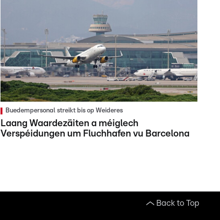
Buedempersonal streikt bis op Weideres
Laang Waardezäiten a méiglech
Verspéidungen um Fluchhafen vu Barcelona
Back to Top