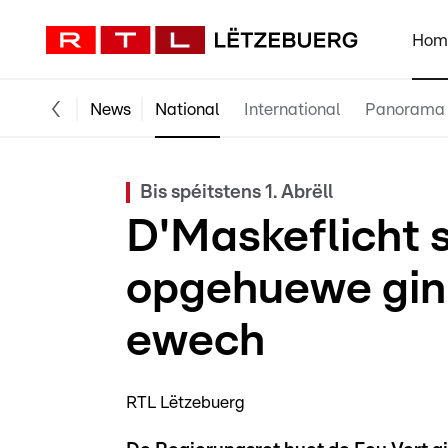
Hom
News
National
International
Panorama
Bis spéitstens 1. Abrëll
D'Maskeflicht s
opgehuewe ginn,
ewech
RTL Lëtzebuerg