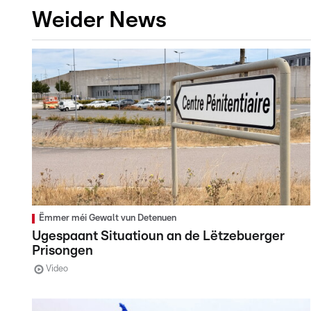
Weider News
Ëmmer méi Gewalt vun Detenuen
Ugespaant Situatioun an de Lëtzebuerger
Prisongen
Video