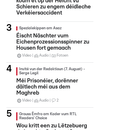
koum et op der Héicht vu
Schieren zu engem déidleche
Verkéiersaccident
Spezialekippen am Asaz
Éischt Näschter vum
Eichenprozessionsspinner zu
Housen fort gemaach
Video
Audio
Fotoen
Invité vun der Redaktioun (7. August) -
Serge Legil
Méi Prisonéier, dorënner
däitlech méi aus dem
Maghreb
Video
Audio
2
Grouss Ëmfro am Kader vum RTL
Readers' Choice
Wou kritt een zu Lëtzebuerg