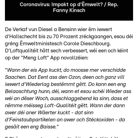
Coronavirus: Impakt op d'Ëmwelt? / Rep.
Fanny Kinsch
De Verkaf vun Diesel a Bensinn wier ëm iwwert
d'Hallschecht bis zu 70 Prozent zréckgaangen, esou déi
gréng Ëmweltministesch Carole Dieschbourg.
D'Loftqualitéit hätt sech verbessert, wéi een och kéint
op der "Meng Loft" App novollzéien:
"
Wann der eis App kuckt, do moosse mer verschidde
Saachen. Dat Eent ass den Ozon, deen och ganz vill
iwwert d'Wiederlag bestëmmt gëtt. Do kann een eng
Belaaschtung hunn, déi, wann et esou schéi Wieder ass
wéi an dëser Woch, ausschlaggebend ka sinn, dass et
nëmme méisseg Loft-Qualitéit gëtt. Wann der dann
awer déi aner Wäerter kuckt - dat sinn
d'Feinstaubpartikelen an awer och Stéckoxiden - da
gesäit een eng Baisse.
"