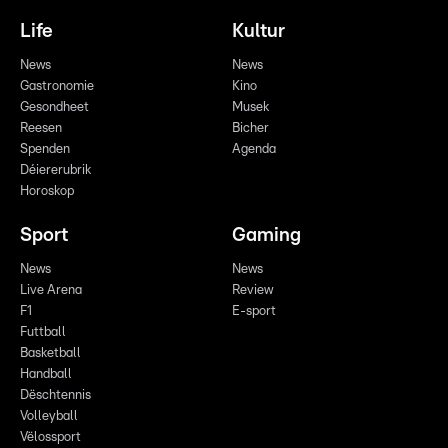
Life
Kultur
News
News
Gastronomie
Kino
Gesondheet
Musek
Reesen
Bicher
Spenden
Agenda
Déiererubrik
Horoskop
Sport
Gaming
News
News
Live Arena
Review
F1
E-sport
Futtball
Basketball
Handball
Dëschtennis
Volleyball
Vëlossport