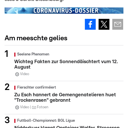
Am meeschte gelies
Seelene Phenomen
Wichteg Fakten zur Sonnendäischtert vum 12.
August
Video
Fierschter confirméiert
Zu Esch hannert de Gemengenatelieren huet
"Trockenrasen" gebrannt
Video
Fotoen
Futtball-Championnat: BGL Ligue
Nidderkuer klappt Opsteiger Walfer, Stroossen