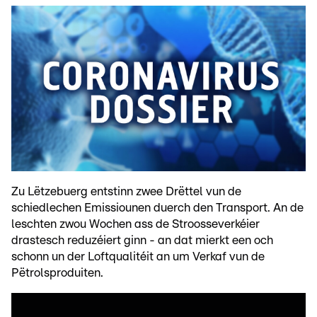
Zu Lëtzebuerg entstinn zwee Drëttel vun de
schiedlechen Emissiounen duerch den Transport. An de
leschten zwou Wochen ass de Stroosseverkéier
drastesch reduzéiert ginn - an dat mierkt een och
schonn un der Loftqualitéit an um Verkaf vun de
Pëtrolsproduiten.