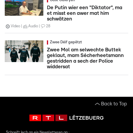
Gast Gibéryen
De Putin wier een "Diktator", ma
et misst een awer mat him
schwätzen
Video
Audio
28
Zwee Déif gepëtzt
Zwee Mol am selwechte Buttek
geklaut, mam Sécherheetsmann
gestridden a sech der Police
widdersat
Back to Top
Schreift Iech an eis Newsletteren an :