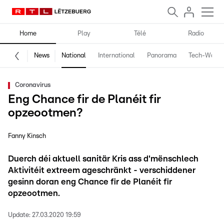
Home
Play
Télé
Radio
News
National
International
Panorama
Tech-World
Coronavirus
Eng Chance fir de Planéit fir
opzeootmen?
Fanny Kinsch
Duerch déi aktuell sanitär Kris ass d'mënschlech
Aktivitéit extreem ageschränkt - verschiddener
gesinn doran eng Chance fir de Planéit fir
opzeootmen.
Update:
27.03.2020 19:59