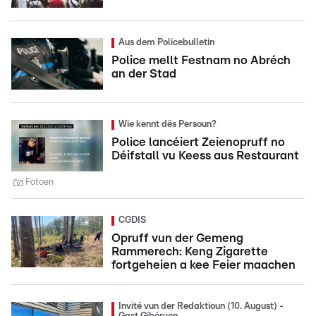
Aus dem Policebulletin
Police mellt Festnam no Abréch
an der Stad
Wie kennt dës Persoun?
Police lancéiert Zeienopruff no
Déifstall vu Keess aus Restaurant
Fotoen
CGDIS
Opruff vun der Gemeng
Rammerech: Keng Zigarette
fortgeheien a kee Feier maachen
Invité vun der Redaktioun (10. August) -