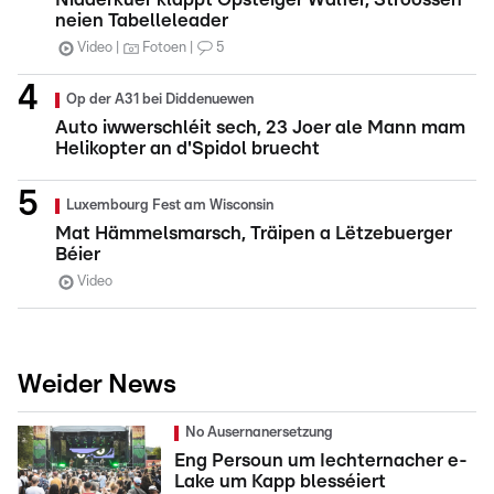
neien Tabelleleader
Video
Fotoen
5
Op der A31 bei Diddenuewen
Auto iwwerschléit sech, 23 Joer ale Mann mam
Helikopter an d'Spidol bruecht
Luxembourg Fest am Wisconsin
Mat Hämmelsmarsch, Träipen a Lëtzebuerger
Béier
Video
Weider News
No Ausernanersetzung
Eng Persoun um Iechternacher e-
Lake um Kapp blesséiert