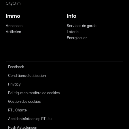
CityClim
Immo
Info
Annoncen
Services de garde
Artikelen
Loterie
Energieauer
Feedback
Conditions d'utilisation
Privacy
Politique en matière de cookies
Gestion des cookies
RTL Charte
Accidentsfotoen op RTL.lu
Push Astellungen