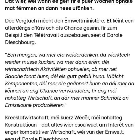
Dat wier, wéi wann ee géif fir e puer Wochen ophale
mat fëmmen an dann nees ufänken.
Dee Verglach mécht den Ëmweltministère. Et kéint een
allerdéngs d'Kris och als Chance gesinn, fir zum
Beispill den Télétravail auszebauen, seet d'Carole
Dieschbourg.
"
Ech mengen, wa mer elo weiderdenken, da wierklech
weider musse kucken, wa mer dann erëm déi
wirtschaftlech Aktivitéiten ophuelen, ob mer net
Saache fonnt hunn, déi eis gutt gefall hunn. Vläicht
Komponenten, déi mer elo geännert hunn an déi mer da
kënnen an eng Chance verwandelen, fir eng méi
nohalteg Wirtschaft, an där mer manner Schmotz an
Emissioune produzéieren
."
Kreeslafwirtschaft, méi kuerz Weeër, méi nohalteg
Konstruktioun - dat alles wier esou wuel am Interêt vun
enger kompetitiver Wirtschaft, wéi vun der Ëmwelt,
esou d'Carole Dieschbourg.