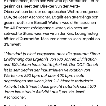
E Phänomeen, deen och weltwäit op Satellittebiller ze
gesinn ass, seet den Direkter vun der Äerd-
Observatioun bei der europäescher Weltraumagence
ESA, de Josef Aschbacher. Et géif een allerdéngs och
gesinn, datt zum Beispill Wuhan, wou d'Emissiounen
ëm 40 Prozent zréckgaange waren, elo nees um
selwechte Stand wier, wéi virun der Kris. Laangfristeg
hätten d'Quarantän-Mesuren deemno keen Impakt op
d'Ëmwelt.
"
Man darf ja nicht vergessen, dass die gesamte Klima-
Erwärmung das Ergebnis von 100 Jahren Zivilisation
und 100 Jahren Industrietätigkeit ist. Der CO2-Gehalt
ist ja seit Beginn der industriellen Revolution von
Werten um 290 bpm auf über 400 bpm heute
angestiegen und wenn jetzt 2-3 Monate reduzierte
Aktivität stattfindet, dass gleicht natürlich nicht 100
Jahre industrielle Aktivität aus.
", sou de Josef
Aschbacher.