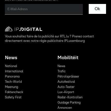
Ok
Vous souhaitez faire de la publicité sur RTL.lu ? Prenez contact
directement avec notre régie publicitaire IPLuxembourg
News
Mobilitéit
National
News
International
Trafic
Panorama
Pëtrolspräisser
Tech-World
Autofestival
Meenung
Auto-Tester
Faktencheck
Lux-Airport
Safety First
Radar-Kontrollen
Guidage Parking
Annoncen