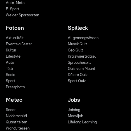
Auto-Moto
E-Sport
Weider Sportaarten
Fotoen
Spilleck
Aktualitéit
Allgemengwëssen
Events a Fester
Musek Quiz
Kultur
Geo Quiz
Lifestyle
Kräizwuerträtsel
Auto
Sproochespill
Télé
Quiz vum Mount
Radio
Déiere Quiz
Sport
Sport Quiz
Pressphoto
Meteo
Jobs
Radar
Jobdag
Nidderschléi
Moovijob
Quantitéiten
Lifelong Learning
Wandvitessen