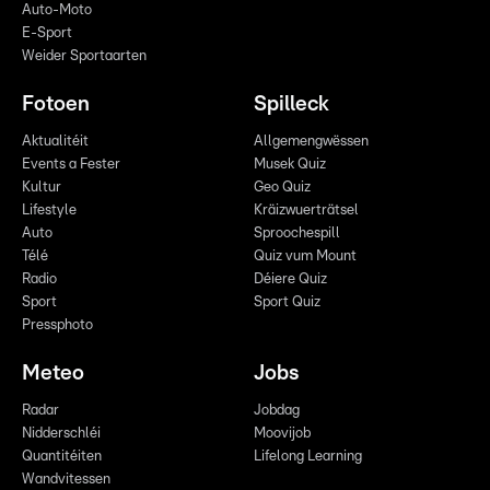
Auto-Moto
E-Sport
Weider Sportaarten
Fotoen
Spilleck
Aktualitéit
Allgemengwëssen
Events a Fester
Musek Quiz
Kultur
Geo Quiz
Lifestyle
Kräizwuerträtsel
Auto
Sproochespill
Télé
Quiz vum Mount
Radio
Déiere Quiz
Sport
Sport Quiz
Pressphoto
Meteo
Jobs
Radar
Jobdag
Nidderschléi
Moovijob
Quantitéiten
Lifelong Learning
Wandvitessen