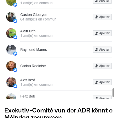
Exekutiv-Comité vun der ADR kënnt e
Méindeg zesummen