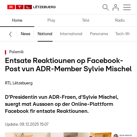
Home
Play
Télé
Radio
News
National
International
Panorama
Tech-World
Polemik
Entsate Reaktiounen op Facebook-
Post vun ADR-Member Sylvie Mischel
RTL Lëtzebuerg
D'Presidentin vun ADR-Fraen, d'Sylvie Mischel,
suergt mat Aussoen op der Online-Plattform
Facebook fir entsate Reaktiounen.
Update:
08.12.2025 15:07