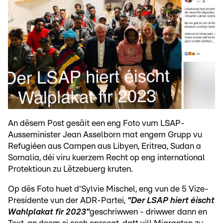
An dësem Post gesäit een eng Foto vum LSAP-
Ausseminister Jean Asselborn mat engem Grupp vu
Refugiéen aus Campen aus Libyen, Eritrea, Sudan a
Somalia, déi viru kuerzem Recht op eng international
Protektioun zu Lëtzebuerg kruten.
Op dës Foto huet d'Sylvie Mischel, eng vun de 5 Vize-
Presidente vun der ADR-Partei,
"Der LSAP hiert éischt
Wahlplakat fir 2023"
geschriwwen - driwwer dann en