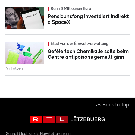
Ronn 6 Milliounen Euro
Pensiounsfong investéiert indirekt
a SpaceX
Etüd vun der Ëmweltverwaltung
Geféierlech Chemikalie solle beim
Centre antipoisons gemellt ginn
Fotoen
Back to Top
Schreift Iech an eis Newsletteren an :