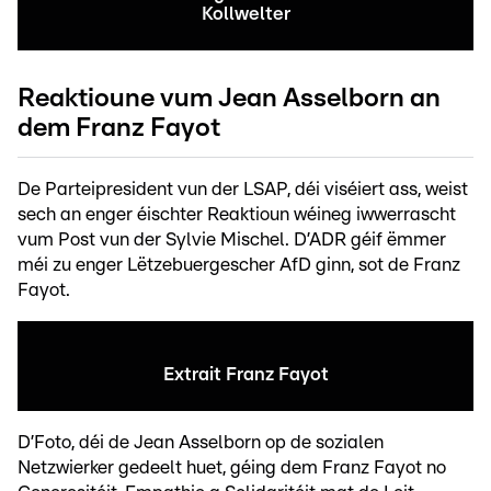
Kollwelter
Reaktioune vum Jean Asselborn an
dem Franz Fayot
De Parteipresident vun der LSAP, déi viséiert ass, weist
sech an enger éischter Reaktioun wéineg iwwerrascht
vum Post vun der Sylvie Mischel. D’ADR géif ëmmer
méi zu enger Lëtzebuergescher AfD ginn, sot de Franz
Fayot.
Extrait Franz Fayot
D’Foto, déi de Jean Asselborn op de sozialen
Netzwierker gedeelt huet, géing dem Franz Fayot no