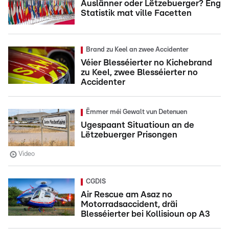
Auslänner oder Lëtzebuerger? Eng
Statistik mat ville Facetten
Brand zu Keel an zwee Accidenter
Véier Blesséierter no Kichebrand
zu Keel, zwee Blesséierter no
Accidenter
Ëmmer méi Gewalt vun Detenuen
Ugespaant Situatioun an de
Lëtzebuerger Prisongen
Video
CGDIS
Air Rescue am Asaz no
Motorradsaccident, dräi
Blesséierter bei Kollisioun op A3