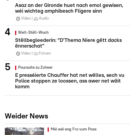
Asaz an der Gironde huet nach emol gewisen,
wéi wichteg amphibesch Fligere sinn
Video
Audio
Welt-Stëll-Woch
Stëllbegleederin: “D’Thema Niere gëtt dacks
ënnerschat”
Video
Fotoen
Poursuite zu Zolwer
E presséierte Chauffer hat net wëlles, sech vu
Police stoppen ze loossen, ass awer net wäit
komm
Weider News
Méi wéi eng Fro vum Pass