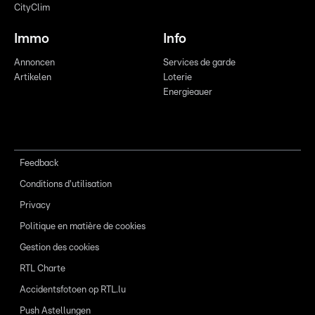
CityClim
Immo
Info
Annoncen
Services de garde
Artikelen
Loterie
Energieauer
Feedback
Conditions d'utilisation
Privacy
Politique en matière de cookies
Gestion des cookies
RTL Charte
Accidentsfotoen op RTL.lu
Push Astellungen