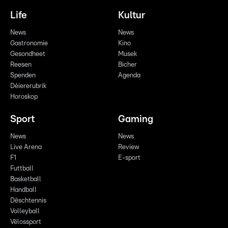
Life
Kultur
News
News
Gastronomie
Kino
Gesondheet
Musek
Reesen
Bicher
Spenden
Agenda
Déiererubrik
Horoskop
Sport
Gaming
News
News
Live Arena
Review
F1
E-sport
Futtball
Basketball
Handball
Dëschtennis
Volleyball
Vëlossport