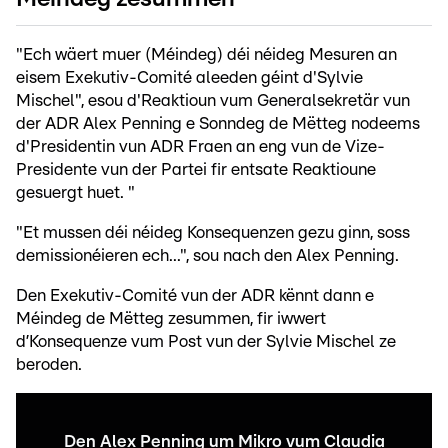
"Ech wäert muer (Méindeg) déi néideg Mesuren an
eisem Exekutiv-Comité aleeden géint d'Sylvie
Mischel", esou d'Reaktioun vum Generalsekretär vun
der ADR Alex Penning e Sonndeg de Mëtteg nodeems
d'Presidentin vun ADR Fraen an eng vun de Vize-
Presidente vun der Partei fir entsate Reaktioune
gesuergt huet. "
"Et mussen déi néideg Konsequenzen gezu ginn, soss
demissionéieren ech...", sou nach den Alex Penning.
Den Exekutiv-Comité vun der ADR kënnt dann e
Méindeg de Mëtteg zesummen, fir iwwert
d’Konsequenze vum Post vun der Sylvie Mischel ze
beroden.
Den Alex Penning um Mikro vum Claudia