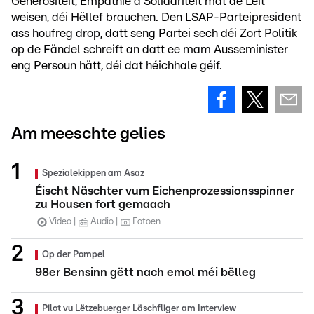
Generositéit, Empathie a Solidaritéit mat de Leit
weisen, déi Hëllef brauchen. Den LSAP-Parteipresident
ass houfreg drop, datt seng Partei sech déi Zort Politik
op de Fändel schreift an datt ee mam Ausseminister
eng Persoun hätt, déi dat héichhale géif.
Am meeschte gelies
Spezialekippen am Asaz
Éischt Näschter vum Eichenprozessionsspinner
zu Housen fort gemaach
Video
Audio
Fotoen
Op der Pompel
98er Bensinn gëtt nach emol méi bëlleg
Pilot vu Lëtzebuerger Läschfliger am Interview