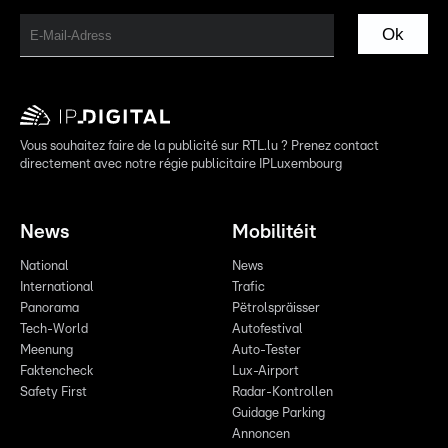
Ok
Vous souhaitez faire de la publicité sur RTL.lu ? Prenez contact
directement avec notre régie publicitaire IPLuxembourg
News
Mobilitéit
National
News
International
Trafic
Panorama
Pëtrolspräisser
Tech-World
Autofestival
Meenung
Auto-Tester
Faktencheck
Lux-Airport
Safety First
Radar-Kontrollen
Guidage Parking
Annoncen