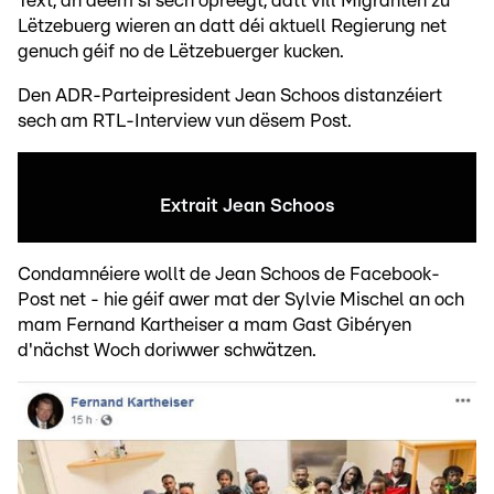
Text, an deem si sech opreegt, datt vill Migranten zu
Lëtzebuerg wieren an datt déi aktuell Regierung net
genuch géif no de Lëtzebuerger kucken.
Den ADR-Parteipresident Jean Schoos distanzéiert
sech am RTL-Interview vun dësem Post.
Extrait Jean Schoos
Condamnéiere wollt de Jean Schoos de Facebook-
Post net - hie géif awer mat der Sylvie Mischel an och
mam Fernand Kartheiser a mam Gast Gibéryen
d'nächst Woch doriwwer schwätzen.