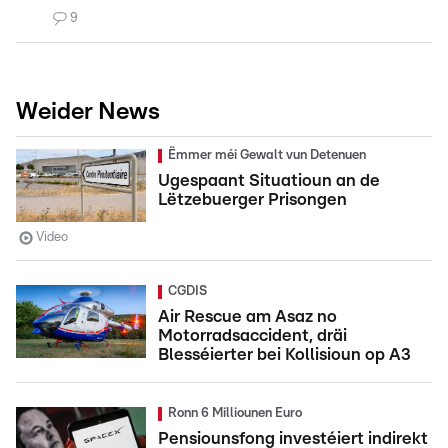
9
Weider News
Ëmmer méi Gewalt vun Detenuen
Ugespaant Situatioun an de
Lëtzebuerger Prisongen
Video
CGDIS
Air Rescue am Asaz no
Motorradsaccident, dräi
Blesséierter bei Kollisioun op A3
Ronn 6 Milliounen Euro
Pensiounsfong investéiert indirekt