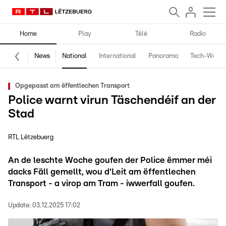
Home
Play
Télé
Radio
News
National
International
Panorama
Tech-World
Opgepasst am ëffentlechen Transport
Police warnt virun Täschendéif an der
Stad
RTL Lëtzebuerg
An de leschte Woche goufen der Police ëmmer méi
dacks Fäll gemellt, wou d'Leit am ëffentlechen
Transport - a virop am Tram - iwwerfall goufen.
Update:
03.12.2025 17:02