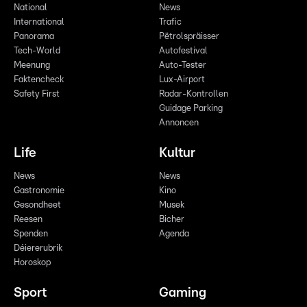
National
News
International
Trafic
Panorama
Pëtrolspräisser
Tech-World
Autofestival
Meenung
Auto-Tester
Faktencheck
Lux-Airport
Safety First
Radar-Kontrollen
Guidage Parking
Annoncen
Life
Kultur
News
News
Gastronomie
Kino
Gesondheet
Musek
Reesen
Bicher
Spenden
Agenda
Déiererubrik
Horoskop
Sport
Gaming