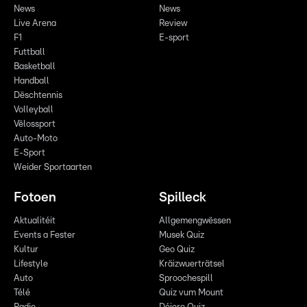
News
News
Live Arena
Review
F1
E-sport
Futtball
Basketball
Handball
Dëschtennis
Volleyball
Vëlossport
Auto-Moto
E-Sport
Weider Sportaarten
Fotoen
Spilleck
Aktualitéit
Allgemengwëssen
Events a Fester
Musek Quiz
Kultur
Geo Quiz
Lifestyle
Kräizwuerträtsel
Auto
Sproochespill
Télé
Quiz vum Mount