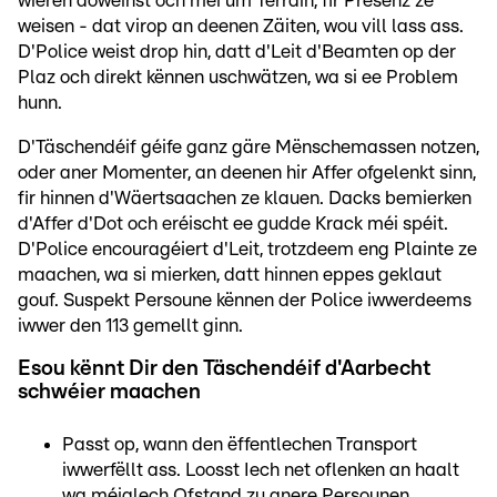
wieren dowéinst och méi um Terrain, fir Presenz ze
weisen - dat virop an deenen Zäiten, wou vill lass ass.
D'Police weist drop hin, datt d'Leit d'Beamten op der
Plaz och direkt kënnen uschwätzen, wa si ee Problem
hunn.
D'Täschendéif géife ganz gäre Mënschemassen notzen,
oder aner Momenter, an deenen hir Affer ofgelenkt sinn,
fir hinnen d'Wäertsaachen ze klauen. Dacks bemierken
d'Affer d'Dot och eréischt ee gudde Krack méi spéit.
D'Police encouragéiert d'Leit, trotzdeem eng Plainte ze
maachen, wa si mierken, datt hinnen eppes geklaut
gouf. Suspekt Persoune kënnen der Police iwwerdeems
iwwer den 113 gemellt ginn.
Esou kënnt Dir den Täschendéif d'Aarbecht
schwéier maachen
Passt op, wann den ëffentlechen Transport
iwwerfëllt ass. Loosst Iech net oflenken an haalt
wa méiglech Ofstand zu anere Persounen