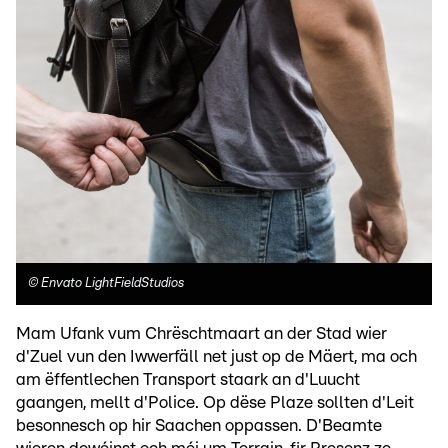
©
Envato LightFieldStudios
Mam Ufank vum Chrëschtmaart an der Stad wier
d'Zuel vun den Iwwerfäll net just op de Mäert, ma och
am ëffentlechen Transport staark an d'Luucht
gaangen, mellt d'Police. Op dëse Plaze sollten d'Leit
besonnesch op hir Saachen oppassen. D'Beamte