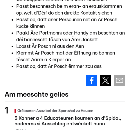
Passt besonnesch beim eran- an erausklammen
op, well d'Déif do den direkte Kontakt sichen
Passt op, datt aner Persounen net an Är Posch
kucke kënnen
Paakt Äre Portmonni oder Handy am beschten an
déi bannescht Täsch vun Ärer Jackett
Loosst Är Posch ni aus den Aen
Klemmt Är Posch mat der Ëffnung no bannen
tëscht Aarm a Kierper an
Passt op, datt Är Posch ëmmer zou ass
Am meeschte gelies
Gréisseren Asaz bei der Sportshal zu Housen
5 Kanner a 4 Educateuren koumen an d'Spidol,
nodeems si Ausschlag entwéckelt hunn