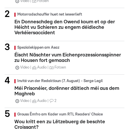
Video
Fotoen
Motorradschauffer huet net iwwerlieft
En Donneschdeg den Owend koum et op der
Héicht vu Schieren zu engem déidleche
Verkéiersaccident
Spezialekippen am Asaz
Éischt Näschter vum Eichenprozessionsspinner
zu Housen fort gemaach
Video
Audio
Fotoen
Invité vun der Redaktioun (7. August) - Serge Legil
Méi Prisonéier, dorënner däitlech méi aus dem
Maghreb
Video
Audio
2
Grouss Ëmfro am Kader vum RTL Readers' Choice
Wou kritt een zu Lëtzebuerg de beschte
Croissant?