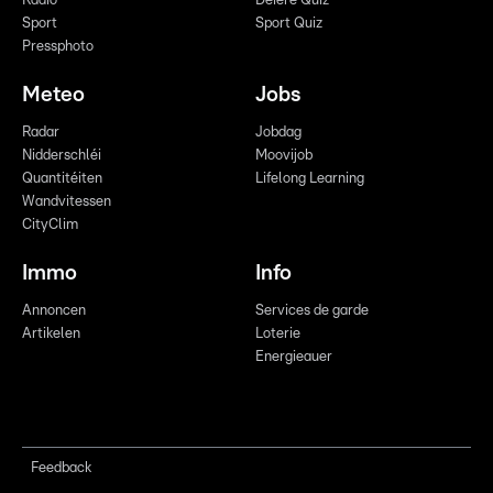
Radio
Déiere Quiz
Sport
Sport Quiz
Pressphoto
Meteo
Jobs
Radar
Jobdag
Nidderschléi
Moovijob
Quantitéiten
Lifelong Learning
Wandvitessen
CityClim
Immo
Info
Annoncen
Services de garde
Artikelen
Loterie
Energieauer
Feedback