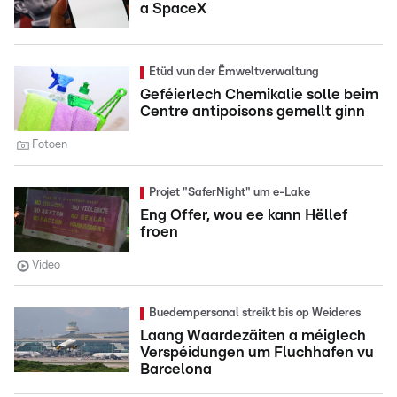
a SpaceX
Etüd vun der Ëmweltverwaltung
Geféierlech Chemikalie solle beim
Centre antipoisons gemellt ginn
Fotoen
Projet "SaferNight" um e-Lake
Eng Offer, wou ee kann Hëllef
froen
Video
Buedempersonal streikt bis op Weideres
Laang Waardezäiten a méiglech
Verspéidungen um Fluchhafen vu
Barcelona