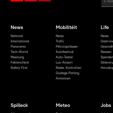
News
Mobilitéit
Life
National
News
News
International
Trafic
Gastron
Panorama
Pëtrolspräisser
Gesondh
Tech-World
Autofestival
Reesen
Meenung
Auto-Tester
Spende
Faktencheck
Lux-Airport
Déiereru
Safety First
Radar-Kontrollen
Horosko
Guidage Parking
Annoncen
Spilleck
Meteo
Jobs