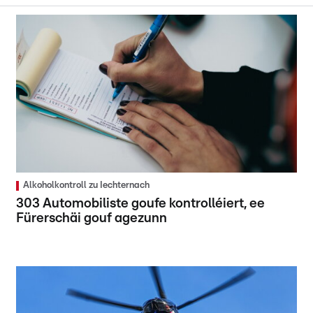
Alkoholkontroll zu Iechternach
303 Automobiliste goufe kontrolléiert, ee
Fürerschäi gouf agezunn