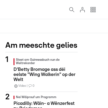
Am meeschte gelies
Steet am Guinnessbuch vun de
Weltrekorder
D'Betty Bromage ass déi
eelste "Wing Walkerin" op der
Welt
Video
0
Nei Wäiprouf um Programm
Picadilly: Wäin- a Wënzerfest