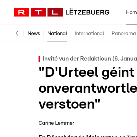
Hom
News
National
International
Panorama
Invité vun der Redaktioun (6. Jan
"D'Urteel géint
onverantwortle
verstoen"
Carine Lemmer