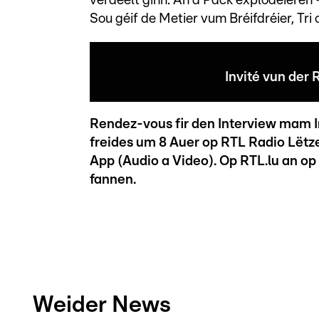
verdeelt ginn. An d'Päck explodéieren 
Sou géif de Metier vum Bréifdréier, Tri
Invité vun de
Rendez-vous fir den Interview mam I
freides um 8 Auer op RTL Radio Lëtz
App (Audio a Video). Op RTL.lu an op
fannen.
Weider News