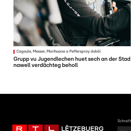
Cagoule, Messer, Marihuana a Pefferspray dobäi
Grupp vu Jugendlechen huet sech an der Stad
nawell verdächteg beholl
Schreift