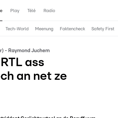
e
Play
Télé
Radio
Tech-World
Meenung
Faktencheck
Safety First
uar) - Raymond Juchem
 RTL ass
ch an net ze