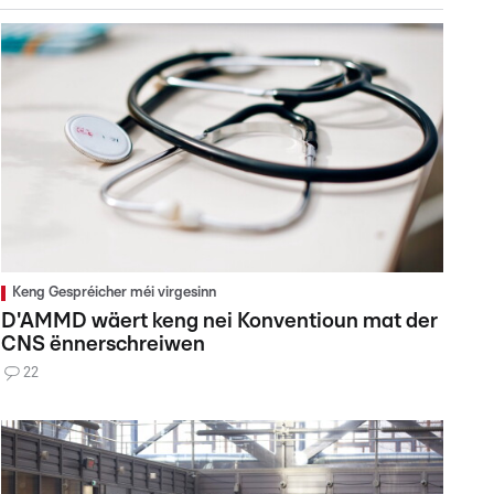
Keng Gespréicher méi virgesinn
D'AMMD wäert keng nei Konventioun mat der
CNS ënnerschreiwen
22