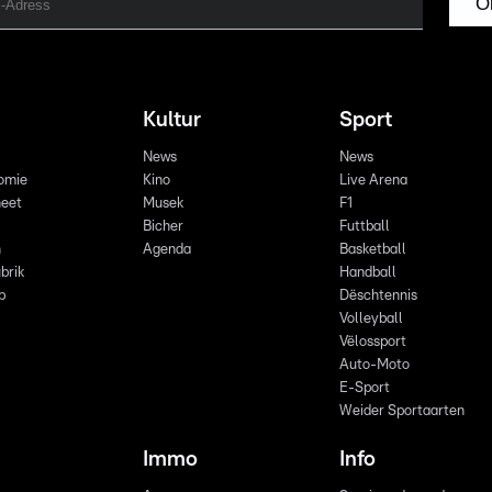
O
Kultur
Sport
News
News
omie
Kino
Live Arena
eet
Musek
F1
Bicher
Futtball
n
Agenda
Basketball
brik
Handball
p
Dëschtennis
Volleyball
Vëlossport
Auto-Moto
E-Sport
Weider Sportaarten
Immo
Info