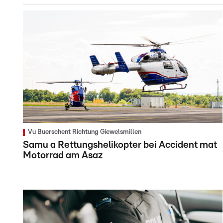
Vu Buerschent Richtung Giewelsmillen
Samu a Rettungshelikopter bei Accident mat
Motorrad am Asaz