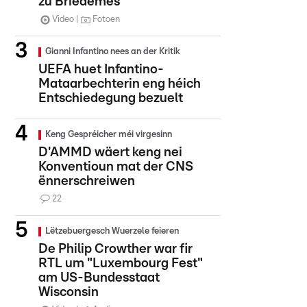
zu Briedemes
Video
Fotoen
Gianni Infantino nees an der Kritik
UEFA huet Infantino-
Mataarbechterin eng héich
Entschiedegung bezuelt
Keng Gespréicher méi virgesinn
D'AMMD wäert keng nei
Konventioun mat der CNS
ënnerschreiwen
22
Lëtzebuergesch Wuerzele feieren
De Philip Crowther war fir
RTL um "Luxembourg Fest"
am US-Bundesstaat
Wisconsin