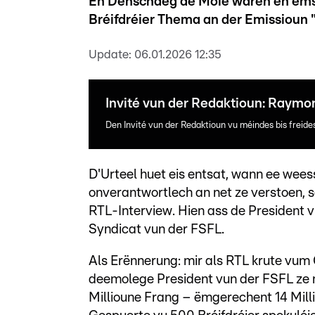
En Dënschdeg de Moie waren en ëmst
Bréifdréier Thema an der Emissioun "
Update:
06.01.2026 12:35
Invité vun der Redaktioun: Raym
Den Invité vun der Redaktioun vu méindes bis freid
D'Urteel huet eis entsat, wann ee weess
onverantwortlech an net ze verstoen
RTL-Interview. Hien ass de President 
Syndicat vun der FSFL.
Als Erënnerung: mir als RTL krute vu
deemolege President vun der FSFL ze 
Millioune Frang – ëmgerechent 14 Mill