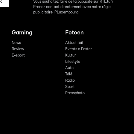
k
Vous souhaitez faire de la publicité sur RTL.lu ?
Prenez contact directement avec notre régie
publicitaire IPLuxembourg
Gaming
Fotoen
News
Aktualitéit
Review
Events a Fester
E-sport
Kultur
Lifestyle
Auto
Télé
Radio
Sport
Pressphoto