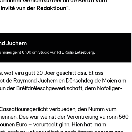
riddent Geriichtsurteel an de Beruff vum
Invité vun der Redaktioun".
ond Juchem
es moies géint 8h00 am Studio vun RTL Radio Lëtzebuerg.
, wat viru gutt 20 Joer geschitt ass. Et ass
, sot de Raymond Juchem en Dënschdeg de Moien am
vun der Bréifdréieschgewerkschaft, dem Nofollger-
m Cassatiounsgeriicht verbueden, den Numm vum
nennen. Dee war wéinst der Verontreiung vu ronn 560
iounen Euro – verurteelt ginn. Hien hat mam