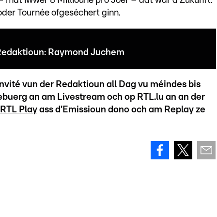
– mat iwwer 8 Millioune pro Joer – dat wär d'Zukunft.
 oder Tournée ofgeséchert ginn.
r Redaktioun: Raymond Juchem
nvité vun der Redaktioun all Dag vu méindes bis
ebuerg an am Livestream och op RTL.lu an an der
RTL Play
ass d'Emissioun dono och am Replay ze