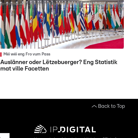
Méi wéi eng Fro vum Pass
Auslänner oder Lëtzebuerger? Eng Statistik
mat ville Facetten
Back to Top