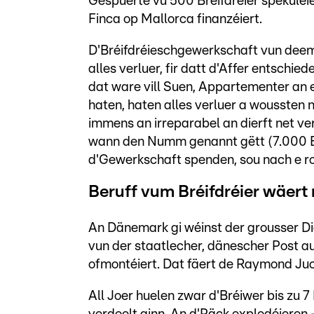
Gespuerte vu 500 Bréifdréier spekuléie
Finca op Mallorca finanzéiert.
D'Bréifdréieschgewerkschaft vun deemo
alles verluer, fir datt d'Affer entschi
dat ware vill Suen, Appartementer an e
haten, haten alles verluer a woussten n
immens an irreparabel an dierft net ver
wann den Numm genannt gëtt (7.000 Eur
d'Gewerkschaft spenden, sou nach e r
Beruff vum Bréifdréier wäer
An Dänemark gi wéinst der grousser Di
vun der staatlecher, dänescher Post au
ofmontéiert. Dat fäert de Raymond Ju
All Joer huelen zwar d'Bréiwer bis zu 