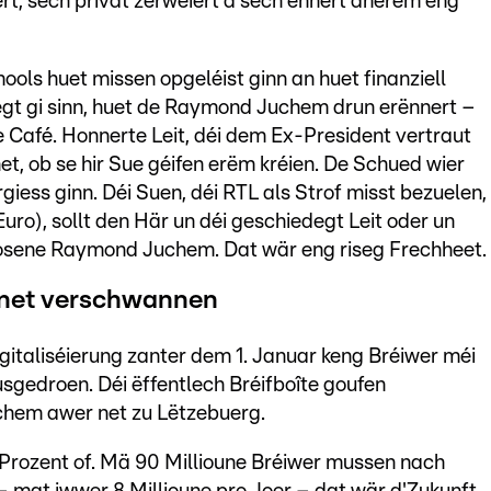
rt, sech privat zerwéiert a sech ënnert anerem eng
ols huet missen opgeléist ginn an huet finanziell
edegt gi sinn, huet de Raymond Juchem drun erënnert –
 Café. Honnerte Leit, déi dem Ex-President vertraut
et, ob se hir Sue géifen erëm kréien. De Schued wier
giess ginn. Déi Suen, déi RTL als Strof misst bezuelen,
o), sollt den Här un déi geschiedegt Leit oder un
osene Raymond Juchem. Dat wär eng riseg Frechheet.
t net verschwannen
gitaliséierung zanter dem 1. Januar keng Bréiwer méi
sgedroen. Déi ëffentlech Bréifboîte goufen
chem awer net zu Lëtzebuerg.
7 Prozent of. Mä 90 Millioune Bréiwer mussen nach