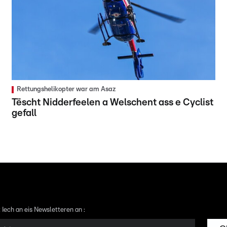
Rettungshelikopter war am Asaz
Tëscht Nidderfeelen a Welschent ass e Cyclist
gefall
 Iech an eis Newsletteren an :