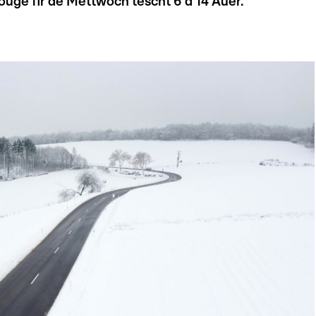
uge fir de Mëttwoch tëscht 6 a 14 Auer.