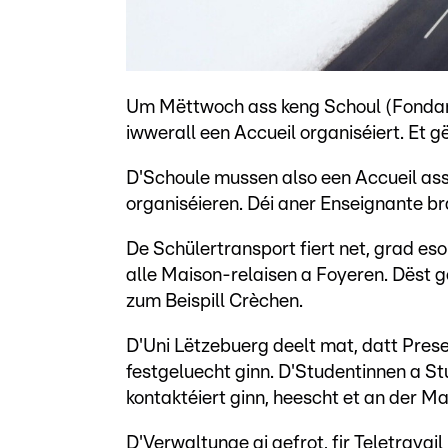
Um Mëttwoch ass keng Schoul (Fondame
iwwerall een Accueil organiséiert. Et g
D'Schoule mussen also een Accueil assu
organiséieren. Déi aner Enseignante br
De Schülertransport fiert net, grad e
alle Maison-relaisen a Foyeren. Dëst gë
zum Beispill Crèchen.
D'Uni Lëtzebuerg deelt mat, datt Pre
festgeluecht ginn. D'Studentinnen a S
kontaktéiert ginn, heescht et an der M
D'Verwaltunge gi gefrot, fir Teletrava