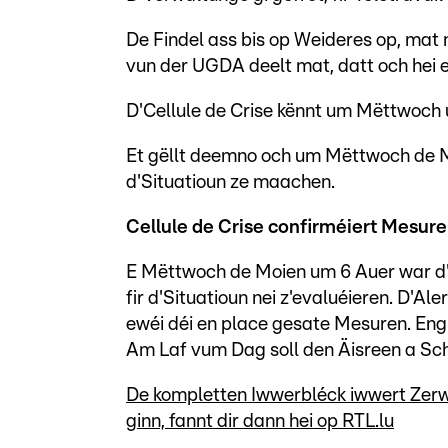
De Findel ass bis op Weideres op, mat
vun der UGDA deelt mat, datt och hei 
D'Cellule de Crise kënnt um Mëttwoch 
Et gëllt deemno och um Mëttwoch de Moi
d'Situatioun ze maachen.
Cellule de Crise confirméiert Mesu
E Mëttwoch de Moien um 6 Auer war d'
fir d'Situatioun nei z'evaluéieren. D'Al
ewéi déi en place gesate Mesuren. Eng 
Am Laf vum Dag soll den Äisreen a Sc
De kompletten Iwwerbléck iwwert Zerwi
ginn, fannt dir dann hei op RTL.lu