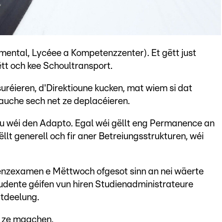
ntal, Lycéee a Kompetenzzenter). Et gëtt just
ëtt och kee Schoultransport.
réieren, d'Direktioune kucken, mat wiem si dat
auche sech net ze deplacéieren.
sou wéi den Adapto. Egal wéi gëllt eng Permanence an
llt generell och fir aner Betreiungsstrukturen, wéi
senzexamen e Mëttwoch ofgesot sinn an nei wäerte
tudente géifen vun hiren Studienadministrateure
atdeelung.
il ze maachen.