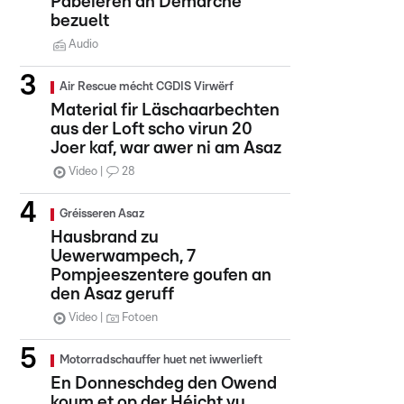
Pabeieren an Demarchë
bezuelt
Audio
Air Rescue mécht CGDIS Virwërf
Material fir Läschaarbechten
aus der Loft scho virun 20
Joer kaf, war awer ni am Asaz
Video
28
Gréisseren Asaz
Hausbrand zu
Uewerwampech, 7
Pompjeeszentere goufen an
den Asaz geruff
Video
Fotoen
Motorradschauffer huet net iwwerlieft
En Donneschdeg den Owend
koum et op der Héicht vu