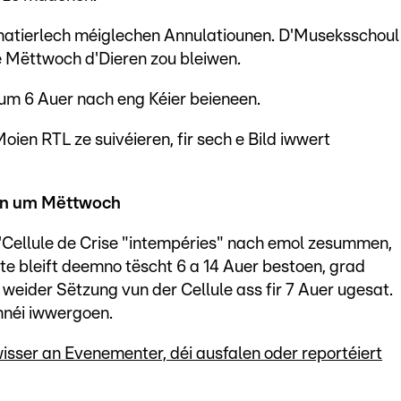
 natierlech méiglechen Annulatiounen. D'Museksschoul
e Mëttwoch d'Dieren zou bleiwen.
um 6 Auer nach eng Kéier beieneen.
en RTL ze suivéieren, fir sech e Bild iwwert
ren um Mëttwoch
Cellule de Crise "intempéries" nach emol zesummen,
erte bleift deemno tëscht 6 a 14 Auer bestoen, grad
weider Sëtzung vun der Cellule ass fir 7 Auer ugesat.
hnéi iwwergoen.
sser an Evenementer, déi ausfalen oder reportéiert