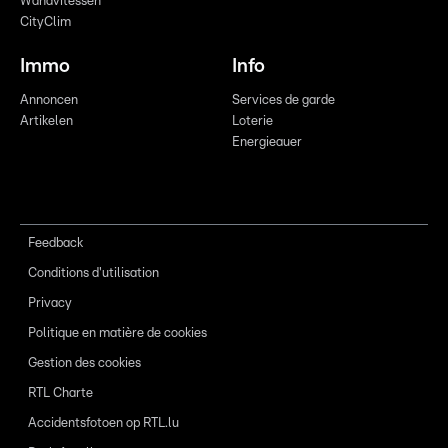
Wandvitessen
CityClim
Immo
Info
Annoncen
Services de garde
Artikelen
Loterie
Energieauer
Feedback
Conditions d'utilisation
Privacy
Politique en matière de cookies
Gestion des cookies
RTL Charte
Accidentsfotoen op RTL.lu