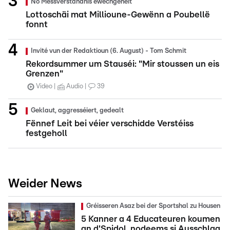
No Mëssverständnis ewechgeheit
Lottoschäi mat Millioune-Gewënn a Poubellë
fonnt
Invité vun der Redaktioun (6. August) - Tom Schmit
Rekordsummer um Stauséi: "Mir stoussen un eis
Grenzen"
Video
Audio
39
Geklaut, aggresséiert, gedealt
Fënnef Leit bei véier verschidde Verstéiss
festgeholl
Weider News
Gréisseren Asaz bei der Sportshal zu Housen
5 Kanner a 4 Educateuren koumen
an d'Spidol, nodeems si Ausschlag