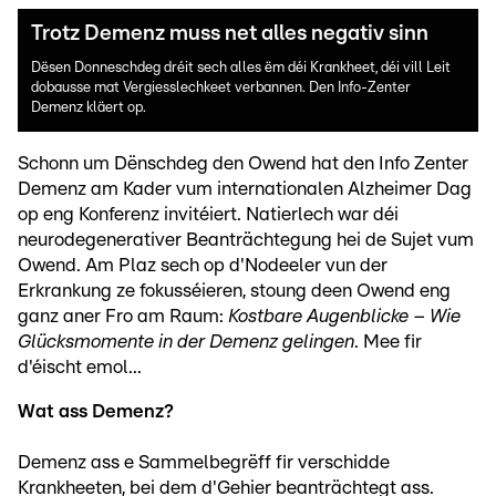
Trotz Demenz muss net alles negativ sinn
Dësen Donneschdeg dréit sech alles ëm déi Krankheet, déi vill Leit
dobausse mat Vergiesslechkeet verbannen. Den Info-Zenter
Demenz kläert op.
Schonn um Dënschdeg den Owend hat den Info Zenter
Demenz am Kader vum internationalen Alzheimer Dag
op eng Konferenz invitéiert. Natierlech war déi
neurodegenerativer Beanträchtegung hei de Sujet vum
Owend. Am Plaz sech op d'Nodeeler vun der
Erkrankung ze fokusséieren, stoung deen Owend eng
ganz aner Fro am Raum:
Kostbare Augenblicke – Wie
Glücksmomente in der Demenz gelingen
. Mee fir
d'éischt emol...
Wat ass Demenz?
Demenz ass e Sammelbegrëff fir verschidde
Krankheeten, bei dem d'Gehier beanträchtegt ass.