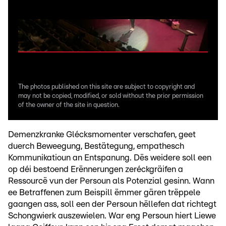
The photos published on this site are subject to copyright and
may not be copied, modified, or sold without the prior permission
of the owner of the site in question.
Demenzkranke Glécksmomenter verschafen, geet
duerch Beweegung, Bestätegung, empathesch
Kommunikatioun an Entspanung. Dës weidere soll een
op déi bestoend Erënnerungen zeréckgräifen a
Ressourcë vun der Persoun als Potenzial gesinn. Wann
ee Betraffenen zum Beispill ëmmer gären trëppele
gaangen ass, soll een der Persoun hëllefen dat richtegt
Schongwierk auszewielen. War eng Persoun hiert Liewe