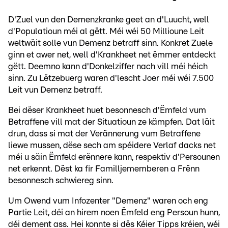
D'Zuel vun den Demenzkranke geet an d'Luucht, well
d'Populatioun méi al gëtt. Méi wéi 50 Millioune Leit
weltwäit solle vun Demenz betraff sinn. Konkret Zuele
ginn et awer net, well d'Krankheet net ëmmer entdeckt
gëtt. Deemno kann d'Donkelziffer nach vill méi héich
sinn. Zu Lëtzebuerg waren d'lescht Joer méi wéi 7.500
Leit vun Demenz betraff.
Bei dëser Krankheet huet besonnesch d'Ëmfeld vum
Betraffene vill mat der Situatioun ze kämpfen. Dat läit
drun, dass si mat der Verännerung vum Betraffene
liewe mussen, dëse sech am spéidere Verlaf dacks net
méi u säin Ëmfeld erënnere kann, respektiv d'Persounen
net erkennt. Dëst ka fir Familljememberen a Frënn
besonnesch schwiereg sinn.
Um Owend vum Infozenter "Demenz" waren och eng
Partie Leit, déi an hirem noen Ëmfeld eng Persoun hunn,
déi dement ass. Hei konnte si dës Kéier Tipps kréien, wéi