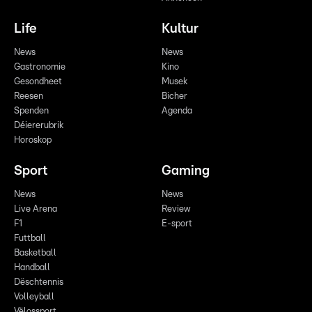
Life
Kultur
News
News
Gastronomie
Kino
Gesondheet
Musek
Reesen
Bicher
Spenden
Agenda
Déiererubrik
Horoskop
Sport
Gaming
News
News
Live Arena
Review
F1
E-sport
Futtball
Basketball
Handball
Dëschtennis
Volleyball
Vëlossport