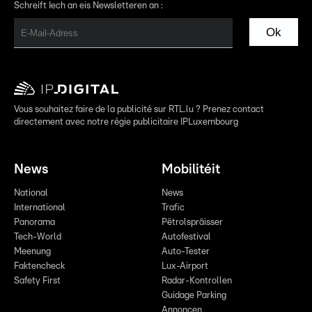
Schreift Iech an eis Newsletteren an :
Ok
Vous souhaitez faire de la publicité sur RTL.lu ? Prenez contact
directement avec notre régie publicitaire IPLuxembourg
News
Mobilitéit
National
News
International
Trafic
Panorama
Pëtrolspräisser
Tech-World
Autofestival
Meenung
Auto-Tester
Faktencheck
Lux-Airport
Safety First
Radar-Kontrollen
Guidage Parking
Annoncen