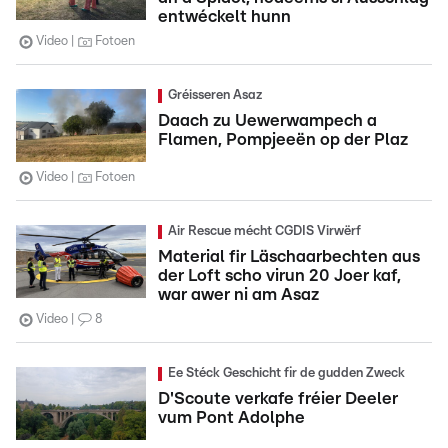
entwéckelt hunn
Video
Fotoen
Gréisseren Asaz
Daach zu Uewerwampech a
Flamen, Pompjeeën op der Plaz
Video
Fotoen
Air Rescue mécht CGDIS Virwërf
Material fir Läschaarbechten aus
der Loft scho virun 20 Joer kaf,
war awer ni am Asaz
Video
8
Ee Stéck Geschicht fir de gudden Zweck
D'Scoute verkafe fréier Deeler
vum Pont Adolphe