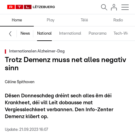
Home
Play
Télé
Radio
News
National
International
Panorama
Tech-World
Internationalen Alzheimer-Dag
Trotz Demenz muss net alles negativ
sinn
Céline Spithoven
Dësen Donneschdeg dréint sech alles ëm déi
Krankheet, déi vill Leit dobausse mat
Vergiesslechkeet verbannen. Den Info-Zenter
Demenz kläert op.
Update:
21.09.2023 16:07