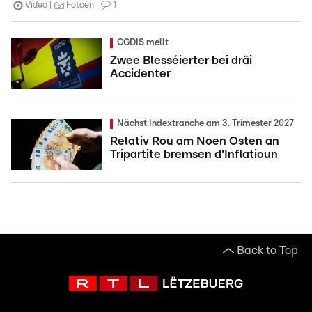
Video
Fotoen
1
CGDIS mellt
Zwee Blesséierter bei dräi
Accidenter
Nächst Indextranche am 3. Trimester 2027
Relativ Rou am Noen Osten an
Tripartite bremsen d'Inflatioun
Back to Top