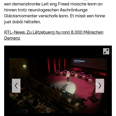
een demenzkranke Leit eng Freed maache kann an
hinnen trotz neurologeschen Aschränkunge
Glécksmomenter verschafe kann. Et misst een hinne
just dobäi hëllefen.
RTL-News: Zu Lëtzebuerg hu ronn 8.000 Mënschen
Demenz