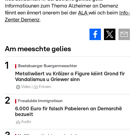
Informatiounen zum Thema Alzheimer an Demenz
fënnt een ënnert anerem bei der
ALA
wéi och beim
Info-
Zenter Demenz
.
Am meeschte gelies
Beetebuerger Buergermeeschter
Metallwäert vu Kräizer a Figure kéint Grond fir
Vandalismus u Griewer sinn
Video
Fotoen
Frauduléis Immigratioun
6.000 Euro fir falsch Pabeieren an Demarchë
bezuelt
Audio