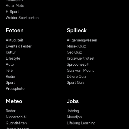
Auto-Moto
E-Sport
Weider Sportaarten
Fotoen
Spilleck
Aktualitéit
Allgemengwëssen
Events a Fester
Musek Quiz
Kultur
Geo Quiz
Lifestyle
Kräizwuerträtsel
Auto
Sproochespill
Télé
Quiz vum Mount
Radio
Déiere Quiz
Sport
Sport Quiz
Pressphoto
Meteo
Jobs
Radar
Jobdag
Nidderschléi
Moovijob
Quantitéiten
Lifelong Learning