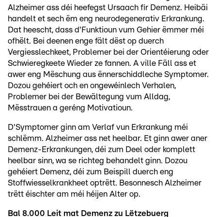
Alzheimer ass déi heefegst Ursaach fir Demenz. Heibäi
handelt et sech ëm eng neurodegenerativ Erkrankung.
Dat heescht, dass d'Funktioun vum Gehier ëmmer méi
ofhëlt. Bei deenen enge fält dëst op duerch
Vergiesslechkeet, Problemer bei der Orientéierung oder
Schwieregkeete Wieder ze fannen. A ville Fäll ass et
awer eng Mëschung aus ënnerschiddleche Symptomer.
Dozou gehéiert och en ongewéinlech Verhalen,
Problemer bei der Bewältegung vum Alldag,
Mësstrauen a geréng Motivatioun.
D'Symptomer ginn am Verlaf vun Erkrankung méi
schlëmm. Alzheimer ass net heelbar. Et ginn awer aner
Demenz-Erkrankungen, déi zum Deel oder komplett
heelbar sinn, wa se richteg behandelt ginn. Dozou
gehéiert Demenz, déi zum Beispill duerch eng
Stoffwiesselkrankheet optrëtt. Besonnesch Alzheimer
trëtt éischter am méi héijen Alter op.
Bal 8.000 Leit mat Demenz zu Lëtzebuerg