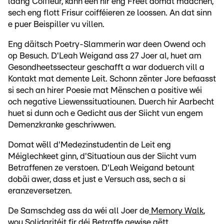
laang Coiffeur, kann een hir eng Freet domat maachen,
sech eng flott Frisur coifféieren ze loossen. An dat sinn
e puer Beispiller vu villen.
Eng däitsch Poetry-Slammerin war deen Owend och
op Besuch. D'Leah Weigand ass 27 Joer al, huet am
Gesondheetssecteur geschafft a war doduerch vill a
Kontakt mat demente Leit. Schonn zënter Jore befaasst
si sech an hirer Poesie mat Mënschen a positive wéi
och negative Liewenssituatiounen. Duerch hir Aarbecht
huet si dunn och e Gedicht aus der Siicht vun engem
Demenzkranke geschriwwen.
Domat wëll d'Medezinstudentin de Leit eng
Méiglechkeet ginn, d'Situatioun aus der Siicht vum
Betraffenen ze verstoen. D'Leah Weigand betount
dobäi awer, dass et just e Versuch ass, sech a si
eranzeversetzen.
De Samschdeg ass da wéi all Joer de
Memory Walk
,
wou Solidaritéit fir déi Betraffe gewise gëtt.