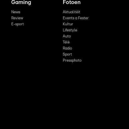
Gaming
Fotoen
News
Aktualitéit
Review
Events a Fester
E-sport
Kultur
Lifestyle
Auto
Télé
Radio
Sport
Pressphoto