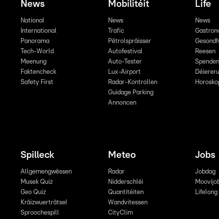
News
Mobilitéit
Life
National
News
News
International
Trafic
Gastron
Panorama
Pëtrolspräisser
Gesondh
Tech-World
Autofestival
Reesen
Meenung
Auto-Tester
Spende
Faktencheck
Lux-Airport
Déiereru
Safety First
Radar-Kontrollen
Horosko
Guidage Parking
Annoncen
Spilleck
Meteo
Jobs
Allgemengwëssen
Radar
Jobdag
Musek Quiz
Nidderschléi
Moovijo
Geo Quiz
Quantitéiten
Lifelong
Kräizwuerträtsel
Wandvitessen
Sproochespill
CityClim