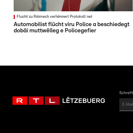
Flucht zu Réimech verhënnert Protokoll net
Automobilist flücht viru Police a beschiedegt
dobäi muttwëlleg e Policegefier
Schreift