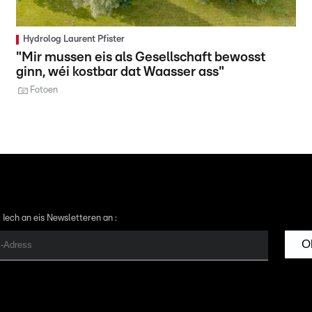
Hydrolog Laurent Pfister
"Mir mussen eis als Gesellschaft bewosst
ginn, wéi kostbar dat Waasser ass"
Fotoen
 Iech an eis Newsletteren an :
O