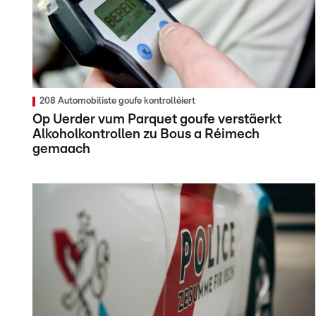
208 Automobiliste goufe kontrolléiert
Op Uerder vum Parquet goufe verstäerkt
Alkoholkontrollen zu Bous a Réimech
gemaach