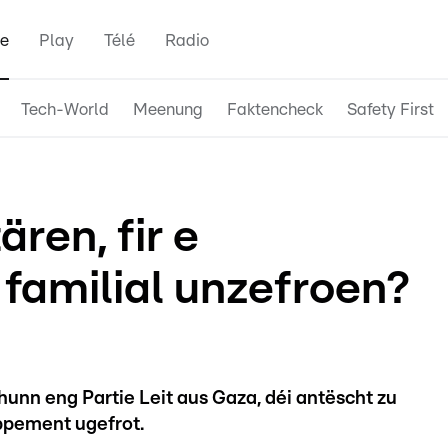
e
Play
Télé
Radio
Tech-World
Meenung
Faktencheck
Safety First
ären, fir e
amilial unzefroen?
nn eng Partie Leit aus Gaza, déi antëscht zu
ppement ugefrot.