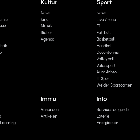
Kultur
Sport
News
News
omie
Kino
Live Arena
eet
Musek
F1
Bicher
Futtball
n
Agenda
Basketball
brik
Handball
p
Dëschtennis
Volleyball
Vëlossport
Auto-Moto
E-Sport
Weider Sportaarten
Immo
Info
Annoncen
Services de garde
b
Artikelen
Loterie
 Learning
Energieauer