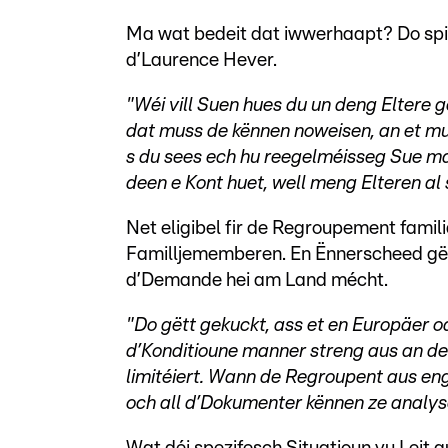
Ma wat bedeit dat iwwerhaapt? Do spill
d’Laurence Hever.
"Wéi vill Suen hues du un deng Eltere
dat muss de kënnen noweisen, an et mu
s du sees ech hu reegelméisseg Sue ma
deen e Kont huet, well meng Elteren al
Net eligibel fir de Regroupement famil
Familljememberen. En Ënnerscheed gët
d’Demande hei am Land mécht.
"Do gëtt gekuckt, ass et en Europäer 
d’Konditioune manner streng aus an de
limitéiert. Wann de Regroupent aus eng
och all d’Dokumenter kënnen ze analys