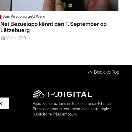
Aus Payconiq gëtt Wero
Nei Bezuelapp kënnt den 1. September op
Lëtzebuerg
Video
9
Back to Top
k
Vous souhaitez faire de la publicité sur RTL.lu ?
Prenez contact directement avec notre régie
publicitaire IPLuxembourg