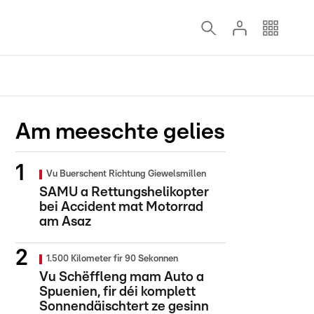
Am meeschte gelies
Vu Buerschent Richtung Giewelsmillen
SAMU a Rettungshelikopter
bei Accident mat Motorrad
am Asaz
1.500 Kilometer fir 90 Sekonnen
Vu Schëffleng mam Auto a
Spuenien, fir déi komplett
Sonnendäischtert ze gesinn