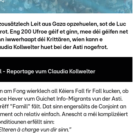
zousätzlech Leit aus Gaza opzehuelen, sot de Luc
t. Eng 200 Ufroe géif et ginn, mee déi géifen net
nn iwwerhaapt déi Krittären, wien kann e
dia Kollwelter huet bei der Asti nogefrot.
 - Reportage vum Claudia Kollwelter
 am Fong wierklech all Kéiers Fall fir Fall kucken, ob
nce Hever vum Guichet Info-Migrants vun der Asti.
ëff "Famill" fält. Dat sinn engersäits de Conjoint an
ent och relativ einfach. Anescht a méi komplizéiert
ditiounen erfëllt sinn:
teren à charge vun dir sinn."