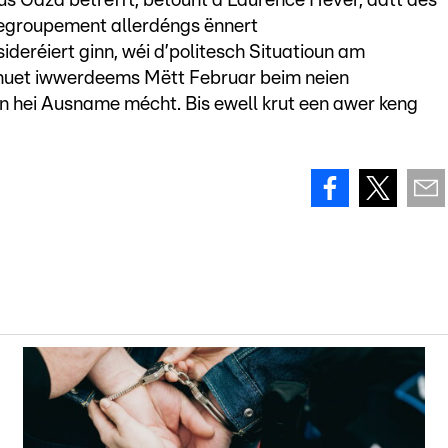
aus Gaza betrëfft, betount d’Laurence Hever, datt dës
eregroupement allerdéngs ënnert
ideréiert ginn, wéi d’politesch Situatioun am
t huet iwwerdeems Mëtt Februar beim neien
en hei Ausname mécht. Bis ewell krut een awer keng