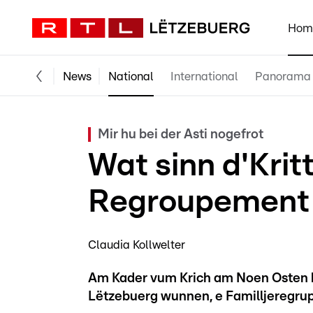
Hom
News
National
International
Panorama
Mir hu bei der Asti nogefrot
Wat sinn d'Kritt
Regroupement f
Claudia Kollwelter
Am Kader vum Krich am Noen Osten hu
Lëtzebuerg wunnen, e Familljeregru