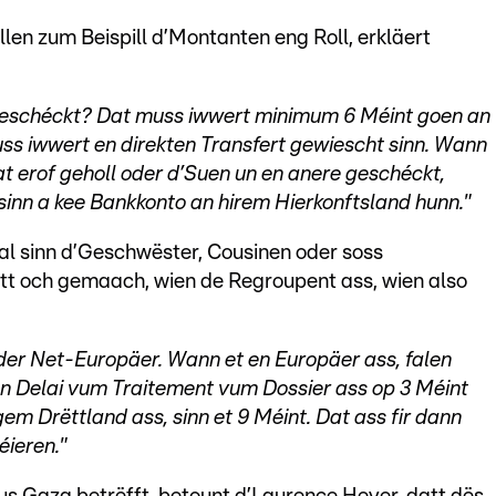
en zum Beispill d’Montanten eng Roll, erkläert
 geschéckt? Dat muss iwwert minimum 6 Méint goen an
ss iwwert en direkten Transfert gewiescht sinn. Wann
t erof geholl oder d’Suen un en anere geschéckt,
 sinn a kee Bankkonto an hirem Hierkonftsland hunn."
ial sinn d’Geschwëster, Cousinen oder soss
t och gemaach, wien de Regroupent ass, wien also
oder Net-Europäer. Wann et en Europäer ass, falen
n Delai vum Traitement vum Dossier ass op 3 Méint
em Drëttland ass, sinn et 9 Méint. Dat ass fir dann
éieren."