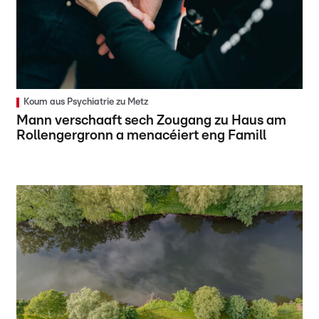
Koum aus Psychiatrie zu Metz
Mann verschaaft sech Zougang zu Haus am
Rollengergronn a menacéiert eng Famill