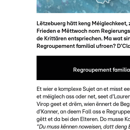
Lëtzebuerg hätt keng Méiglechkeet, 
Frieden e Mëttwoch nom Regierungsro
de Krittären entspriechen. Ma wat si
Regroupement familial ufroen? D’Clau
Regroupement familial
Et wier e komplexe Sujet an et misst een
et méiglech ass oder net, seet d'Laure
Virop geet et drëm, wien ënnert de Begr
d’Kanner, an deem Fall ass e Regruppem
gëtt et da bei den Elteren. Do musse Kon
"Du muss kënnen noweisen, datt deng El