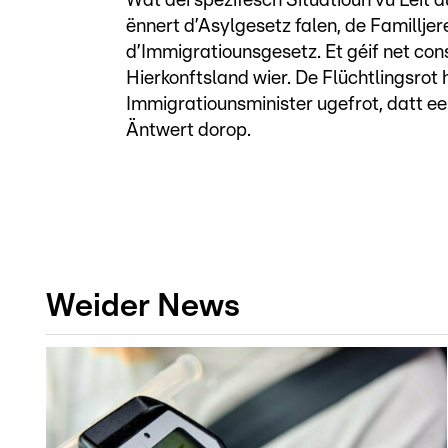
Wat déi spezifesch Situatioun vu Leit 
ënnert d’Asylgesetz falen, de Famillj
d’Immigratiounsgesetz. Et géif net cons
Hierkonftsland wier. De Flüchtlingsro
Immigratiounsminister ugefrot, datt e
Äntwert dorop.
Weider News