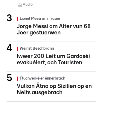
Audio
Lionel Messi am Trauer
Jorge Messi am Alter vun 68
Joer gestuerwen
Wéinst Bëschbränn
Iwwer 200 Leit um Gardaséi
evakuéiert, och Touristen
Fluchverkéier ënnerbrach
Vulkan Ätna op Sizilien op en
Neits ausgebrach