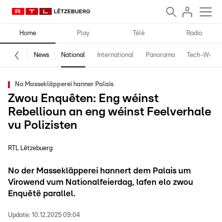
Home
Play
Télé
Radio
News
National
International
Panorama
Tech-World
No Massekläpperei hanner Palais
Zwou Enquêten: Eng wéinst
Rebellioun an eng wéinst Feelverhale
vu Polizisten
RTL Lëtzebuerg
No der Massekläpperei hannert dem Palais um
Virowend vum Nationalfeierdag, lafen elo zwou
Enquêtë parallel.
Update:
10.12.2025 09:04