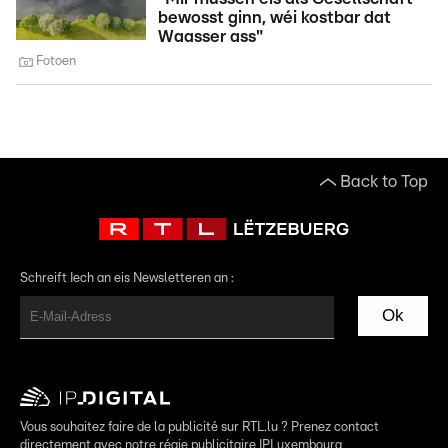
bewosst ginn, wéi kostbar dat
Waasser ass"
Fotoen
Back to Top
Schreift Iech an eis Newsletteren an :
Ok
Vous souhaitez faire de la publicité sur RTL.lu ? Prenez contact
directement avec notre régie publicitaire IPLuxembourg