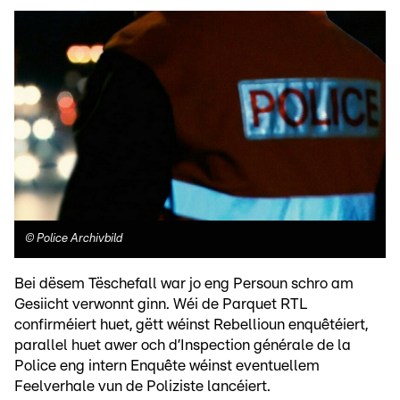
©
Police Archivbild
Bei dësem Tëschefall war jo eng Persoun schro am
Gesiicht verwonnt ginn. Wéi de Parquet RTL
confirméiert huet, gëtt wéinst Rebellioun enquêtéiert,
parallel huet awer och d’Inspection générale de la
Police eng intern Enquête wéinst eventuellem
Feelverhale vun de Poliziste lancéiert.