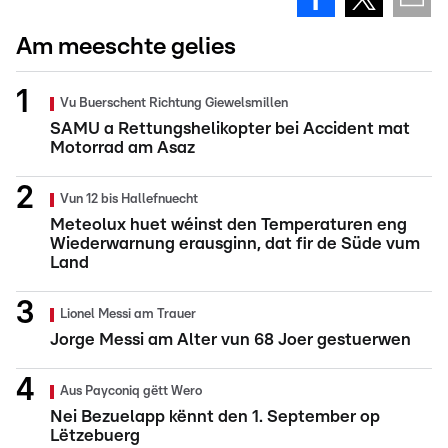
Am meeschte gelies
Vu Buerschent Richtung Giewelsmillen
SAMU a Rettungshelikopter bei Accident mat
Motorrad am Asaz
Vun 12 bis Hallefnuecht
Meteolux huet wéinst den Temperaturen eng
Wiederwarnung erausginn, dat fir de Süde vum
Land
Lionel Messi am Trauer
Jorge Messi am Alter vun 68 Joer gestuerwen
Aus Payconiq gëtt Wero
Nei Bezuelapp kënnt den 1. September op
Lëtzebuerg