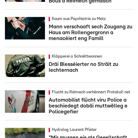
Bous a Réimech gemaach
Koum aus Psychiatrie zu Metz
Mann verschaaft sech Zougang zu
Haus am Rollengergronn a
menacéiert eng Famill
Kläpperei a Schnëttwonnen
Dräi Blesséierter no Sträit zu
Iechternach
Flucht zu Réimech verhënnert Protokoll net
Automobilist flücht viru Police a
beschiedegt dobäi muttwëlleg e
Policegefier
Hydrolog Laurent Pfister
"Mir mussen eis als Gesellschaft