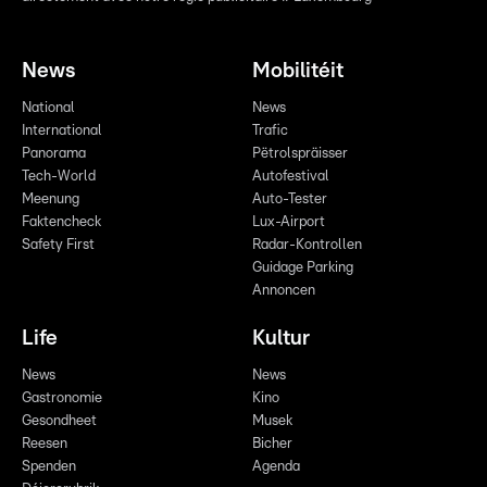
News
Mobilitéit
National
News
International
Trafic
Panorama
Pëtrolspräisser
Tech-World
Autofestival
Meenung
Auto-Tester
Faktencheck
Lux-Airport
Safety First
Radar-Kontrollen
Guidage Parking
Annoncen
Life
Kultur
News
News
Gastronomie
Kino
Gesondheet
Musek
Reesen
Bicher
Spenden
Agenda