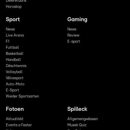
Déiererubrik
Horoskop
Sport
Gaming
News
News
Live Arena
Review
F1
E-sport
Futtball
Basketball
Handball
Dëschtennis
Volleyball
Vëlossport
Auto-Moto
E-Sport
Weider Sportaarten
Fotoen
Spilleck
Aktualitéit
Allgemengwëssen
Events a Fester
Musek Quiz