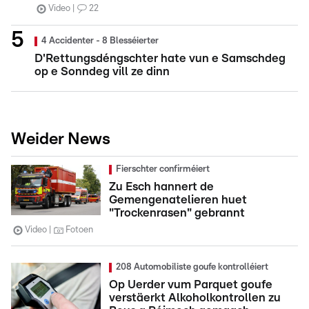
Video
22
4 Accidenter - 8 Blesséierter
D'Rettungsdéngschter hate vun e Samschdeg
op e Sonndeg vill ze dinn
Weider News
Fierschter confirméiert
Zu Esch hannert de
Gemengenatelieren huet
"Trockenrasen" gebrannt
Video
Fotoen
208 Automobiliste goufe kontrolléiert
Op Uerder vum Parquet goufe
verstäerkt Alkoholkontrollen zu