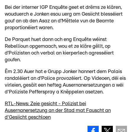
Bei der interner IGP Enquête geet et drëms ze klären,
wouduerch e Jonken esou uerg am Gesiicht blesséiert
gouf an ob den Asaz an d’Mëttele vun de Beamte
proportionéiert waren.
De Parquet huet dann och eng Enquête wéinst
Rebellioun opgemaach, wou et ze kläre gëllt, op
d’Polizisten och verbal an kierperlech agresséiert
goufen.
Ëm 2.30 Auer hat e Grupp Jonker hannert dem Palais
randaléiert an d’Police provozéiert. Op Videoen, déi eis
virleien, gesäit een hefteg Ausernanersetzungen a wéi
d'Poliziste Pefferspray a Knëppelen asetzen.
RTL-News: Zeie gesicht - Polizist bei
Ausernanersetzung an der Stad mat Fauscht an
d'Gesiicht geschloen