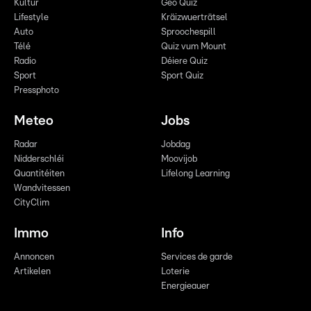
Kultur
Geo Quiz
Lifestyle
Kräizwuerträtsel
Auto
Sproochespill
Télé
Quiz vum Mount
Radio
Déiere Quiz
Sport
Sport Quiz
Pressphoto
Meteo
Jobs
Radar
Jobdag
Nidderschléi
Moovijob
Quantitéiten
Lifelong Learning
Wandvitessen
CityClim
Immo
Info
Annoncen
Services de garde
Artikelen
Loterie
Energieauer