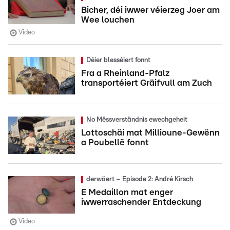
Bicher, déi iwwer véierzeg Joer am
Wee louchen
Video
Déier blesséiert fonnt
Fra a Rheinland-Pfalz
transportéiert Gräifvull am Zuch
No Mëssverständnis ewechgeheit
Lottoschäi mat Millioune-Gewënn
a Poubellë fonnt
derwäert – Episode 2: André Kirsch
E Medaillon mat enger
iwwerraschender Entdeckung
Video