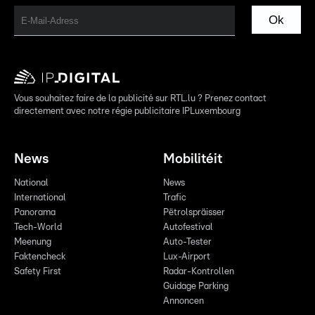
Ok
Vous souhaitez faire de la publicité sur RTL.lu ? Prenez contact
directement avec notre régie publicitaire IPLuxembourg
News
Mobilitéit
National
News
International
Trafic
Panorama
Pëtrolspräisser
Tech-World
Autofestival
Meenung
Auto-Tester
Faktencheck
Lux-Airport
Safety First
Radar-Kontrollen
Guidage Parking
Annoncen