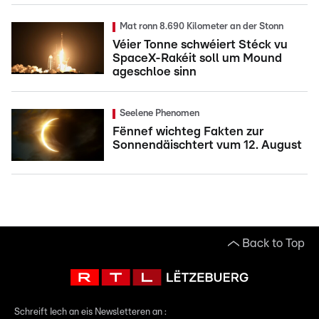
Mat ronn 8.690 Kilometer an der Stonn
Véier Tonne schwéiert Stéck vu
SpaceX-Rakéit soll um Mound
ageschloe sinn
Seelene Phenomen
Fënnef wichteg Fakten zur
Sonnendäischtert vum 12. August
Back to Top
Schreift Iech an eis Newsletteren an :