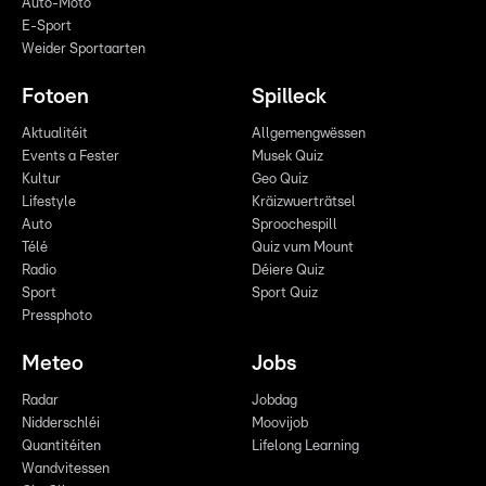
Auto-Moto
E-Sport
Weider Sportaarten
Fotoen
Spilleck
Aktualitéit
Allgemengwëssen
Events a Fester
Musek Quiz
Kultur
Geo Quiz
Lifestyle
Kräizwuerträtsel
Auto
Sproochespill
Télé
Quiz vum Mount
Radio
Déiere Quiz
Sport
Sport Quiz
Pressphoto
Meteo
Jobs
Radar
Jobdag
Nidderschléi
Moovijob
Quantitéiten
Lifelong Learning
Wandvitessen