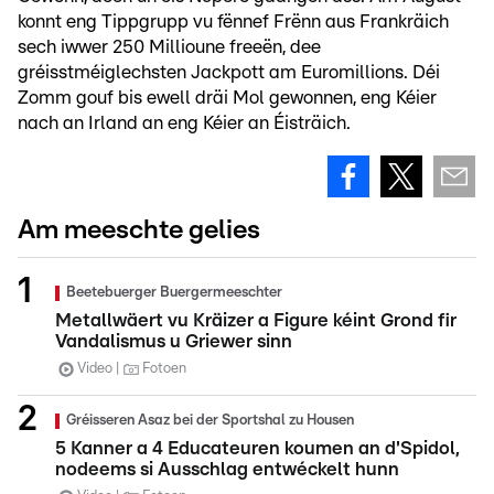
konnt eng Tippgrupp vu fënnef Frënn aus Frankräich
sech iwwer 250 Millioune freeën, dee
gréisstméiglechsten Jackpott am Euromillions. Déi
Zomm gouf bis ewell dräi Mol gewonnen, eng Kéier
nach an Irland an eng Kéier an Éisträich.
Am meeschte gelies
Beetebuerger Buergermeeschter
Metallwäert vu Kräizer a Figure kéint Grond fir
Vandalismus u Griewer sinn
Video
Fotoen
Gréisseren Asaz bei der Sportshal zu Housen
5 Kanner a 4 Educateuren koumen an d'Spidol,
nodeems si Ausschlag entwéckelt hunn