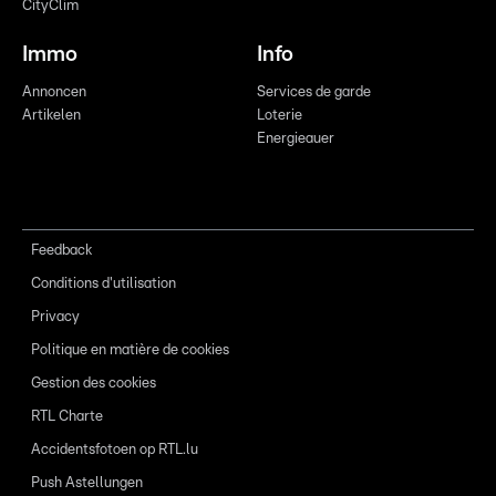
CityClim
Immo
Info
Annoncen
Services de garde
Artikelen
Loterie
Energieauer
Feedback
Conditions d'utilisation
Privacy
Politique en matière de cookies
Gestion des cookies
RTL Charte
Accidentsfotoen op RTL.lu
Push Astellungen