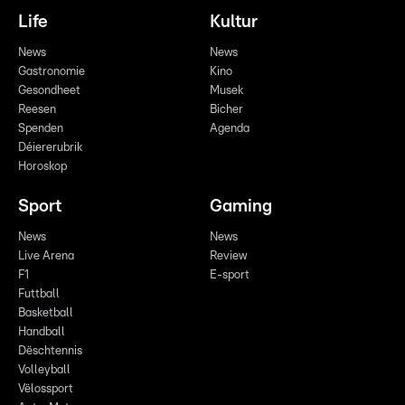
Life
Kultur
News
News
Gastronomie
Kino
Gesondheet
Musek
Reesen
Bicher
Spenden
Agenda
Déiererubrik
Horoskop
Sport
Gaming
News
News
Live Arena
Review
F1
E-sport
Futtball
Basketball
Handball
Dëschtennis
Volleyball
Vëlossport