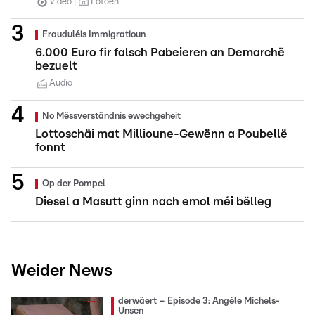
Video
Fotoen
Frauduléis Immigratioun
6.000 Euro fir falsch Pabeieren an Demarchë
bezuelt
Audio
No Mëssverständnis ewechgeheit
Lottoschäi mat Millioune-Gewënn a Poubellë
fonnt
Op der Pompel
Diesel a Masutt ginn nach emol méi bëlleg
Weider News
derwäert – Episode 3: Angèle Michels-
Unsen