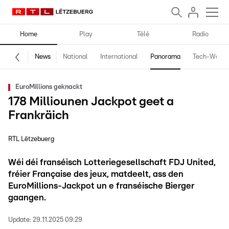
Home
Play
Télé
Radio
News
National
International
Panorama
Tech-World
EuroMillions geknackt
178 Milliounen Jackpot geet a
Frankräich
RTL Lëtzebuerg
Wéi déi franséisch Lotteriegesellschaft FDJ United,
fréier Française des jeux, matdeelt, ass den
EuroMillions-Jackpot un e franséische Bierger
gaangen.
Update:
29.11.2025 09:29