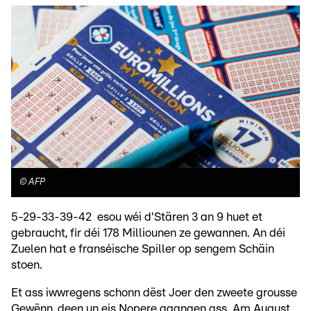
©
AFP
5-29-33-39-42 esou wéi d'Stären 3 an 9 huet et
gebraucht, fir déi 178 Milliounen ze gewannen. An déi
Zuelen hat e franséische Spiller op sengem Schäin
stoen.
Et ass iwwregens schonn dëst Joer den zweete grousse
Gewënn, deen un eis Nopere gaangen ass. Am August