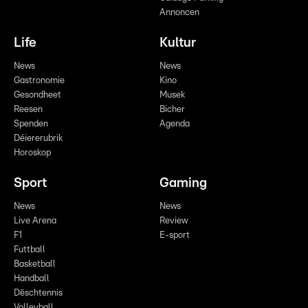
Annoncen
Life
Kultur
News
News
Gastronomie
Kino
Gesondheet
Musek
Reesen
Bicher
Spenden
Agenda
Déiererubrik
Horoskop
Sport
Gaming
News
News
Live Arena
Review
F1
E-sport
Futtball
Basketball
Handball
Dëschtennis
Volleyball