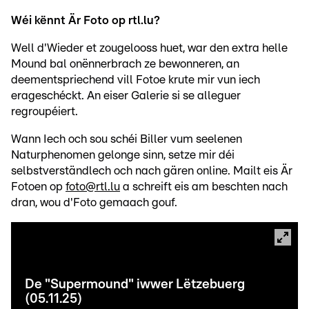
Wéi kënnt Är Foto op rtl.lu?
Well d'Wieder et zougelooss huet, war den extra helle
Mound bal onënnerbrach ze bewonneren, an
deementspriechend vill Fotoe krute mir vun iech
erageschéckt. An eiser Galerie si se alleguer
regroupéiert.
Wann Iech och sou schéi Biller vum seelenen
Naturphenomen gelonge sinn, setze mir déi
selbstverständlech och nach gären online. Mailt eis Är
Fotoen op
foto@rtl.lu
a schreift eis am beschten nach
dran, wou d'Foto gemaach gouf.
De "Supermound" iwwer Lëtzebuerg
(05.11.25)