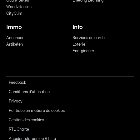
Quantitéiten
Lifelong Learning
Wandvitessen
CityClim
Immo
Info
Annoncen
Services de garde
Artikelen
Loterie
Energieauer
Feedback
Conditions d'utilisation
Privacy
Politique en matière de cookies
Gestion des cookies
RTL Charte
Accidentsfotoen op RTL.lu