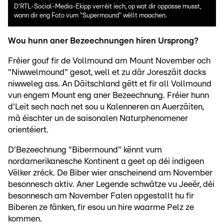
D'RTL-Social-Media-Ekipp verréit iech, op wat dir oppasse musst,
wann dir eng Foto vum "Supermound" wëllt maachen.
Wou hunn aner Bezeechnungen hiren Ursprong?
Fréier gouf fir de Vollmound am Mount November och
"Niwwelmound" gesot, well et zu där Joreszäit dacks
niwweleg ass. An Däitschland gëtt et fir all Vollmound
vun engem Mount eng aner Bezeechnung. Fréier hunn
d'Leit sech nach net sou u Kalenneren an Auerzäiten,
mä éischter un de saisonalen Naturphenomener
orientéiert.
D'Bezeechnung "Bibermound" kënnt vum
nordamerikanesche Kontinent a geet op déi indigeen
Vëlker zréck. De Biber wier anscheinend am November
besonnesch aktiv. Aner Legende schwätze vu Jeeër, déi
besonnesch am November Falen opgestallt hu fir
Biberen ze fänken, fir esou un hire waarme Pelz ze
kommen.