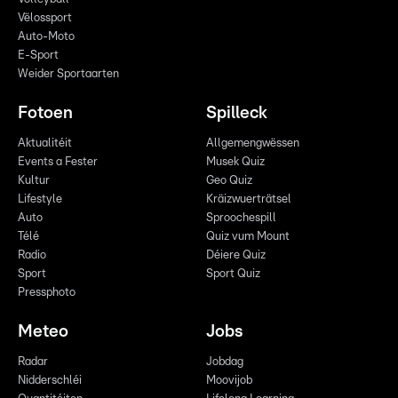
Vëlossport
Auto-Moto
E-Sport
Weider Sportaarten
Fotoen
Spilleck
Aktualitéit
Allgemengwëssen
Events a Fester
Musek Quiz
Kultur
Geo Quiz
Lifestyle
Kräizwuerträtsel
Auto
Sproochespill
Télé
Quiz vum Mount
Radio
Déiere Quiz
Sport
Sport Quiz
Pressphoto
Meteo
Jobs
Radar
Jobdag
Nidderschléi
Moovijob