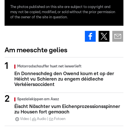
The photos published on this site are subject to copyright and
may not be copied, modified, or sold without the prior permission
of the owner of the site in question.
Am meeschte gelies
Motorradschauffer huet net iwwerlieft
En Donneschdeg den Owend koum et op der
Héicht vu Schieren zu engem déidleche
Verkéiersaccident
Spezialekippen am Asaz
Éischt Näschter vum Eichenprozessionsspinner
zu Housen fort gemaach
Video
Audio
Fotoen