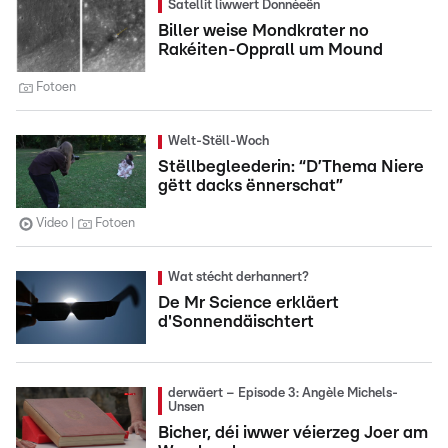
Satellit liwwert Donnéeën
Biller weise Mondkrater no
Rakéiten-Opprall um Mound
Fotoen
Welt-Stëll-Woch
Stëllbegleederin: “D’Thema Niere
gëtt dacks ënnerschat”
Video
Fotoen
Wat stécht derhannert?
De Mr Science erkläert
d'Sonnendäischtert
derwäert – Episode 3: Angèle Michels-
Unsen
Bicher, déi iwwer véierzeg Joer am