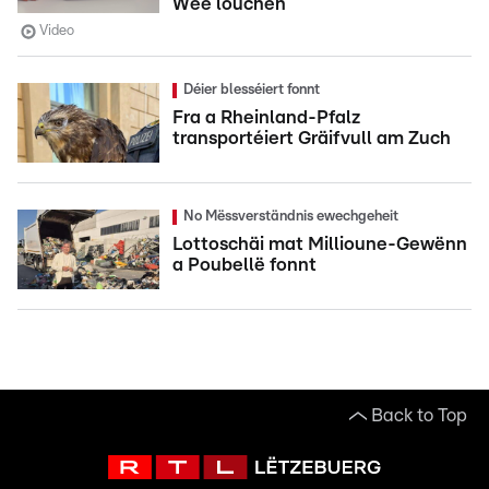
Wee louchen
Video
Déier blesséiert fonnt
Fra a Rheinland-Pfalz
transportéiert Gräifvull am Zuch
No Mëssverständnis ewechgeheit
Lottoschäi mat Millioune-Gewënn
a Poubellë fonnt
Back to Top