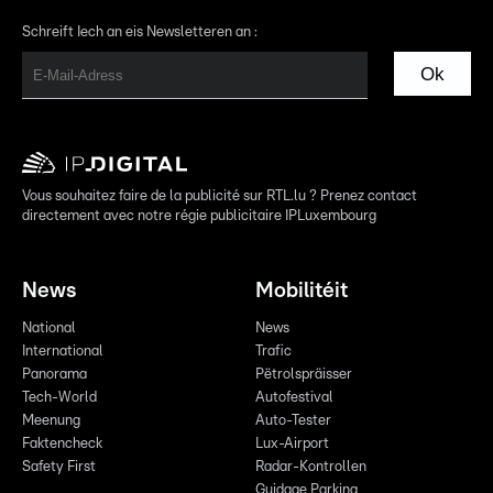
Schreift Iech an eis Newsletteren an :
Ok
Vous souhaitez faire de la publicité sur RTL.lu ? Prenez contact
directement avec notre régie publicitaire IPLuxembourg
News
Mobilitéit
National
News
International
Trafic
Panorama
Pëtrolspräisser
Tech-World
Autofestival
Meenung
Auto-Tester
Faktencheck
Lux-Airport
Safety First
Radar-Kontrollen
Guidage Parking