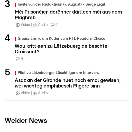
Invité vun der Redaktioun (7. August) - Serge Legil
Méi Prisonéier, dorënner däitlech méi aus dem
Maghreb
Video
Audio
2
Grouss Ëmfro am Kader vum RTL Readers' Choice
Wou kritt een zu Lëtzebuerg de beschte
Croissant?
9
Pilot vu Lëtzebuerger Läschfliger am Interview
Asaz an der Gironde huet nach emol gewisen,
wéi wichteg amphibesch Fligere sinn
Video
Audio
Weider News