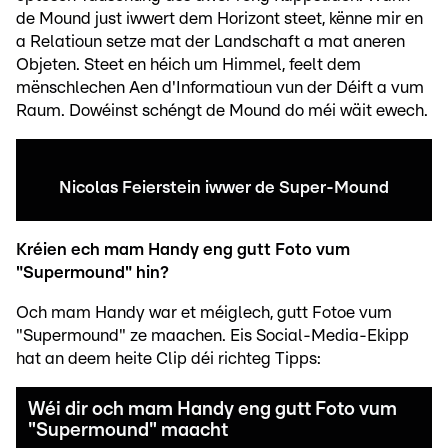
de Mound just iwwert dem Horizont steet, kënne mir en
a Relatioun setze mat der Landschaft a mat aneren
Objeten. Steet en héich um Himmel, feelt dem
mënschlechen Aen d'Informatioun vun der Déift a vum
Raum. Dowéinst schéngt de Mound do méi wäit ewech.
Nicolas Feierstein iwwer de Super-Mound
Kréien ech mam Handy eng gutt Foto vum
"Supermound" hin?
Och mam Handy war et méiglech, gutt Fotoe vum
"Supermound" ze maachen. Eis Social-Media-Ekipp
hat an deem heite Clip déi richteg Tipps:
Wéi dir och mam Handy eng gutt Foto vum
"Supermound" maacht