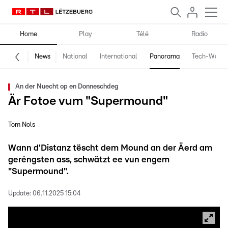
Home
Play
Télé
Radio
News
National
International
Panorama
Tech-World
An der Nuecht op en Donneschdeg
Är Fotoe vum "Supermound"
Tom Nols
Wann d'Distanz tëscht dem Mound an der Äerd am
geréngsten ass, schwätzt ee vun engem
"Supermound".
Update:
06.11.2025 15:04