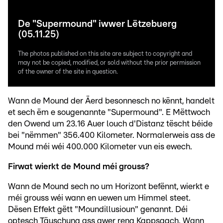
De "Supermound" iwwer Lëtzebuerg
(05.11.25)
The photos published on this site are subject to copyright and
may not be copied, modified, or sold without the prior permission
of the owner of the site in question.
Wann de Mound der Äerd besonnesch no kënnt, handelt
et sech ëm e sougenannte "Supermound". E Mëttwoch
den Owend um 23.16 Auer louch d'Distanz tëscht béide
bei "nëmmen" 356.400 Kilometer. Normalerweis ass de
Mound méi wéi 400.000 Kilometer vun eis ewech.
Firwat wierkt de Mound méi grouss?
Wann de Mound sech no um Horizont befënnt, wierkt e
méi grouss wéi wann en uewen um Himmel steet.
Dësen Effekt gëtt "Moundillusioun" genannt. Déi
optesch Täuschung ass awer reng Kappsaach. Wann